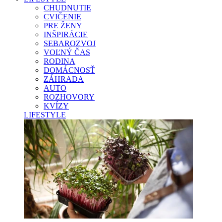
CHUDNUTIE
CVIČENIE
PRE ŽENY
INŠPIRÁCIE
SEBAROZVOJ
VOĽNÝ ČAS
RODINA
DOMÁCNOSŤ
ZÁHRADA
AUTO
ROZHOVORY
KVÍZY
LIFESTYLE