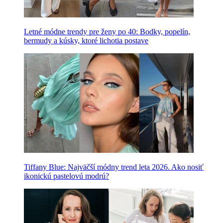
Letné módne trendy pre ženy po 40: Bodky, popelín,
bermudy a kúsky, ktoré lichotia postave
Tiffany Blue: Najväčší módny trend leta 2026. Ako nosiť
ikonickú pastelovú modrú?