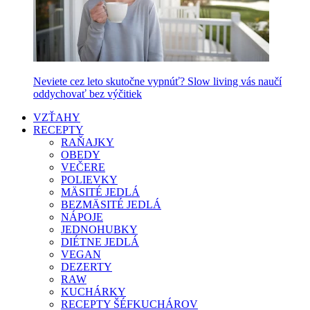
Neviete cez leto skutočne vypnúť? Slow living vás naučí
oddychovať bez výčitiek
VZŤAHY
RECEPTY
RAŇAJKY
OBEDY
VEČERE
POLIEVKY
MÄSITÉ JEDLÁ
BEZMÄSITÉ JEDLÁ
NÁPOJE
JEDNOHUBKY
DIÉTNE JEDLÁ
VEGAN
DEZERTY
RAW
KUCHÁRKY
RECEPTY ŠÉFKUCHÁROV