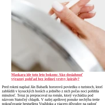
Maskara ide toto leto bokom: Ako dosiahnuť
výrazný pohľad bez jedinej vrstvy špirály?
Pred rokmi napísal Ján Babarík hororovú poviedku o turistoch, ktorí
zablúdili v kysuckých horách a jedného z nich počas noci pohltila
minulosť. Teraz ju prepracoval na román, ktorý vychádza pod
názvom Statočný chlapík. V našej aprílovej ponuke nechýba tretie
pokračovanie bestsellera Vraždoku a viacero dôvodov na radosť