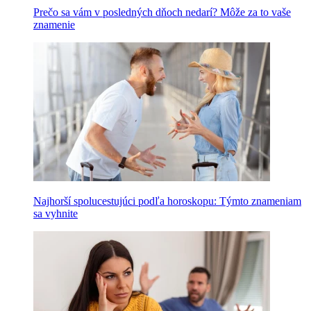
Prečo sa vám v posledných dňoch nedarí? Môže za to vaše
znamenie
Najhorší spolucestujúci podľa horoskopu: Týmto znameniam
sa vyhnite