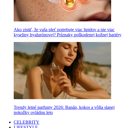
Ako zistiť, že vaša pleť potrebuje viac lipidov a nie viac
kyseliny hyalurónovej? Príznaky poškodenej kožnej bariéry
Trendy letné parfumy 2026: Banán, kokos a vôňa slanej
pokožky ovládnu leto
CELEBRITY
LIFESTYLE