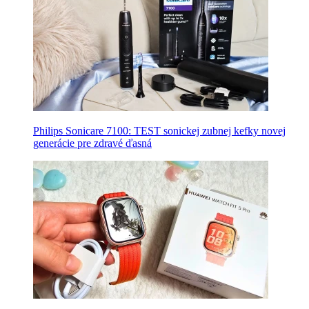
Philips Sonicare 7100: TEST sonickej zubnej kefky novej
generácie pre zdravé ďasná