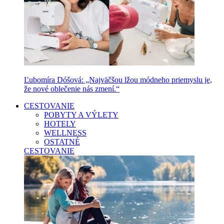
Ľubomíra Dóšová: „Najväčšou lžou módneho priemyslu je,
že nové oblečenie nás zmení.“
CESTOVANIE
POBYTY A VÝLETY
HOTELY
WELLNESS
OSTATNÉ
CESTOVANIE