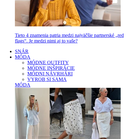
Tieto 4 znamenia patria medzi najväčšie partnerské „red
flags“. Je medzi nimi aj to vaše?
SNÁR
MÓDA
MÓDNE OUTFITY
MÓDNE INŠPIRÁCIE
MÓDNI NÁVRHÁRI
VYROB SI SAMA
MÓDA