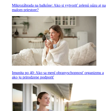
Mikrozáhrada na balkóne: Ako si vytvoriť zelenú oázu aj na
malom priestore?
Imunita po 40: Ako sa mení obranyschopnosť organizmu a
ako ju prirodzene podporiť