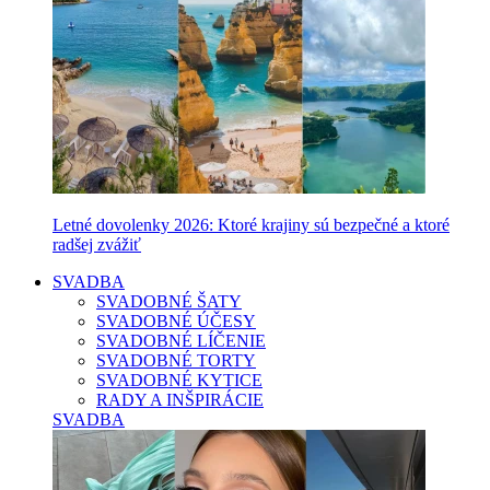
Letné dovolenky 2026: Ktoré krajiny sú bezpečné a ktoré
radšej zvážiť
SVADBA
SVADOBNÉ ŠATY
SVADOBNÉ ÚČESY
SVADOBNÉ LÍČENIE
SVADOBNÉ TORTY
SVADOBNÉ KYTICE
RADY A INŠPIRÁCIE
SVADBA