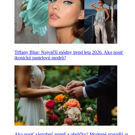
Tiffany Blue: Najväčší módny trend leta 2026. Ako nosiť
ikonickú pastelovú modrú?
Ako nosiť zásnubný prsteň a obrúčku? Moderné pravidlá aj