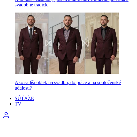
svadobné tradície
Ako sa líši oblek na svadbu, do práce a na spoločenské
udalosti?
SÚŤAŽE
TV