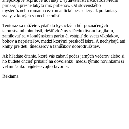
znepokojivé. Aprílové novinky z vydavateľstva Albatros Media
prinášajú presne takýto mix príbehov. Od slovenského
mysteriózneho románu cez romantické bestsellery až po fantasy
svety, z ktorých sa nechce odísť.
Tentoraz sa môžete vydať do kysuckých hôr poznačených
tajomstvami minulosti, riešiť zločiny s Deduktívom Logikom,
zamilovať sa v londýnskom parku či vstúpiť do sveta vlkolakov,
bohov a nepriateľov, medzi ktorými preskočí iskra. A nechýbajú ani
knihy pre deti, tínedžerov a fanúšikov dobrodružstiev.
Ak hľadáte čítanie, ktoré vás zabaví počas jarných večerov alebo si
ho budete chcieť pribaliť na dovolenku, medzi týmito novinkami si
veľmi ľahko nájdete svojho favorita.
Reklama