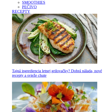
SMOOTHIES
PEČIVO
RECEPTY
Tajná ingrediencia letnej grilovačky? Dobrá nálada, nové
recepty a svieže chute