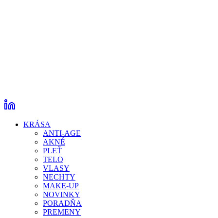
KRÁSA
ANTI-AGE
AKNÉ
PLEŤ
TELO
VLASY
NECHTY
MAKE-UP
NOVINKY
PORADŇA
PREMENY