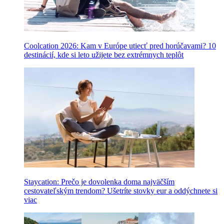
Coolcation 2026: Kam v Európe utiecť pred horúčavami? 10
destinácií, kde si leto užijete bez extrémnych teplôt
Staycation: Prečo je dovolenka doma najväčším
cestovateľským trendom? Ušetríte stovky eur a oddýchnete si
viac