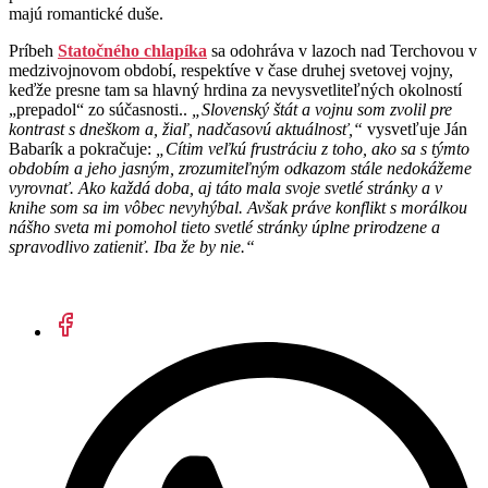
majú romantické duše.
Príbeh
Statočného chlapíka
sa odohráva v lazoch nad Terchovou v
medzivojnovom období, respektíve v čase druhej svetovej vojny,
keďže presne tam sa hlavný hrdina za nevysvetliteľných okolností
„prepadol“ zo súčasnosti..
„Slovenský štát a vojnu som zvolil pre
kontrast s dneškom a, žiaľ, nadčasovú aktuálnosť,“
vysvetľuje Ján
Babarík a pokračuje:
„Cítim veľkú frustráciu z toho, ako sa s týmto
obdobím a jeho jasným, zrozumiteľným odkazom stále nedokážeme
vyrovnať. Ako každá doba, aj táto mala svoje svetlé stránky a v
knihe som sa im vôbec nevyhýbal. Avšak práve konflikt s morálkou
nášho sveta mi pomohol tieto svetlé stránky úplne prirodzene a
spravodlivo zatieniť. Iba že by nie.“