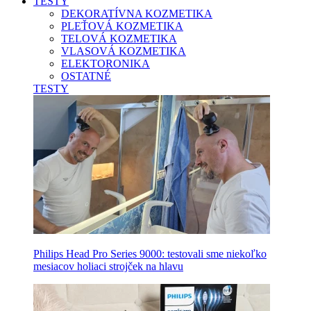
TESTY
DEKORATÍVNA KOZMETIKA
PLEŤOVÁ KOZMETIKA
TELOVÁ KOZMETIKA
VLASOVÁ KOZMETIKA
ELEKTORONIKA
OSTATNÉ
TESTY
Philips Head Pro Series 9000: testovali sme niekoľko
mesiacov holiaci strojček na hlavu