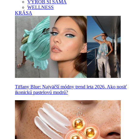
VYROB SI SAMA
WELLNESS
KRÁSA
Tiffany Blue: Najväčší módny trend leta 2026. Ako nosiť
ikonickú pastelovú modrú?