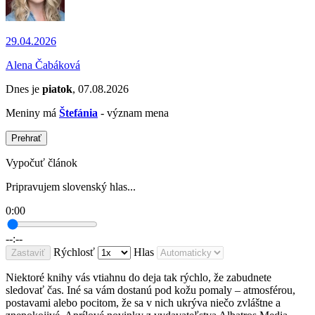
29.04.2026
Alena Čabáková
Dnes je
piatok
, 07.08.2026
Meniny má
Štefánia
- význam mena
Prehrať
Vypočuť článok
Pripravujem slovenský hlas...
0:00
--:--
Rýchlosť
Hlas
Zastaviť
Niektoré knihy vás vtiahnu do deja tak rýchlo, že zabudnete
sledovať čas. Iné sa vám dostanú pod kožu pomaly – atmosférou,
postavami alebo pocitom, že sa v nich ukrýva niečo zvláštne a