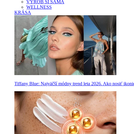
VYROB SI SAMA
WELLNESS
KRÁSA
Tiffany Blue: Najväčší módny trend leta 2026. Ako nosiť ikon