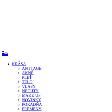
KRÁSA
ANTI-AGE
AKNÉ
PLEŤ
TELO
VLASY
NECHTY
MAKE-UP
NOVINKY
PORADŇA
PREMENY