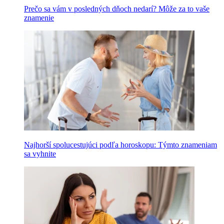
Prečo sa vám v posledných dňoch nedarí? Môže za to vaše
znamenie
Najhorší spolucestujúci podľa horoskopu: Týmto znameniam
sa vyhnite