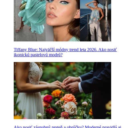
Tiffany Blue: Najväčší módny trend leta 2026. Ako nosiť
ikonickú pastelovú modrú?
Ako nosiť zásnubný prsteň a obrúčku? Moderné pravidlá aj