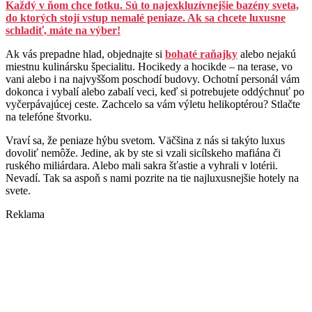
Každý v ňom chce fotku. Sú to najexkluzívnejšie bazény sveta,
do ktorých stojí vstup nemalé peniaze. Ak sa chcete luxusne
schladiť, máte na výber!
Ak vás prepadne hlad, objednajte si
bohaté raňajky
alebo nejakú
miestnu kulinársku špecialitu. Hocikedy a hocikde – na terase, vo
vani alebo i na najvyššom poschodí budovy. Ochotní personál vám
dokonca i vybalí alebo zabalí veci, keď si potrebujete oddýchnuť po
vyčerpávajúcej ceste. Zachcelo sa vám výletu helikoptérou? Stlačte
na telefóne štvorku.
Vraví sa, že peniaze hýbu svetom. Väčšina z nás si takýto luxus
dovoliť nemôže. Jedine, ak by ste si vzali sicílskeho mafiána či
ruského miliárdara. Alebo mali sakra šťastie a vyhrali v lotérii.
Nevadí. Tak sa aspoň s nami pozrite na tie najluxusnejšie hotely na
svete.
Reklama