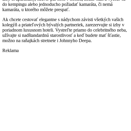
do kempingu alebo jednoducho požiadať kamaráta, či nemá
kamaráta, u ktorého môžete prespať.
Ak chcete cestovať elegantne s nádychom závisti všetkých vašich
kolegýň a priateľových bývalých partneriek, zarezervujte si izby v
poriadnom luxusnom hoteli. Vystreľte priamo do celebritného neba,
užívajte si nadštandardnú starostlivosť a keď budete mať šťastie,
možno na raňajkách stretnete i Johnnyho Deepa.
Reklama