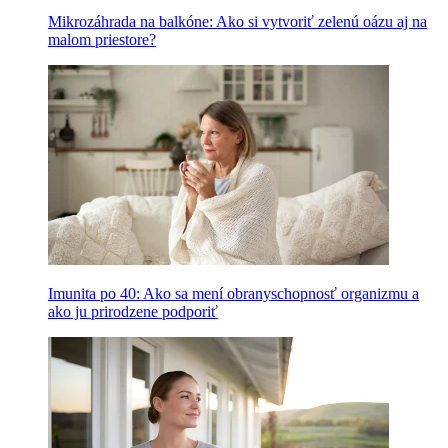
Mikrozáhrada na balkóne: Ako si vytvoriť zelenú oázu aj na
malom priestore?
Imunita po 40: Ako sa mení obranyschopnosť organizmu a
ako ju prirodzene podporiť