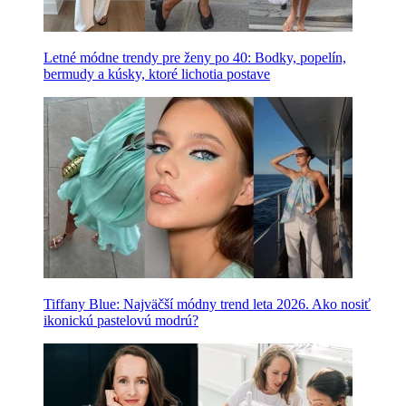
Letné módne trendy pre ženy po 40: Bodky, popelín,
bermudy a kúsky, ktoré lichotia postave
Tiffany Blue: Najväčší módny trend leta 2026. Ako nosiť
ikonickú pastelovú modrú?