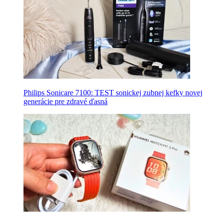
Philips Sonicare 7100: TEST sonickej zubnej kefky novej
generácie pre zdravé ďasná