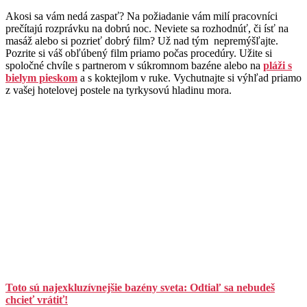
Akosi sa vám nedá zaspať? Na požiadanie vám milí pracovníci
prečítajú rozprávku na dobrú noc. Neviete sa rozhodnúť, či ísť na
masáž alebo si pozrieť dobrý film? Už nad tým nepremýšľajte.
Pozrite si váš obľúbený film priamo počas procedúry. Užite si
spoločné chvíle s partnerom v súkromnom bazéne alebo na
pláži s
bielym pieskom
a s koktejlom v ruke. Vychutnajte si výhľad priamo
z vašej hotelovej postele na tyrkysovú hladinu mora.
Toto sú najexkluzívnejšie bazény sveta: Odtiaľ sa nebudeš
chcieť vrátiť!