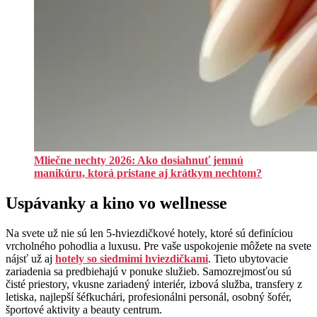
Mliečne nechty 2026: Ako dosiahnuť jemnú
manikúru, ktorá pristane aj krátkym nechtom?
Uspávanky a kino vo wellnesse
Na svete už nie sú len 5-hviezdičkové hotely, ktoré sú definíciou
vrcholného pohodlia a luxusu. Pre vaše uspokojenie môžete na svete
nájsť už aj
hotely so siedmimi hviezdičkami
. Tieto ubytovacie
zariadenia sa predbiehajú v ponuke služieb. Samozrejmosťou sú
čisté priestory, vkusne zariadený interiér, izbová služba, transfery z
letiska, najlepší šéfkuchári, profesionálni personál, osobný šofér,
športové aktivity a beauty centrum.