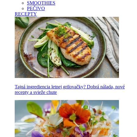
SMOOTHIES
PEČIVO
RECEPTY
Tajná ingrediencia letnej grilovačky? Dobrá nálada, nové
recepty a svieže chute