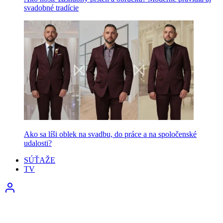
svadobné tradície
Ako sa líši oblek na svadbu, do práce a na spoločenské
udalosti?
SÚŤAŽE
TV