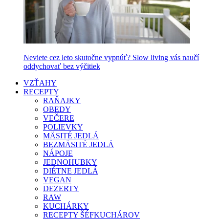
Neviete cez leto skutočne vypnúť? Slow living vás naučí
oddychovať bez výčitiek
VZŤAHY
RECEPTY
RAŇAJKY
OBEDY
VEČERE
POLIEVKY
MÄSITÉ JEDLÁ
BEZMÄSITÉ JEDLÁ
NÁPOJE
JEDNOHUBKY
DIÉTNE JEDLÁ
VEGAN
DEZERTY
RAW
KUCHÁRKY
RECEPTY ŠÉFKUCHÁROV