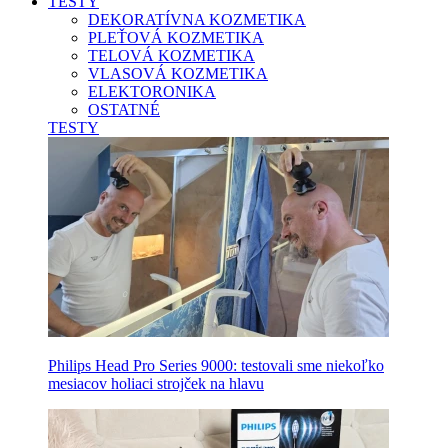
TESTY
DEKORATÍVNA KOZMETIKA
PLEŤOVÁ KOZMETIKA
TELOVÁ KOZMETIKA
VLASOVÁ KOZMETIKA
ELEKTORONIKA
OSTATNÉ
TESTY
Philips Head Pro Series 9000: testovali sme niekoľko
mesiacov holiaci strojček na hlavu