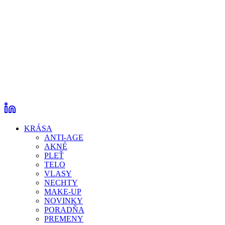
KRÁSA
ANTI-AGE
AKNÉ
PLEŤ
TELO
VLASY
NECHTY
MAKE-UP
NOVINKY
PORADŇA
PREMENY