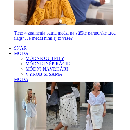
Tieto 4 znamenia patria medzi najväčšie partnerské „red
flags“. Je medzi nimi aj to vaše?
SNÁR
MÓDA
MÓDNE OUTFITY
MÓDNE INŠPIRÁCIE
MÓDNI NÁVRHÁRI
VYROB SI SAMA
MÓDA