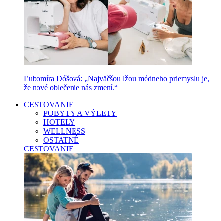
Ľubomíra Dóšová: „Najväčšou lžou módneho priemyslu je,
že nové oblečenie nás zmení.“
CESTOVANIE
POBYTY A VÝLETY
HOTELY
WELLNESS
OSTATNÉ
CESTOVANIE