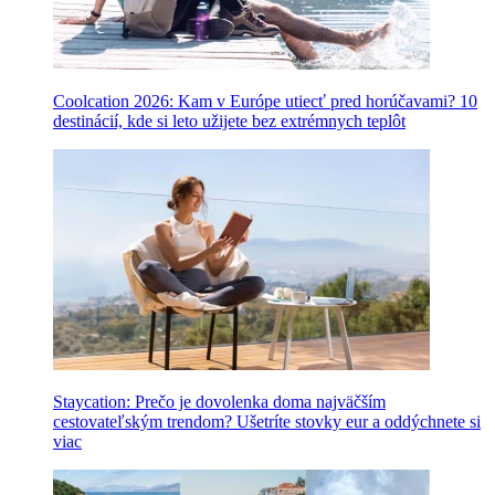
Coolcation 2026: Kam v Európe utiecť pred horúčavami? 10
destinácií, kde si leto užijete bez extrémnych teplôt
Staycation: Prečo je dovolenka doma najväčším
cestovateľským trendom? Ušetríte stovky eur a oddýchnete si
viac