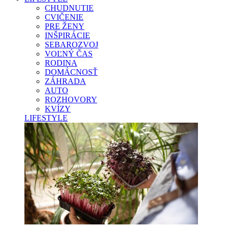
CHUDNUTIE
CVIČENIE
PRE ŽENY
INŠPIRÁCIE
SEBAROZVOJ
VOĽNÝ ČAS
RODINA
DOMÁCNOSŤ
ZÁHRADA
AUTO
ROZHOVORY
KVÍZY
LIFESTYLE