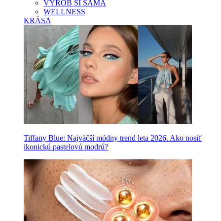
VYROB SI SAMA
WELLNESS
KRÁSA
Tiffany Blue: Najväčší módny trend leta 2026. Ako nosiť
ikonickú pastelovú modrú?