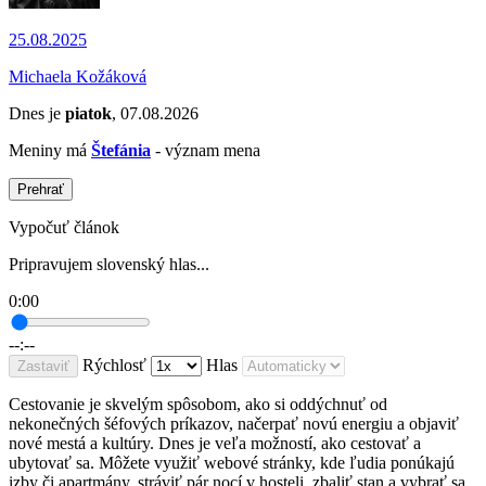
25.08.2025
Michaela Kožáková
Dnes je
piatok
, 07.08.2026
Meniny má
Štefánia
- význam mena
Prehrať
Vypočuť článok
Pripravujem slovenský hlas...
0:00
--:--
Rýchlosť
Hlas
Zastaviť
Cestovanie je skvelým spôsobom, ako si oddýchnuť od
nekonečných šéfových príkazov, načerpať novú energiu a objaviť
nové mestá a kultúry. Dnes je veľa možností, ako cestovať a
ubytovať sa. Môžete využiť webové stránky, kde ľudia ponúkajú
izby či apartmány, stráviť pár nocí v hosteli, zbaliť stan a vybrať sa