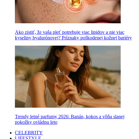
Ako zistiť, že vaša pleť potrebuje viac lipidov a nie viac
kyseliny hyalurónovej? Príznaky poškodenej kožnej bariéry
Trendy letné parfumy 2026: Banán, kokos a vôňa slanej
pokožky ovládnu leto
CELEBRITY
LIFESTYLE