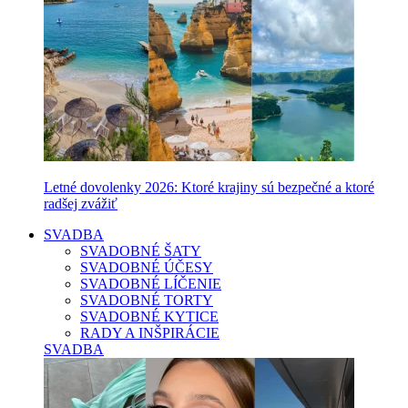
Letné dovolenky 2026: Ktoré krajiny sú bezpečné a ktoré
radšej zvážiť
SVADBA
SVADOBNÉ ŠATY
SVADOBNÉ ÚČESY
SVADOBNÉ LÍČENIE
SVADOBNÉ TORTY
SVADOBNÉ KYTICE
RADY A INŠPIRÁCIE
SVADBA