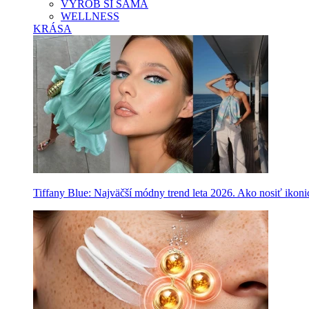
VYROB SI SAMA
WELLNESS
KRÁSA
Tiffany Blue: Najväčší módny trend leta 2026. Ako nosiť ikon