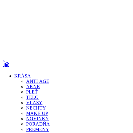
KRÁSA
ANTI-AGE
AKNÉ
PLEŤ
TELO
VLASY
NECHTY
MAKE-UP
NOVINKY
PORADŇA
PREMENY