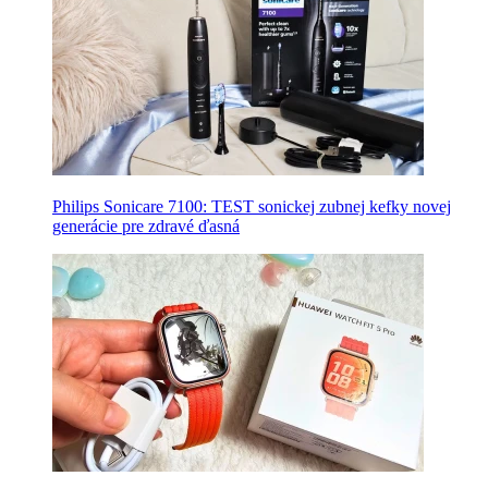
Philips Sonicare 7100: TEST sonickej zubnej kefky novej
generácie pre zdravé ďasná