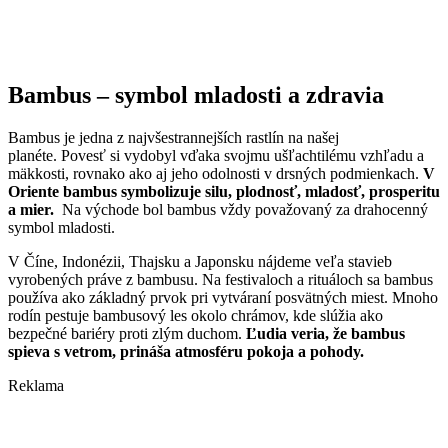
Bambus – symbol mladosti a zdravia
Bambus je jedna z najvšestrannejších rastlín na našej
planéte. Povesť si vydobyl vďaka svojmu ušľachtilému vzhľadu a
mäkkosti, rovnako ako aj jeho odolnosti v drsných podmienkach.
V
Oriente bambus symbolizuje silu, plodnosť, mladosť, prosperitu
a mier.
Na východe bol bambus vždy považovaný za drahocenný
symbol mladosti.
V Číne, Indonézii, Thajsku a Japonsku nájdeme veľa stavieb
vyrobených práve z bambusu. Na festivaloch a rituáloch sa bambus
používa ako základný prvok pri vytváraní posvätných miest. Mnoho
rodín pestuje bambusový les okolo chrámov, kde slúžia ako
bezpečné bariéry proti zlým duchom.
Ľudia veria, že bambus
spieva s vetrom, prináša atmosféru pokoja a pohody.
Reklama