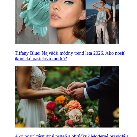
Tiffany Blue: Najväčší módny trend leta 2026. Ako nosiť
ikonickú pastelovú modrú?
Ako nosiť zásnubný prsteň a obrúčku? Moderné pravidlá aj