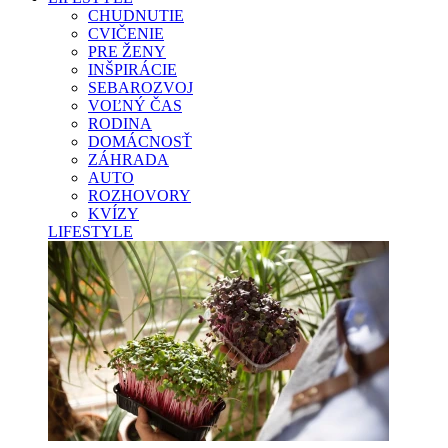
CHUDNUTIE
CVIČENIE
PRE ŽENY
INŠPIRÁCIE
SEBAROZVOJ
VOĽNÝ ČAS
RODINA
DOMÁCNOSŤ
ZÁHRADA
AUTO
ROZHOVORY
KVÍZY
LIFESTYLE