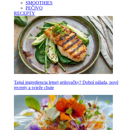
SMOOTHIES
PEČIVO
RECEPTY
Tajná ingrediencia letnej grilovačky? Dobrá nálada, nové
recepty a svieže chute