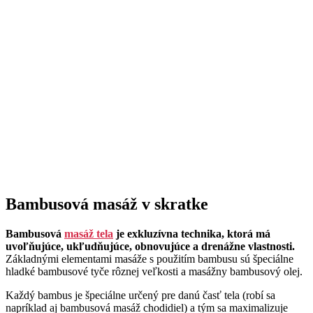
Bambusová masáž v skratke
Bambusová
masáž tela
je exkluzívna technika, ktorá má
uvoľňujúce, ukľudňujúce, obnovujúce a drenážne vlastnosti.
Základnými elementami masáže s použitím bambusu sú špeciálne
hladké bambusové tyče rôznej veľkosti a masážny bambusový olej.
Každý bambus je špeciálne určený pre danú časť tela (robí sa
napríklad aj bambusová masáž chodidiel) a tým sa maximalizuje