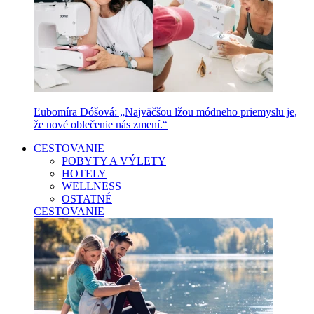
Ľubomíra Dóšová: „Najväčšou lžou módneho priemyslu je,
že nové oblečenie nás zmení.“
CESTOVANIE
POBYTY A VÝLETY
HOTELY
WELLNESS
OSTATNÉ
CESTOVANIE