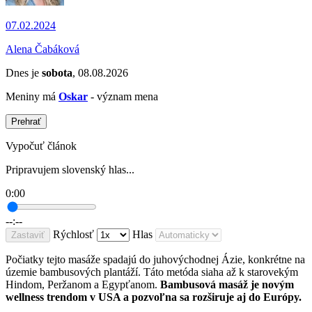
07.02.2024
Alena Čabáková
Dnes je
sobota
, 08.08.2026
Meniny má
Oskar
- význam mena
Prehrať
Vypočuť článok
Pripravujem slovenský hlas...
0:00
--:--
Rýchlosť
Hlas
Zastaviť
Počiatky tejto masáže spadajú do juhovýchodnej Ázie, konkrétne na
územie bambusových plantáží. Táto metóda siaha až k starovekým
Hindom, Peržanom a Egypťanom.
Bambusová masáž je novým
wellness trendom v USA a pozvoľna sa rozširuje aj do Európy.