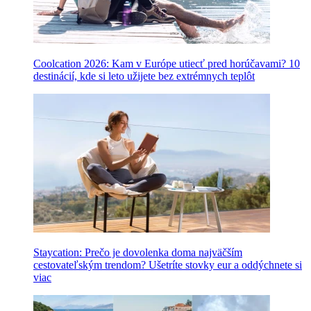
Coolcation 2026: Kam v Európe utiecť pred horúčavami? 10
destinácií, kde si leto užijete bez extrémnych teplôt
Staycation: Prečo je dovolenka doma najväčším
cestovateľským trendom? Ušetríte stovky eur a oddýchnete si
viac