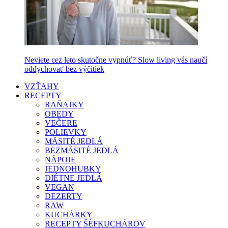
Neviete cez leto skutočne vypnúť? Slow living vás naučí
oddychovať bez výčitiek
VZŤAHY
RECEPTY
RAŇAJKY
OBEDY
VEČERE
POLIEVKY
MÄSITÉ JEDLÁ
BEZMÄSITÉ JEDLÁ
NÁPOJE
JEDNOHUBKY
DIÉTNE JEDLÁ
VEGAN
DEZERTY
RAW
KUCHÁRKY
RECEPTY ŠÉFKUCHÁROV