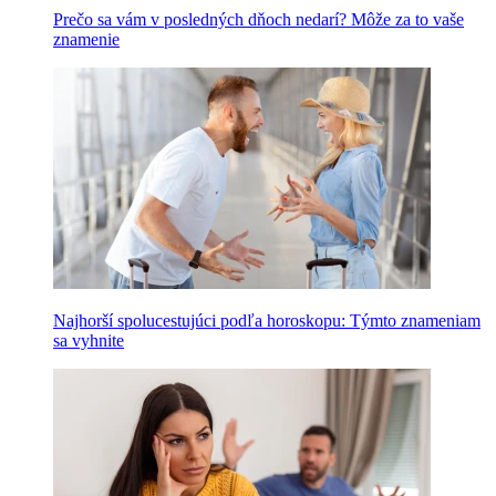
Prečo sa vám v posledných dňoch nedarí? Môže za to vaše
znamenie
Najhorší spolucestujúci podľa horoskopu: Týmto znameniam
sa vyhnite