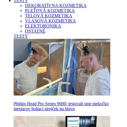
TESTY
DEKORATÍVNA KOZMETIKA
PLEŤOVÁ KOZMETIKA
TELOVÁ KOZMETIKA
VLASOVÁ KOZMETIKA
ELEKTORONIKA
OSTATNÉ
TESTY
Philips Head Pro Series 9000: testovali sme niekoľko
mesiacov holiaci strojček na hlavu