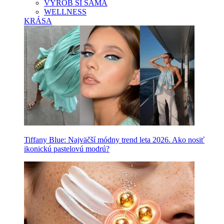
VYROB SI SAMA
WELLNESS
KRÁSA
Tiffany Blue: Najväčší módny trend leta 2026. Ako nosiť
ikonickú pastelovú modrú?