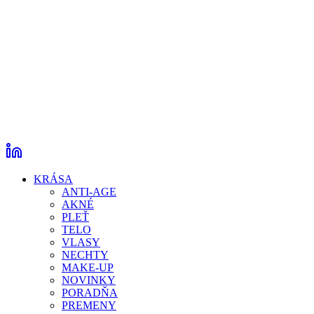
KRÁSA
ANTI-AGE
AKNÉ
PLEŤ
TELO
VLASY
NECHTY
MAKE-UP
NOVINKY
PORADŇA
PREMENY