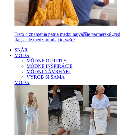
Tieto 4 znamenia patria medzi najväčšie partnerské „red
flags“. Je medzi nimi aj to vaše?
SNÁR
MÓDA
MÓDNE OUTFITY
MÓDNE INŠPIRÁCIE
MÓDNI NÁVRHÁRI
VYROB SI SAMA
MÓDA