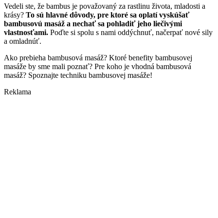
Vedeli ste, že bambus je považovaný za rastlinu života, mladosti a
krásy?
To sú hlavné dôvody, pre ktoré sa oplatí vyskúšať
bambusovú masáž a nechať sa pohladiť jeho liečivými
vlastnosťami.
Poďte si spolu s nami oddýchnuť, načerpať nové sily
a omladnúť.
Ako prebieha bambusová masáž? Ktoré benefity bambusovej
masáže by sme mali poznať? Pre koho je vhodná bambusová
masáž? Spoznajte techniku bambusovej masáže!
Reklama