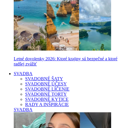
Letné dovolenky 2026: Ktoré krajiny sú bezpečné a ktoré
radšej zvážiť
SVADBA
SVADOBNÉ ŠATY
SVADOBNÉ ÚČESY
SVADOBNÉ LÍČENIE
SVADOBNÉ TORTY
SVADOBNÉ KYTICE
RADY A INŠPIRÁCIE
SVADBA