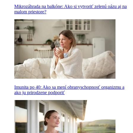
Mikrozáhrada na balkóne: Ako si vytvoriť zelenú oázu aj na
malom priestore?
Imunita po 40: Ako sa mení obranyschopnosť organizmu a
ako ju prirodzene podporiť