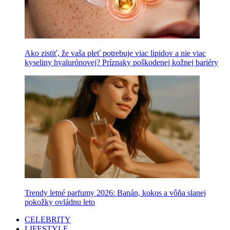
Ako zistiť, že vaša pleť potrebuje viac lipidov a nie viac
kyseliny hyalurónovej? Príznaky poškodenej kožnej bariéry
Trendy letné parfumy 2026: Banán, kokos a vôňa slanej
pokožky ovládnu leto
CELEBRITY
LIFESTYLE