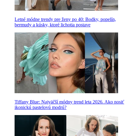
Letné módne trendy pre ženy po 40: Bodky, popelín,
bermudy a kúsky, ktoré lichotia postave
Tiffany Blue: Najväčší módny trend leta 2026. Ako nosiť
ikonickú pastelovú modrú?