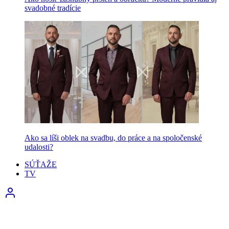
svadobné tradície
Ako sa líši oblek na svadbu, do práce a na spoločenské
udalosti?
SÚŤAŽE
TV