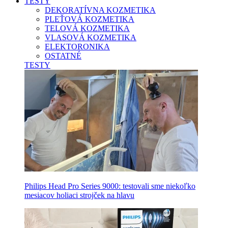
TESTY
DEKORATÍVNA KOZMETIKA
PLEŤOVÁ KOZMETIKA
TELOVÁ KOZMETIKA
VLASOVÁ KOZMETIKA
ELEKTORONIKA
OSTATNÉ
TESTY
Philips Head Pro Series 9000: testovali sme niekoľko
mesiacov holiaci strojček na hlavu