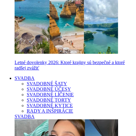
Letné dovolenky 2026: Ktoré krajiny sú bezpečné a ktoré
radšej zvážiť
SVADBA
SVADOBNÉ ŠATY
SVADOBNÉ ÚČESY
SVADOBNÉ LÍČENIE
SVADOBNÉ TORTY
SVADOBNÉ KYTICE
RADY A INŠPIRÁCIE
SVADBA