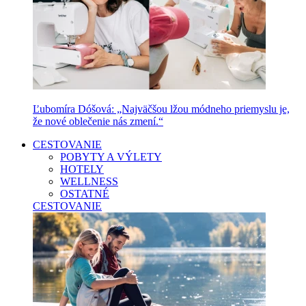
Ľubomíra Dóšová: „Najväčšou lžou módneho priemyslu je,
že nové oblečenie nás zmení.“
CESTOVANIE
POBYTY A VÝLETY
HOTELY
WELLNESS
OSTATNÉ
CESTOVANIE