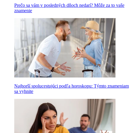
Prečo sa vám v posledných dňoch nedarí? Môže za to vaše
znamenie
Najhorší spolucestujúci podľa horoskopu: Týmto znameniam
sa vyhnite