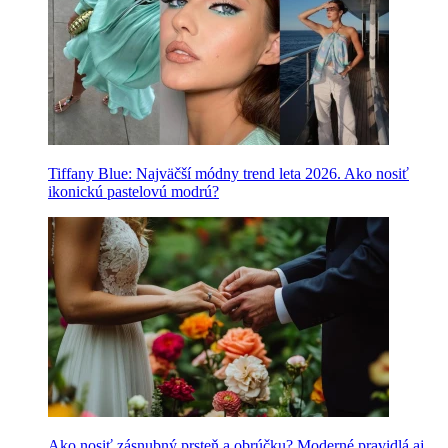
Tiffany Blue: Najväčší módny trend leta 2026. Ako nosiť
ikonickú pastelovú modrú?
Ako nosiť zásnubný prsteň a obrúčku? Moderné pravidlá aj