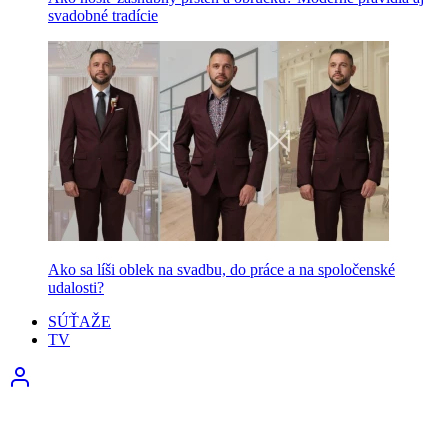
svadobné tradície
Ako sa líši oblek na svadbu, do práce a na spoločenské
udalosti?
SÚŤAŽE
TV