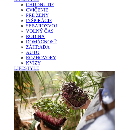
CHUDNUTIE
CVIČENIE
PRE ŽENY
INŠPIRÁCIE
SEBAROZVOJ
VOĽNÝ ČAS
RODINA
DOMÁCNOSŤ
ZÁHRADA
AUTO
ROZHOVORY
KVÍZY
LIFESTYLE