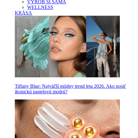
VYROB SI SAMA
WELLNESS
KRÁSA
Tiffany Blue: Najväčší módny trend leta 2026. Ako nosiť
ikonickú pastelovú modrú?