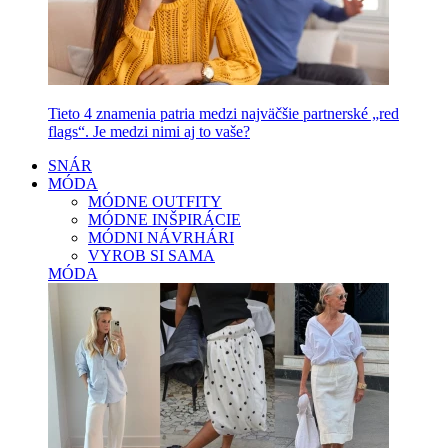
Tieto 4 znamenia patria medzi najväčšie partnerské „red
flags“. Je medzi nimi aj to vaše?
SNÁR
MÓDA
MÓDNE OUTFITY
MÓDNE INŠPIRÁCIE
MÓDNI NÁVRHÁRI
VYROB SI SAMA
MÓDA