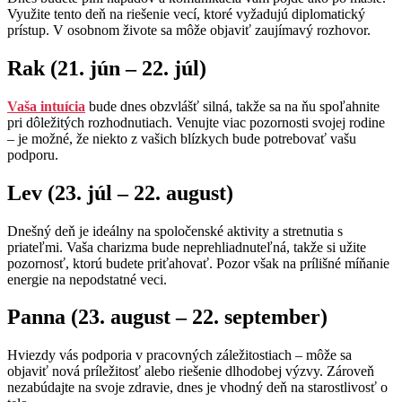
Využite tento deň na riešenie vecí, ktoré vyžadujú diplomatický
prístup. V osobnom živote sa môže objaviť zaujímavý rozhovor.
Rak (21. jún – 22. júl)
Vaša intuícia
bude dnes obzvlášť silná, takže sa na ňu spoľahnite
pri dôležitých rozhodnutiach. Venujte viac pozornosti svojej rodine
– je možné, že niekto z vašich blízkych bude potrebovať vašu
podporu.
Lev (23. júl – 22. august)
Dnešný deň je ideálny na spoločenské aktivity a stretnutia s
priateľmi. Vaša charizma bude neprehliadnuteľná, takže si užite
pozornosť, ktorú budete priťahovať. Pozor však na prílišné míňanie
energie na nepodstatné veci.
Panna (23. august – 22. september)
Hviezdy vás podporia v pracovných záležitostiach – môže sa
objaviť nová príležitosť alebo riešenie dlhodobej výzvy. Zároveň
nezabúdajte na svoje zdravie, dnes je vhodný deň na starostlivosť o