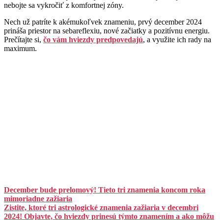
nebojte sa vykročiť z komfortnej zóny.
Nech už patríte k akémukoľvek znameniu, prvý december 2024
prináša priestor na sebareflexiu, nové začiatky a pozitívnu energiu.
Prečítajte si,
čo vám hviezdy predpovedajú
, a využite ich rady na
maximum.
December bude prelomový! Tieto tri znamenia koncom roka
mimoriadne zažiaria
Zistite, ktoré tri astrologické znamenia zažiaria v decembri
2024! Objavte, čo hviezdy prinesú týmto znamením a ako môžu