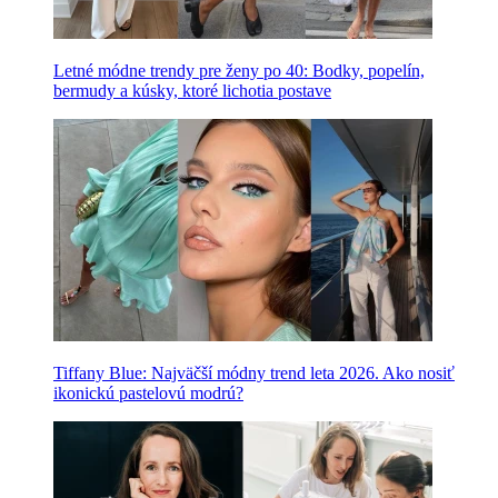
Letné módne trendy pre ženy po 40: Bodky, popelín,
bermudy a kúsky, ktoré lichotia postave
Tiffany Blue: Najväčší módny trend leta 2026. Ako nosiť
ikonickú pastelovú modrú?