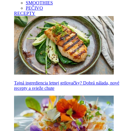
SMOOTHIES
PEČIVO
RECEPTY
Tajná ingrediencia letnej grilovačky? Dobrá nálada, nové
recepty a svieže chute