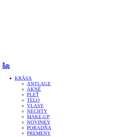
KRÁSA
ANTI-AGE
AKNÉ
PLEŤ
TELO
VLASY
NECHTY
MAKE-UP
NOVINKY
PORADŇA
PREMENY