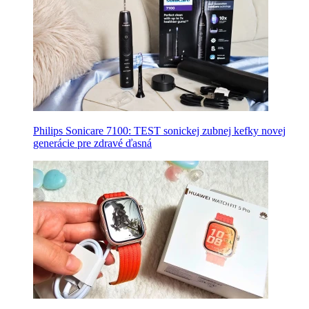
Philips Sonicare 7100: TEST sonickej zubnej kefky novej
generácie pre zdravé ďasná