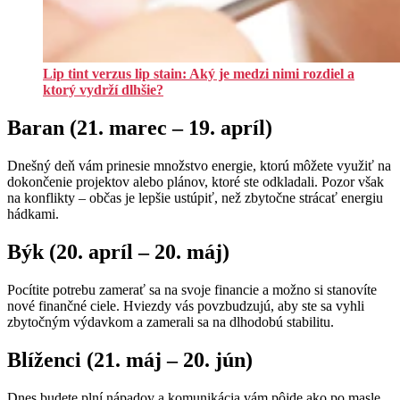
Lip tint verzus lip stain: Aký je medzi nimi rozdiel a
ktorý vydrží dlhšie?
Baran (21. marec – 19. apríl)
Dnešný deň vám prinesie množstvo energie, ktorú môžete využiť na
dokončenie projektov alebo plánov, ktoré ste odkladali. Pozor však
na konflikty – občas je lepšie ustúpiť, než zbytočne strácať energiu
hádkami.
Býk (20. apríl – 20. máj)
Pocítite potrebu zamerať sa na svoje financie a možno si stanovíte
nové finančné ciele. Hviezdy vás povzbudzujú, aby ste sa vyhli
zbytočným výdavkom a zamerali sa na dlhodobú stabilitu.
Blíženci (21. máj – 20. jún)
Dnes budete plní nápadov a komunikácia vám pôjde ako po masle.