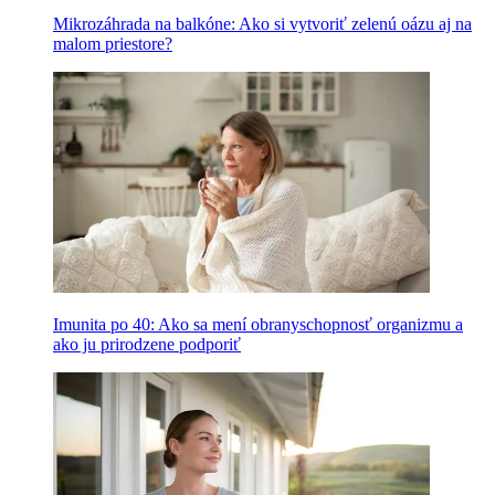
Mikrozáhrada na balkóne: Ako si vytvoriť zelenú oázu aj na
malom priestore?
Imunita po 40: Ako sa mení obranyschopnosť organizmu a
ako ju prirodzene podporiť