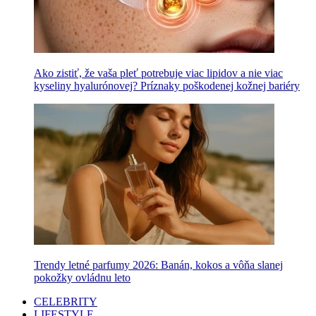
Ako zistiť, že vaša pleť potrebuje viac lipidov a nie viac
kyseliny hyalurónovej? Príznaky poškodenej kožnej bariéry
Trendy letné parfumy 2026: Banán, kokos a vôňa slanej
pokožky ovládnu leto
CELEBRITY
LIFESTYLE