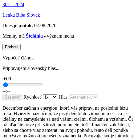
30.11.2024
Lenka Biba Slovak
Dnes je
piatok
, 07.08.2026
Meniny má
Štefánia
- význam mena
Prehrať
Vypočuť článok
Pripravujem slovenský hlas...
0:00
--:--
Rýchlosť
Hlas
Zastaviť
December začína s energiou, ktorá vás pripraví na poslednú fázu
roka. Hviezdy naznačujú, že prvý deň tohto zimného mesiaca je
ideálny na zamyslenie sa nad vašimi cieľmi, úlohami a vzťahmi. Či
už hľadáte nové príležitosti, potrebujete riešiť finančné záležitosti,
alebo sa chcete viac zamerať na svoju pohodu, tento deň ponúka
množstvo možností pre všetky znamenia. Počúvajte svoje intuície a