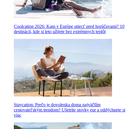
Coolcation 2026: Kam v Európe utiecť pred horúčavami? 10
destinácií, kde si leto užijete bez extrémnych teplôt
Staycation: Prečo je dovolenka doma najväčším
cestovateľským trendom? Ušetríte stovky eur a oddýchnete si
viac