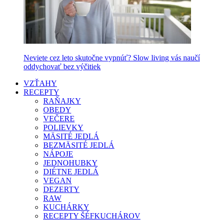
Neviete cez leto skutočne vypnúť? Slow living vás naučí
oddychovať bez výčitiek
VZŤAHY
RECEPTY
RAŇAJKY
OBEDY
VEČERE
POLIEVKY
MÄSITÉ JEDLÁ
BEZMÄSITÉ JEDLÁ
NÁPOJE
JEDNOHUBKY
DIÉTNE JEDLÁ
VEGAN
DEZERTY
RAW
KUCHÁRKY
RECEPTY ŠÉFKUCHÁROV