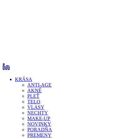
KRÁSA
ANTI-AGE
AKNÉ
PLEŤ
TELO
VLASY
NECHTY
MAKE-UP
NOVINKY
PORADŇA
PREMENY