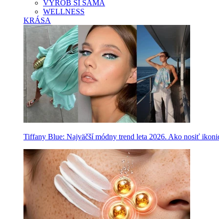
VYROB SI SAMA
WELLNESS
KRÁSA
Tiffany Blue: Najväčší módny trend leta 2026. Ako nosiť ikon