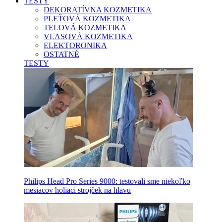
TESTY
DEKORATÍVNA KOZMETIKA
PLEŤOVÁ KOZMETIKA
TELOVÁ KOZMETIKA
VLASOVÁ KOZMETIKA
ELEKTORONIKA
OSTATNÉ
TESTY
Philips Head Pro Series 9000: testovali sme niekoľko
mesiacov holiaci strojček na hlavu