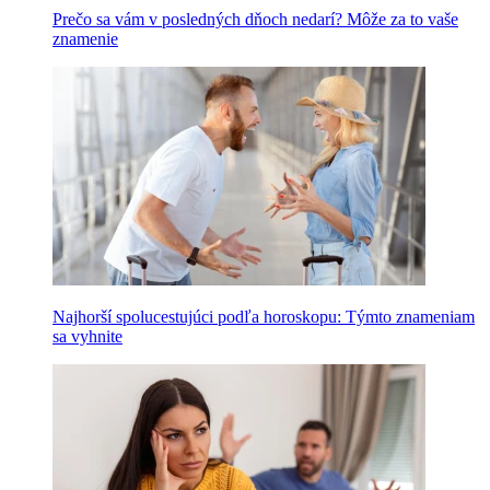
Prečo sa vám v posledných dňoch nedarí? Môže za to vaše
znamenie
Najhorší spolucestujúci podľa horoskopu: Týmto znameniam
sa vyhnite