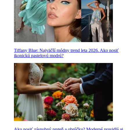
Tiffany Blue: Najväčší módny trend leta 2026. Ako nosiť
ikonickú pastelovú modrú?
Ako nosiť zásnubný prsteň a obrúčku? Moderné pravidlá aj