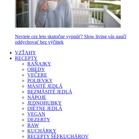
Neviete cez leto skutočne vypnúť? Slow living vás naučí
oddychovať bez výčitiek
VZŤAHY
RECEPTY
RAŇAJKY
OBEDY
VEČERE
POLIEVKY
MÄSITÉ JEDLÁ
BEZMÄSITÉ JEDLÁ
NÁPOJE
JEDNOHUBKY
DIÉTNE JEDLÁ
VEGAN
DEZERTY
RAW
KUCHÁRKY
RECEPTY ŠÉFKUCHÁROV