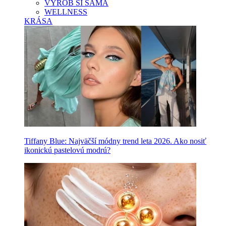
VYROB SI SAMA
WELLNESS
KRÁSA
Tiffany Blue: Najväčší módny trend leta 2026. Ako nosiť
ikonickú pastelovú modrú?