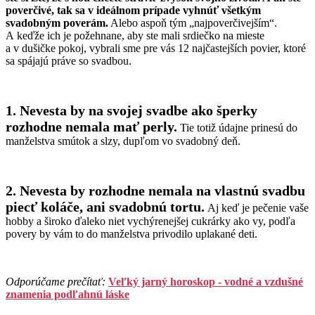
poverčivé, tak sa v ideálnom prípade vyhnúť všetkým
svadobným poverám.
Alebo aspoň tým „najpoverčivejším“.
A keďže ich je požehnane, aby ste mali srdiečko na mieste
a v dušičke pokoj, vybrali sme pre vás 12 najčastejších povier, ktoré
sa spájajú práve so svadbou.
1.
Nevesta by na svojej svadbe ako šperky
rozhodne nemala mať perly.
Tie totiž údajne prinesú do
manželstva smútok a slzy, dupľom vo svadobný deň.
2.
Nevesta by rozhodne nemala na vlastnú svadbu
piecť koláče, ani svadobnú tortu.
Aj keď je pečenie vaše
hobby a široko ďaleko niet vychýrenejšej cukrárky ako vy, podľa
povery by vám to do manželstva privodilo uplakané deti.
Odporúčame prečítať:
Veľký jarný horoskop - vodné a vzdušné
znamenia podľahnú láske