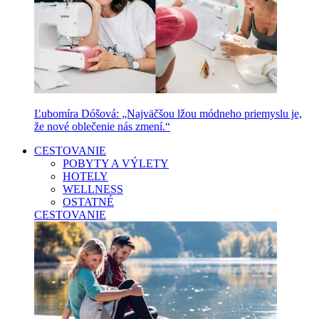
Ľubomíra Dóšová: „Najväčšou lžou módneho priemyslu je,
že nové oblečenie nás zmení.“
CESTOVANIE
POBYTY A VÝLETY
HOTELY
WELLNESS
OSTATNÉ
CESTOVANIE