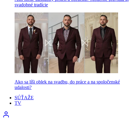
svadobné tradície
Ako sa líši oblek na svadbu, do práce a na spoločenské
udalosti?
SÚŤAŽE
TV