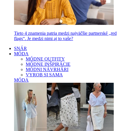
Tieto 4 znamenia patria medzi najväčšie partnerské „red
flags“. Je medzi nimi aj to vaše?
SNÁR
MÓDA
MÓDNE OUTFITY
MÓDNE INŠPIRÁCIE
MÓDNI NÁVRHÁRI
VYROB SI SAMA
MÓDA