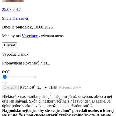
25.03.2017
Silvia Karasová
Dnes je
pondelok
, 10.08.2026
Meniny má
Vavrinec
- význam mena
Prehrať
Vypočuť článok
Pripravujem slovenský hlas...
0:00
--:--
Rýchlosť
Hlas
Zastaviť
Niektoré z nás svadbu plánujú, iné ju majú už za sebou, alebo o nej
ešte len snívajú. Skôr, či neskôr väčšina z nás svoj deň D zažije. Je
úplne jedno v akom veku, pretože nejde o žiadnu súťaž.
Najpodstatnejšie je, aby ste svoje „áno“ povedali osobe, o ktorej
ste si isté, že s ňou chcete stráviť zvyšok svojho života. A ak ste