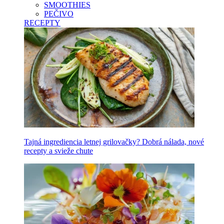
SMOOTHIES
PEČIVO
RECEPTY
Tajná ingrediencia letnej grilovačky? Dobrá nálada, nové
recepty a svieže chute