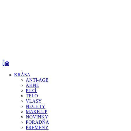
KRÁSA
ANTI-AGE
AKNÉ
PLEŤ
TELO
VLASY
NECHTY
MAKE-UP
NOVINKY
PORADŇA
PREMENY