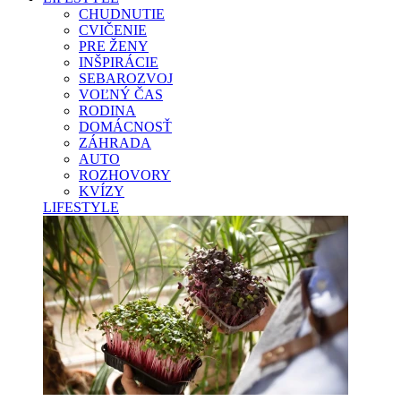
CHUDNUTIE
CVIČENIE
PRE ŽENY
INŠPIRÁCIE
SEBAROZVOJ
VOĽNÝ ČAS
RODINA
DOMÁCNOSŤ
ZÁHRADA
AUTO
ROZHOVORY
KVÍZY
LIFESTYLE