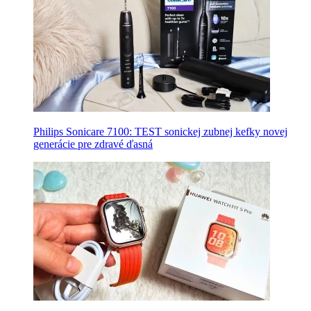
Philips Sonicare 7100: TEST sonickej zubnej kefky novej
generácie pre zdravé ďasná