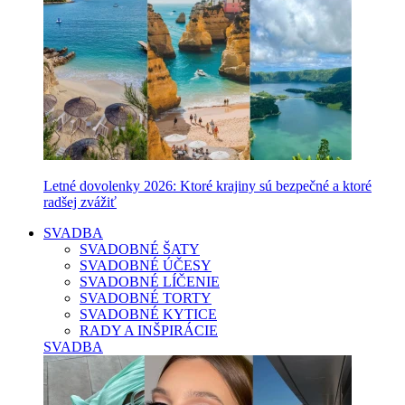
Letné dovolenky 2026: Ktoré krajiny sú bezpečné a ktoré
radšej zvážiť
SVADBA
SVADOBNÉ ŠATY
SVADOBNÉ ÚČESY
SVADOBNÉ LÍČENIE
SVADOBNÉ TORTY
SVADOBNÉ KYTICE
RADY A INŠPIRÁCIE
SVADBA