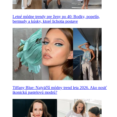
Letné módne trendy pre ženy po 40: Bodky, popelín,
bermudy a kúsky, ktoré lichotia postave
Tiffany Blue: Najväčší módny trend leta 2026. Ako nosiť
ikonickú pastelovú modrú?