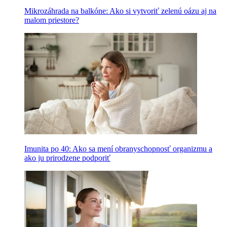
Mikrozáhrada na balkóne: Ako si vytvoriť zelenú oázu aj na
malom priestore?
Imunita po 40: Ako sa mení obranyschopnosť organizmu a
ako ju prirodzene podporiť