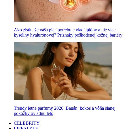
Ako zistiť, že vaša pleť potrebuje viac lipidov a nie viac
kyseliny hyalurónovej? Príznaky poškodenej kožnej bariéry
Trendy letné parfumy 2026: Banán, kokos a vôňa slanej
pokožky ovládnu leto
CELEBRITY
LIFESTYLE