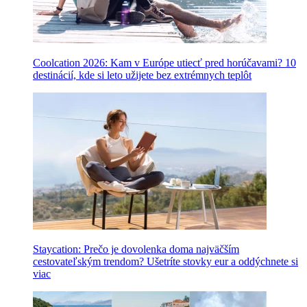
Coolcation 2026: Kam v Európe utiecť pred horúčavami? 10
destinácií, kde si leto užijete bez extrémnych teplôt
Staycation: Prečo je dovolenka doma najväčším
cestovateľským trendom? Ušetríte stovky eur a oddýchnete si
viac