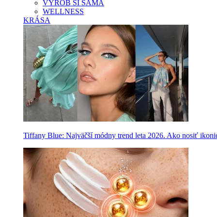
VYROB SI SAMA
WELLNESS
KRÁSA
Tiffany Blue: Najväčší módny trend leta 2026. Ako nosiť ikon