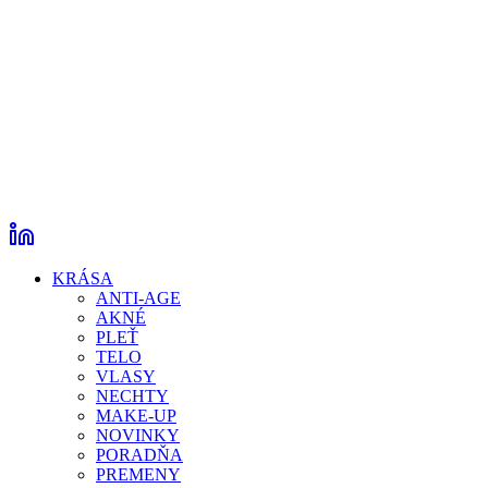
KRÁSA
ANTI-AGE
AKNÉ
PLEŤ
TELO
VLASY
NECHTY
MAKE-UP
NOVINKY
PORADŇA
PREMENY