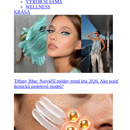
VYROB SI SAMA
WELLNESS
KRÁSA
Tiffany Blue: Najväčší módny trend leta 2026. Ako nosiť
ikonickú pastelovú modrú?