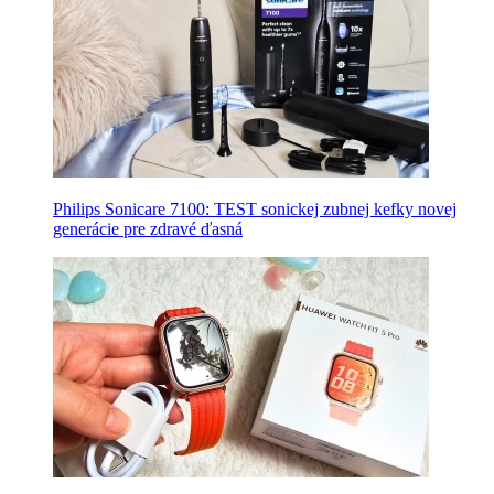
Philips Sonicare 7100: TEST sonickej zubnej kefky novej
generácie pre zdravé ďasná