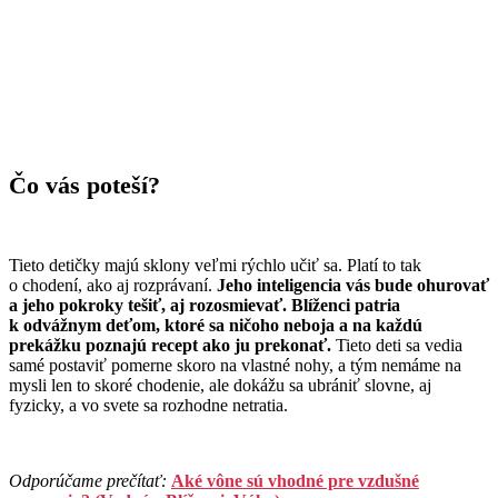
Čo vás poteší?
Tieto detičky majú sklony veľmi rýchlo učiť sa. Platí to tak
o chodení, ako aj rozprávaní.
Jeho inteligencia vás bude ohurovať
a jeho pokroky tešiť, aj rozosmievať. Blíženci patria
k odvážnym deťom, ktoré sa ničoho neboja a na každú
prekážku poznajú recept ako ju prekonať.
Tieto deti sa vedia
samé postaviť pomerne skoro na vlastné nohy, a tým nemáme na
mysli len to skoré chodenie, ale dokážu sa ubrániť slovne, aj
fyzicky, a vo svete sa rozhodne netratia.
Odporúčame prečítať:
Aké vône sú vhodné pre vzdušné