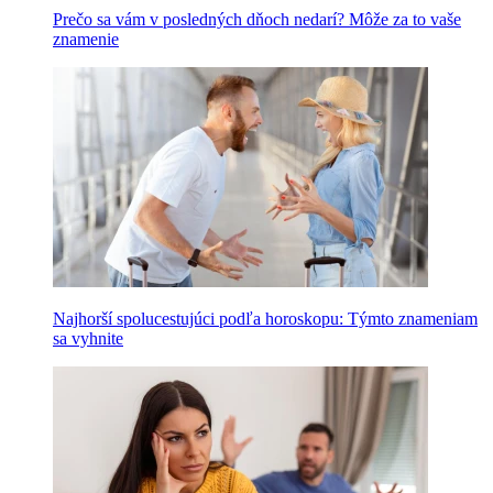
Prečo sa vám v posledných dňoch nedarí? Môže za to vaše
znamenie
Najhorší spolucestujúci podľa horoskopu: Týmto znameniam
sa vyhnite