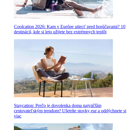
Coolcation 2026: Kam v Európe utiecť pred horúčavami? 10
destinácií, kde si leto užijete bez extrémnych teplôt
Staycation: Prečo je dovolenka doma najväčším
cestovateľským trendom? Ušetríte stovky eur a oddýchnete si
viac