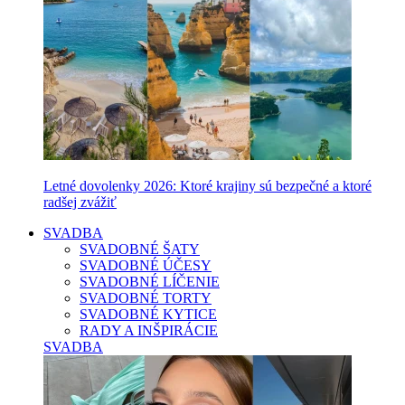
Letné dovolenky 2026: Ktoré krajiny sú bezpečné a ktoré
radšej zvážiť
SVADBA
SVADOBNÉ ŠATY
SVADOBNÉ ÚČESY
SVADOBNÉ LÍČENIE
SVADOBNÉ TORTY
SVADOBNÉ KYTICE
RADY A INŠPIRÁCIE
SVADBA