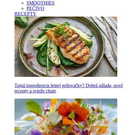
SMOOTHIES
PEČIVO
RECEPTY
Tajná ingrediencia letnej grilovačky? Dobrá nálada, nové
recepty a svieže chute