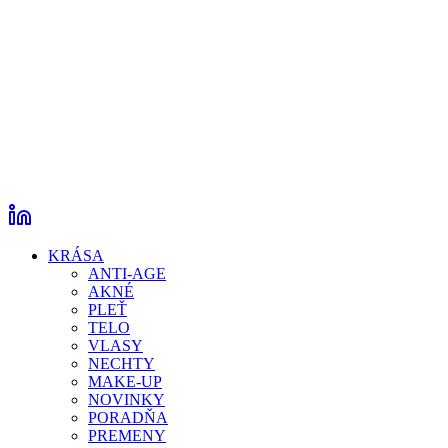
KRÁSA
ANTI-AGE
AKNÉ
PLEŤ
TELO
VLASY
NECHTY
MAKE-UP
NOVINKY
PORADŇA
PREMENY