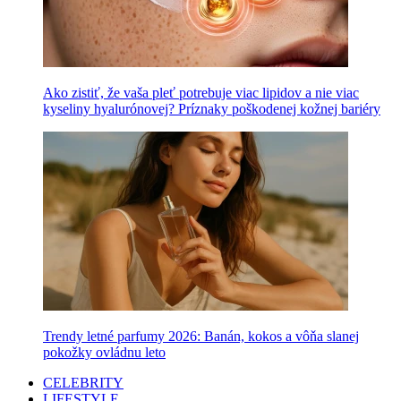
Ako zistiť, že vaša pleť potrebuje viac lipidov a nie viac
kyseliny hyalurónovej? Príznaky poškodenej kožnej bariéry
Trendy letné parfumy 2026: Banán, kokos a vôňa slanej
pokožky ovládnu leto
CELEBRITY
LIFESTYLE