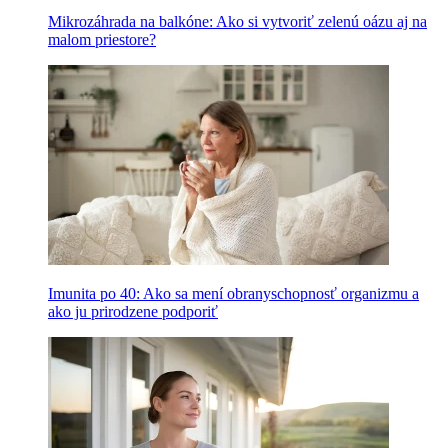
Mikrozáhrada na balkóne: Ako si vytvoriť zelenú oázu aj na
malom priestore?
Imunita po 40: Ako sa mení obranyschopnosť organizmu a
ako ju prirodzene podporiť