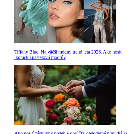
Tiffany Blue: Najväčší módny trend leta 2026. Ako nosiť
ikonickú pastelovú modrú?
Ako nosiť zásnubný prsteň a obrúčku? Moderné pravidlá aj