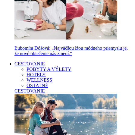
Ľubomíra Dóšová: „Najväčšou lžou módneho priemyslu je,
že nové oblečenie nás zmení.“
CESTOVANIE
POBYTY A VÝLETY
HOTELY
WELLNESS
OSTATNÉ
CESTOVANIE