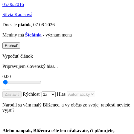
05.06.2016
Silvia Karasová
Dnes je
piatok
, 07.08.2026
Meniny má
Štefánia
- význam mena
Prehrať
Vypočuť článok
Pripravujem slovenský hlas...
0:00
--:--
Rýchlosť
Hlas
Zastaviť
Narodil sa vám malý Blíženec, a vy občas zo svojej ratolesti neviete
vyjsť?
Alebo naopak, Blíženca ešte len očakávate, či plánujete,