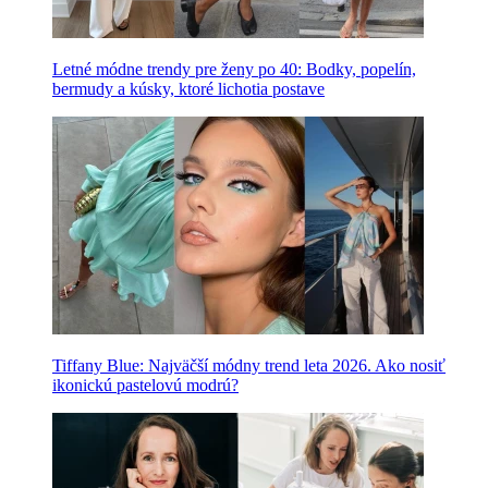
Letné módne trendy pre ženy po 40: Bodky, popelín,
bermudy a kúsky, ktoré lichotia postave
Tiffany Blue: Najväčší módny trend leta 2026. Ako nosiť
ikonickú pastelovú modrú?