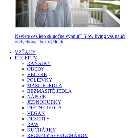
Neviete cez leto skutočne vypnúť? Slow living vás naučí
oddychovať bez výčitiek
VZŤAHY
RECEPTY
RAŇAJKY
OBEDY
VEČERE
POLIEVKY
MÄSITÉ JEDLÁ
BEZMÄSITÉ JEDLÁ
NÁPOJE
JEDNOHUBKY
DIÉTNE JEDLÁ
VEGAN
DEZERTY
RAW
KUCHÁRKY
RECEPTY ŠÉFKUCHÁROV