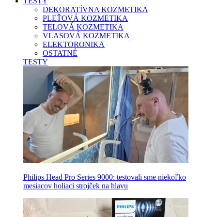
TESTY
DEKORATÍVNA KOZMETIKA
PLEŤOVÁ KOZMETIKA
TELOVÁ KOZMETIKA
VLASOVÁ KOZMETIKA
ELEKTORONIKA
OSTATNÉ
TESTY
Philips Head Pro Series 9000: testovali sme niekoľko
mesiacov holiaci strojček na hlavu