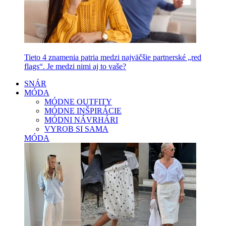
Tieto 4 znamenia patria medzi najväčšie partnerské „red
flags“. Je medzi nimi aj to vaše?
SNÁR
MÓDA
MÓDNE OUTFITY
MÓDNE INŠPIRÁCIE
MÓDNI NÁVRHÁRI
VYROB SI SAMA
MÓDA