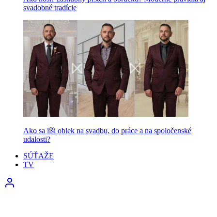
svadobné tradície
Ako sa líši oblek na svadbu, do práce a na spoločenské
udalosti?
SÚŤAŽE
TV