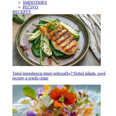
SMOOTHIES
PEČIVO
RECEPTY
Tajná ingrediencia letnej grilovačky? Dobrá nálada, nové
recepty a svieže chute