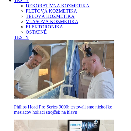
TESTY
DEKORATÍVNA KOZMETIKA
PLEŤOVÁ KOZMETIKA
TELOVÁ KOZMETIKA
VLASOVÁ KOZMETIKA
ELEKTORONIKA
OSTATNÉ
TESTY
Philips Head Pro Series 9000: testovali sme niekoľko
mesiacov holiaci strojček na hlavu