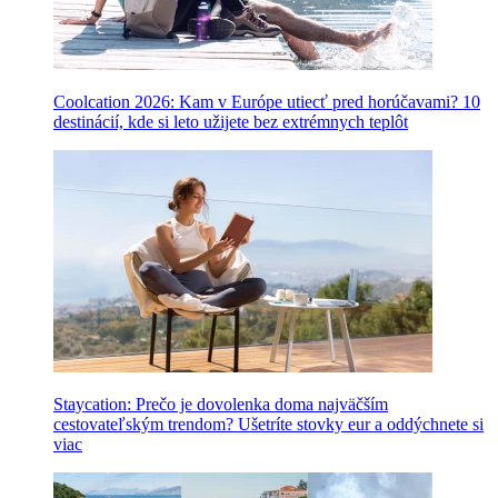
Coolcation 2026: Kam v Európe utiecť pred horúčavami? 10
destinácií, kde si leto užijete bez extrémnych teplôt
Staycation: Prečo je dovolenka doma najväčším
cestovateľským trendom? Ušetríte stovky eur a oddýchnete si
viac