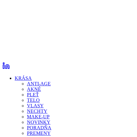
KRÁSA
ANTI-AGE
AKNÉ
PLEŤ
TELO
VLASY
NECHTY
MAKE-UP
NOVINKY
PORADŇA
PREMENY