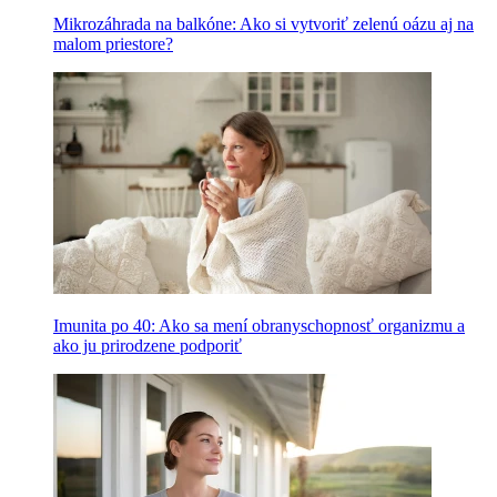
Mikrozáhrada na balkóne: Ako si vytvoriť zelenú oázu aj na
malom priestore?
Imunita po 40: Ako sa mení obranyschopnosť organizmu a
ako ju prirodzene podporiť