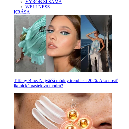
VYROB SI SAMA
WELLNESS
KRÁSA
Tiffany Blue: Najväčší módny trend leta 2026. Ako nosiť
ikonickú pastelovú modrú?