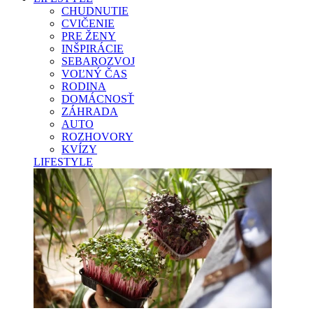
CHUDNUTIE
CVIČENIE
PRE ŽENY
INŠPIRÁCIE
SEBAROZVOJ
VOĽNÝ ČAS
RODINA
DOMÁCNOSŤ
ZÁHRADA
AUTO
ROZHOVORY
KVÍZY
LIFESTYLE