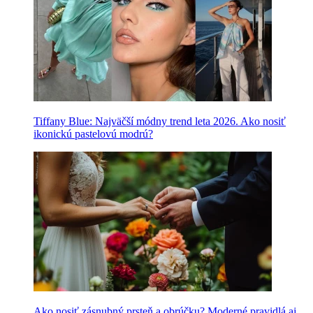
Tiffany Blue: Najväčší módny trend leta 2026. Ako nosiť
ikonickú pastelovú modrú?
Ako nosiť zásnubný prsteň a obrúčku? Moderné pravidlá aj