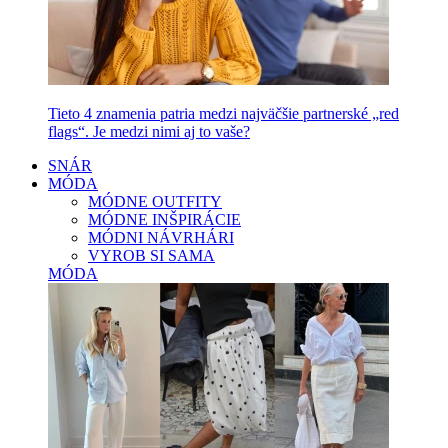
Tieto 4 znamenia patria medzi najväčšie partnerské „red
flags“. Je medzi nimi aj to vaše?
SNÁR
MÓDA
MÓDNE OUTFITY
MÓDNE INŠPIRÁCIE
MÓDNI NÁVRHÁRI
VYROB SI SAMA
MÓDA