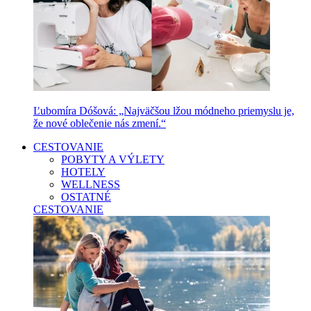
Ľubomíra Dóšová: „Najväčšou lžou módneho priemyslu je,
že nové oblečenie nás zmení.“
CESTOVANIE
POBYTY A VÝLETY
HOTELY
WELLNESS
OSTATNÉ
CESTOVANIE