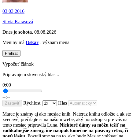
03.03.2016
Silvia Karasová
Dnes je
sobota
, 08.08.2026
Meniny má
Oskar
- význam mena
Prehrať
Vypočuť článok
Pripravujem slovenský hlas...
0:00
--:--
Rýchlosť
Hlas
Zastaviť
Marec je známy aj ako mesiac kníh. Nateraz knihu odložte a ak ste
zvedavé, prečítajte si na našom webe, aký horoskop si pre vás na
tento mesiac pripravila Luna.
Niektoré dámy sa môžu tešiť na
radikálnejšie zmeny, iné naopak konečne na pasívny relax, či
novú lásku.
Pozreli sme sa na to, ako bude Mesiac vplývať na