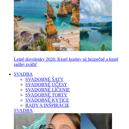
Letné dovolenky 2026: Ktoré krajiny sú bezpečné a ktoré
radšej zvážiť
SVADBA
SVADOBNÉ ŠATY
SVADOBNÉ ÚČESY
SVADOBNÉ LÍČENIE
SVADOBNÉ TORTY
SVADOBNÉ KYTICE
RADY A INŠPIRÁCIE
SVADBA