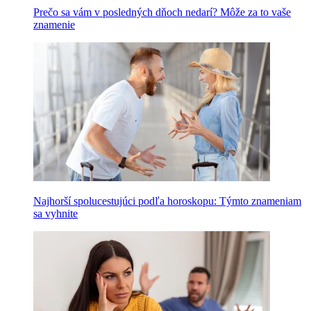
Prečo sa vám v posledných dňoch nedarí? Môže za to vaše
znamenie
Najhorší spolucestujúci podľa horoskopu: Týmto znameniam
sa vyhnite