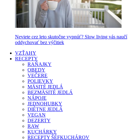
Neviete cez leto skutočne vypnúť? Slow living vás naučí
oddychovať bez výčitiek
VZŤAHY
RECEPTY
RAŇAJKY
OBEDY
VEČERE
POLIEVKY
MÄSITÉ JEDLÁ
BEZMÄSITÉ JEDLÁ
NÁPOJE
JEDNOHUBKY
DIÉTNE JEDLÁ
VEGAN
DEZERTY
RAW
KUCHÁRKY
RECEPTY ŠÉFKUCHÁROV