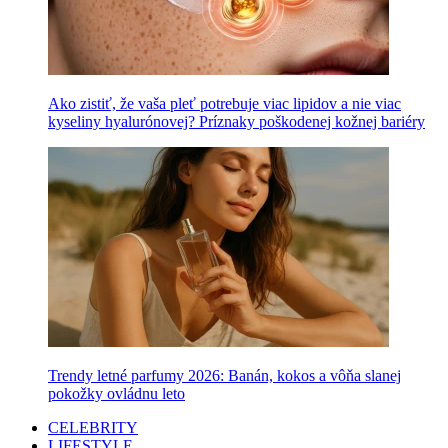
Ako zistiť, že vaša pleť potrebuje viac lipidov a nie viac
kyseliny hyalurónovej? Príznaky poškodenej kožnej bariéry
Trendy letné parfumy 2026: Banán, kokos a vôňa slanej
pokožky ovládnu leto
CELEBRITY
LIFESTYLE