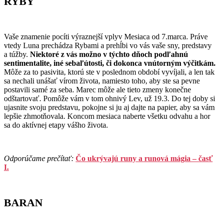
RYBY
Vaše znamenie pocíti výraznejší vplyv Mesiaca od 7.marca. Práve
vtedy Luna prechádza Rybami a prehĺbi vo vás vaše sny, predstavy
a túžby.
Niektoré z vás možno v týchto dňoch podľahnú
sentimentalite, iné sebaľútosti, či dokonca vnútorným výčitkám.
Môže za to pasivita, ktorú ste v poslednom období vyvíjali, a len tak
sa nechali unášať vírom života, namiesto toho, aby ste sa pevne
postavili samé za seba. Marec môže ale tieto zmeny konečne
odštartovať. Pomôže vám v tom ohnivý Lev, už 19.3. Do tej doby si
ujasnite svoju predstavu, pokojne si ju aj dajte na papier, aby sa vám
lepšie zhmotňovala. Koncom mesiaca naberte všetku odvahu a hor
sa do aktívnej etapy vášho života.
Odporúčame prečítať:
Čo ukrývajú runy a runová mágia – časť
I.
BARAN