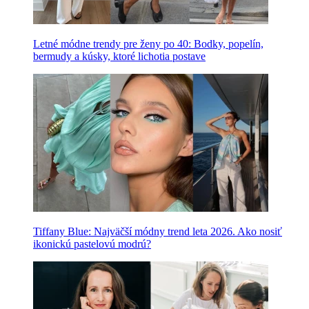
Letné módne trendy pre ženy po 40: Bodky, popelín,
bermudy a kúsky, ktoré lichotia postave
Tiffany Blue: Najväčší módny trend leta 2026. Ako nosiť
ikonickú pastelovú modrú?