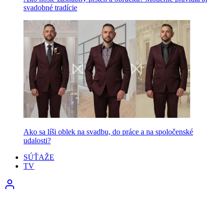
svadobné tradície
Ako sa líši oblek na svadbu, do práce a na spoločenské
udalosti?
SÚŤAŽE
TV