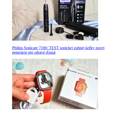
Philips Sonicare 7100: TEST sonickej zubnej kefky novej
generácie pre zdravé ďasná