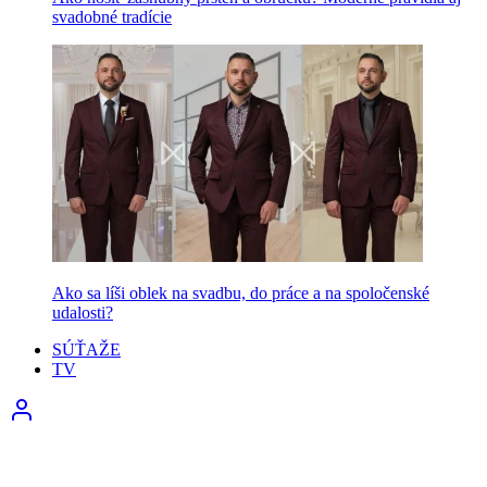
svadobné tradície
Ako sa líši oblek na svadbu, do práce a na spoločenské
udalosti?
SÚŤAŽE
TV