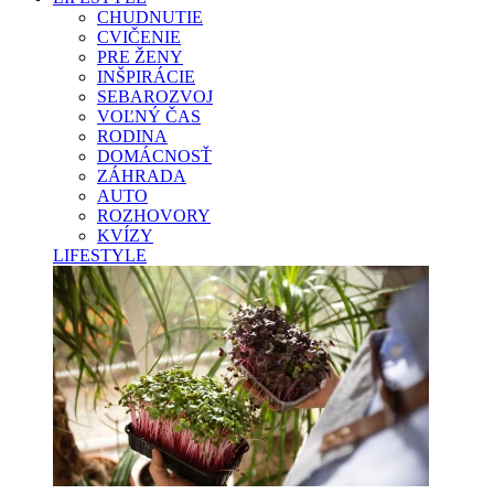
CHUDNUTIE
CVIČENIE
PRE ŽENY
INŠPIRÁCIE
SEBAROZVOJ
VOĽNÝ ČAS
RODINA
DOMÁCNOSŤ
ZÁHRADA
AUTO
ROZHOVORY
KVÍZY
LIFESTYLE