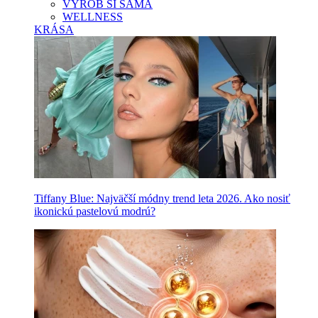
VYROB SI SAMA
WELLNESS
KRÁSA
Tiffany Blue: Najväčší módny trend leta 2026. Ako nosiť
ikonickú pastelovú modrú?