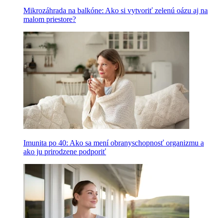
Mikrozáhrada na balkóne: Ako si vytvoriť zelenú oázu aj na
malom priestore?
Imunita po 40: Ako sa mení obranyschopnosť organizmu a
ako ju prirodzene podporiť