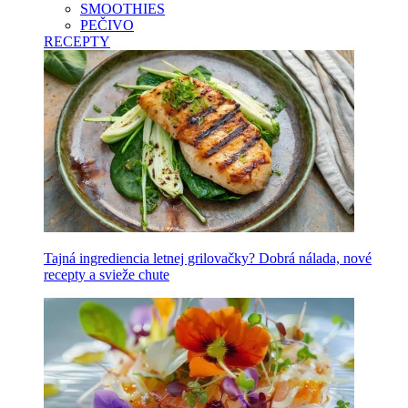
SMOOTHIES
PEČIVO
RECEPTY
Tajná ingrediencia letnej grilovačky? Dobrá nálada, nové
recepty a svieže chute