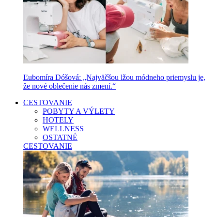
Ľubomíra Dóšová: „Najväčšou lžou módneho priemyslu je,
že nové oblečenie nás zmení.“
CESTOVANIE
POBYTY A VÝLETY
HOTELY
WELLNESS
OSTATNÉ
CESTOVANIE