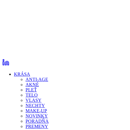
KRÁSA
ANTI-AGE
AKNÉ
PLEŤ
TELO
VLASY
NECHTY
MAKE-UP
NOVINKY
PORADŇA
PREMENY