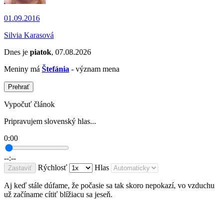
01.09.2016
Silvia Karasová
Dnes je
piatok
, 07.08.2026
Meniny má
Štefánia
- význam mena
Prehrať
Vypočuť článok
Pripravujem slovenský hlas...
0:00
--:--
Rýchlosť
Hlas
Zastaviť
Aj keď stále dúfame, že počasie sa tak skoro nepokazí, vo vzduchu
už začíname cítiť blížiacu sa jeseň.