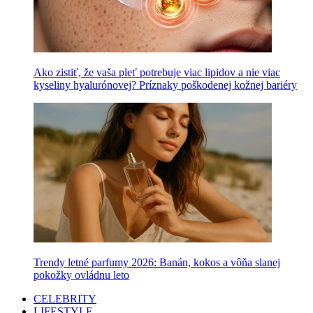
Ako zistiť, že vaša pleť potrebuje viac lipidov a nie viac
kyseliny hyalurónovej? Príznaky poškodenej kožnej bariéry
Trendy letné parfumy 2026: Banán, kokos a vôňa slanej
pokožky ovládnu leto
CELEBRITY
LIFESTYLE