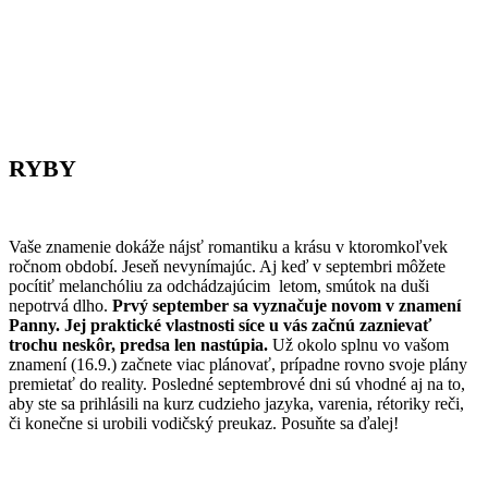
RYBY
Vaše znamenie dokáže nájsť romantiku a krásu v ktoromkoľvek
ročnom období. Jeseň nevynímajúc. Aj keď v septembri môžete
pocítiť melanchóliu za odchádzajúcim letom, smútok na duši
nepotrvá dlho.
Prvý september sa vyznačuje novom v znamení
Panny. Jej praktické vlastnosti síce u vás začnú zaznievať
trochu neskôr, predsa len nastúpia.
Už okolo splnu vo vašom
znamení (16.9.) začnete viac plánovať, prípadne rovno svoje plány
premietať do reality. Posledné septembrové dni sú vhodné aj na to,
aby ste sa prihlásili na kurz cudzieho jazyka, varenia, rétoriky reči,
či konečne si urobili vodičský preukaz. Posuňte sa ďalej!