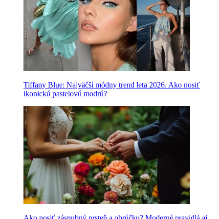
Tiffany Blue: Najväčší módny trend leta 2026. Ako nosiť
ikonickú pastelovú modrú?
Ako nosiť zásnubný prsteň a obrúčku? Moderné pravidlá aj