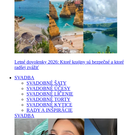
Letné dovolenky 2026: Ktoré krajiny sú bezpečné a ktoré
radšej zvážiť
SVADBA
SVADOBNÉ ŠATY
SVADOBNÉ ÚČESY
SVADOBNÉ LÍČENIE
SVADOBNÉ TORTY
SVADOBNÉ KYTICE
RADY A INŠPIRÁCIE
SVADBA