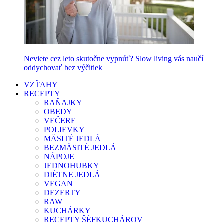
Neviete cez leto skutočne vypnúť? Slow living vás naučí
oddychovať bez výčitiek
VZŤAHY
RECEPTY
RAŇAJKY
OBEDY
VEČERE
POLIEVKY
MÄSITÉ JEDLÁ
BEZMÄSITÉ JEDLÁ
NÁPOJE
JEDNOHUBKY
DIÉTNE JEDLÁ
VEGAN
DEZERTY
RAW
KUCHÁRKY
RECEPTY ŠÉFKUCHÁROV