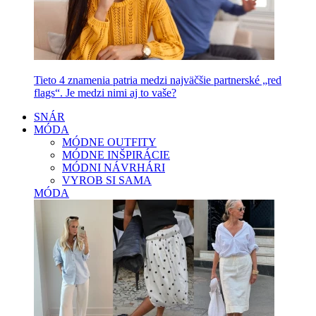
Tieto 4 znamenia patria medzi najväčšie partnerské „red
flags“. Je medzi nimi aj to vaše?
SNÁR
MÓDA
MÓDNE OUTFITY
MÓDNE INŠPIRÁCIE
MÓDNI NÁVRHÁRI
VYROB SI SAMA
MÓDA