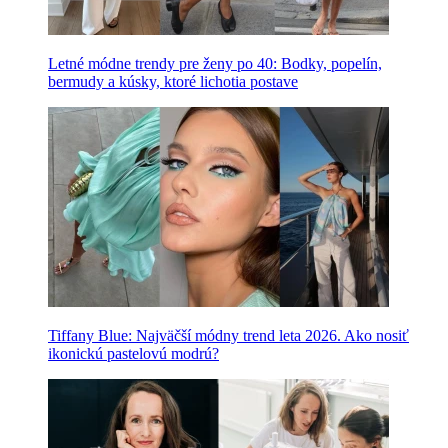
Letné módne trendy pre ženy po 40: Bodky, popelín,
bermudy a kúsky, ktoré lichotia postave
Tiffany Blue: Najväčší módny trend leta 2026. Ako nosiť
ikonickú pastelovú modrú?