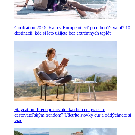
Coolcation 2026: Kam v Európe utiecť pred horúčavami? 10
destinácií, kde si leto užijete bez extrémnych teplôt
Staycation: Prečo je dovolenka doma najväčším
cestovateľským trendom? Ušetríte stovky eur a oddýchnete si
viac