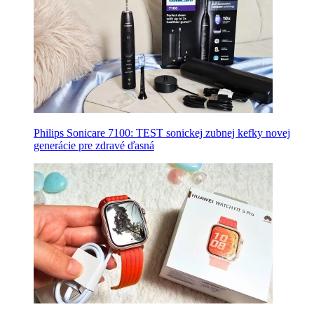
Philips Sonicare 7100: TEST sonickej zubnej kefky novej
generácie pre zdravé ďasná