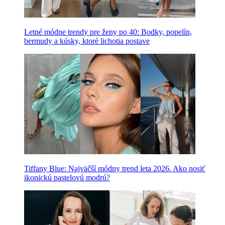
Letné módne trendy pre ženy po 40: Bodky, popelín,
bermudy a kúsky, ktoré lichotia postave
Tiffany Blue: Najväčší módny trend leta 2026. Ako nosiť
ikonickú pastelovú modrú?