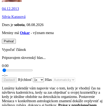
04.12.2013
Silvia Karasová
Dnes je
sobota
, 08.08.2026
Meniny má
Oskar
- význam mena
Prehrať
Vypočuť článok
Pripravujem slovenský hlas...
0:00
--:--
Rýchlosť
Hlas
Zastaviť
Lunárny kalendár vám napovie viac o tom, kedy je vhodný čas na
návštevu kaderníctva, kedy sa zas objednať u svojej kozmetičky a
kedy je ideálne obdobie na detoxikáciu organizmu. Postavenie
Mesiaca v konkrétnom astrologickom znamení dokáže ovplyvniť aj
návštevu zubára, dokonca aj butikov.
Práve v predvianočnom