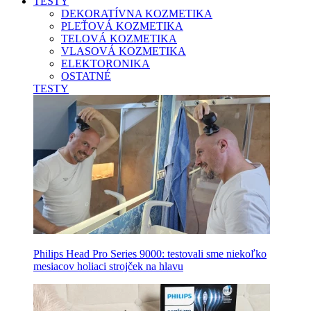
TESTY
DEKORATÍVNA KOZMETIKA
PLEŤOVÁ KOZMETIKA
TELOVÁ KOZMETIKA
VLASOVÁ KOZMETIKA
ELEKTORONIKA
OSTATNÉ
TESTY
Philips Head Pro Series 9000: testovali sme niekoľko
mesiacov holiaci strojček na hlavu