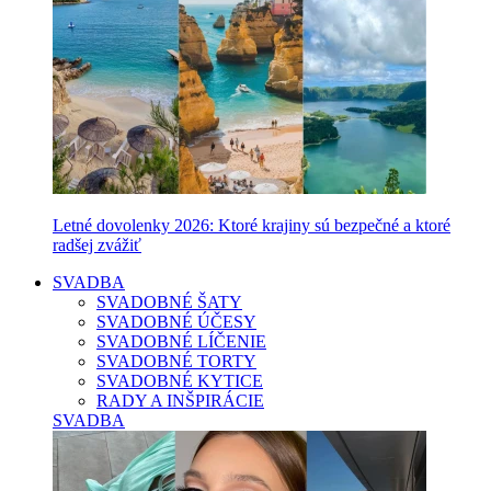
Letné dovolenky 2026: Ktoré krajiny sú bezpečné a ktoré
radšej zvážiť
SVADBA
SVADOBNÉ ŠATY
SVADOBNÉ ÚČESY
SVADOBNÉ LÍČENIE
SVADOBNÉ TORTY
SVADOBNÉ KYTICE
RADY A INŠPIRÁCIE
SVADBA