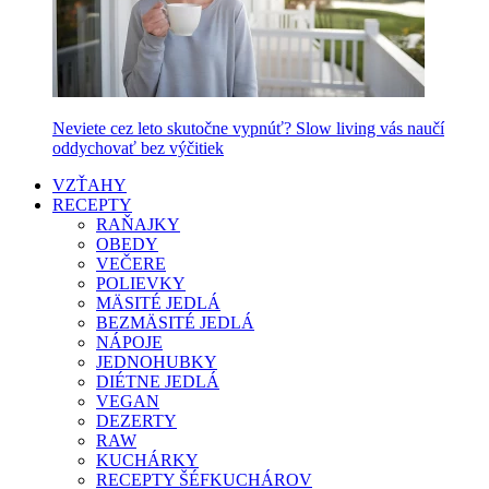
Neviete cez leto skutočne vypnúť? Slow living vás naučí
oddychovať bez výčitiek
VZŤAHY
RECEPTY
RAŇAJKY
OBEDY
VEČERE
POLIEVKY
MÄSITÉ JEDLÁ
BEZMÄSITÉ JEDLÁ
NÁPOJE
JEDNOHUBKY
DIÉTNE JEDLÁ
VEGAN
DEZERTY
RAW
KUCHÁRKY
RECEPTY ŠÉFKUCHÁROV