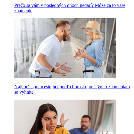
Prečo sa vám v posledných dňoch nedarí? Môže za to vaše
znamenie
Najhorší spolucestujúci podľa horoskopu: Týmto znameniam
sa vyhnite