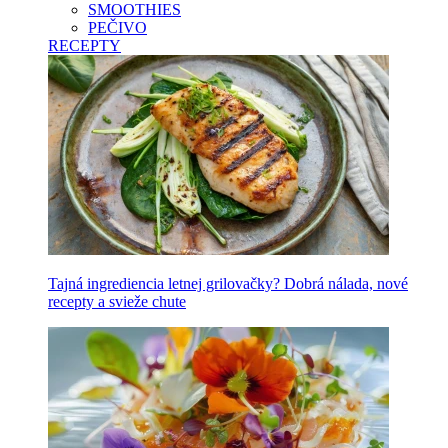
SMOOTHIES
PEČIVO
RECEPTY
Tajná ingrediencia letnej grilovačky? Dobrá nálada, nové
recepty a svieže chute