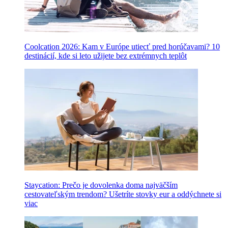
Coolcation 2026: Kam v Európe utiecť pred horúčavami? 10
destinácií, kde si leto užijete bez extrémnych teplôt
Staycation: Prečo je dovolenka doma najväčším
cestovateľským trendom? Ušetríte stovky eur a oddýchnete si
viac