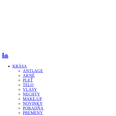
KRÁSA
ANTI-AGE
AKNÉ
PLEŤ
TELO
VLASY
NECHTY
MAKE-UP
NOVINKY
PORADŇA
PREMENY