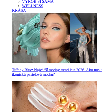
VYROB SI SAMA
WELLNESS
KRÁSA
Tiffany Blue: Najväčší módny trend leta 2026. Ako nosiť
ikonickú pastelovú modrú?