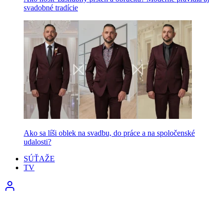
svadobné tradície
Ako sa líši oblek na svadbu, do práce a na spoločenské
udalosti?
SÚŤAŽE
TV