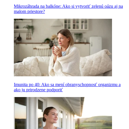
Mikrozáhrada na balkóne: Ako si vytvoriť zelenú oázu aj na
malom priestore?
Imunita po 40: Ako sa mení obranyschopnosť organizmu a
ako ju prirodzene podporiť