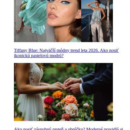
Tiffany Blue: Najväčší módny trend leta 2026. Ako nosiť
ikonickú pastelovú modrú?
Ako nosiť zásnubný prsteň a obrúčku? Moderné pravidlá aj