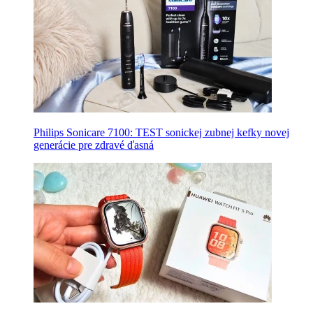
Philips Sonicare 7100: TEST sonickej zubnej kefky novej
generácie pre zdravé ďasná