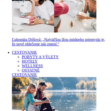
Ľubomíra Dóšová: „Najväčšou lžou módneho priemyslu je,
že nové oblečenie nás zmení.“
CESTOVANIE
POBYTY A VÝLETY
HOTELY
WELLNESS
OSTATNÉ
CESTOVANIE