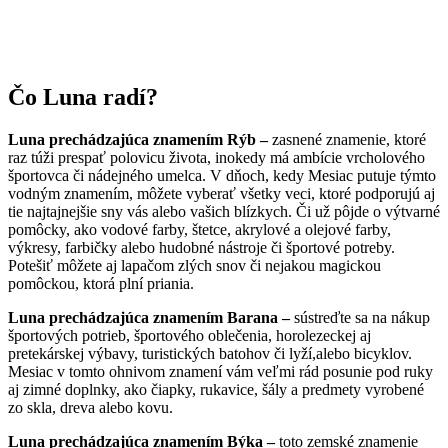
Čo Luna radí?
Luna prechádzajúca znamením Rýb –
zasnené znamenie, ktoré
raz túži prespať polovicu života, inokedy má ambície vrcholového
športovca či nádejného umelca. V dňoch, kedy Mesiac putuje týmto
vodným znamením, môžete vyberať všetky veci, ktoré podporujú aj
tie najtajnejšie sny vás alebo vašich blízkych. Či už pôjde o výtvarné
pomôcky, ako vodové farby, štetce, akrylové a olejové farby,
výkresy, farbičky alebo hudobné nástroje či športové potreby.
Potešiť môžete aj lapačom zlých snov či nejakou magickou
pomôckou, ktorá plní priania.
Luna prechádzajúca znamením Barana –
sústreďte sa na nákup
športových potrieb, športového oblečenia, horolezeckej aj
pretekárskej výbavy, turistických batohov či lyží,alebo bicyklov.
Mesiac v tomto ohnivom znamení vám veľmi rád posunie pod ruky
aj zimné doplnky, ako čiapky, rukavice, šály a predmety vyrobené
zo skla, dreva alebo kovu.
Luna prechádzajúca znamením Býka –
toto zemské znamenie