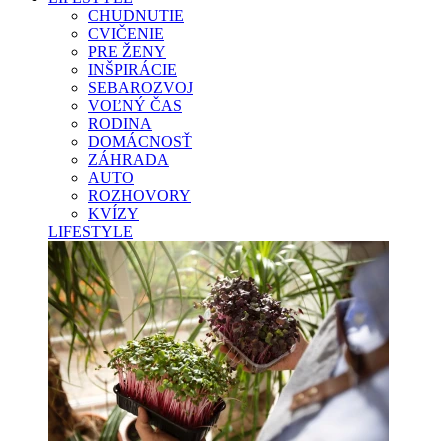
CHUDNUTIE
CVIČENIE
PRE ŽENY
INŠPIRÁCIE
SEBAROZVOJ
VOĽNÝ ČAS
RODINA
DOMÁCNOSŤ
ZÁHRADA
AUTO
ROZHOVORY
KVÍZY
LIFESTYLE