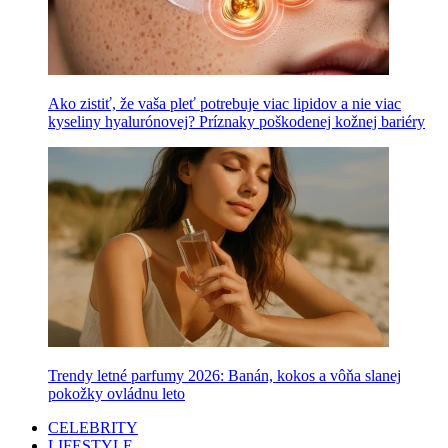
Ako zistiť, že vaša pleť potrebuje viac lipidov a nie viac
kyseliny hyalurónovej? Príznaky poškodenej kožnej bariéry
Trendy letné parfumy 2026: Banán, kokos a vôňa slanej
pokožky ovládnu leto
CELEBRITY
LIFESTYLE