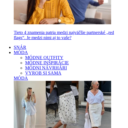
Tieto 4 znamenia patria medzi najväčšie partnerské „red
flags“. Je medzi nimi aj to vaše?
SNÁR
MÓDA
MÓDNE OUTFITY
MÓDNE INŠPIRÁCIE
MÓDNI NÁVRHÁRI
VYROB SI SAMA
MÓDA