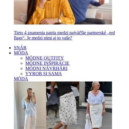
Tieto 4 znamenia patria medzi najväčšie partnerské „red
flags“. Je medzi nimi aj to vaše?
SNÁR
MÓDA
MÓDNE OUTFITY
MÓDNE INŠPIRÁCIE
MÓDNI NÁVRHÁRI
VYROB SI SAMA
MÓDA