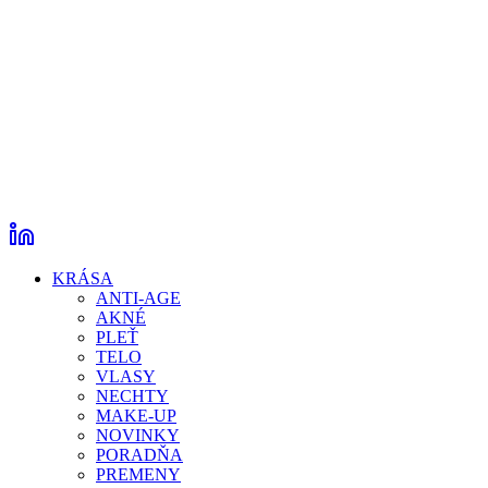
KRÁSA
ANTI-AGE
AKNÉ
PLEŤ
TELO
VLASY
NECHTY
MAKE-UP
NOVINKY
PORADŇA
PREMENY