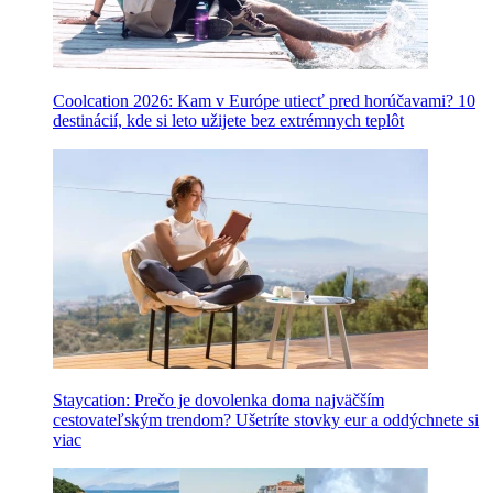
Coolcation 2026: Kam v Európe utiecť pred horúčavami? 10
destinácií, kde si leto užijete bez extrémnych teplôt
Staycation: Prečo je dovolenka doma najväčším
cestovateľským trendom? Ušetríte stovky eur a oddýchnete si
viac