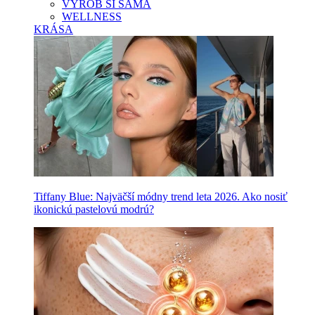
VYROB SI SAMA
WELLNESS
KRÁSA
Tiffany Blue: Najväčší módny trend leta 2026. Ako nosiť
ikonickú pastelovú modrú?