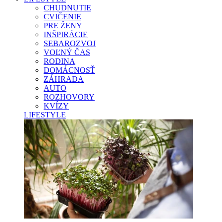
CHUDNUTIE
CVIČENIE
PRE ŽENY
INŠPIRÁCIE
SEBAROZVOJ
VOĽNÝ ČAS
RODINA
DOMÁCNOSŤ
ZÁHRADA
AUTO
ROZHOVORY
KVÍZY
LIFESTYLE