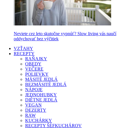
Neviete cez leto skutočne vypnúť? Slow living vás naučí
oddychovať bez výčitiek
VZŤAHY
RECEPTY
RAŇAJKY
OBEDY
VEČERE
POLIEVKY
MÄSITÉ JEDLÁ
BEZMÄSITÉ JEDLÁ
NÁPOJE
JEDNOHUBKY
DIÉTNE JEDLÁ
VEGAN
DEZERTY
RAW
KUCHÁRKY
RECEPTY ŠÉFKUCHÁROV