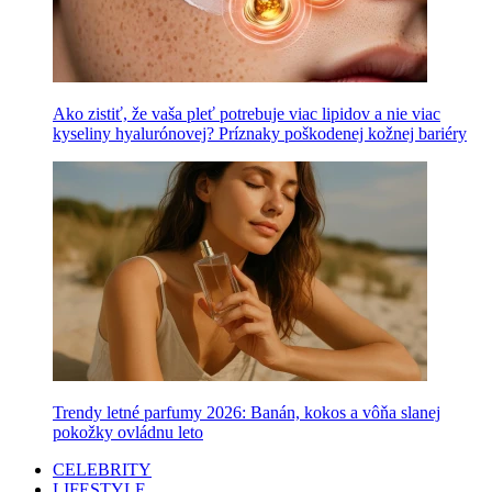
Ako zistiť, že vaša pleť potrebuje viac lipidov a nie viac
kyseliny hyalurónovej? Príznaky poškodenej kožnej bariéry
Trendy letné parfumy 2026: Banán, kokos a vôňa slanej
pokožky ovládnu leto
CELEBRITY
LIFESTYLE