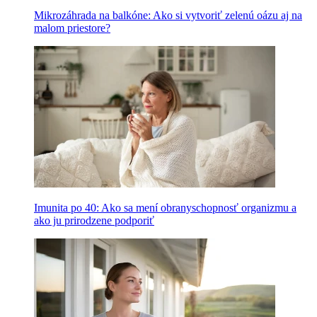
Mikrozáhrada na balkóne: Ako si vytvoriť zelenú oázu aj na
malom priestore?
Imunita po 40: Ako sa mení obranyschopnosť organizmu a
ako ju prirodzene podporiť