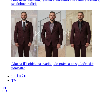
svadobné tradície
Ako sa líši oblek na svadbu, do práce a na spoločenské
udalosti?
SÚŤAŽE
TV