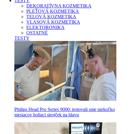
TESTY
DEKORATÍVNA KOZMETIKA
PLEŤOVÁ KOZMETIKA
TELOVÁ KOZMETIKA
VLASOVÁ KOZMETIKA
ELEKTORONIKA
OSTATNÉ
TESTY
Philips Head Pro Series 9000: testovali sme niekoľko
mesiacov holiaci strojček na hlavu