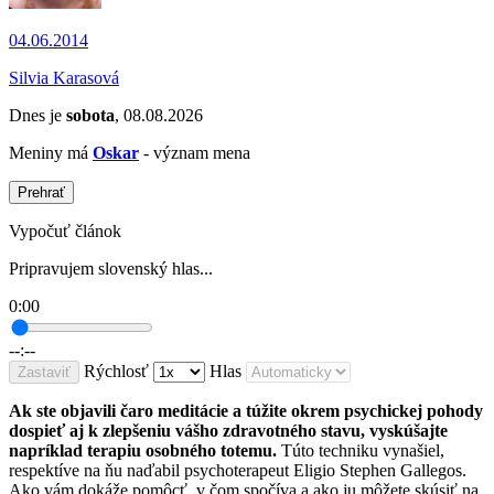
04.06.2014
Silvia Karasová
Dnes je
sobota
, 08.08.2026
Meniny má
Oskar
- význam mena
Prehrať
Vypočuť článok
Pripravujem slovenský hlas...
0:00
--:--
Rýchlosť
Hlas
Zastaviť
Ak ste objavili čaro meditácie a túžite okrem psychickej pohody
dospieť aj k zlepšeniu vášho zdravotného stavu, vyskúšajte
napríklad terapiu osobného totemu.
Túto techniku vynašiel,
respektíve na ňu naďabil psychoterapeut Eligio Stephen Gallegos.
Ako vám dokáže pomôcť, v čom spočíva a ako ju môžete skúsiť na