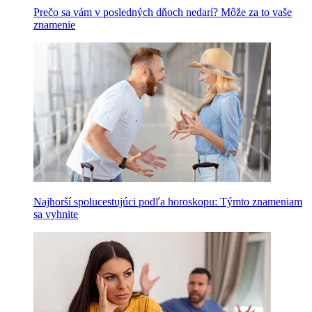
Prečo sa vám v posledných dňoch nedarí? Môže za to vaše
znamenie
Najhorší spolucestujúci podľa horoskopu: Týmto znameniam
sa vyhnite