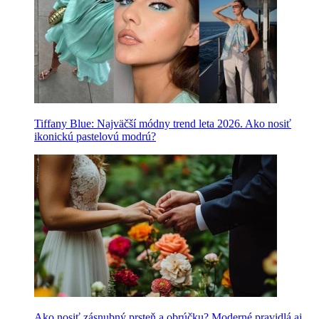
Tiffany Blue: Najväčší módny trend leta 2026. Ako nosiť
ikonickú pastelovú modrú?
Ako nosiť zásnubný prsteň a obrúčku? Moderné pravidlá aj