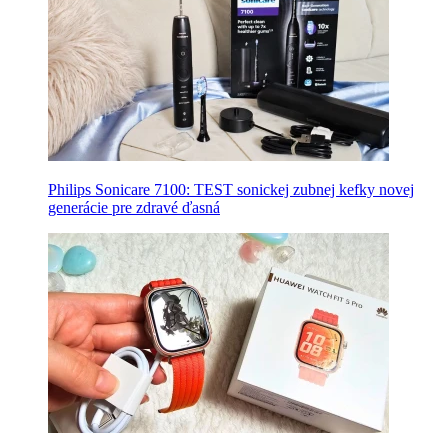
Philips Sonicare 7100: TEST sonickej zubnej kefky novej
generácie pre zdravé ďasná