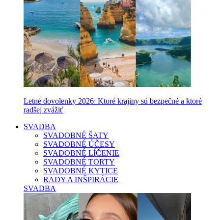
Letné dovolenky 2026: Ktoré krajiny sú bezpečné a ktoré
radšej zvážiť
SVADBA
SVADOBNÉ ŠATY
SVADOBNÉ ÚČESY
SVADOBNÉ LÍČENIE
SVADOBNÉ TORTY
SVADOBNÉ KYTICE
RADY A INŠPIRÁCIE
SVADBA