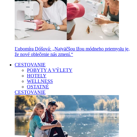
Ľubomíra Dóšová: „Najväčšou lžou módneho priemyslu je,
že nové oblečenie nás zmení.“
CESTOVANIE
POBYTY A VÝLETY
HOTELY
WELLNESS
OSTATNÉ
CESTOVANIE