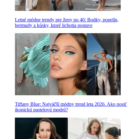
Letné módne trendy pre ženy po 40: Bodky, popelín,
bermudy a kúsky, ktoré lichotia postave
Tiffany Blue: Najväčší módny trend leta 2026. Ako nosiť
ikonickú pastelovú modrú?