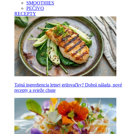
SMOOTHIES
PEČIVO
RECEPTY
Tajná ingrediencia letnej grilovačky? Dobrá nálada, nové
recepty a svieže chute