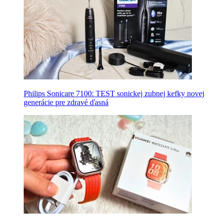
Philips Sonicare 7100: TEST sonickej zubnej kefky novej
generácie pre zdravé ďasná