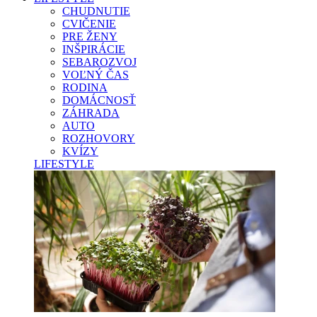
CHUDNUTIE
CVIČENIE
PRE ŽENY
INŠPIRÁCIE
SEBAROZVOJ
VOĽNÝ ČAS
RODINA
DOMÁCNOSŤ
ZÁHRADA
AUTO
ROZHOVORY
KVÍZY
LIFESTYLE