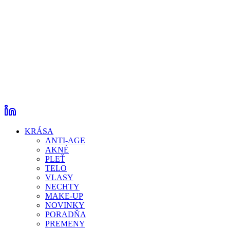
KRÁSA
ANTI-AGE
AKNÉ
PLEŤ
TELO
VLASY
NECHTY
MAKE-UP
NOVINKY
PORADŇA
PREMENY