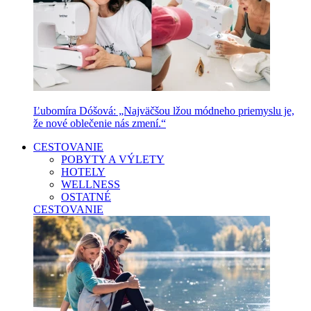
Ľubomíra Dóšová: „Najväčšou lžou módneho priemyslu je,
že nové oblečenie nás zmení.“
CESTOVANIE
POBYTY A VÝLETY
HOTELY
WELLNESS
OSTATNÉ
CESTOVANIE