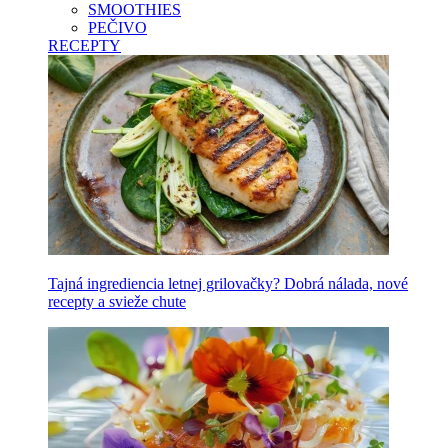
SMOOTHIES
PEČIVO
RECEPTY
Tajná ingrediencia letnej grilovačky? Dobrá nálada, nové
recepty a svieže chute