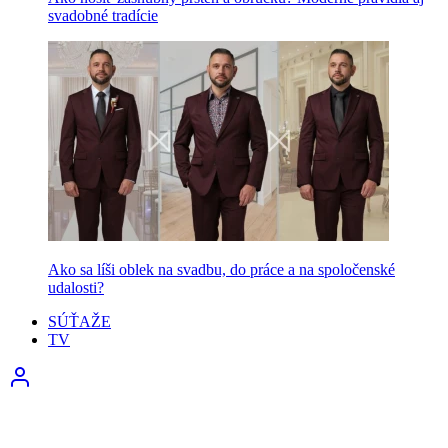
svadobné tradície
Ako sa líši oblek na svadbu, do práce a na spoločenské
udalosti?
SÚŤAŽE
TV