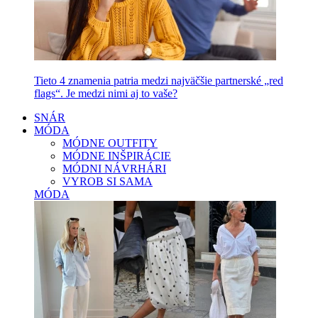
Tieto 4 znamenia patria medzi najväčšie partnerské „red
flags“. Je medzi nimi aj to vaše?
SNÁR
MÓDA
MÓDNE OUTFITY
MÓDNE INŠPIRÁCIE
MÓDNI NÁVRHÁRI
VYROB SI SAMA
MÓDA