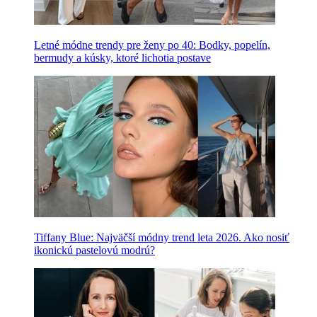
Letné módne trendy pre ženy po 40: Bodky, popelín,
bermudy a kúsky, ktoré lichotia postave
Tiffany Blue: Najväčší módny trend leta 2026. Ako nosiť
ikonickú pastelovú modrú?