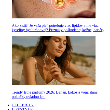
Ako zistiť, že vaša pleť potrebuje viac lipidov a nie viac
kyseliny hyalurónovej? Príznaky poškodenej kožnej bariéry
Trendy letné parfumy 2026: Banán, kokos a vôňa slanej
pokožky ovládnu leto
CELEBRITY
LIFESTYLE