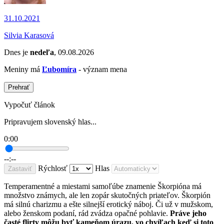
31.10.2021
Silvia Karasová
Dnes je
nedeľa
, 09.08.2026
Meniny má
Ľubomíra
- význam mena
Prehrať
Vypočuť článok
Pripravujem slovenský hlas...
0:00
--:--
Rýchlosť
Hlas
Zastaviť
Temperamentné a miestami samoľúbe znamenie Škorpióna má
množstvo známych, ale len zopár skutočných priateľov. Škorpión
má silnú charizmu a ešte silnejší erotický náboj. Či už v mužskom,
alebo ženskom podaní, rád zvádza opačné pohlavie.
Práve jeho
časté flirty môžu byť kameňom úrazu, vo chvíľach keď si toto