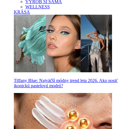
VYROB SI SAMA
WELLNESS
KRÁSA
Tiffany Blue: Najväčší módny trend leta 2026. Ako nosiť
ikonickú pastelovú modrú?