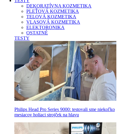
TESTY
DEKORATÍVNA KOZMETIKA
PLEŤOVÁ KOZMETIKA
TELOVÁ KOZMETIKA
VLASOVÁ KOZMETIKA
ELEKTORONIKA
OSTATNÉ
TESTY
Philips Head Pro Series 9000: testovali sme niekoľko
mesiacov holiaci strojček na hlavu