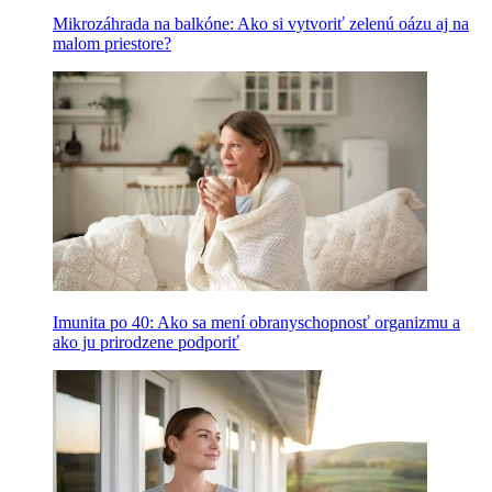
Mikrozáhrada na balkóne: Ako si vytvoriť zelenú oázu aj na
malom priestore?
Imunita po 40: Ako sa mení obranyschopnosť organizmu a
ako ju prirodzene podporiť