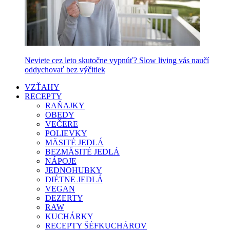
Neviete cez leto skutočne vypnúť? Slow living vás naučí
oddychovať bez výčitiek
VZŤAHY
RECEPTY
RAŇAJKY
OBEDY
VEČERE
POLIEVKY
MÄSITÉ JEDLÁ
BEZMÄSITÉ JEDLÁ
NÁPOJE
JEDNOHUBKY
DIÉTNE JEDLÁ
VEGAN
DEZERTY
RAW
KUCHÁRKY
RECEPTY ŠÉFKUCHÁROV