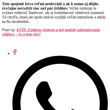
Toto spojenie býva veľmi neobvyklé a ak k nemu aj dôjde,
zvyčajne nevydrží viac než pár týždňov.
Veľké rozbroje tu
zvykne robievať žiarlivosť, ale aj tvrdohlavosť obidvoch znamení.
Tú chvíľu, ktorú ale spolu strávia využijú veľmi intenzívne a nikdy
na ňu nezabudnú.
Pozri aj:
KVÍZ: Epilácia, holenie a iné metódy odstraňovania
chĺpkov – čo o tom vieš?