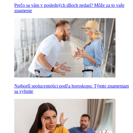
Prečo sa vám v posledných dňoch nedarí? Môže za to vaše
znamenie
Najhorší spolucestujúci podľa horoskopu: Týmto znameniam
sa vyhnite