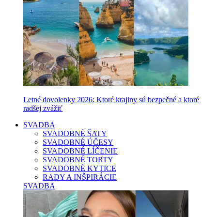
Letné dovolenky 2026: Ktoré krajiny sú bezpečné a ktoré
radšej zvážiť
SVADBA
SVADOBNÉ ŠATY
SVADOBNÉ ÚČESY
SVADOBNÉ LÍČENIE
SVADOBNÉ TORTY
SVADOBNÉ KYTICE
RADY A INŠPIRÁCIE
SVADBA