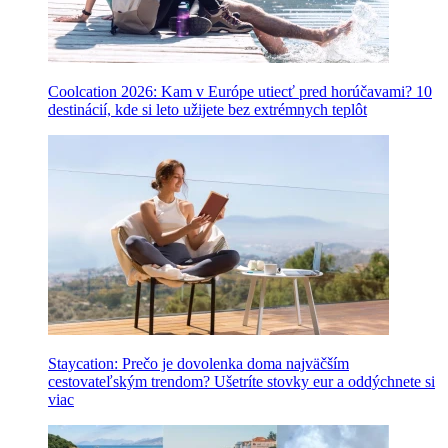
Coolcation 2026: Kam v Európe utiecť pred horúčavami? 10
destinácií, kde si leto užijete bez extrémnych teplôt
Staycation: Prečo je dovolenka doma najväčším
cestovateľským trendom? Ušetríte stovky eur a oddýchnete si
viac