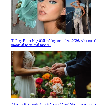
Tiffany Blue: Najväčší módny trend leta 2026. Ako nosiť
ikonickú pastelovú modrú?
Ako nosiť zásnubný prsteň a obrúčku? Moderné pravidlá aj