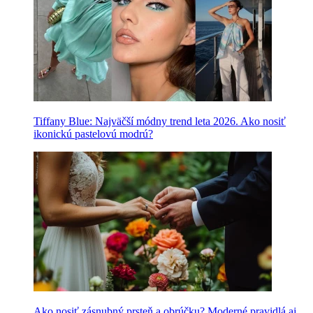
Tiffany Blue: Najväčší módny trend leta 2026. Ako nosiť
ikonickú pastelovú modrú?
Ako nosiť zásnubný prsteň a obrúčku? Moderné pravidlá aj