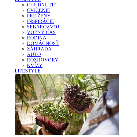
CHUDNUTIE
CVIČENIE
PRE ŽENY
INŠPIRÁCIE
SEBAROZVOJ
VOĽNÝ ČAS
RODINA
DOMÁCNOSŤ
ZÁHRADA
AUTO
ROZHOVORY
KVÍZY
LIFESTYLE