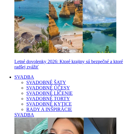
Letné dovolenky 2026: Ktoré krajiny sú bezpečné a ktoré
radšej zvážiť
SVADBA
SVADOBNÉ ŠATY
SVADOBNÉ ÚČESY
SVADOBNÉ LÍČENIE
SVADOBNÉ TORTY
SVADOBNÉ KYTICE
RADY A INŠPIRÁCIE
SVADBA