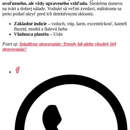
uvoľneného, ale vždy upraveného vzhľadu.
Širokému úsmevu
na tvári a dobrej nálade. Vodnári sú veľmi zvedaví, málokomu sa
preto podarí ukryť pred ich detektívnymi sklonmi.
Základné indície –
vzduch, vtip, šarm, excentrickosť, kameň
fluorid, modrá a fialová farba
Vládnuca planéta –
Urán
Pozri aj:
Intuitívne stravovanie: Trendy hit alebo vhodný štýl
stravovania?