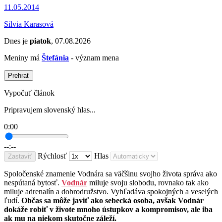
11.05.2014
Silvia Karasová
Dnes je
piatok
, 07.08.2026
Meniny má
Štefánia
- význam mena
Prehrať
Vypočuť článok
Pripravujem slovenský hlas...
0:00
--:--
Rýchlosť
Hlas
Zastaviť
Spoločenské znamenie Vodnára sa väčšinu svojho života správa ako
nespútaná bytosť.
Vodnár
miluje svoju slobodu, rovnako tak ako
miluje adrenalín a dobrodružstvo. Vyhľadáva spokojných a veselých
ľudí.
Občas sa môže javiť ako sebecká osoba, avšak Vodnár
dokáže robiť v živote mnoho ústupkov a kompromisov, ale iba
ak mu na niekom skutočne záleží.