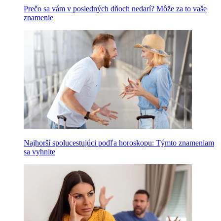
Prečo sa vám v posledných dňoch nedarí? Môže za to vaše
znamenie
Najhorší spolucestujúci podľa horoskopu: Týmto znameniam
sa vyhnite