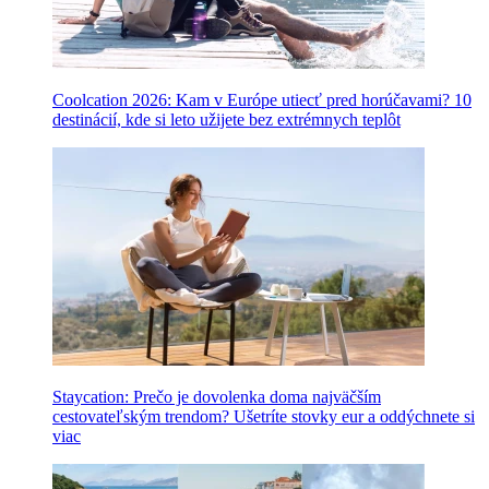
Coolcation 2026: Kam v Európe utiecť pred horúčavami? 10
destinácií, kde si leto užijete bez extrémnych teplôt
Staycation: Prečo je dovolenka doma najväčším
cestovateľským trendom? Ušetríte stovky eur a oddýchnete si
viac