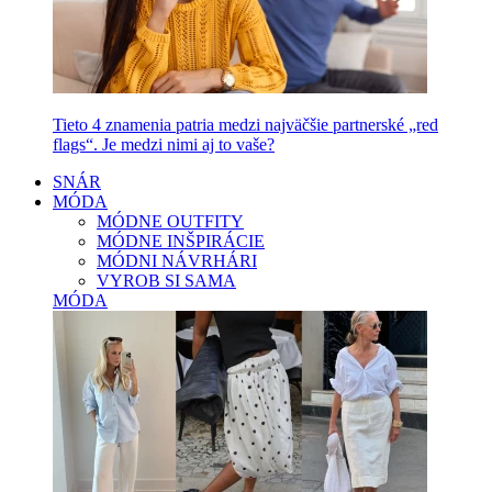
Tieto 4 znamenia patria medzi najväčšie partnerské „red
flags“. Je medzi nimi aj to vaše?
SNÁR
MÓDA
MÓDNE OUTFITY
MÓDNE INŠPIRÁCIE
MÓDNI NÁVRHÁRI
VYROB SI SAMA
MÓDA