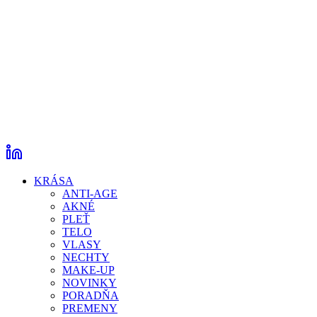
KRÁSA
ANTI-AGE
AKNÉ
PLEŤ
TELO
VLASY
NECHTY
MAKE-UP
NOVINKY
PORADŇA
PREMENY