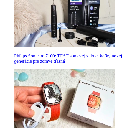
Philips Sonicare 7100: TEST sonickej zubnej kefky novej
generácie pre zdravé ďasná