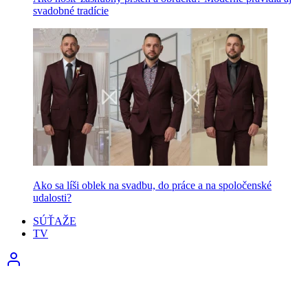
svadobné tradície
Ako sa líši oblek na svadbu, do práce a na spoločenské
udalosti?
SÚŤAŽE
TV