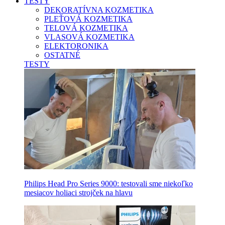
TESTY
DEKORATÍVNA KOZMETIKA
PLEŤOVÁ KOZMETIKA
TELOVÁ KOZMETIKA
VLASOVÁ KOZMETIKA
ELEKTORONIKA
OSTATNÉ
TESTY
Philips Head Pro Series 9000: testovali sme niekoľko
mesiacov holiaci strojček na hlavu