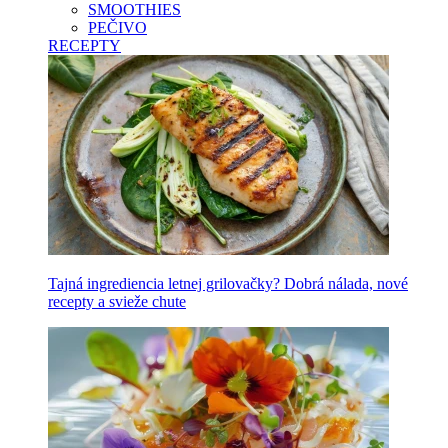
SMOOTHIES
PEČIVO
RECEPTY
Tajná ingrediencia letnej grilovačky? Dobrá nálada, nové
recepty a svieže chute