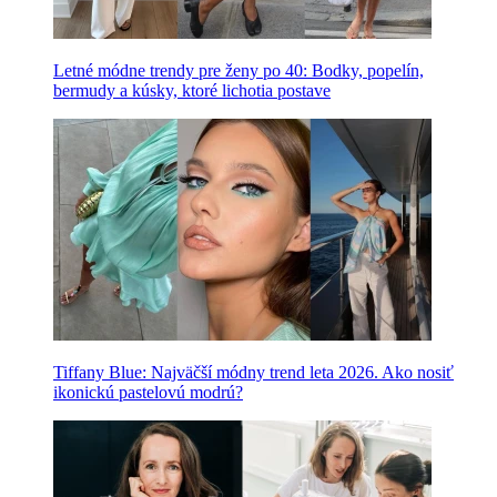
Letné módne trendy pre ženy po 40: Bodky, popelín,
bermudy a kúsky, ktoré lichotia postave
Tiffany Blue: Najväčší módny trend leta 2026. Ako nosiť
ikonickú pastelovú modrú?