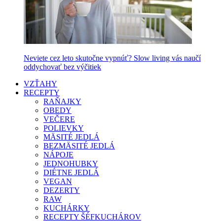
Neviete cez leto skutočne vypnúť? Slow living vás naučí
oddychovať bez výčitiek
VZŤAHY
RECEPTY
RAŇAJKY
OBEDY
VEČERE
POLIEVKY
MÄSITÉ JEDLÁ
BEZMÄSITÉ JEDLÁ
NÁPOJE
JEDNOHUBKY
DIÉTNE JEDLÁ
VEGAN
DEZERTY
RAW
KUCHÁRKY
RECEPTY ŠÉFKUCHÁROV