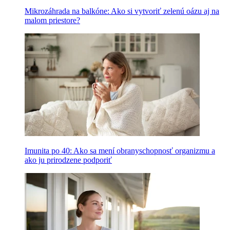
Mikrozáhrada na balkóne: Ako si vytvoriť zelenú oázu aj na
malom priestore?
Imunita po 40: Ako sa mení obranyschopnosť organizmu a
ako ju prirodzene podporiť