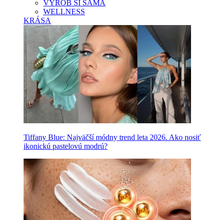
VYROB SI SAMA
WELLNESS
KRÁSA
Tiffany Blue: Najväčší módny trend leta 2026. Ako nosiť
ikonickú pastelovú modrú?