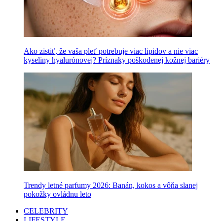
Ako zistiť, že vaša pleť potrebuje viac lipidov a nie viac
kyseliny hyalurónovej? Príznaky poškodenej kožnej bariéry
Trendy letné parfumy 2026: Banán, kokos a vôňa slanej
pokožky ovládnu leto
CELEBRITY
LIFESTYLE