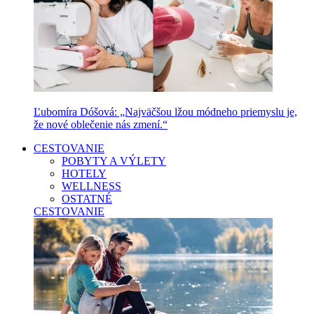
Ľubomíra Dóšová: „Najväčšou lžou módneho priemyslu je,
že nové oblečenie nás zmení.“
CESTOVANIE
POBYTY A VÝLETY
HOTELY
WELLNESS
OSTATNÉ
CESTOVANIE