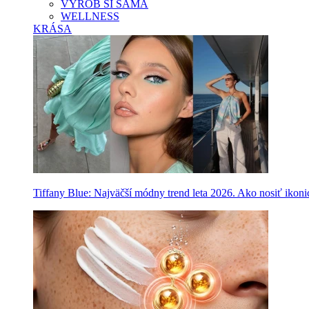
VYROB SI SAMA
WELLNESS
KRÁSA
Tiffany Blue: Najväčší módny trend leta 2026. Ako nosiť ikon