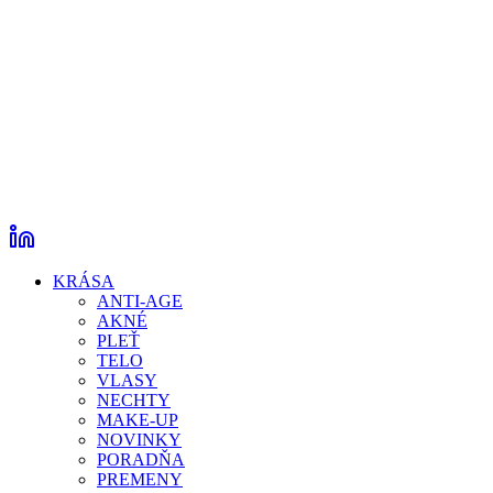
KRÁSA
ANTI-AGE
AKNÉ
PLEŤ
TELO
VLASY
NECHTY
MAKE-UP
NOVINKY
PORADŇA
PREMENY