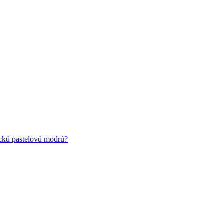
ickú pastelovú modrú?