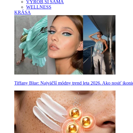
VYROB SI SAMA
WELLNESS
KRÁSA
Tiffany Blue: Najväčší módny trend leta 2026. Ako nosiť ikon