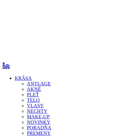
KRÁSA
ANTI-AGE
AKNÉ
PLEŤ
TELO
VLASY
NECHTY
MAKE-UP
NOVINKY
PORADŇA
PREMENY