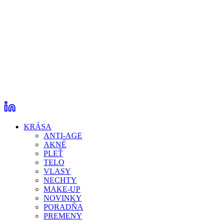
KRÁSA
ANTI-AGE
AKNÉ
PLEŤ
TELO
VLASY
NECHTY
MAKE-UP
NOVINKY
PORADŇA
PREMENY