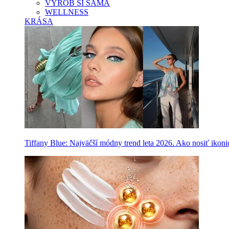
VYROB SI SAMA
WELLNESS
KRÁSA
Tiffany Blue: Najväčší módny trend leta 2026. Ako nosiť ikon