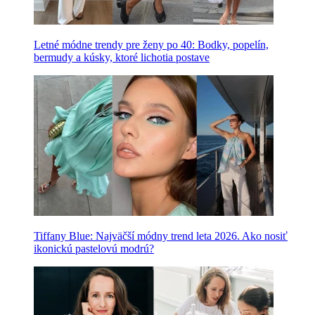
Letné módne trendy pre ženy po 40: Bodky, popelín,
bermudy a kúsky, ktoré lichotia postave
Tiffany Blue: Najväčší módny trend leta 2026. Ako nosiť
ikonickú pastelovú modrú?