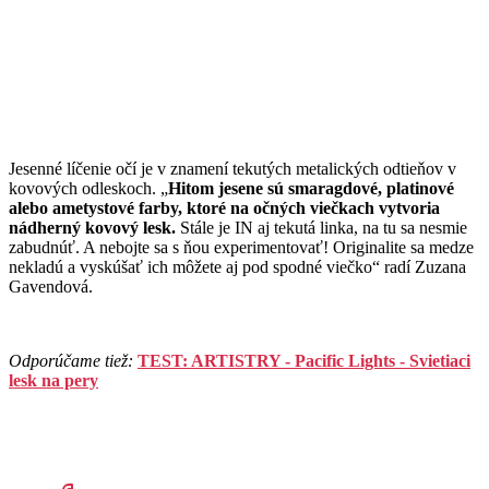
Jesenné líčenie očí je v znamení tekutých metalických odtieňov v
kovových odleskoch. „
Hitom jesene sú smaragdové, platinové
alebo ametystové farby, ktoré na očných viečkach vytvoria
nádherný kovový lesk.
Stále je IN aj tekutá linka, na tu sa nesmie
zabudnúť. A nebojte sa s ňou experimentovať! Originalite sa medze
nekladú a vyskúšať ich môžete aj pod spodné viečko“ radí Zuzana
Gavendová.
Odporúčame tiež:
TEST: ARTISTRY - Pacific Lights - Svietiaci
lesk na pery