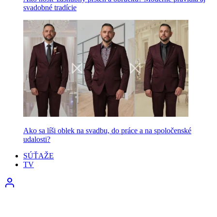
svadobné tradície
Ako sa líši oblek na svadbu, do práce a na spoločenské
udalosti?
SÚŤAŽE
TV