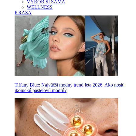
VYROB SI SAMA
WELLNESS
KRÁSA
Tiffany Blue: Najväčší módny trend leta 2026. Ako nosiť
ikonickú pastelovú modrú?