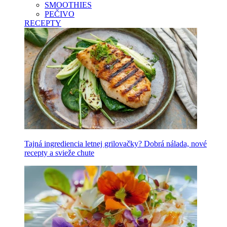
SMOOTHIES
PEČIVO
RECEPTY
Tajná ingrediencia letnej grilovačky? Dobrá nálada, nové
recepty a svieže chute