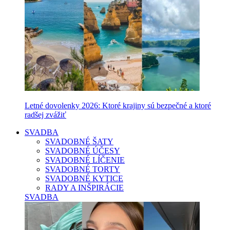
Letné dovolenky 2026: Ktoré krajiny sú bezpečné a ktoré
radšej zvážiť
SVADBA
SVADOBNÉ ŠATY
SVADOBNÉ ÚČESY
SVADOBNÉ LÍČENIE
SVADOBNÉ TORTY
SVADOBNÉ KYTICE
RADY A INŠPIRÁCIE
SVADBA