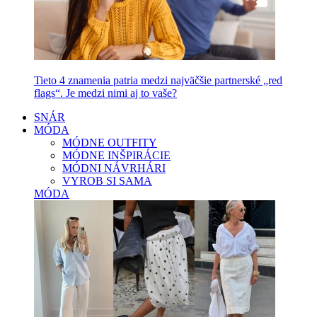
Tieto 4 znamenia patria medzi najväčšie partnerské „red
flags“. Je medzi nimi aj to vaše?
SNÁR
MÓDA
MÓDNE OUTFITY
MÓDNE INŠPIRÁCIE
MÓDNI NÁVRHÁRI
VYROB SI SAMA
MÓDA