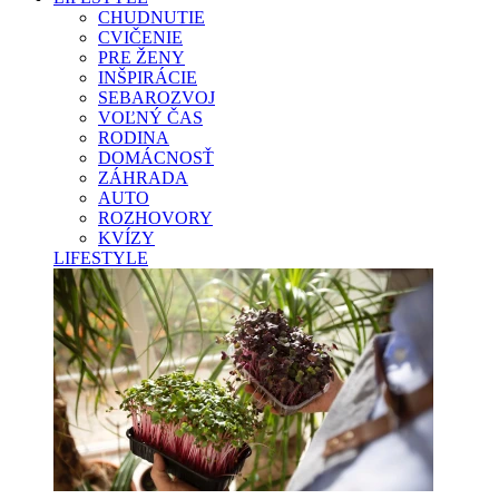
CHUDNUTIE
CVIČENIE
PRE ŽENY
INŠPIRÁCIE
SEBAROZVOJ
VOĽNÝ ČAS
RODINA
DOMÁCNOSŤ
ZÁHRADA
AUTO
ROZHOVORY
KVÍZY
LIFESTYLE