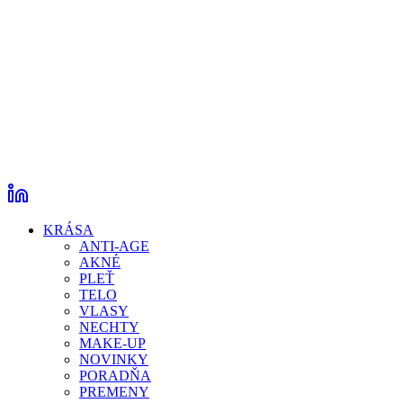
KRÁSA
ANTI-AGE
AKNÉ
PLEŤ
TELO
VLASY
NECHTY
MAKE-UP
NOVINKY
PORADŇA
PREMENY