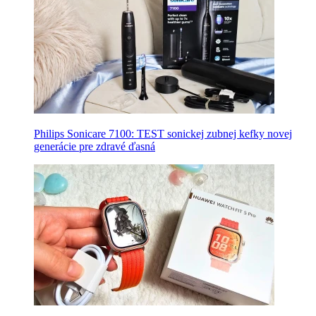
Philips Sonicare 7100: TEST sonickej zubnej kefky novej
generácie pre zdravé ďasná