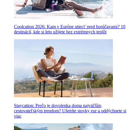
Coolcation 2026: Kam v Európe utiecť pred horúčavami? 10
destinácií, kde si leto užijete bez extrémnych teplôt
Staycation: Prečo je dovolenka doma najväčším
cestovateľským trendom? Ušetríte stovky eur a oddýchnete si
viac