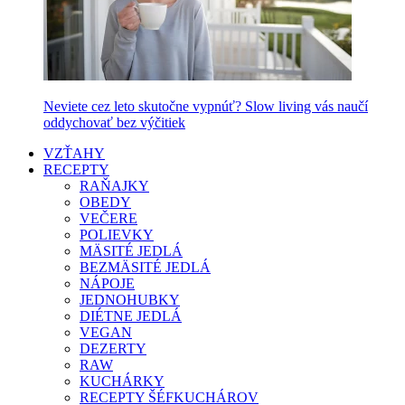
Neviete cez leto skutočne vypnúť? Slow living vás naučí
oddychovať bez výčitiek
VZŤAHY
RECEPTY
RAŇAJKY
OBEDY
VEČERE
POLIEVKY
MÄSITÉ JEDLÁ
BEZMÄSITÉ JEDLÁ
NÁPOJE
JEDNOHUBKY
DIÉTNE JEDLÁ
VEGAN
DEZERTY
RAW
KUCHÁRKY
RECEPTY ŠÉFKUCHÁROV