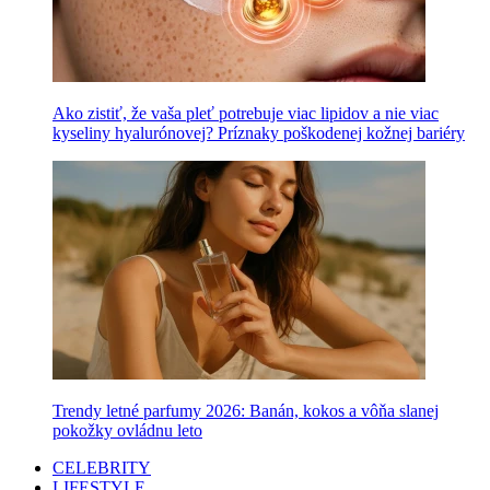
Ako zistiť, že vaša pleť potrebuje viac lipidov a nie viac
kyseliny hyalurónovej? Príznaky poškodenej kožnej bariéry
Trendy letné parfumy 2026: Banán, kokos a vôňa slanej
pokožky ovládnu leto
CELEBRITY
LIFESTYLE