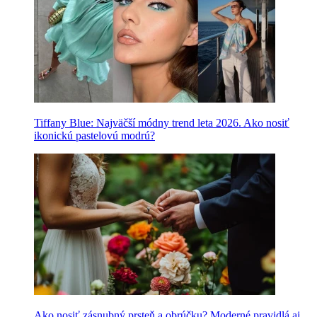
Tiffany Blue: Najväčší módny trend leta 2026. Ako nosiť
ikonickú pastelovú modrú?
Ako nosiť zásnubný prsteň a obrúčku? Moderné pravidlá aj