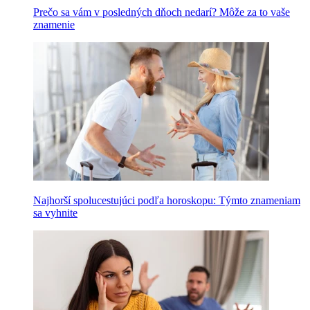
Prečo sa vám v posledných dňoch nedarí? Môže za to vaše
znamenie
Najhorší spolucestujúci podľa horoskopu: Týmto znameniam
sa vyhnite