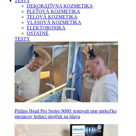
TESTY
DEKORATÍVNA KOZMETIKA
PLEŤOVÁ KOZMETIKA
TELOVÁ KOZMETIKA
VLASOVÁ KOZMETIKA
ELEKTORONIKA
OSTATNÉ
TESTY
Philips Head Pro Series 9000: testovali sme niekoľko
mesiacov holiaci strojček na hlavu