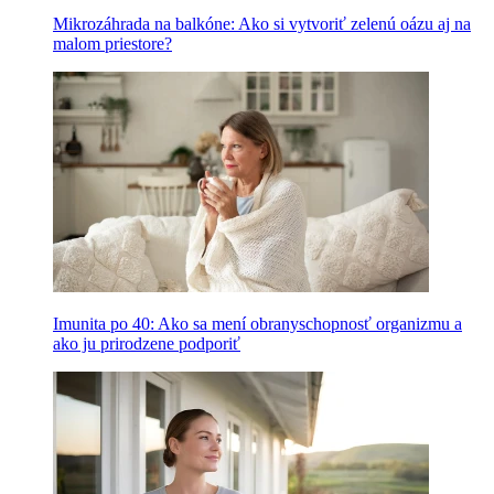
Mikrozáhrada na balkóne: Ako si vytvoriť zelenú oázu aj na
malom priestore?
Imunita po 40: Ako sa mení obranyschopnosť organizmu a
ako ju prirodzene podporiť