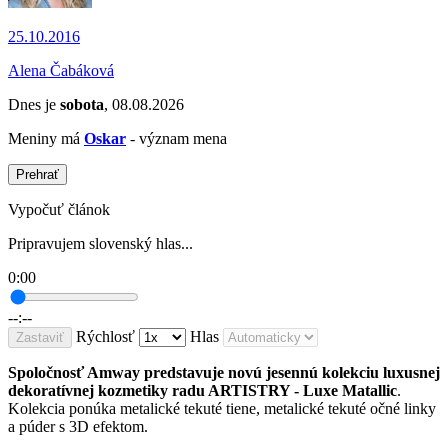
25.10.2016
Alena Čabáková
Dnes je
sobota
, 08.08.2026
Meniny má
Oskar
- význam mena
Prehrať
Vypočuť článok
Pripravujem slovenský hlas...
0:00
--:--
Rýchlosť
Hlas
Zastaviť
Spoločnosť Amway predstavuje novú jesennú kolekciu luxusnej
dekoratívnej kozmetiky radu ARTISTRY - Luxe Matallic
.
Kolekcia ponúka metalické tekuté tiene, metalické tekuté očné linky
a púder s 3D efektom.