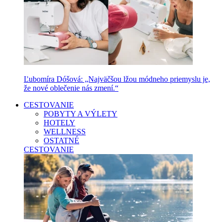
Ľubomíra Dóšová: „Najväčšou lžou módneho priemyslu je,
že nové oblečenie nás zmení.“
CESTOVANIE
POBYTY A VÝLETY
HOTELY
WELLNESS
OSTATNÉ
CESTOVANIE