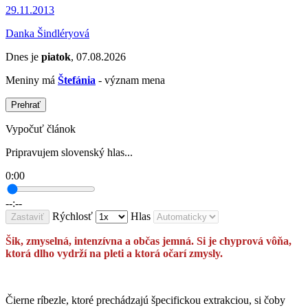
29.11.2013
Danka Šindléryová
Dnes je
piatok
, 07.08.2026
Meniny má
Štefánia
- význam mena
Prehrať
Vypočuť článok
Pripravujem slovenský hlas...
0:00
--:--
Rýchlosť
Hlas
Zastaviť
Šik, zmyselná, intenzívna a občas jemná. Si je chyprová vôňa,
ktorá dlho vydrží na pleti a ktorá očarí zmysly.
Čierne ríbezle, ktoré prechádzajú špecifickou extrakciou, si čoby