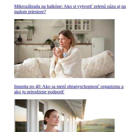
Mikrozáhrada na balkóne: Ako si vytvoriť zelenú oázu aj na
malom priestore?
Imunita po 40: Ako sa mení obranyschopnosť organizmu a
ako ju prirodzene podporiť