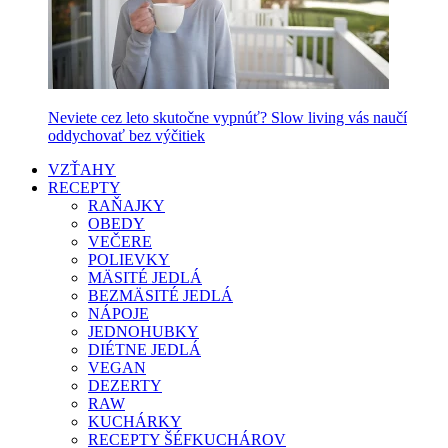
Neviete cez leto skutočne vypnúť? Slow living vás naučí
oddychovať bez výčitiek
VZŤAHY
RECEPTY
RAŇAJKY
OBEDY
VEČERE
POLIEVKY
MÄSITÉ JEDLÁ
BEZMÄSITÉ JEDLÁ
NÁPOJE
JEDNOHUBKY
DIÉTNE JEDLÁ
VEGAN
DEZERTY
RAW
KUCHÁRKY
RECEPTY ŠÉFKUCHÁROV