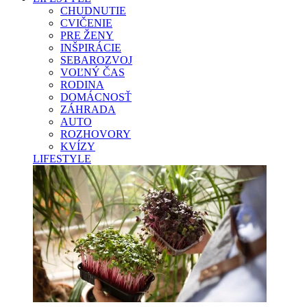
CHUDNUTIE
CVIČENIE
PRE ŽENY
INŠPIRÁCIE
SEBAROZVOJ
VOĽNÝ ČAS
RODINA
DOMÁCNOSŤ
ZÁHRADA
AUTO
ROZHOVORY
KVÍZY
LIFESTYLE