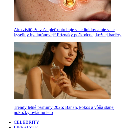
Ako zistiť, že vaša pleť potrebuje viac lipidov a nie viac
kyseliny hyalurónovej? Príznaky poškodenej kožnej bariéry
Trendy letné parfumy 2026: Banán, kokos a vôňa slanej
pokožky ovládnu leto
CELEBRITY
LIFESTYLE