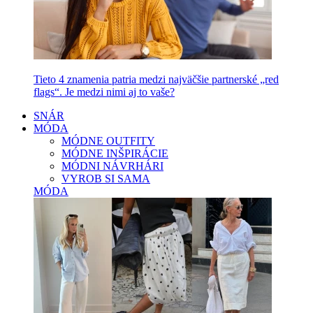
Tieto 4 znamenia patria medzi najväčšie partnerské „red
flags“. Je medzi nimi aj to vaše?
SNÁR
MÓDA
MÓDNE OUTFITY
MÓDNE INŠPIRÁCIE
MÓDNI NÁVRHÁRI
VYROB SI SAMA
MÓDA