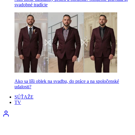
svadobné tradície
Ako sa líši oblek na svadbu, do práce a na spoločenské
udalosti?
SÚŤAŽE
TV