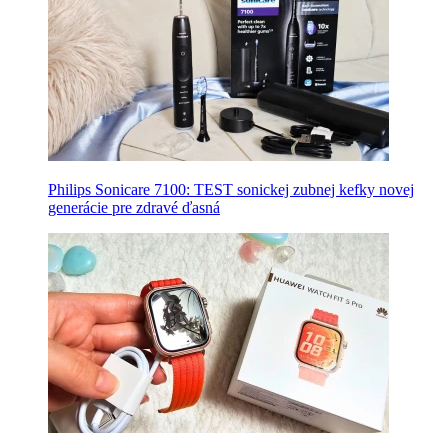
Philips Sonicare 7100: TEST sonickej zubnej kefky novej
generácie pre zdravé ďasná