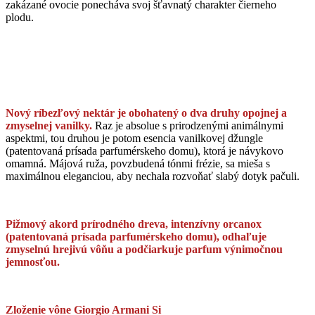
zakázané ovocie ponecháva svoj šťavnatý charakter čierneho
plodu.
Nový ríbezľový nektár je obohatený o dva druhy opojnej a
zmyselnej vanilky.
Raz je absolue s prirodzenými animálnymi
aspektmi, tou druhou je potom esencia vanilkovej džungle
(patentovaná prísada parfumérskeho domu), ktorá je návykovo
omamná. Májová ruža, povzbudená tónmi frézie, sa mieša s
maximálnou eleganciou, aby nechala rozvoňať slabý dotyk pačuli.
Pižmový akord prírodného dreva, intenzívny orcanox
(patentovaná prísada parfumérskeho domu), odhaľuje
zmyselnú hrejivú vôňu a podčiarkuje parfum výnimočnou
jemnosťou.
Zloženie vône Giorgio Armani Si