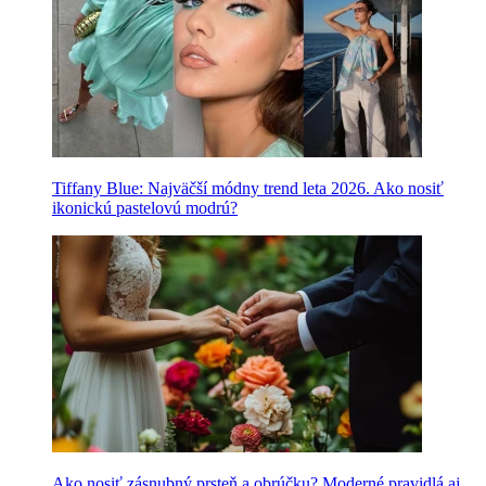
Tiffany Blue: Najväčší módny trend leta 2026. Ako nosiť
ikonickú pastelovú modrú?
Ako nosiť zásnubný prsteň a obrúčku? Moderné pravidlá aj