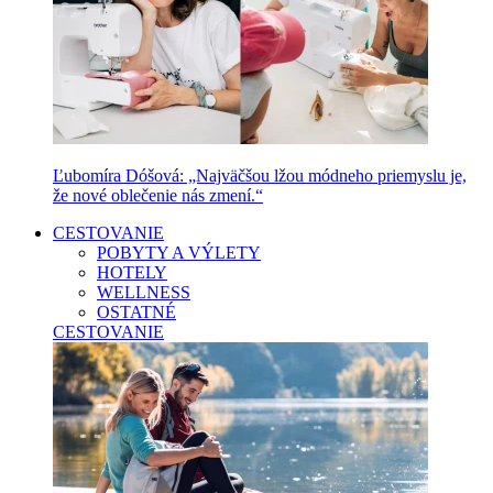
Ľubomíra Dóšová: „Najväčšou lžou módneho priemyslu je,
že nové oblečenie nás zmení.“
CESTOVANIE
POBYTY A VÝLETY
HOTELY
WELLNESS
OSTATNÉ
CESTOVANIE