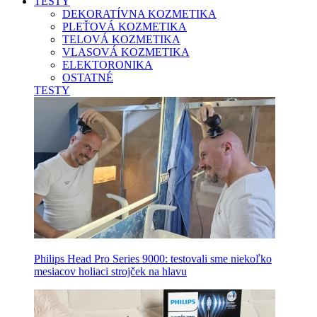
TESTY
DEKORATÍVNA KOZMETIKA
PLEŤOVÁ KOZMETIKA
TELOVÁ KOZMETIKA
VLASOVÁ KOZMETIKA
ELEKTORONIKA
OSTATNÉ
TESTY
Philips Head Pro Series 9000: testovali sme niekoľko
mesiacov holiaci strojček na hlavu