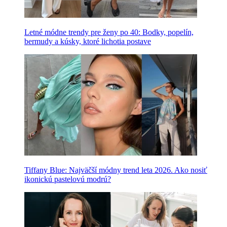
Letné módne trendy pre ženy po 40: Bodky, popelín,
bermudy a kúsky, ktoré lichotia postave
Tiffany Blue: Najväčší módny trend leta 2026. Ako nosiť
ikonickú pastelovú modrú?