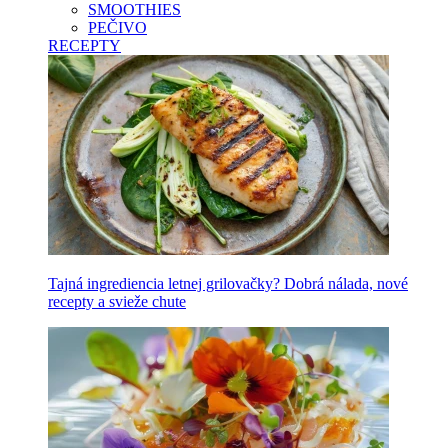
SMOOTHIES
PEČIVO
RECEPTY
Tajná ingrediencia letnej grilovačky? Dobrá nálada, nové
recepty a svieže chute