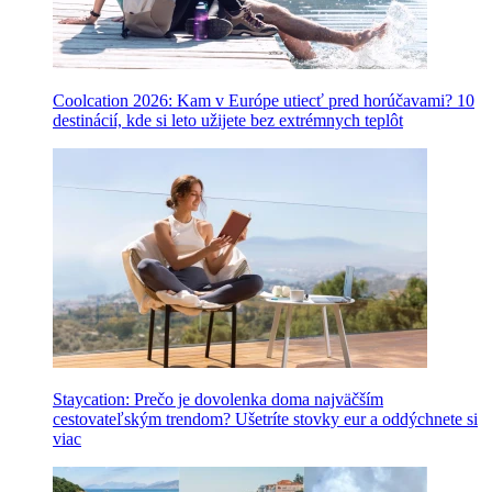
Coolcation 2026: Kam v Európe utiecť pred horúčavami? 10
destinácií, kde si leto užijete bez extrémnych teplôt
Staycation: Prečo je dovolenka doma najväčším
cestovateľským trendom? Ušetríte stovky eur a oddýchnete si
viac