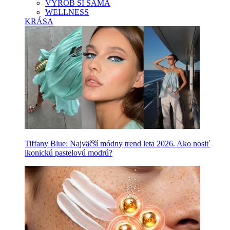
VYROB SI SAMA
WELLNESS
KRÁSA
Tiffany Blue: Najväčší módny trend leta 2026. Ako nosiť
ikonickú pastelovú modrú?