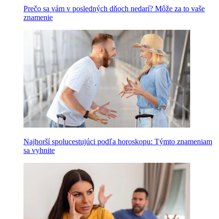
Prečo sa vám v posledných dňoch nedarí? Môže za to vaše
znamenie
Najhorší spolucestujúci podľa horoskopu: Týmto znameniam
sa vyhnite