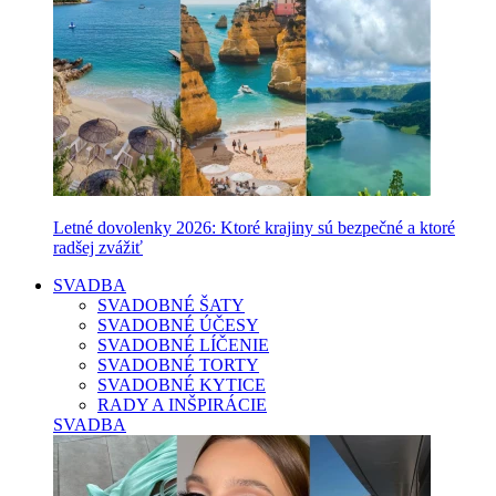
Letné dovolenky 2026: Ktoré krajiny sú bezpečné a ktoré
radšej zvážiť
SVADBA
SVADOBNÉ ŠATY
SVADOBNÉ ÚČESY
SVADOBNÉ LÍČENIE
SVADOBNÉ TORTY
SVADOBNÉ KYTICE
RADY A INŠPIRÁCIE
SVADBA