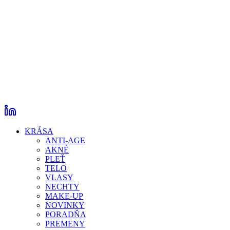
KRÁSA
ANTI-AGE
AKNÉ
PLEŤ
TELO
VLASY
NECHTY
MAKE-UP
NOVINKY
PORADŇA
PREMENY