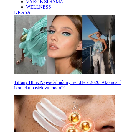
VYROB SI SAMA
WELLNESS
KRÁSA
Tiffany Blue: Najväčší módny trend leta 2026. Ako nosiť
ikonickú pastelovú modrú?