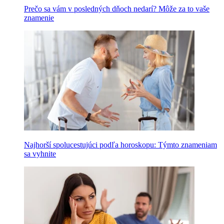
Prečo sa vám v posledných dňoch nedarí? Môže za to vaše
znamenie
Najhorší spolucestujúci podľa horoskopu: Týmto znameniam
sa vyhnite