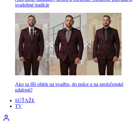
svadobné tradície
Ako sa líši oblek na svadbu, do práce a na spoločenské
udalosti?
SÚŤAŽE
TV