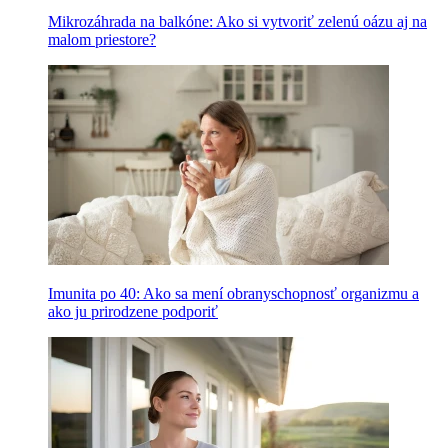
Mikrozáhrada na balkóne: Ako si vytvoriť zelenú oázu aj na
malom priestore?
Imunita po 40: Ako sa mení obranyschopnosť organizmu a
ako ju prirodzene podporiť