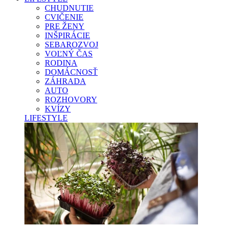
CHUDNUTIE
CVIČENIE
PRE ŽENY
INŠPIRÁCIE
SEBAROZVOJ
VOĽNÝ ČAS
RODINA
DOMÁCNOSŤ
ZÁHRADA
AUTO
ROZHOVORY
KVÍZY
LIFESTYLE