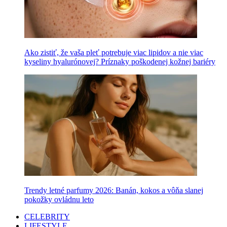
Ako zistiť, že vaša pleť potrebuje viac lipidov a nie viac
kyseliny hyalurónovej? Príznaky poškodenej kožnej bariéry
Trendy letné parfumy 2026: Banán, kokos a vôňa slanej
pokožky ovládnu leto
CELEBRITY
LIFESTYLE