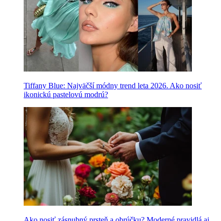
Tiffany Blue: Najväčší módny trend leta 2026. Ako nosiť
ikonickú pastelovú modrú?
Ako nosiť zásnubný prsteň a obrúčku? Moderné pravidlá aj