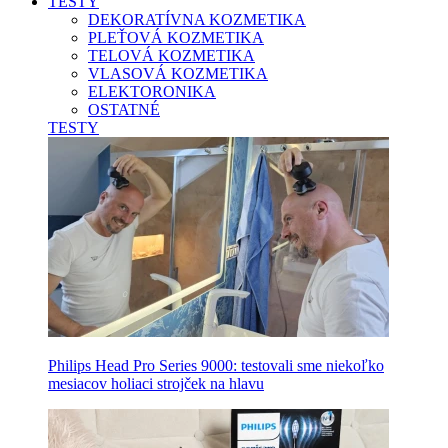
TESTY
DEKORATÍVNA KOZMETIKA
PLEŤOVÁ KOZMETIKA
TELOVÁ KOZMETIKA
VLASOVÁ KOZMETIKA
ELEKTORONIKA
OSTATNÉ
TESTY
Philips Head Pro Series 9000: testovali sme niekoľko
mesiacov holiaci strojček na hlavu