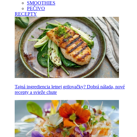
SMOOTHIES
PEČIVO
RECEPTY
Tajná ingrediencia letnej grilovačky? Dobrá nálada, nové
recepty a svieže chute