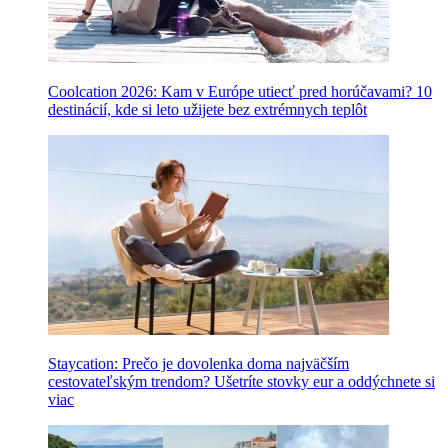
Coolcation 2026: Kam v Európe utiecť pred horúčavami? 10
destinácií, kde si leto užijete bez extrémnych teplôt
Staycation: Prečo je dovolenka doma najväčším
cestovateľským trendom? Ušetríte stovky eur a oddýchnete si
viac