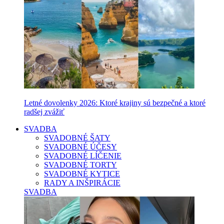
Letné dovolenky 2026: Ktoré krajiny sú bezpečné a ktoré
radšej zvážiť
SVADBA
SVADOBNÉ ŠATY
SVADOBNÉ ÚČESY
SVADOBNÉ LÍČENIE
SVADOBNÉ TORTY
SVADOBNÉ KYTICE
RADY A INŠPIRÁCIE
SVADBA