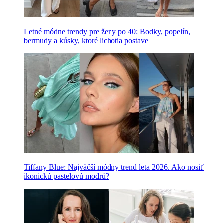
Letné módne trendy pre ženy po 40: Bodky, popelín,
bermudy a kúsky, ktoré lichotia postave
Tiffany Blue: Najväčší módny trend leta 2026. Ako nosiť
ikonickú pastelovú modrú?