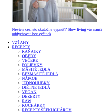
Neviete cez leto skutočne vypnúť? Slow living vás naučí
oddychovať bez výčitiek
VZŤAHY
RECEPTY
RAŇAJKY
OBEDY
VEČERE
POLIEVKY
MÄSITÉ JEDLÁ
BEZMÄSITÉ JEDLÁ
NÁPOJE
JEDNOHUBKY
DIÉTNE JEDLÁ
VEGAN
DEZERTY
RAW
KUCHÁRKY
RECEPTY ŠÉFKUCHÁROV