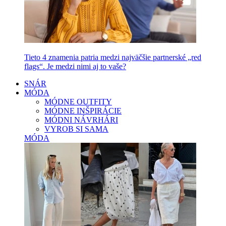
Tieto 4 znamenia patria medzi najväčšie partnerské „red
flags“. Je medzi nimi aj to vaše?
SNÁR
MÓDA
MÓDNE OUTFITY
MÓDNE INŠPIRÁCIE
MÓDNI NÁVRHÁRI
VYROB SI SAMA
MÓDA