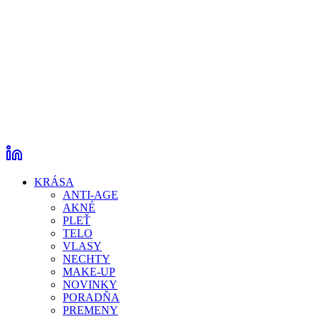
KRÁSA
ANTI-AGE
AKNÉ
PLEŤ
TELO
VLASY
NECHTY
MAKE-UP
NOVINKY
PORADŇA
PREMENY