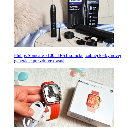
Philips Sonicare 7100: TEST sonickej zubnej kefky novej
generácie pre zdravé ďasná