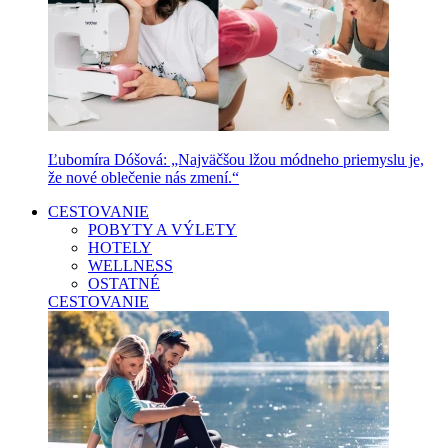
Ľubomíra Dóšová: „Najväčšou lžou módneho priemyslu je,
že nové oblečenie nás zmení.“
CESTOVANIE
POBYTY A VÝLETY
HOTELY
WELLNESS
OSTATNÉ
CESTOVANIE