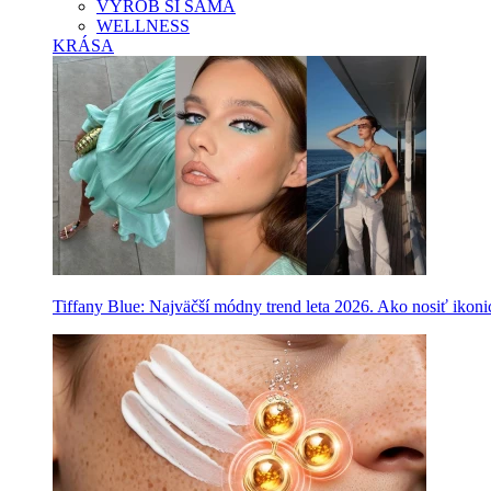
VYROB SI SAMA
WELLNESS
KRÁSA
Tiffany Blue: Najväčší módny trend leta 2026. Ako nosiť ikon