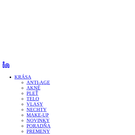
KRÁSA
ANTI-AGE
AKNÉ
PLEŤ
TELO
VLASY
NECHTY
MAKE-UP
NOVINKY
PORADŇA
PREMENY