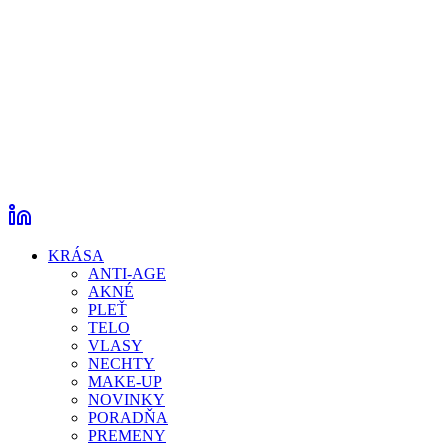
KRÁSA
ANTI-AGE
AKNÉ
PLEŤ
TELO
VLASY
NECHTY
MAKE-UP
NOVINKY
PORADŇA
PREMENY