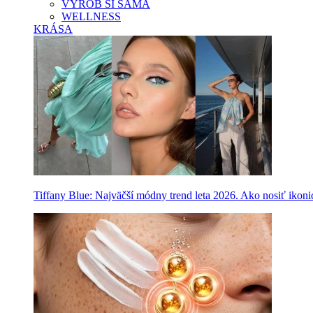
VYROB SI SAMA
WELLNESS
KRÁSA
Tiffany Blue: Najväčší módny trend leta 2026. Ako nosiť ikon