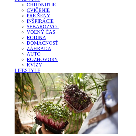
CHUDNUTIE
CVIČENIE
PRE ŽENY
INŠPIRÁCIE
SEBAROZVOJ
VOĽNÝ ČAS
RODINA
DOMÁCNOSŤ
ZÁHRADA
AUTO
ROZHOVORY
KVÍZY
LIFESTYLE