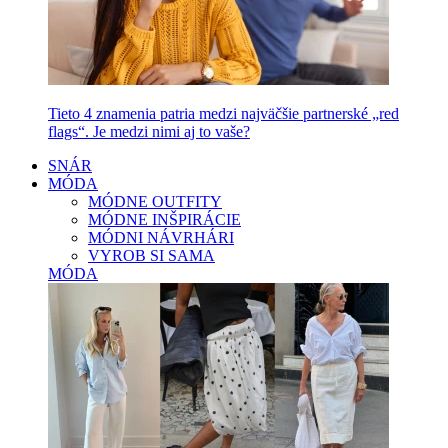
Tieto 4 znamenia patria medzi najväčšie partnerské „red
flags“. Je medzi nimi aj to vaše?
SNÁR
MÓDA
MÓDNE OUTFITY
MÓDNE INŠPIRÁCIE
MÓDNI NÁVRHÁRI
VYROB SI SAMA
MÓDA