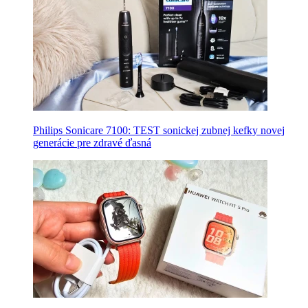
Philips Sonicare 7100: TEST sonickej zubnej kefky novej
generácie pre zdravé ďasná