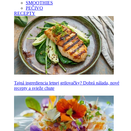
SMOOTHIES
PEČIVO
RECEPTY
Tajná ingrediencia letnej grilovačky? Dobrá nálada, nové
recepty a svieže chute