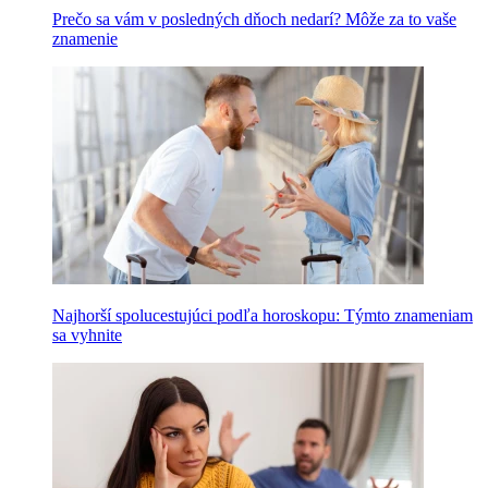
Prečo sa vám v posledných dňoch nedarí? Môže za to vaše
znamenie
Najhorší spolucestujúci podľa horoskopu: Týmto znameniam
sa vyhnite