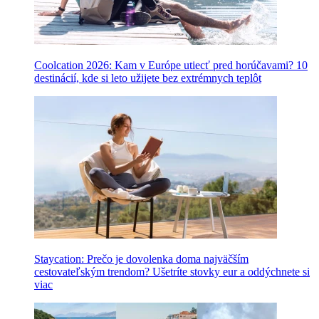
Coolcation 2026: Kam v Európe utiecť pred horúčavami? 10
destinácií, kde si leto užijete bez extrémnych teplôt
Staycation: Prečo je dovolenka doma najväčším
cestovateľským trendom? Ušetríte stovky eur a oddýchnete si
viac