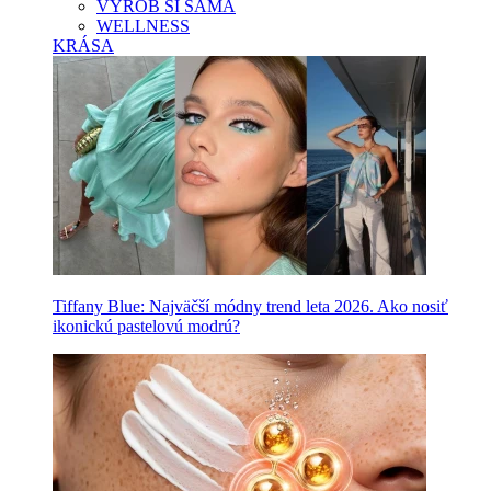
VYROB SI SAMA
WELLNESS
KRÁSA
Tiffany Blue: Najväčší módny trend leta 2026. Ako nosiť
ikonickú pastelovú modrú?