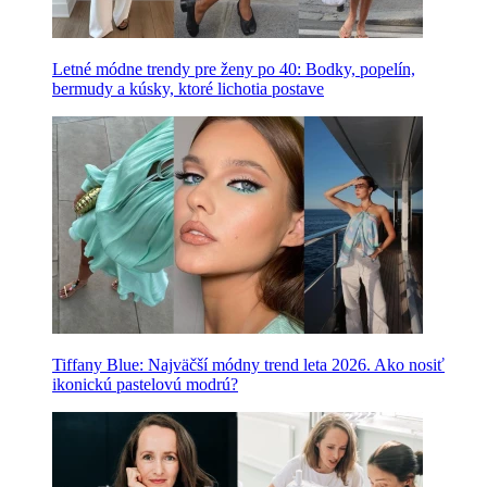
Letné módne trendy pre ženy po 40: Bodky, popelín,
bermudy a kúsky, ktoré lichotia postave
Tiffany Blue: Najväčší módny trend leta 2026. Ako nosiť
ikonickú pastelovú modrú?