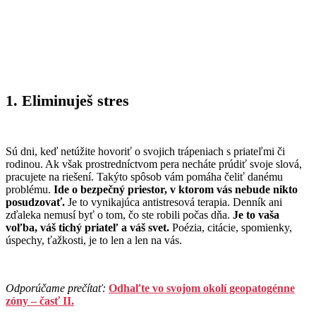
1. Eliminuješ stres
Sú dni, keď netúžite hovoriť o svojich trápeniach s priateľmi či
rodinou. Ak však prostredníctvom pera necháte prúdiť svoje slová,
pracujete na riešení. Takýto spôsob vám pomáha čeliť danému
problému.
Ide o bezpečný priestor, v ktorom vás nebude nikto
posudzovať.
Je to vynikajúca antistresová terapia. Denník ani
zďaleka nemusí byť o tom, čo ste robili počas dňa.
Je to vaša
voľba, váš tichý priateľ a váš svet.
Poézia, citácie, spomienky,
úspechy, ťažkosti, je to len a len na vás.
Odporúčame prečítať:
Odhaľte vo svojom okolí geopatogénne
zóny – časť II.