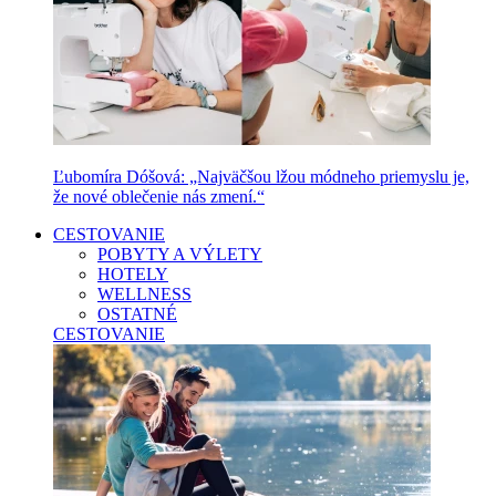
Ľubomíra Dóšová: „Najväčšou lžou módneho priemyslu je,
že nové oblečenie nás zmení.“
CESTOVANIE
POBYTY A VÝLETY
HOTELY
WELLNESS
OSTATNÉ
CESTOVANIE