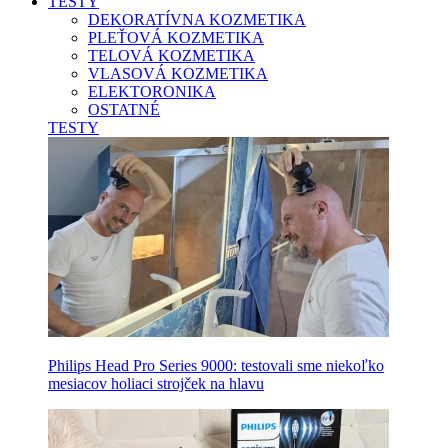
TESTY
DEKORATÍVNA KOZMETIKA
PLEŤOVÁ KOZMETIKA
TELOVÁ KOZMETIKA
VLASOVÁ KOZMETIKA
ELEKTORONIKA
OSTATNÉ
TESTY
Philips Head Pro Series 9000: testovali sme niekoľko
mesiacov holiaci strojček na hlavu