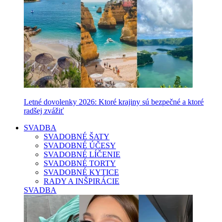
Letné dovolenky 2026: Ktoré krajiny sú bezpečné a ktoré
radšej zvážiť
SVADBA
SVADOBNÉ ŠATY
SVADOBNÉ ÚČESY
SVADOBNÉ LÍČENIE
SVADOBNÉ TORTY
SVADOBNÉ KYTICE
RADY A INŠPIRÁCIE
SVADBA