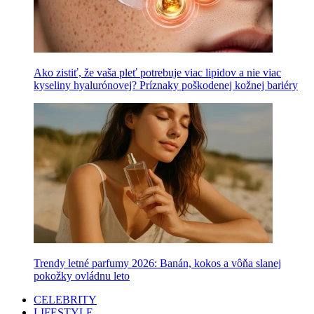
Ako zistiť, že vaša pleť potrebuje viac lipidov a nie viac
kyseliny hyalurónovej? Príznaky poškodenej kožnej bariéry
Trendy letné parfumy 2026: Banán, kokos a vôňa slanej
pokožky ovládnu leto
CELEBRITY
LIFESTYLE