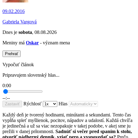
09.02.2016
Gabriela Vargová
Dnes je
sobota
, 08.08.2026
Meniny má
Oskar
- význam mena
Prehrať
Vypočuť článok
Pripravujem slovenský hlas...
0:00
--:--
Rýchlosť
Hlas
Zastaviť
Každý deň je tvorený hodinami, minútami a sekundami. Tento čas
vypĺňa spleť myšlienok, pocitov, nápadov a udalostí. Každá chvíľa
je jedinečná a už sa viac nezopakuje v takej podobe, v akej sme ju
prežili v danej prítomnosti.
Sadnúť si večer pred spaním k stolu,
otvoriť nádherný denník, vziať pero a vyspovedať sa?
Prečo