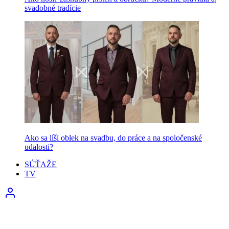
svadobné tradície
Ako sa líši oblek na svadbu, do práce a na spoločenské
udalosti?
SÚŤAŽE
TV