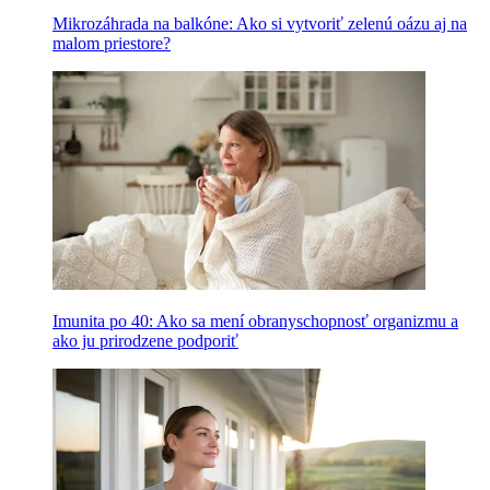
Mikrozáhrada na balkóne: Ako si vytvoriť zelenú oázu aj na
malom priestore?
Imunita po 40: Ako sa mení obranyschopnosť organizmu a
ako ju prirodzene podporiť