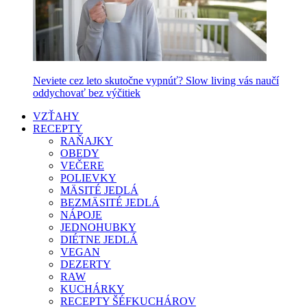
Neviete cez leto skutočne vypnúť? Slow living vás naučí
oddychovať bez výčitiek
VZŤAHY
RECEPTY
RAŇAJKY
OBEDY
VEČERE
POLIEVKY
MÄSITÉ JEDLÁ
BEZMÄSITÉ JEDLÁ
NÁPOJE
JEDNOHUBKY
DIÉTNE JEDLÁ
VEGAN
DEZERTY
RAW
KUCHÁRKY
RECEPTY ŠÉFKUCHÁROV