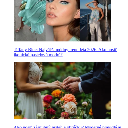
Tiffany Blue: Najväčší módny trend leta 2026. Ako nosiť
ikonickú pastelovú modrú?
Ako nosiť zásnubný prsteň a obrúčku? Moderné pravidlá aj