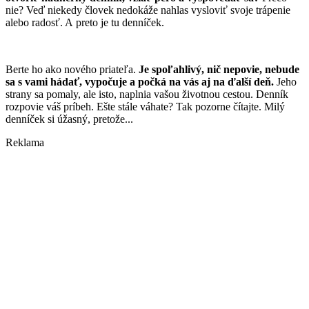
nie? Veď niekedy človek nedokáže nahlas vysloviť svoje trápenie
alebo radosť. A preto je tu denníček.
Berte ho ako nového priateľa.
Je spoľahlivý, nič nepovie, nebude
sa s vami hádať, vypočuje a počká na vás aj na ďalší deň.
Jeho
strany sa pomaly, ale isto, naplnia vašou životnou cestou. Denník
rozpovie váš príbeh. Ešte stále váhate? Tak pozorne čítajte. Milý
denníček si úžasný, pretože...
Reklama