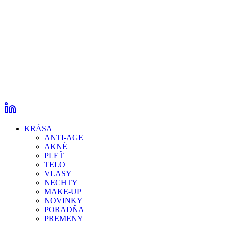
KRÁSA
ANTI-AGE
AKNÉ
PLEŤ
TELO
VLASY
NECHTY
MAKE-UP
NOVINKY
PORADŇA
PREMENY