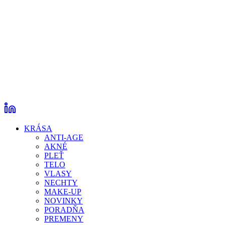
KRÁSA
ANTI-AGE
AKNÉ
PLEŤ
TELO
VLASY
NECHTY
MAKE-UP
NOVINKY
PORADŇA
PREMENY