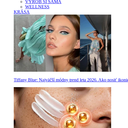
VYROB SI SAMA
WELLNESS
KRÁSA
Tiffany Blue: Najväčší módny trend leta 2026. Ako nosiť ikon