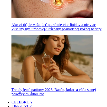
Ako zistiť, že vaša pleť potrebuje viac lipidov a nie viac
kyseliny hyalurónovej? Príznaky poškodenej kožnej bariéry
Trendy letné parfumy 2026: Banán, kokos a vôňa slanej
pokožky ovládnu leto
CELEBRITY
LIFESTYLE