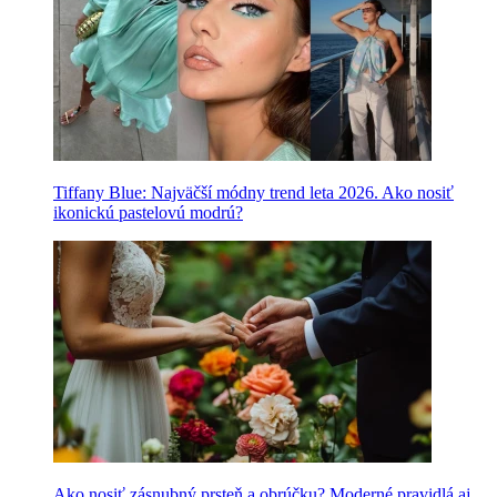
Tiffany Blue: Najväčší módny trend leta 2026. Ako nosiť
ikonickú pastelovú modrú?
Ako nosiť zásnubný prsteň a obrúčku? Moderné pravidlá aj