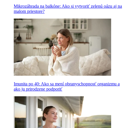
Mikrozáhrada na balkóne: Ako si vytvoriť zelenú oázu aj na
malom priestore?
Imunita po 40: Ako sa mení obranyschopnosť organizmu a
ako ju prirodzene podporiť