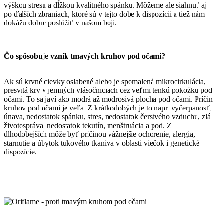
výškou stresu a dĺžkou kvalitného spánku. Môžeme ale siahnuť aj
po ďalších zbraniach, ktoré sú v tejto dobe k dispozícii a tiež nám
dokážu dobre poslúžiť v našom boji.
Čo spôsobuje vznik tmavých kruhov pod očami?
Ak sú krvné cievky oslabené alebo je spomalená mikrocirkulácia,
presvitá krv v jemných vlásočniciach cez veľmi tenkú pokožku pod
očami. To sa javí ako modrá až modrosivá plocha pod očami. Príčin
kruhov pod očami je veľa. Z krátkodobých je to napr. vyčerpanosť,
únava, nedostatok spánku, stres, nedostatok čerstvého vzduchu, zlá
životospráva, nedostatok tekutín, menštruácia a pod. Z
dlhodobejších môže byť príčinou vážnejšie ochorenie, alergia,
starnutie a úbytok tukového tkaniva v oblasti viečok i genetické
dispozície.