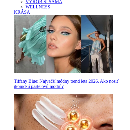
VYROB SI SAMA
WELLNESS
KRÁSA
Tiffany Blue: Najväčší módny trend leta 2026. Ako nosiť
ikonickú pastelovú modrú?