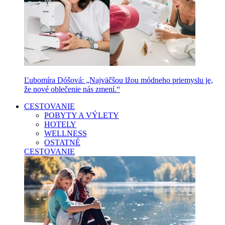
Ľubomíra Dóšová: „Najväčšou lžou módneho priemyslu je,
že nové oblečenie nás zmení.“
CESTOVANIE
POBYTY A VÝLETY
HOTELY
WELLNESS
OSTATNÉ
CESTOVANIE