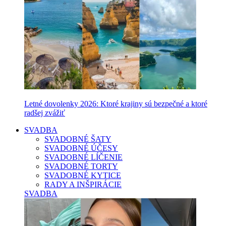
Letné dovolenky 2026: Ktoré krajiny sú bezpečné a ktoré
radšej zvážiť
SVADBA
SVADOBNÉ ŠATY
SVADOBNÉ ÚČESY
SVADOBNÉ LÍČENIE
SVADOBNÉ TORTY
SVADOBNÉ KYTICE
RADY A INŠPIRÁCIE
SVADBA