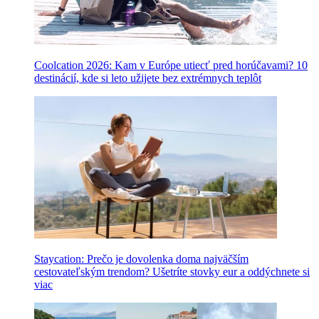
Coolcation 2026: Kam v Európe utiecť pred horúčavami? 10
destinácií, kde si leto užijete bez extrémnych teplôt
Staycation: Prečo je dovolenka doma najväčším
cestovateľským trendom? Ušetríte stovky eur a oddýchnete si
viac