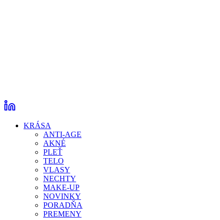
KRÁSA
ANTI-AGE
AKNÉ
PLEŤ
TELO
VLASY
NECHTY
MAKE-UP
NOVINKY
PORADŇA
PREMENY