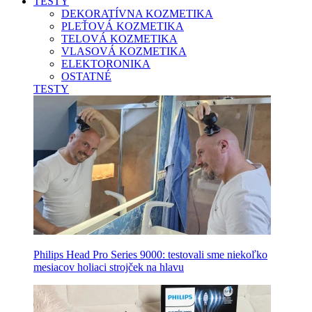
TESTY
DEKORATÍVNA KOZMETIKA
PLEŤOVÁ KOZMETIKA
TELOVÁ KOZMETIKA
VLASOVÁ KOZMETIKA
ELEKTORONIKA
OSTATNÉ
TESTY
Philips Head Pro Series 9000: testovali sme niekoľko
mesiacov holiaci strojček na hlavu