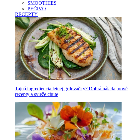
SMOOTHIES
PEČIVO
RECEPTY
Tajná ingrediencia letnej grilovačky? Dobrá nálada, nové
recepty a svieže chute