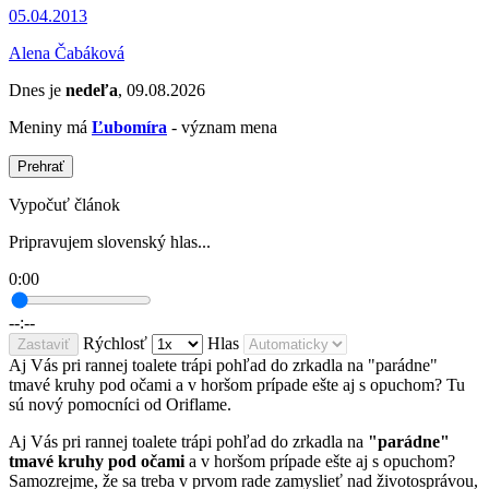
05.04.2013
Alena Čabáková
Dnes je
nedeľa
, 09.08.2026
Meniny má
Ľubomíra
- význam mena
Prehrať
Vypočuť článok
Pripravujem slovenský hlas...
0:00
--:--
Rýchlosť
Hlas
Zastaviť
Aj Vás pri rannej toalete trápi pohľad do zrkadla na "parádne"
tmavé kruhy pod očami a v horšom prípade ešte aj s opuchom? Tu
sú nový pomocníci od Oriflame.
Aj Vás pri rannej toalete trápi pohľad do zrkadla na
"parádne"
tmavé kruhy pod očami
a v horšom prípade ešte aj s opuchom?
Samozrejme, že sa treba v prvom rade zamyslieť nad životosprávou,