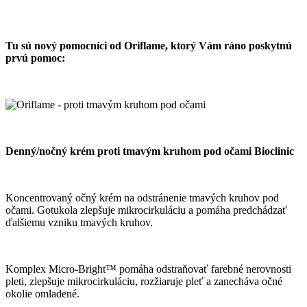
Tu sú nový pomocníci od Oriflame, ktorý Vám ráno poskytnú
prvú pomoc:
Denný/nočný krém proti tmavým kruhom pod očami Bioclinic
Koncentrovaný očný krém na odstránenie tmavých kruhov pod
očami. Gotukola zlepšuje mikrocirkuláciu a pomáha predchádzať
ďalšiemu vzniku tmavých kruhov.
Komplex Micro-Bright™ pomáha odstraňovať farebné nerovnosti
pleti, zlepšuje mikrocirkuláciu, rozžiaruje pleť a zanecháva očné
okolie omladené.