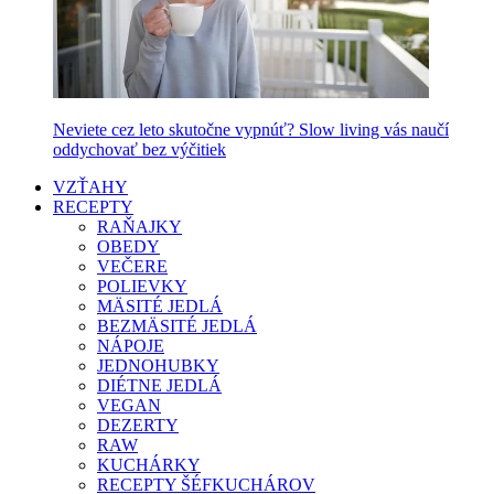
Neviete cez leto skutočne vypnúť? Slow living vás naučí
oddychovať bez výčitiek
VZŤAHY
RECEPTY
RAŇAJKY
OBEDY
VEČERE
POLIEVKY
MÄSITÉ JEDLÁ
BEZMÄSITÉ JEDLÁ
NÁPOJE
JEDNOHUBKY
DIÉTNE JEDLÁ
VEGAN
DEZERTY
RAW
KUCHÁRKY
RECEPTY ŠÉFKUCHÁROV