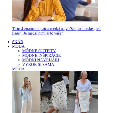
Tieto 4 znamenia patria medzi najväčšie partnerské „red
flags“. Je medzi nimi aj to vaše?
SNÁR
MÓDA
MÓDNE OUTFITY
MÓDNE INŠPIRÁCIE
MÓDNI NÁVRHÁRI
VYROB SI SAMA
MÓDA