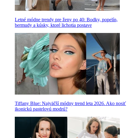
Letné módne trendy pre ženy po 40: Bodky, popelín,
bermudy a kúsky, ktoré lichotia postave
Tiffany Blue: Najväčší módny trend leta 2026. Ako nosiť
ikonickú pastelovú modrú?