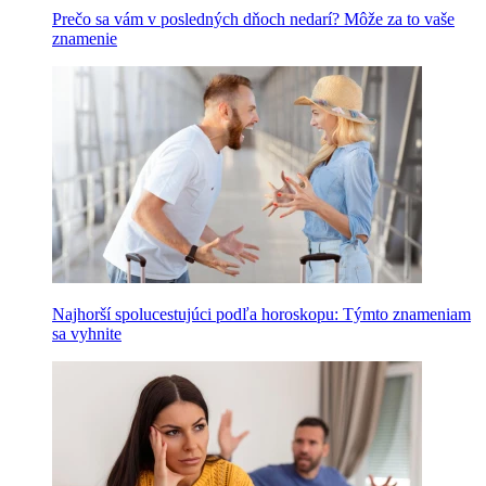
Prečo sa vám v posledných dňoch nedarí? Môže za to vaše
znamenie
Najhorší spolucestujúci podľa horoskopu: Týmto znameniam
sa vyhnite