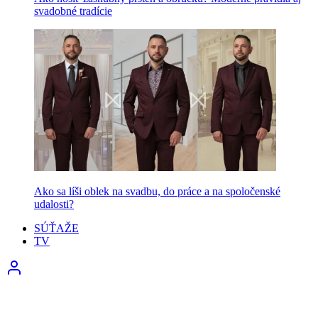
svadobné tradície
Ako sa líši oblek na svadbu, do práce a na spoločenské
udalosti?
SÚŤAŽE
TV