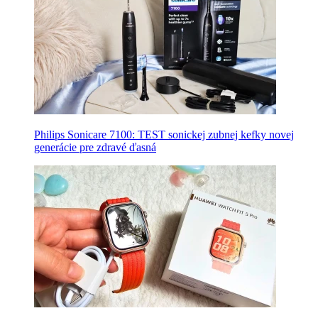
Philips Sonicare 7100: TEST sonickej zubnej kefky novej
generácie pre zdravé ďasná