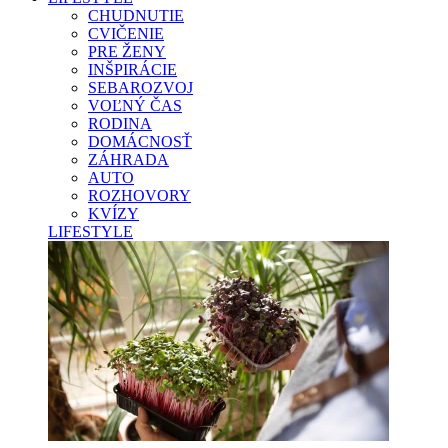
CHUDNUTIE
CVIČENIE
PRE ŽENY
INŠPIRÁCIE
SEBAROZVOJ
VOĽNÝ ČAS
RODINA
DOMÁCNOSŤ
ZÁHRADA
AUTO
ROZHOVORY
KVÍZY
LIFESTYLE