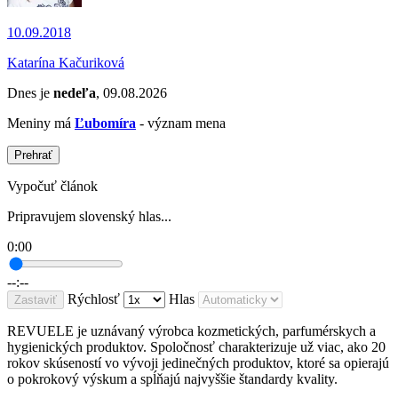
10.09.2018
Katarína Kačuriková
Dnes je
nedeľa
, 09.08.2026
Meniny má
Ľubomíra
- význam mena
Prehrať
Vypočuť článok
Pripravujem slovenský hlas...
0:00
--:--
Rýchlosť
Hlas
Zastaviť
REVUELE je uznávaný výrobca kozmetických, parfumérskych a
hygienických produktov. Spoločnosť charakterizuje už viac, ako 20
rokov skúseností vo vývoji jedinečných produktov, ktoré sa opierajú
o pokrokový výskum a spĺňajú najvyššie štandardy kvality.