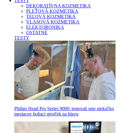
TESTY
DEKORATÍVNA KOZMETIKA
PLEŤOVÁ KOZMETIKA
TELOVÁ KOZMETIKA
VLASOVÁ KOZMETIKA
ELEKTORONIKA
OSTATNÉ
TESTY
Philips Head Pro Series 9000: testovali sme niekoľko
mesiacov holiaci strojček na hlavu