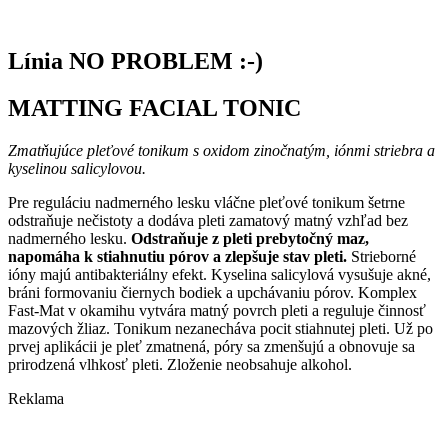
Línia NO PROBLEM :-)
MATTING FACIAL TONIC
Zmatňujúce pleťové tonikum s oxidom zinočnatým, iónmi striebra a
kyselinou salicylovou.
Pre reguláciu nadmerného lesku vláčne pleťové tonikum šetrne
odstraňuje nečistoty a dodáva pleti zamatový matný vzhľad bez
nadmerného lesku.
Odstraňuje z pleti prebytočný maz,
napomáha k stiahnutiu pórov a zlepšuje stav pleti.
Strieborné
ióny majú antibakteriálny efekt. Kyselina salicylová vysušuje akné,
bráni formovaniu čiernych bodiek a upchávaniu pórov. Komplex
Fast-Mat v okamihu vytvára matný povrch pleti a reguluje činnosť
mazových žliaz. Tonikum nezanecháva pocit stiahnutej pleti. Už po
prvej aplikácii je pleť zmatnená, póry sa zmenšujú a obnovuje sa
prirodzená vlhkosť pleti. Zloženie neobsahuje alkohol.
Reklama