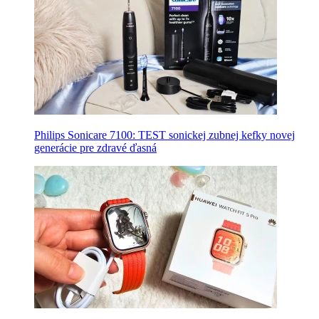
Philips Sonicare 7100: TEST sonickej zubnej kefky novej
generácie pre zdravé ďasná