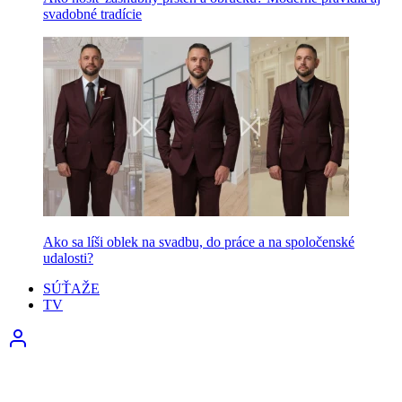
svadobné tradície
Ako sa líši oblek na svadbu, do práce a na spoločenské
udalosti?
SÚŤAŽE
TV