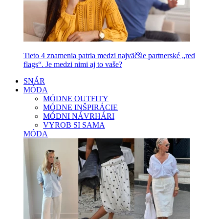
Tieto 4 znamenia patria medzi najväčšie partnerské „red
flags“. Je medzi nimi aj to vaše?
SNÁR
MÓDA
MÓDNE OUTFITY
MÓDNE INŠPIRÁCIE
MÓDNI NÁVRHÁRI
VYROB SI SAMA
MÓDA