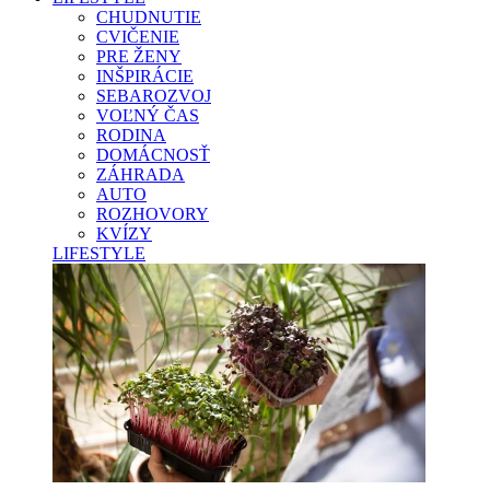
CHUDNUTIE
CVIČENIE
PRE ŽENY
INŠPIRÁCIE
SEBAROZVOJ
VOĽNÝ ČAS
RODINA
DOMÁCNOSŤ
ZÁHRADA
AUTO
ROZHOVORY
KVÍZY
LIFESTYLE