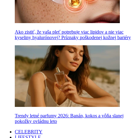
Ako zistiť, že vaša pleť potrebuje viac lipidov a nie viac
kyseliny hyalurónovej? Príznaky poškodenej kožnej bariéry
Trendy letné parfumy 2026: Banán, kokos a vôňa slanej
pokožky ovládnu leto
CELEBRITY
LIFESTYLE