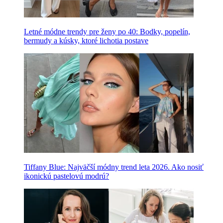
Letné módne trendy pre ženy po 40: Bodky, popelín,
bermudy a kúsky, ktoré lichotia postave
Tiffany Blue: Najväčší módny trend leta 2026. Ako nosiť
ikonickú pastelovú modrú?