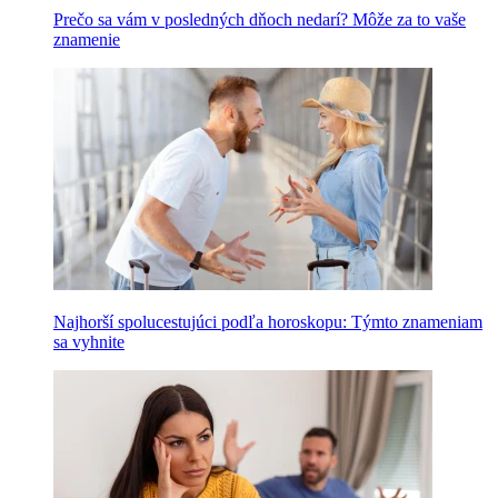
Prečo sa vám v posledných dňoch nedarí? Môže za to vaše
znamenie
Najhorší spolucestujúci podľa horoskopu: Týmto znameniam
sa vyhnite