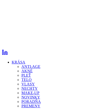
KRÁSA
ANTI-AGE
AKNÉ
PLEŤ
TELO
VLASY
NECHTY
MAKE-UP
NOVINKY
PORADŇA
PREMENY