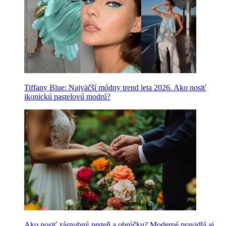
Tiffany Blue: Najväčší módny trend leta 2026. Ako nosiť
ikonickú pastelovú modrú?
Ako nosiť zásnubný prsteň a obrúčku? Moderné pravidlá aj