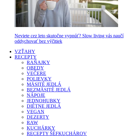
Neviete cez leto skutočne vypnúť? Slow living vás naučí
oddychovať bez výčitiek
VZŤAHY
RECEPTY
RAŇAJKY
OBEDY
VEČERE
POLIEVKY
MÄSITÉ JEDLÁ
BEZMÄSITÉ JEDLÁ
NÁPOJE
JEDNOHUBKY
DIÉTNE JEDLÁ
VEGAN
DEZERTY
RAW
KUCHÁRKY
RECEPTY ŠÉFKUCHÁROV