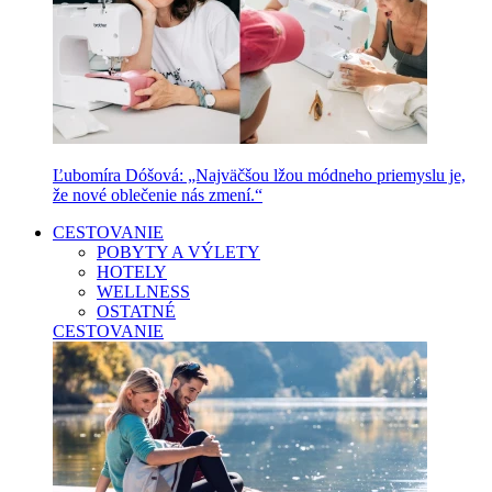
Ľubomíra Dóšová: „Najväčšou lžou módneho priemyslu je,
že nové oblečenie nás zmení.“
CESTOVANIE
POBYTY A VÝLETY
HOTELY
WELLNESS
OSTATNÉ
CESTOVANIE