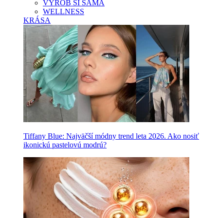
VYROB SI SAMA
WELLNESS
KRÁSA
Tiffany Blue: Najväčší módny trend leta 2026. Ako nosiť
ikonickú pastelovú modrú?