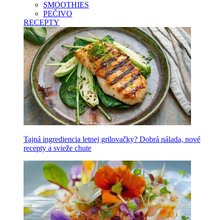
SMOOTHIES
PEČIVO
RECEPTY
Tajná ingrediencia letnej grilovačky? Dobrá nálada, nové
recepty a svieže chute