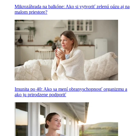
Mikrozáhrada na balkóne: Ako si vytvoriť zelenú oázu aj na
malom priestore?
Imunita po 40: Ako sa mení obranyschopnosť organizmu a
ako ju prirodzene podporiť