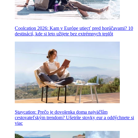
Coolcation 2026: Kam v Európe utiecť pred horúčavami? 10
destinácií, kde si leto užijete bez extrémnych teplôt
Staycation: Prečo je dovolenka doma najväčším
cestovateľským trendom? Ušetríte stovky eur a oddýchnete si
viac