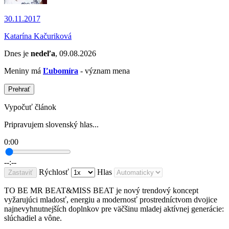
30.11.2017
Katarína Kačuriková
Dnes je
nedeľa
, 09.08.2026
Meniny má
Ľubomíra
- význam mena
Prehrať
Vypočuť článok
Pripravujem slovenský hlas...
0:00
--:--
Rýchlosť
Hlas
Zastaviť
TO BE MR BEAT&MISS BEAT je nový trendový koncept
vyžarujúci mladosť, energiu a modernosť prostredníctvom dvojice
najnevyhnutnejších doplnkov pre väčšinu mladej aktívnej generácie:
slúchadiel a vône.