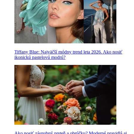
Tiffany Blue: Najväčší módny trend leta 2026. Ako nosiť
ikonickú pastelovú modrú?
Ako nosiť zásnubný prsteň a obrúčku? Moderné pravidlá aj