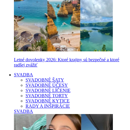
Letné dovolenky 2026: Ktoré krajiny sú bezpečné a ktoré
radšej zvážiť
SVADBA
SVADOBNÉ ŠATY
SVADOBNÉ ÚČESY
SVADOBNÉ LÍČENIE
SVADOBNÉ TORTY
SVADOBNÉ KYTICE
RADY A INŠPIRÁCIE
SVADBA