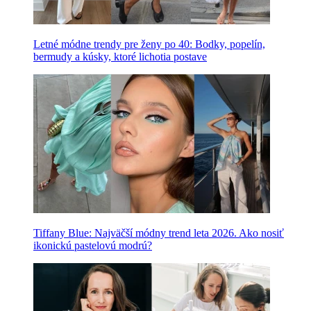
Letné módne trendy pre ženy po 40: Bodky, popelín,
bermudy a kúsky, ktoré lichotia postave
Tiffany Blue: Najväčší módny trend leta 2026. Ako nosiť
ikonickú pastelovú modrú?