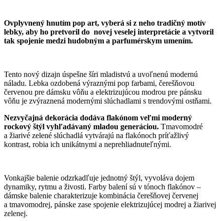
Ovplyvnený hnutím pop art, vyberá si z neho tradičný motív
lebky, aby ho pretvoril do novej veselej interpretácie a vytvoril
tak spojenie medzi hudobným a parfumérskym umením.
Tento nový dizajn úspešne šíri mladistvú a uvoľnenú modernú
náladu. Lebka ozdobená výraznými pop farbami, čerešňovou
červenou pre dámsku vôňu a elektrizujúcou modrou pre pánsku
vôňu je zvýraznená modernými slúchadlami s trendovými ostňami.
Nezvyčajná dekorácia dodáva flakónom veľmi moderný
rockový štýl vyhľadávaný mladou generáciou.
Tmavomodré
a žiarivé zelené slúchadlá vytvárajú na flakónoch príťažlivý
kontrast, robia ich unikátnymi a neprehliadnuteľnými.
Vonkajšie balenie odzrkadľuje jednotný štýl, vyvoláva dojem
dynamiky, rytmu a živosti. Farby balení sú v tónoch flakónov –
dámske balenie charakterizuje kombinácia čerešňovej červenej
a tmavomodrej, pánske zase spojenie elektrizujúcej modrej a žiarivej
zelenej.