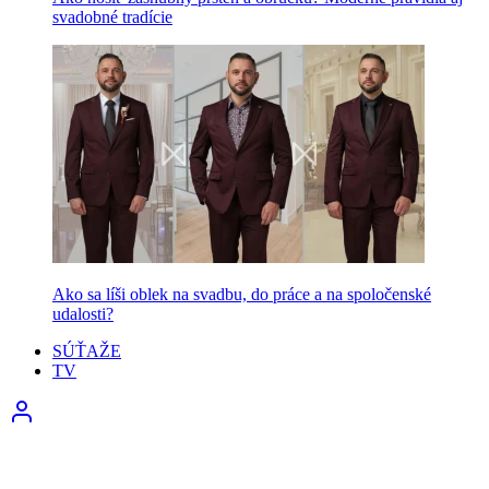
svadobné tradície
Ako sa líši oblek na svadbu, do práce a na spoločenské
udalosti?
SÚŤAŽE
TV