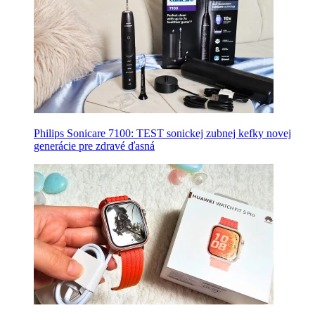
Philips Sonicare 7100: TEST sonickej zubnej kefky novej
generácie pre zdravé ďasná