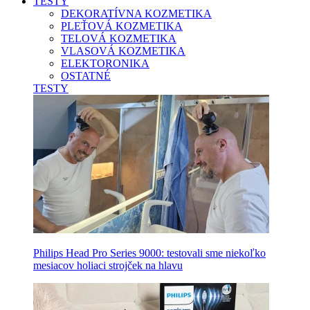
TESTY
DEKORATÍVNA KOZMETIKA
PLEŤOVÁ KOZMETIKA
TELOVÁ KOZMETIKA
VLASOVÁ KOZMETIKA
ELEKTORONIKA
OSTATNÉ
TESTY
Philips Head Pro Series 9000: testovali sme niekoľko
mesiacov holiaci strojček na hlavu