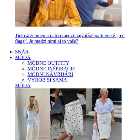
Tieto 4 znamenia patria medzi najväčšie partnerské „red
flags“. Je medzi nimi aj to vaše?
SNÁR
MÓDA
MÓDNE OUTFITY
MÓDNE INŠPIRÁCIE
MÓDNI NÁVRHÁRI
VYROB SI SAMA
MÓDA