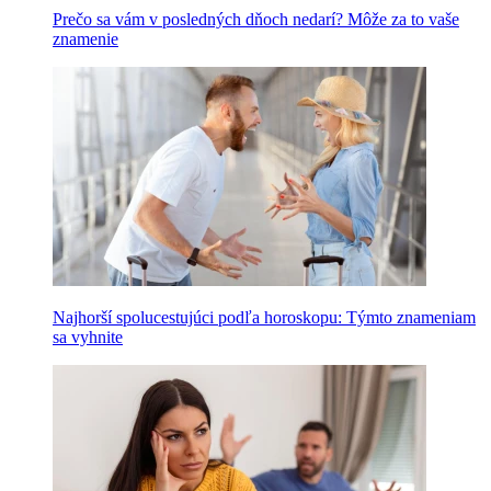
Prečo sa vám v posledných dňoch nedarí? Môže za to vaše
znamenie
Najhorší spolucestujúci podľa horoskopu: Týmto znameniam
sa vyhnite