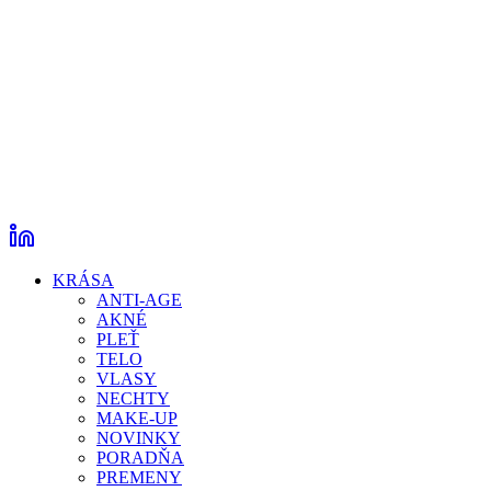
KRÁSA
ANTI-AGE
AKNÉ
PLEŤ
TELO
VLASY
NECHTY
MAKE-UP
NOVINKY
PORADŇA
PREMENY