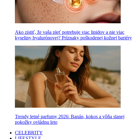
Ako zistiť, že vaša pleť potrebuje viac lipidov a nie viac
kyseliny hyalurónovej? Príznaky poškodenej kožnej bariéry
Trendy letné parfumy 2026: Banán, kokos a vôňa slanej
pokožky ovládnu leto
CELEBRITY
LIFESTYLE