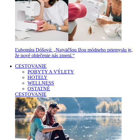
Ľubomíra Dóšová: „Najväčšou lžou módneho priemyslu je,
že nové oblečenie nás zmení.“
CESTOVANIE
POBYTY A VÝLETY
HOTELY
WELLNESS
OSTATNÉ
CESTOVANIE