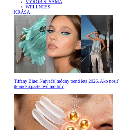
VYROB SI SAMA
WELLNESS
KRÁSA
Tiffany Blue: Najväčší módny trend leta 2026. Ako nosiť
ikonickú pastelovú modrú?