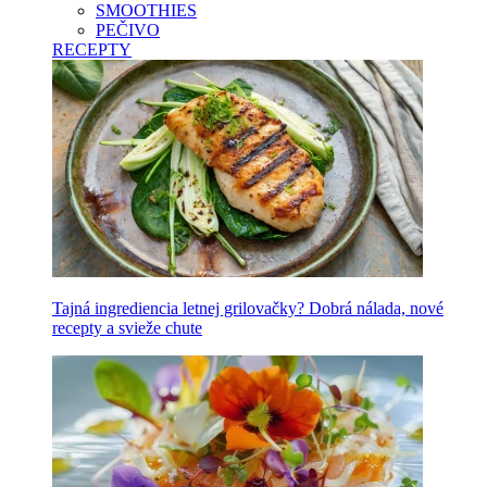
SMOOTHIES
PEČIVO
RECEPTY
Tajná ingrediencia letnej grilovačky? Dobrá nálada, nové
recepty a svieže chute