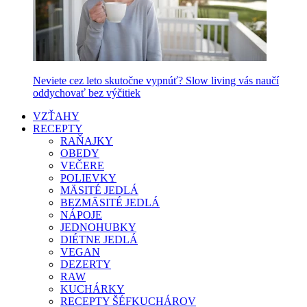
Neviete cez leto skutočne vypnúť? Slow living vás naučí
oddychovať bez výčitiek
VZŤAHY
RECEPTY
RAŇAJKY
OBEDY
VEČERE
POLIEVKY
MÄSITÉ JEDLÁ
BEZMÄSITÉ JEDLÁ
NÁPOJE
JEDNOHUBKY
DIÉTNE JEDLÁ
VEGAN
DEZERTY
RAW
KUCHÁRKY
RECEPTY ŠÉFKUCHÁROV