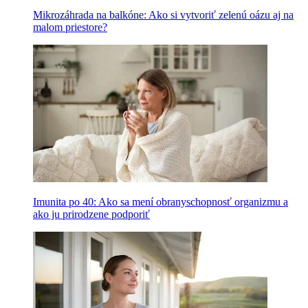
Mikrozáhrada na balkóne: Ako si vytvoriť zelenú oázu aj na
malom priestore?
Imunita po 40: Ako sa mení obranyschopnosť organizmu a
ako ju prirodzene podporiť