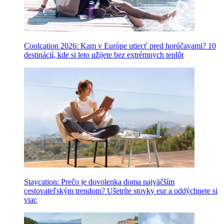
Coolcation 2026: Kam v Európe utiecť pred horúčavami? 10
destinácií, kde si leto užijete bez extrémnych teplôt
Staycation: Prečo je dovolenka doma najväčším
cestovateľským trendom? Ušetríte stovky eur a oddýchnete si
viac