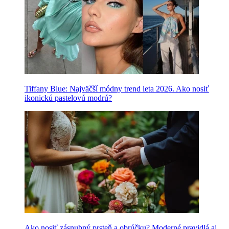
Tiffany Blue: Najväčší módny trend leta 2026. Ako nosiť
ikonickú pastelovú modrú?
Ako nosiť zásnubný prsteň a obrúčku? Moderné pravidlá aj