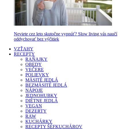
Neviete cez leto skutočne vypnúť? Slow living vás naučí
oddychovať bez výčitiek
VZŤAHY
RECEPTY
RAŇAJKY
OBEDY
VEČERE
POLIEVKY
MÄSITÉ JEDLÁ
BEZMÄSITÉ JEDLÁ
NÁPOJE
JEDNOHUBKY
DIÉTNE JEDLÁ
VEGAN
DEZERTY
RAW
KUCHÁRKY
RECEPTY ŠÉFKUCHÁROV