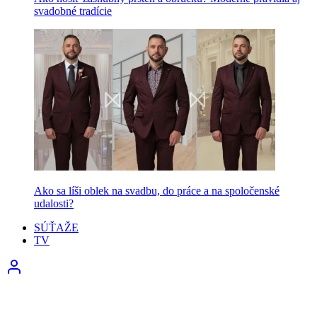
svadobné tradície
Ako sa líši oblek na svadbu, do práce a na spoločenské
udalosti?
SÚŤAŽE
TV