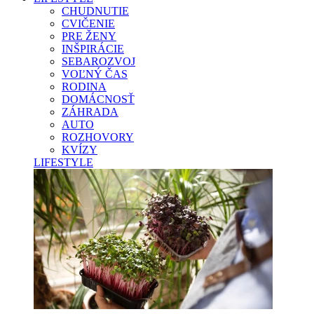
CHUDNUTIE
CVIČENIE
PRE ŽENY
INŠPIRÁCIE
SEBAROZVOJ
VOĽNÝ ČAS
RODINA
DOMÁCNOSŤ
ZÁHRADA
AUTO
ROZHOVORY
KVÍZY
LIFESTYLE