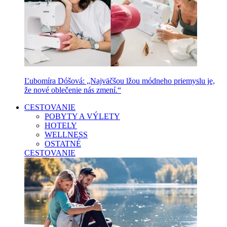
Ľubomíra Dóšová: „Najväčšou lžou módneho priemyslu je,
že nové oblečenie nás zmení.“
CESTOVANIE
POBYTY A VÝLETY
HOTELY
WELLNESS
OSTATNÉ
CESTOVANIE