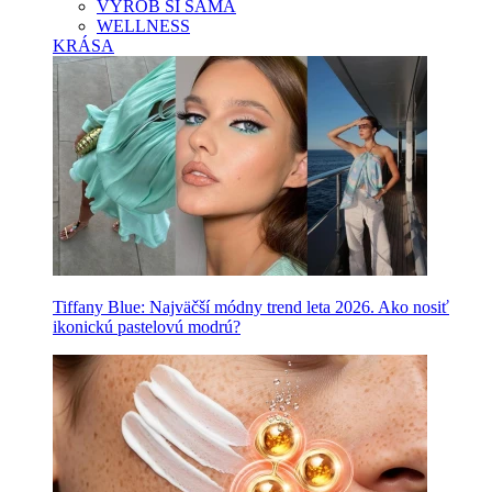
VYROB SI SAMA
WELLNESS
KRÁSA
Tiffany Blue: Najväčší módny trend leta 2026. Ako nosiť
ikonickú pastelovú modrú?