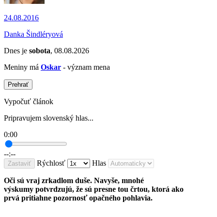
24.08.2016
Danka Šindléryová
Dnes je
sobota
, 08.08.2026
Meniny má
Oskar
- význam mena
Prehrať
Vypočuť článok
Pripravujem slovenský hlas...
0:00
--:--
Rýchlosť
Hlas
Zastaviť
Oči sú vraj zrkadlom duše. Navyše, mnohé
výskumy potvrdzujú, že sú presne tou črtou, ktorá ako
prvá pritiahne pozornosť opačného pohlavia.