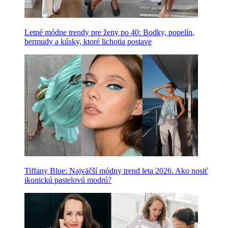
Letné módne trendy pre ženy po 40: Bodky, popelín,
bermudy a kúsky, ktoré lichotia postave
Tiffany Blue: Najväčší módny trend leta 2026. Ako nosiť
ikonickú pastelovú modrú?