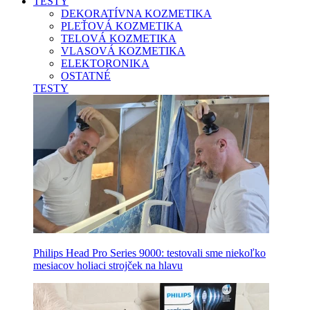
TESTY
DEKORATÍVNA KOZMETIKA
PLEŤOVÁ KOZMETIKA
TELOVÁ KOZMETIKA
VLASOVÁ KOZMETIKA
ELEKTORONIKA
OSTATNÉ
TESTY
Philips Head Pro Series 9000: testovali sme niekoľko
mesiacov holiaci strojček na hlavu