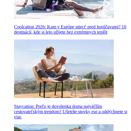
Coolcation 2026: Kam v Európe utiecť pred horúčavami? 10
destinácií, kde si leto užijete bez extrémnych teplôt
Staycation: Prečo je dovolenka doma najväčším
cestovateľským trendom? Ušetríte stovky eur a oddýchnete si
viac