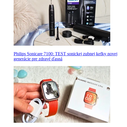
Philips Sonicare 7100: TEST sonickej zubnej kefky novej
generácie pre zdravé ďasná