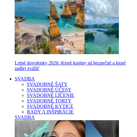
Letné dovolenky 2026: Ktoré krajiny sú bezpečné a ktoré
radšej zvážiť
SVADBA
SVADOBNÉ ŠATY
SVADOBNÉ ÚČESY
SVADOBNÉ LÍČENIE
SVADOBNÉ TORTY
SVADOBNÉ KYTICE
RADY A INŠPIRÁCIE
SVADBA