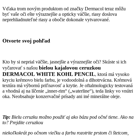
Vďaka trom novým produktom od značky Dermacol teraz môžu
byť vaše oči ešte výraznejšie a opticky väčšie, riasy doslova
neprehliadnuteľné riasy a obočie dokonale vytvarované.
Otvorte svoj pohľad
Kto by si neprial väčšie, jasnejšie a výraznejšie oči? Skúste si ich
bielou kajalovou ceruzkou
vyčarovať s našou
DERMACOL WHITE KOHL PENCIL
, ktorá má vysoko
kryciu krémovo bielu farbu, je vodoodolná a dlhotrvácna. Krémová
textúra má výbornú priľnavosť a krytie. Je oftalmologicky testovaná
a vhodná aj na líčenie „inner-rim“ („waterline“), teda linky vo vnútri
oka. Neobsahuje konzervačné prísady ani iné minerálne oleje.
Tip:
Bielu ceruzku možno použiť aj ako bázu pod očné tiene. Ako na
to? Prejdite ceruzkou
niekoľkokrát po očnom viečku a farbu rozotrite prstom či štetcom,