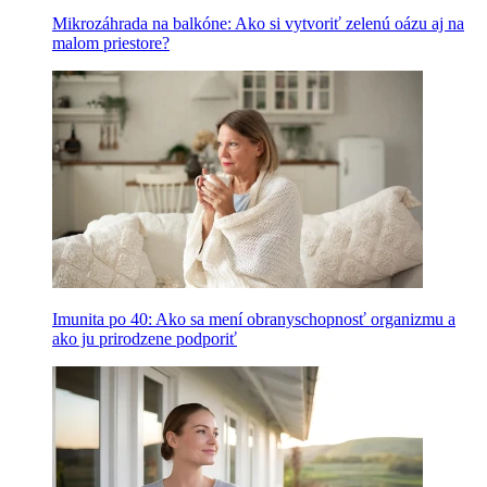
Mikrozáhrada na balkóne: Ako si vytvoriť zelenú oázu aj na
malom priestore?
Imunita po 40: Ako sa mení obranyschopnosť organizmu a
ako ju prirodzene podporiť