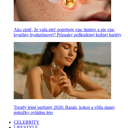
Ako zistiť, že vaša pleť potrebuje viac lipidov a nie viac
kyseliny hyalurónovej? Príznaky poškodenej kožnej bariéry
Trendy letné parfumy 2026: Banán, kokos a vôňa slanej
pokožky ovládnu leto
CELEBRITY
LIFESTYLE