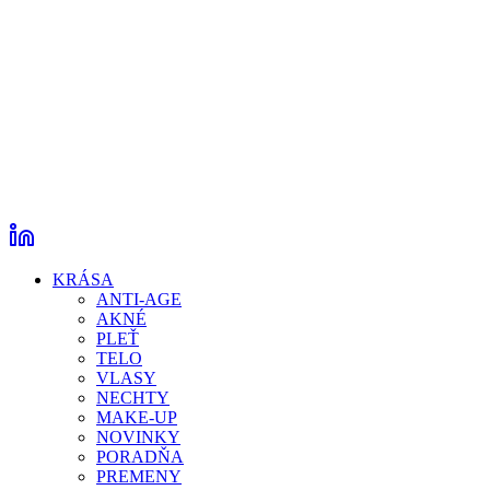
KRÁSA
ANTI-AGE
AKNÉ
PLEŤ
TELO
VLASY
NECHTY
MAKE-UP
NOVINKY
PORADŇA
PREMENY