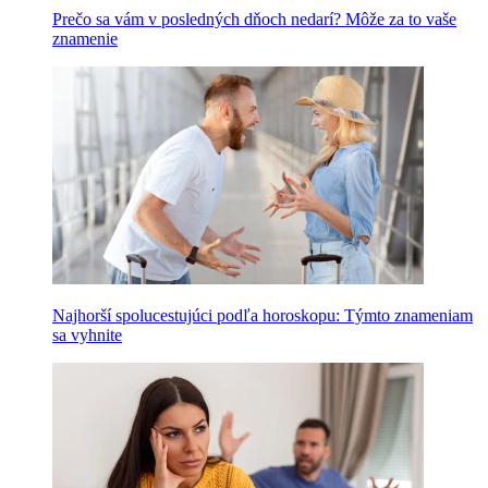
Prečo sa vám v posledných dňoch nedarí? Môže za to vaše
znamenie
Najhorší spolucestujúci podľa horoskopu: Týmto znameniam
sa vyhnite