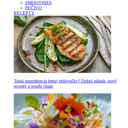
SMOOTHIES
PEČIVO
RECEPTY
Tajná ingrediencia letnej grilovačky? Dobrá nálada, nové
recepty a svieže chute