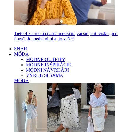
Tieto 4 znamenia patria medzi najväčšie partnerské „red
flags“. Je medzi nimi aj to vaše?
SNÁR
MÓDA
MÓDNE OUTFITY
MÓDNE INŠPIRÁCIE
MÓDNI NÁVRHÁRI
VYROB SI SAMA
MÓDA