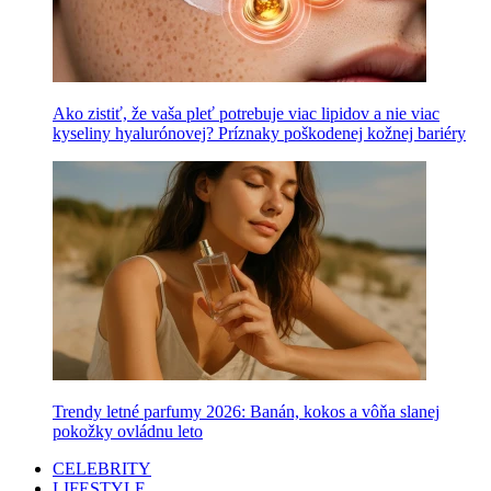
Ako zistiť, že vaša pleť potrebuje viac lipidov a nie viac
kyseliny hyalurónovej? Príznaky poškodenej kožnej bariéry
Trendy letné parfumy 2026: Banán, kokos a vôňa slanej
pokožky ovládnu leto
CELEBRITY
LIFESTYLE