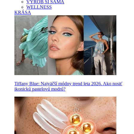
VYROB SI SAMA
WELLNESS
KRÁSA
Tiffany Blue: Najväčší módny trend leta 2026. Ako nosiť
ikonickú pastelovú modrú?