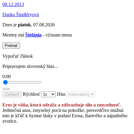
08.12.2013
Danka Šindléryová
Dnes je
piatok
, 07.08.2026
Meniny má
Štefánia
- význam mena
Prehrať
Vypočuť článok
Pripravujem slovenský hlas...
0:00
--:--
Rýchlosť
Hlas
Zastaviť
Eros je vôňa, ktorá odráža a zdôrazňuje silu a zmyselnosť.
Jedinečná aura, zmyselný pocit na pokožke, presvedčivo mužná:
toto je kľúč k hymne lásky v podaní Erosa, žiarivého a nápadného
zvodcu.