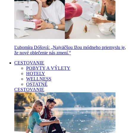
Ľubomíra Dóšová: „Najväčšou lžou módneho priemyslu je,
že nové oblečenie nás zmení.“
CESTOVANIE
POBYTY A VÝLETY
HOTELY
WELLNESS
OSTATNÉ
CESTOVANIE