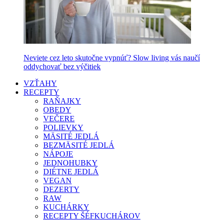
Neviete cez leto skutočne vypnúť? Slow living vás naučí
oddychovať bez výčitiek
VZŤAHY
RECEPTY
RAŇAJKY
OBEDY
VEČERE
POLIEVKY
MÄSITÉ JEDLÁ
BEZMÄSITÉ JEDLÁ
NÁPOJE
JEDNOHUBKY
DIÉTNE JEDLÁ
VEGAN
DEZERTY
RAW
KUCHÁRKY
RECEPTY ŠÉFKUCHÁROV