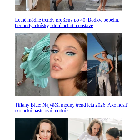
Letné módne trendy pre ženy po 40: Bodky, popelín,
bermudy a kúsky, ktoré lichotia postave
Tiffany Blue: Najväčší módny trend leta 2026. Ako nosiť
ikonickú pastelovú modrú?