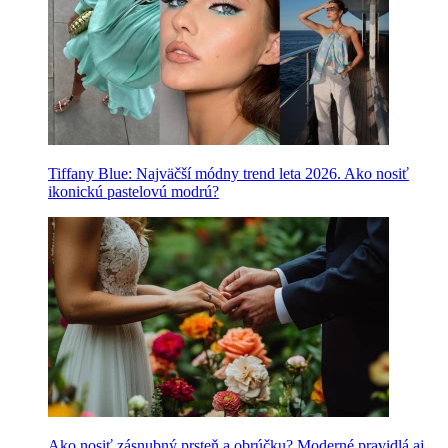
Tiffany Blue: Najväčší módny trend leta 2026. Ako nosiť
ikonickú pastelovú modrú?
Ako nosiť zásnubný prsteň a obrúčku? Moderné pravidlá aj