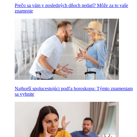
Prečo sa vám v posledných dňoch nedarí? Môže za to vaše
znamenie
Najhorší spolucestujúci podľa horoskopu: Týmto znameniam
sa vyhnite