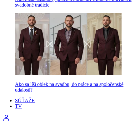
svadobné tradície
Ako sa líši oblek na svadbu, do práce a na spoločenské
udalosti?
SÚŤAŽE
TV