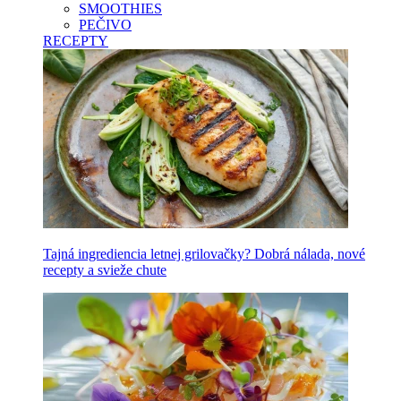
SMOOTHIES
PEČIVO
RECEPTY
Tajná ingrediencia letnej grilovačky? Dobrá nálada, nové
recepty a svieže chute