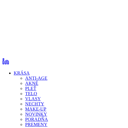
KRÁSA
ANTI-AGE
AKNÉ
PLEŤ
TELO
VLASY
NECHTY
MAKE-UP
NOVINKY
PORADŇA
PREMENY