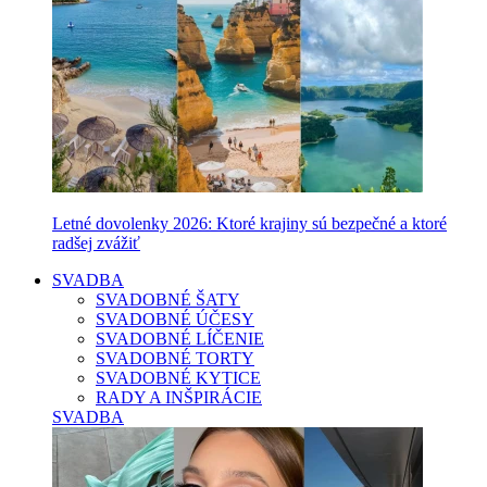
Letné dovolenky 2026: Ktoré krajiny sú bezpečné a ktoré
radšej zvážiť
SVADBA
SVADOBNÉ ŠATY
SVADOBNÉ ÚČESY
SVADOBNÉ LÍČENIE
SVADOBNÉ TORTY
SVADOBNÉ KYTICE
RADY A INŠPIRÁCIE
SVADBA