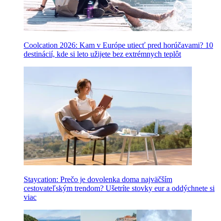
Coolcation 2026: Kam v Európe utiecť pred horúčavami? 10
destinácií, kde si leto užijete bez extrémnych teplôt
Staycation: Prečo je dovolenka doma najväčším
cestovateľským trendom? Ušetríte stovky eur a oddýchnete si
viac