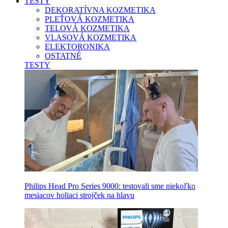
TESTY
DEKORATÍVNA KOZMETIKA
PLEŤOVÁ KOZMETIKA
TELOVÁ KOZMETIKA
VLASOVÁ KOZMETIKA
ELEKTORONIKA
OSTATNÉ
TESTY
Philips Head Pro Series 9000: testovali sme niekoľko
mesiacov holiaci strojček na hlavu