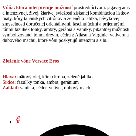
Vôňa, ktorá interpretuje mužnosť
prostredníctvom: jagavej aury
a intenzívnej, živej, žiarivej sviežosti získanej kombináciou lístkov
mäty, kôry talianskych citrónov a zeleného jablka, návykovej
zmyselnosti doručenej orientálnymi, fascinujúcimi a príjemnými
tónmi fazuliek tonky, ambry, geránia a vanilky, pikantnej mužnosti
symbolizovanej tónmi drevín, cédra z Atlasu a Virginie, vetiveru a
dubového machu, ktoré vôni poskytujú intenzitu a silu.
Zloženie vône Versace Eros
Hlava:
mätový olej, kôra citróna, zelené jablko
Srdce:
fazuľky tonka, ambra, geránium
Základ:
vanilka, céder, vetiver, dubový mach