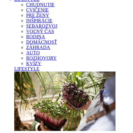
CHUDNUTIE
CVIČENIE
PRE ŽENY
INŠPIRÁCIE
SEBAROZVOJ
VOĽNÝ ČAS
RODINA
DOMÁCNOSŤ
ZÁHRADA
AUTO
ROZHOVORY
KVÍZY
LIFESTYLE