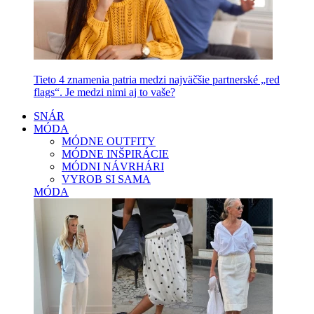
Tieto 4 znamenia patria medzi najväčšie partnerské „red
flags“. Je medzi nimi aj to vaše?
SNÁR
MÓDA
MÓDNE OUTFITY
MÓDNE INŠPIRÁCIE
MÓDNI NÁVRHÁRI
VYROB SI SAMA
MÓDA