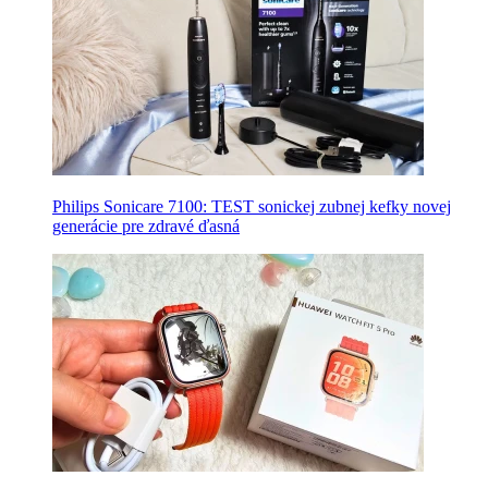
Philips Sonicare 7100: TEST sonickej zubnej kefky novej
generácie pre zdravé ďasná