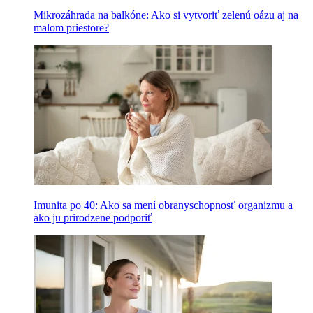
Mikrozáhrada na balkóne: Ako si vytvoriť zelenú oázu aj na
malom priestore?
Imunita po 40: Ako sa mení obranyschopnosť organizmu a
ako ju prirodzene podporiť