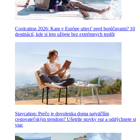
Coolcation 2026: Kam v Európe utiecť pred horúčavami? 10
destinácií, kde si leto užijete bez extrémnych teplôt
Staycation: Prečo je dovolenka doma najväčším
cestovateľským trendom? Ušetríte stovky eur a oddýchnete si
viac