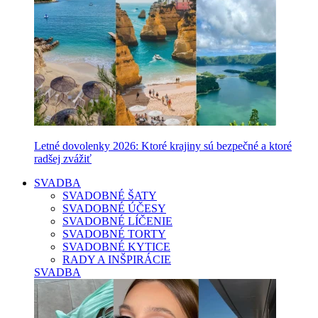
Letné dovolenky 2026: Ktoré krajiny sú bezpečné a ktoré
radšej zvážiť
SVADBA
SVADOBNÉ ŠATY
SVADOBNÉ ÚČESY
SVADOBNÉ LÍČENIE
SVADOBNÉ TORTY
SVADOBNÉ KYTICE
RADY A INŠPIRÁCIE
SVADBA