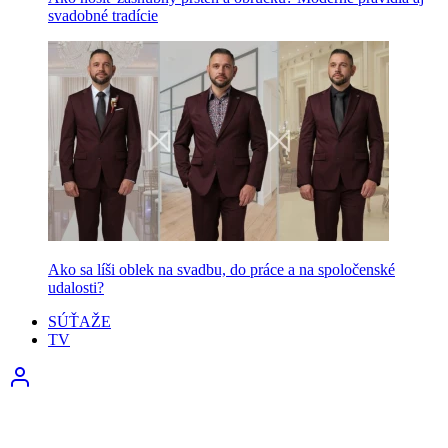
svadobné tradície
Ako sa líši oblek na svadbu, do práce a na spoločenské
udalosti?
SÚŤAŽE
TV