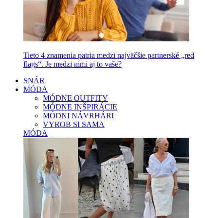
Tieto 4 znamenia patria medzi najväčšie partnerské „red
flags“. Je medzi nimi aj to vaše?
SNÁR
MÓDA
MÓDNE OUTFITY
MÓDNE INŠPIRÁCIE
MÓDNI NÁVRHÁRI
VYROB SI SAMA
MÓDA