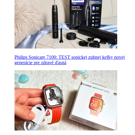
Philips Sonicare 7100: TEST sonickej zubnej kefky novej
generácie pre zdravé ďasná