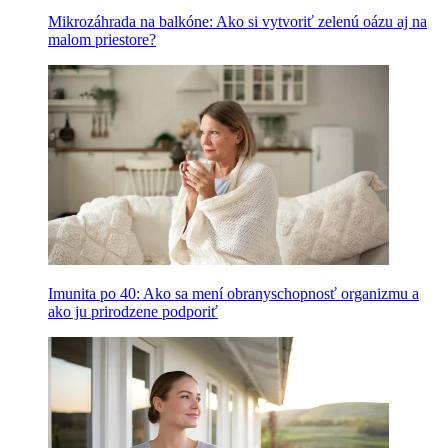
Mikrozáhrada na balkóne: Ako si vytvoriť zelenú oázu aj na
malom priestore?
Imunita po 40: Ako sa mení obranyschopnosť organizmu a
ako ju prirodzene podporiť