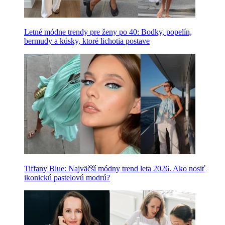
Letné módne trendy pre ženy po 40: Bodky, popelín,
bermudy a kúsky, ktoré lichotia postave
Tiffany Blue: Najväčší módny trend leta 2026. Ako nosiť
ikonickú pastelovú modrú?