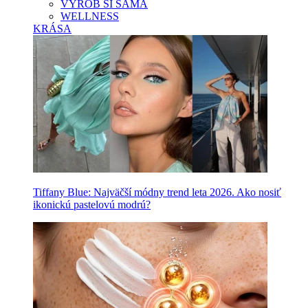
VYROB SI SAMA
WELLNESS
KRÁSA
Tiffany Blue: Najväčší módny trend leta 2026. Ako nosiť
ikonickú pastelovú modrú?