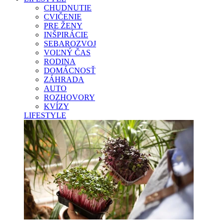
CHUDNUTIE
CVIČENIE
PRE ŽENY
INŠPIRÁCIE
SEBAROZVOJ
VOĽNÝ ČAS
RODINA
DOMÁCNOSŤ
ZÁHRADA
AUTO
ROZHOVORY
KVÍZY
LIFESTYLE