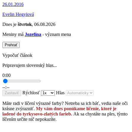
26.01.2016
Evelin Hegyiová
Dnes je
štvrtok
, 06.08.2026
Meniny má
Jozefína
- význam mena
Prehrať
Vypočuť článok
Pripravujem slovenský hlas...
0:00
--:--
Rýchlosť
Hlas
Zastaviť
Máte radi v líčení výrazné farby? Netreba sa ich báť, vedia naše oči
krásne zvýrazniť.
My vám dnes ponúkame líčenie, ktoré je
ladené do tyrkysovo-zlatých farieb.
Ak sa chystáte na ples, týmto
líčením určite nič nepokazíte.