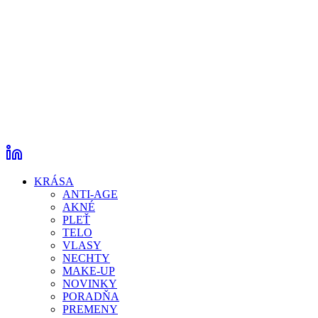
KRÁSA
ANTI-AGE
AKNÉ
PLEŤ
TELO
VLASY
NECHTY
MAKE-UP
NOVINKY
PORADŇA
PREMENY