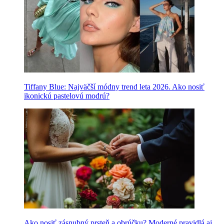
Tiffany Blue: Najväčší módny trend leta 2026. Ako nosiť
ikonickú pastelovú modrú?
Ako nosiť zásnubný prsteň a obrúčku? Moderné pravidlá aj