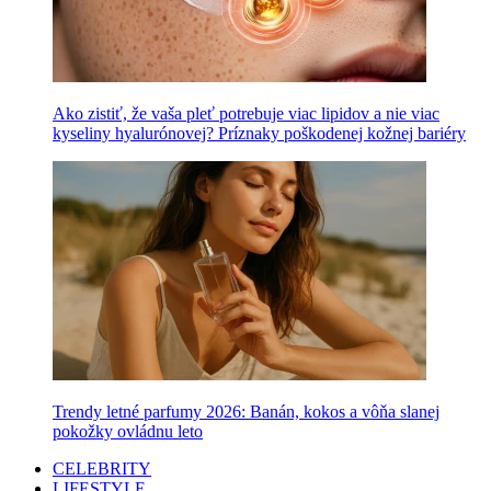
Ako zistiť, že vaša pleť potrebuje viac lipidov a nie viac
kyseliny hyalurónovej? Príznaky poškodenej kožnej bariéry
Trendy letné parfumy 2026: Banán, kokos a vôňa slanej
pokožky ovládnu leto
CELEBRITY
LIFESTYLE