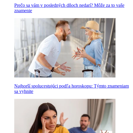
Prečo sa vám v posledných dňoch nedarí? Môže za to vaše
znamenie
Najhorší spolucestujúci podľa horoskopu: Týmto znameniam
sa vyhnite