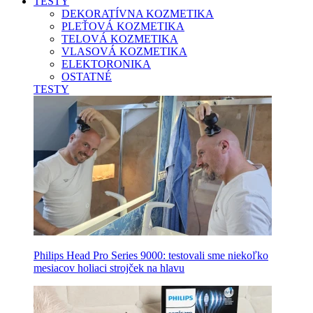
TESTY
DEKORATÍVNA KOZMETIKA
PLEŤOVÁ KOZMETIKA
TELOVÁ KOZMETIKA
VLASOVÁ KOZMETIKA
ELEKTORONIKA
OSTATNÉ
TESTY
Philips Head Pro Series 9000: testovali sme niekoľko
mesiacov holiaci strojček na hlavu