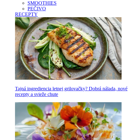
SMOOTHIES
PEČIVO
RECEPTY
Tajná ingrediencia letnej grilovačky? Dobrá nálada, nové
recepty a svieže chute