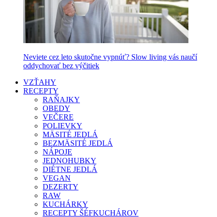
Neviete cez leto skutočne vypnúť? Slow living vás naučí
oddychovať bez výčitiek
VZŤAHY
RECEPTY
RAŇAJKY
OBEDY
VEČERE
POLIEVKY
MÄSITÉ JEDLÁ
BEZMÄSITÉ JEDLÁ
NÁPOJE
JEDNOHUBKY
DIÉTNE JEDLÁ
VEGAN
DEZERTY
RAW
KUCHÁRKY
RECEPTY ŠÉFKUCHÁROV