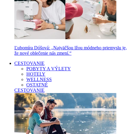
Ľubomíra Dóšová: „Najväčšou lžou módneho priemyslu je,
že nové oblečenie nás zmení.“
CESTOVANIE
POBYTY A VÝLETY
HOTELY
WELLNESS
OSTATNÉ
CESTOVANIE