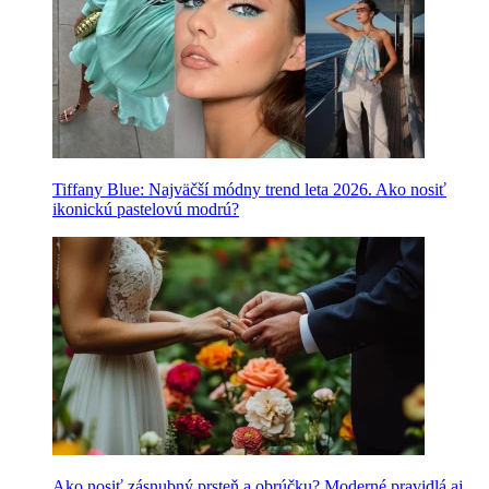
Tiffany Blue: Najväčší módny trend leta 2026. Ako nosiť
ikonickú pastelovú modrú?
Ako nosiť zásnubný prsteň a obrúčku? Moderné pravidlá aj