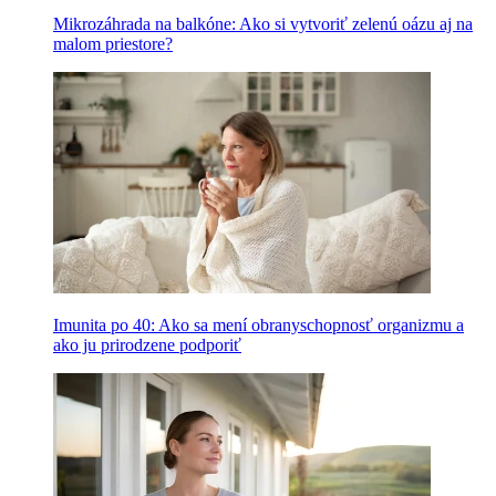
Mikrozáhrada na balkóne: Ako si vytvoriť zelenú oázu aj na
malom priestore?
Imunita po 40: Ako sa mení obranyschopnosť organizmu a
ako ju prirodzene podporiť