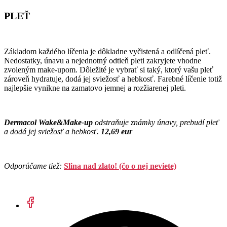
PLEŤ
Základom každého líčenia je dôkladne vyčistená a odlíčená pleť.
Nedostatky, únavu a nejednotný odtieň pleti zakryjete vhodne
zvoleným make-upom. Dôležité je vybrať si taký, ktorý vašu pleť
zároveň hydratuje, dodá jej sviežosť a hebkosť. Farebné líčenie totiž
najlepšie vynikne na zamatovo jemnej a rozžiarenej pleti.
Dermacol Wake&Make-up
odstraňuje známky únavy, prebudí pleť
a dodá jej sviežosť a hebkosť.
12,69 eur
Odporúčame tiež:
Slina nad zlato! (čo o nej neviete)