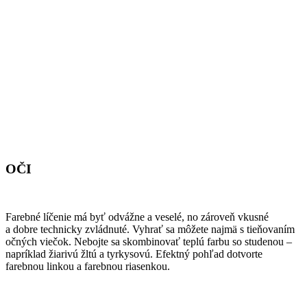
OČI
Farebné líčenie má byť odvážne a veselé, no zároveň vkusné
a dobre technicky zvládnuté. Vyhrať sa môžete najmä s tieňovaním
očných viečok. Nebojte sa skombinovať teplú farbu so studenou –
napríklad žiarivú žltú a tyrkysovú. Efektný pohľad dotvorte
farebnou linkou a farebnou riasenkou.