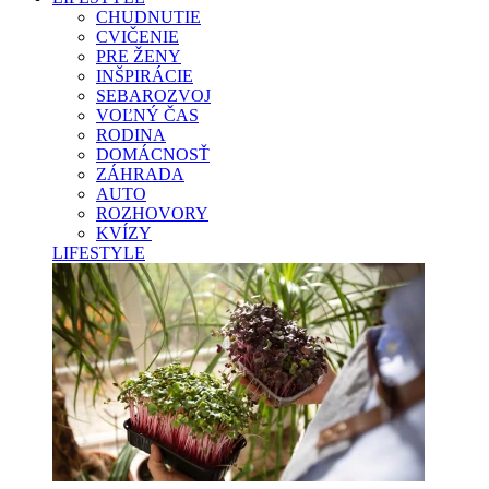
CHUDNUTIE
CVIČENIE
PRE ŽENY
INŠPIRÁCIE
SEBAROZVOJ
VOĽNÝ ČAS
RODINA
DOMÁCNOSŤ
ZÁHRADA
AUTO
ROZHOVORY
KVÍZY
LIFESTYLE