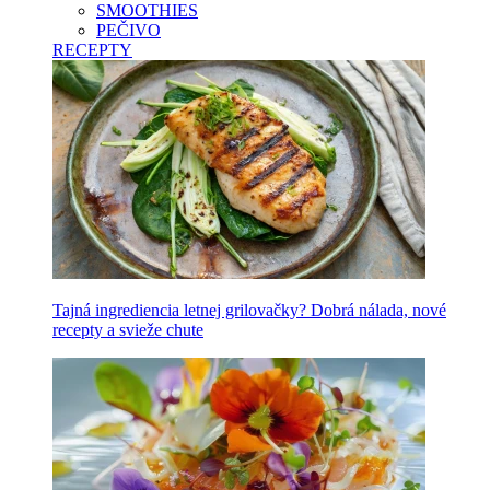
SMOOTHIES
PEČIVO
RECEPTY
Tajná ingrediencia letnej grilovačky? Dobrá nálada, nové
recepty a svieže chute