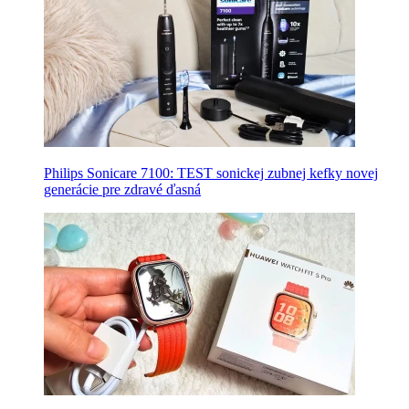
Philips Sonicare 7100: TEST sonickej zubnej kefky novej
generácie pre zdravé ďasná