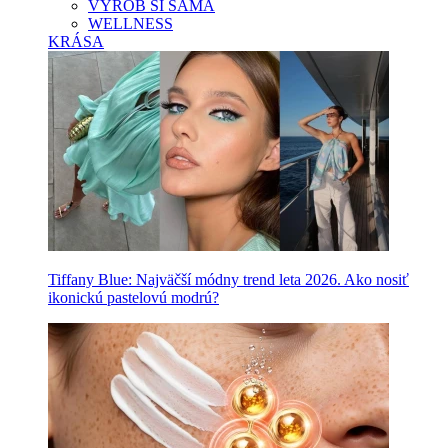
VYROB SI SAMA
WELLNESS
KRÁSA
Tiffany Blue: Najväčší módny trend leta 2026. Ako nosiť
ikonickú pastelovú modrú?