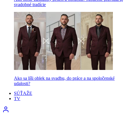
svadobné tradície
Ako sa líši oblek na svadbu, do práce a na spoločenské
udalosti?
SÚŤAŽE
TV