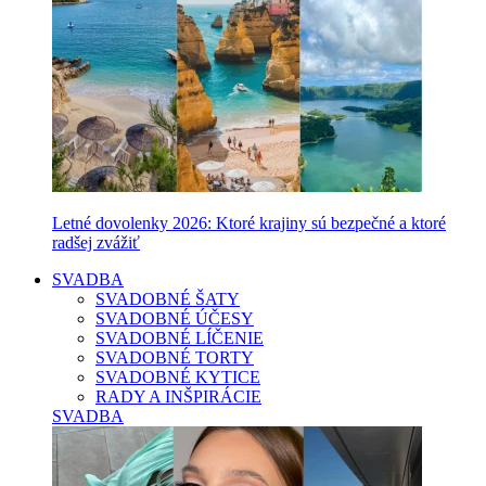
Letné dovolenky 2026: Ktoré krajiny sú bezpečné a ktoré
radšej zvážiť
SVADBA
SVADOBNÉ ŠATY
SVADOBNÉ ÚČESY
SVADOBNÉ LÍČENIE
SVADOBNÉ TORTY
SVADOBNÉ KYTICE
RADY A INŠPIRÁCIE
SVADBA