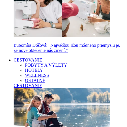
Ľubomíra Dóšová: „Najväčšou lžou módneho priemyslu je,
že nové oblečenie nás zmení.“
CESTOVANIE
POBYTY A VÝLETY
HOTELY
WELLNESS
OSTATNÉ
CESTOVANIE