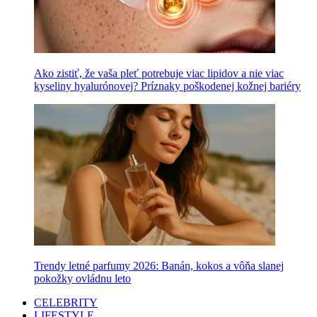
Ako zistiť, že vaša pleť potrebuje viac lipidov a nie viac
kyseliny hyalurónovej? Príznaky poškodenej kožnej bariéry
Trendy letné parfumy 2026: Banán, kokos a vôňa slanej
pokožky ovládnu leto
CELEBRITY
LIFESTYLE