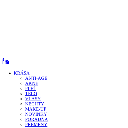
KRÁSA
ANTI-AGE
AKNÉ
PLEŤ
TELO
VLASY
NECHTY
MAKE-UP
NOVINKY
PORADŇA
PREMENY