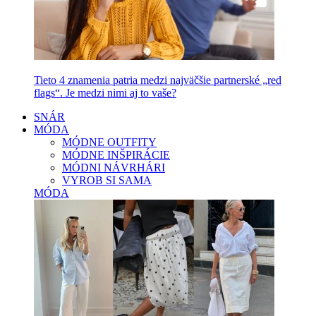
Tieto 4 znamenia patria medzi najväčšie partnerské „red
flags“. Je medzi nimi aj to vaše?
SNÁR
MÓDA
MÓDNE OUTFITY
MÓDNE INŠPIRÁCIE
MÓDNI NÁVRHÁRI
VYROB SI SAMA
MÓDA