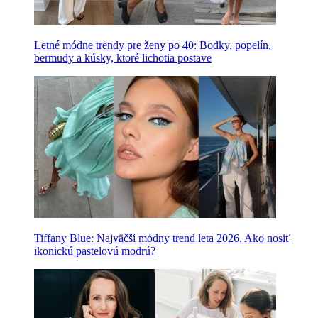
Letné módne trendy pre ženy po 40: Bodky, popelín,
bermudy a kúsky, ktoré lichotia postave
Tiffany Blue: Najväčší módny trend leta 2026. Ako nosiť
ikonickú pastelovú modrú?