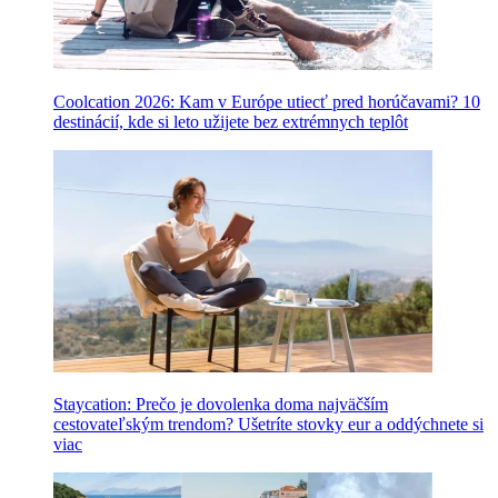
Coolcation 2026: Kam v Európe utiecť pred horúčavami? 10
destinácií, kde si leto užijete bez extrémnych teplôt
Staycation: Prečo je dovolenka doma najväčším
cestovateľským trendom? Ušetríte stovky eur a oddýchnete si
viac