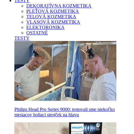
TESTY
DEKORATÍVNA KOZMETIKA
PLEŤOVÁ KOZMETIKA
TELOVÁ KOZMETIKA
VLASOVÁ KOZMETIKA
ELEKTORONIKA
OSTATNÉ
TESTY
Philips Head Pro Series 9000: testovali sme niekoľko
mesiacov holiaci strojček na hlavu