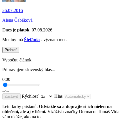
26.07.2016
Alena Čabáková
Dnes je
piatok
, 07.08.2026
Meniny má
Štefánia
- význam mena
Prehrať
Vypočuť článok
Pripravujem slovenský hlas...
0:00
--:--
Rýchlosť
Hlas
Zastaviť
Letu farby pristanú.
Odviažte sa a doprajte si ich nielen na
oblečení, ale aj v líčení.
Vizážista značky Dermacol Tomáš Vida
vám ukáže, ako na to.