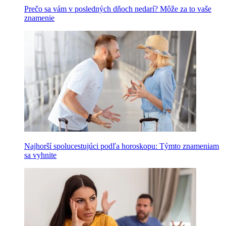
Prečo sa vám v posledných dňoch nedarí? Môže za to vaše
znamenie
Najhorší spolucestujúci podľa horoskopu: Týmto znameniam
sa vyhnite