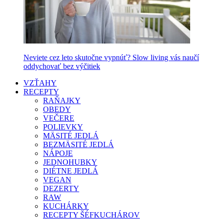
Neviete cez leto skutočne vypnúť? Slow living vás naučí
oddychovať bez výčitiek
VZŤAHY
RECEPTY
RAŇAJKY
OBEDY
VEČERE
POLIEVKY
MÄSITÉ JEDLÁ
BEZMÄSITÉ JEDLÁ
NÁPOJE
JEDNOHUBKY
DIÉTNE JEDLÁ
VEGAN
DEZERTY
RAW
KUCHÁRKY
RECEPTY ŠÉFKUCHÁROV