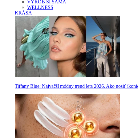
VYROB SI SAMA
WELLNESS
KRÁSA
Tiffany Blue: Najväčší módny trend leta 2026. Ako nosiť ikon