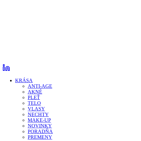
KRÁSA
ANTI-AGE
AKNÉ
PLEŤ
TELO
VLASY
NECHTY
MAKE-UP
NOVINKY
PORADŇA
PREMENY