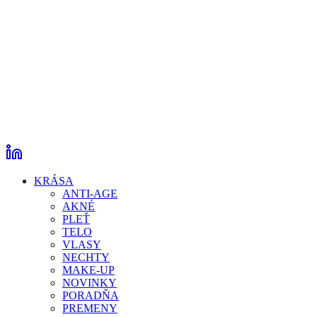
KRÁSA
ANTI-AGE
AKNÉ
PLEŤ
TELO
VLASY
NECHTY
MAKE-UP
NOVINKY
PORADŇA
PREMENY