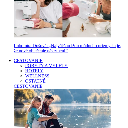
Ľubomíra Dóšová: „Najväčšou lžou módneho priemyslu je,
že nové oblečenie nás zmení.“
CESTOVANIE
POBYTY A VÝLETY
HOTELY
WELLNESS
OSTATNÉ
CESTOVANIE