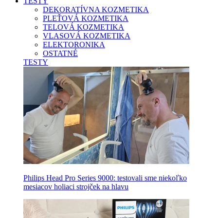
TESTY
DEKORATÍVNA KOZMETIKA
PLEŤOVÁ KOZMETIKA
TELOVÁ KOZMETIKA
VLASOVÁ KOZMETIKA
ELEKTORONIKA
OSTATNÉ
TESTY
Philips Head Pro Series 9000: testovali sme niekoľko
mesiacov holiaci strojček na hlavu