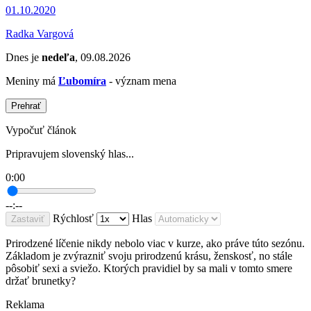
01.10.2020
Radka Vargová
Dnes je
nedeľa
, 09.08.2026
Meniny má
Ľubomíra
- význam mena
Prehrať
Vypočuť článok
Pripravujem slovenský hlas...
0:00
--:--
Rýchlosť
Hlas
Zastaviť
Prirodzené líčenie nikdy nebolo viac v kurze, ako práve túto sezónu.
Základom je zvýrazniť svoju prirodzenú krásu, ženskosť, no stále
pôsobiť sexi a sviežo. Ktorých pravidiel by sa mali v tomto smere
držať brunetky?
Reklama