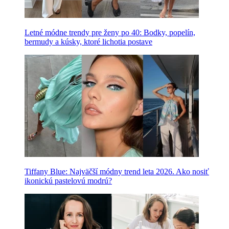
Letné módne trendy pre ženy po 40: Bodky, popelín,
bermudy a kúsky, ktoré lichotia postave
Tiffany Blue: Najväčší módny trend leta 2026. Ako nosiť
ikonickú pastelovú modrú?