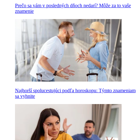
Prečo sa vám v posledných dňoch nedarí? Môže za to vaše
znamenie
Najhorší spolucestujúci podľa horoskopu: Týmto znameniam
sa vyhnite