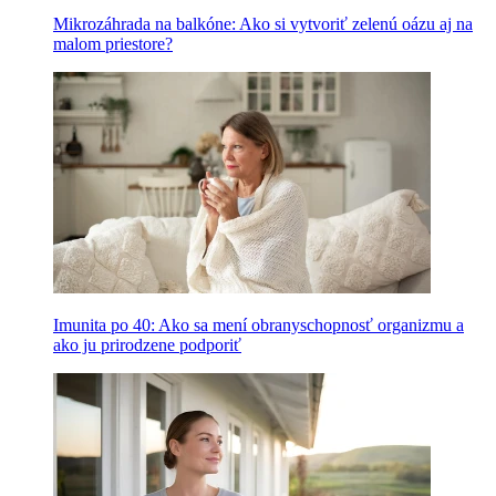
Mikrozáhrada na balkóne: Ako si vytvoriť zelenú oázu aj na
malom priestore?
Imunita po 40: Ako sa mení obranyschopnosť organizmu a
ako ju prirodzene podporiť