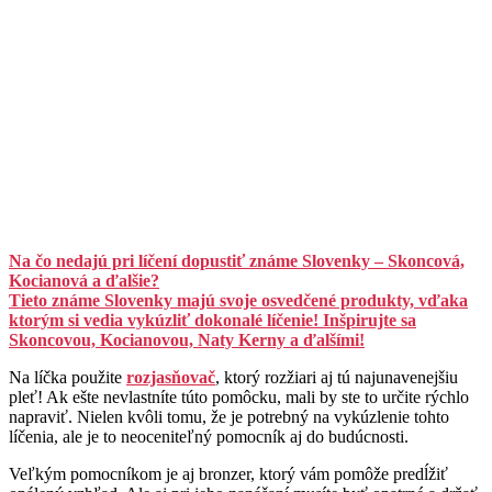
Na čo nedajú pri líčení dopustiť známe Slovenky – Skoncová,
Kocianová a ďalšie?
Tieto známe Slovenky majú svoje osvedčené produkty, vďaka
ktorým si vedia vykúzliť dokonalé líčenie! Inšpirujte sa
Skoncovou, Kocianovou, Naty Kerny a ďalšími!
Na líčka použite
rozjasňovač
, ktorý rozžiari aj tú najunavenejšiu
pleť! Ak ešte nevlastníte túto pomôcku, mali by ste to určite rýchlo
napraviť. Nielen kvôli tomu, že je potrebný na vykúzlenie tohto
líčenia, ale je to neoceniteľný pomocník aj do budúcnosti.
Veľkým pomocníkom je aj bronzer, ktorý vám pomôže predĺžiť