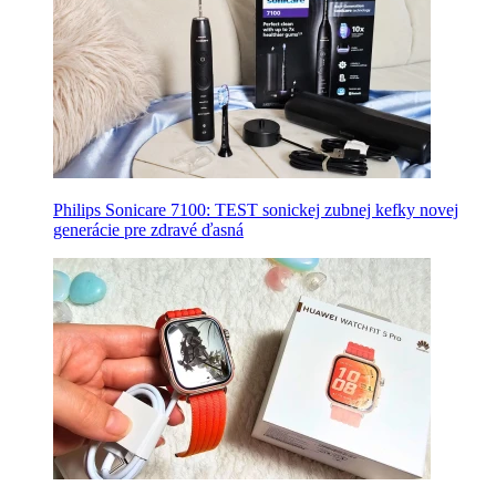
Philips Sonicare 7100: TEST sonickej zubnej kefky novej
generácie pre zdravé ďasná