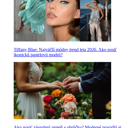
Tiffany Blue: Najväčší módny trend leta 2026. Ako nosiť
ikonickú pastelovú modrú?
Ako nosiť zásnubný prsteň a obrúčku? Moderné pravidlá aj