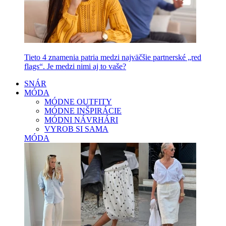
Tieto 4 znamenia patria medzi najväčšie partnerské „red
flags“. Je medzi nimi aj to vaše?
SNÁR
MÓDA
MÓDNE OUTFITY
MÓDNE INŠPIRÁCIE
MÓDNI NÁVRHÁRI
VYROB SI SAMA
MÓDA