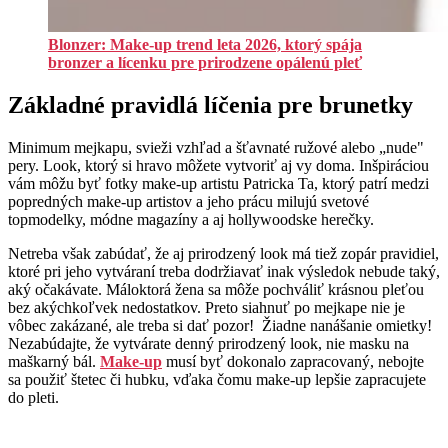
Blonzer: Make-up trend leta 2026, ktorý spája
bronzer a lícenku pre prirodzene opálenú pleť
Základné pravidlá líčenia pre brunetky
Minimum mejkapu, svieži vzhľad a šťavnaté ružové alebo „nude"
pery. Look, ktorý si hravo môžete vytvoriť aj vy doma. Inšpiráciou
vám môžu byť fotky make-up artistu Patricka Ta, ktorý patrí medzi
popredných make-up artistov a jeho prácu milujú svetové
topmodelky, módne magazíny a aj hollywoodske herečky.
Netreba však zabúdať, že aj prirodzený look má tiež zopár pravidiel,
ktoré pri jeho vytváraní treba dodržiavať inak výsledok nebude taký,
aký očakávate. Máloktorá žena sa môže pochváliť krásnou pleťou
bez akýchkoľvek nedostatkov. Preto siahnuť po mejkape nie je
vôbec zakázané, ale treba si dať pozor! Žiadne nanášanie omietky!
Nezabúdajte, že vytvárate denný prirodzený look, nie masku na
maškarný bál.
Make-up
musí byť dokonalo zapracovaný, nebojte
sa použiť štetec či hubku, vďaka čomu make-up lepšie zapracujete
do pleti.