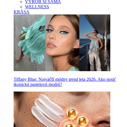
VYROB SI SAMA
WELLNESS
KRÁSA
Tiffany Blue: Najväčší módny trend leta 2026. Ako nosiť
ikonickú pastelovú modrú?