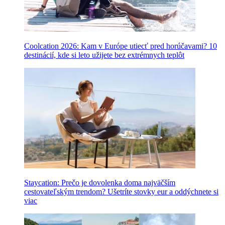
Coolcation 2026: Kam v Európe utiecť pred horúčavami? 10
destinácií, kde si leto užijete bez extrémnych teplôt
Staycation: Prečo je dovolenka doma najväčším
cestovateľským trendom? Ušetríte stovky eur a oddýchnete si
viac