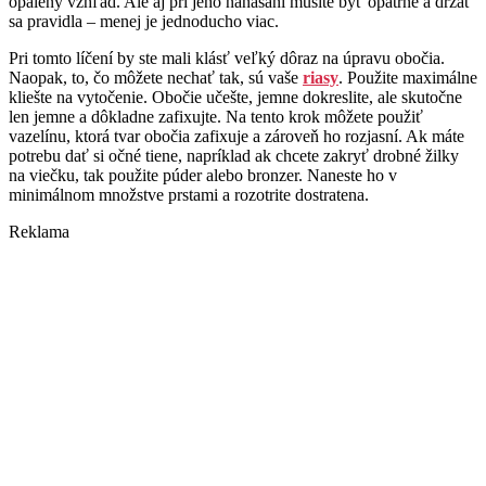
opálený vzhľad. Ale aj pri jeho nanášaní musíte byť opatrné a držať
sa pravidla – menej je jednoducho viac.
Pri tomto líčení by ste mali klásť veľký dôraz na úpravu obočia.
Naopak, to, čo môžete nechať tak, sú vaše
riasy
. Použite maximálne
kliešte na vytočenie. Obočie učešte, jemne dokreslite, ale skutočne
len jemne a dôkladne zafixujte. Na tento krok môžete použiť
vazelínu, ktorá tvar obočia zafixuje a zároveň ho rozjasní. Ak máte
potrebu dať si očné tiene, napríklad ak chcete zakryť drobné žilky
na viečku, tak použite púder alebo bronzer. Naneste ho v
minimálnom množstve prstami a rozotrite dostratena.
Reklama