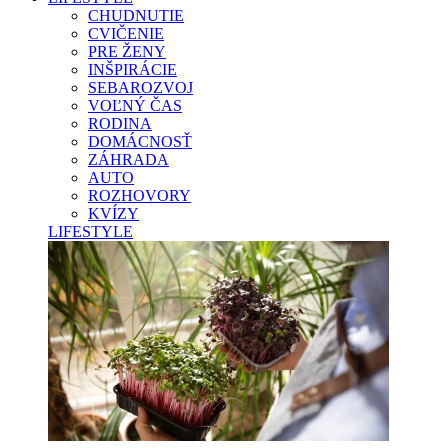
CHUDNUTIE
CVIČENIE
PRE ŽENY
INŠPIRÁCIE
SEBAROZVOJ
VOĽNÝ ČAS
RODINA
DOMÁCNOSŤ
ZÁHRADA
AUTO
ROZHOVORY
KVÍZY
LIFESTYLE