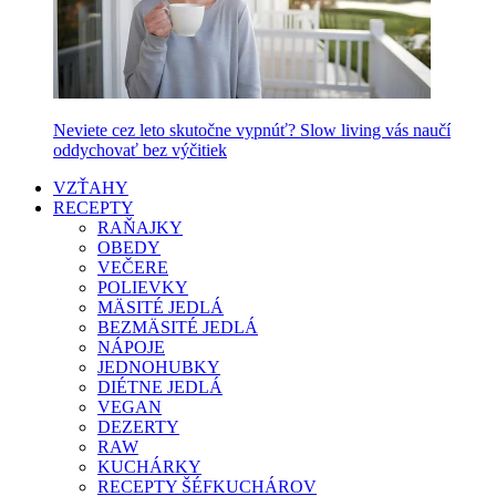
Neviete cez leto skutočne vypnúť? Slow living vás naučí
oddychovať bez výčitiek
VZŤAHY
RECEPTY
RAŇAJKY
OBEDY
VEČERE
POLIEVKY
MÄSITÉ JEDLÁ
BEZMÄSITÉ JEDLÁ
NÁPOJE
JEDNOHUBKY
DIÉTNE JEDLÁ
VEGAN
DEZERTY
RAW
KUCHÁRKY
RECEPTY ŠÉFKUCHÁROV