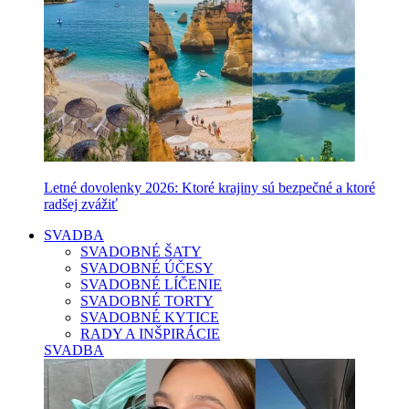
Letné dovolenky 2026: Ktoré krajiny sú bezpečné a ktoré
radšej zvážiť
SVADBA
SVADOBNÉ ŠATY
SVADOBNÉ ÚČESY
SVADOBNÉ LÍČENIE
SVADOBNÉ TORTY
SVADOBNÉ KYTICE
RADY A INŠPIRÁCIE
SVADBA