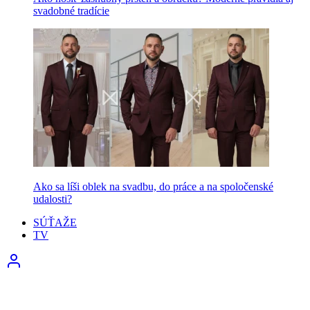
svadobné tradície
Ako sa líši oblek na svadbu, do práce a na spoločenské
udalosti?
SÚŤAŽE
TV