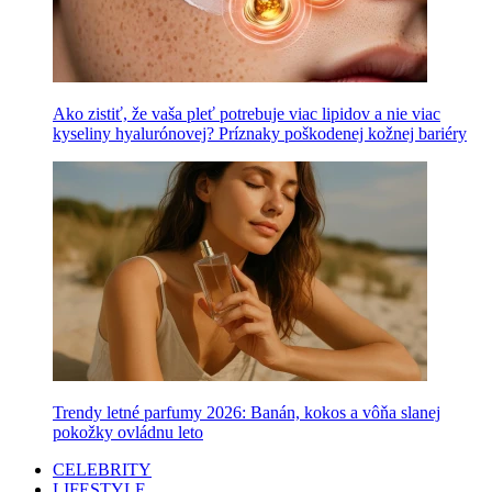
Ako zistiť, že vaša pleť potrebuje viac lipidov a nie viac
kyseliny hyalurónovej? Príznaky poškodenej kožnej bariéry
Trendy letné parfumy 2026: Banán, kokos a vôňa slanej
pokožky ovládnu leto
CELEBRITY
LIFESTYLE