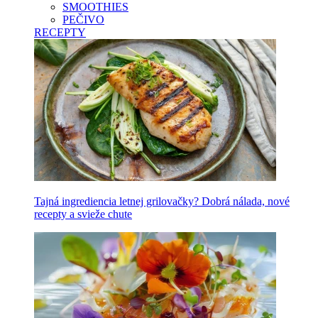
SMOOTHIES
PEČIVO
RECEPTY
Tajná ingrediencia letnej grilovačky? Dobrá nálada, nové
recepty a svieže chute