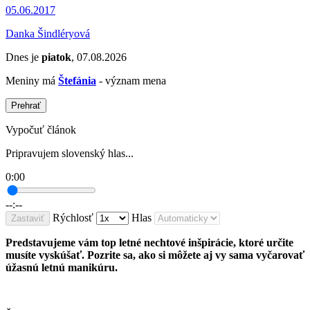
05.06.2017
Danka Šindléryová
Dnes je
piatok
, 07.08.2026
Meniny má
Štefánia
- význam mena
Prehrať
Vypočuť článok
Pripravujem slovenský hlas...
0:00
--:--
Rýchlosť
Hlas
Zastaviť
Predstavujeme vám top letné nechtové inšpirácie, ktoré určite
musíte vyskúšať. Pozrite sa, ako si môžete aj vy sama vyčarovať
úžasnú letnú manikúru.