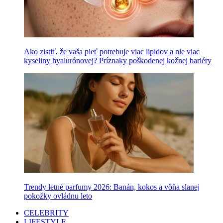
Ako zistiť, že vaša pleť potrebuje viac lipidov a nie viac
kyseliny hyalurónovej? Príznaky poškodenej kožnej bariéry
Trendy letné parfumy 2026: Banán, kokos a vôňa slanej
pokožky ovládnu leto
CELEBRITY
LIFESTYLE