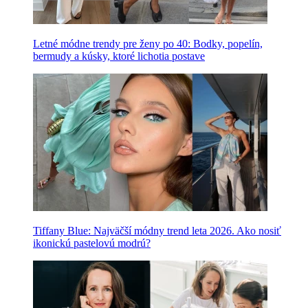
Letné módne trendy pre ženy po 40: Bodky, popelín,
bermudy a kúsky, ktoré lichotia postave
Tiffany Blue: Najväčší módny trend leta 2026. Ako nosiť
ikonickú pastelovú modrú?