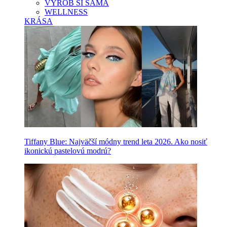
VYROB SI SAMA
WELLNESS
KRÁSA
Tiffany Blue: Najväčší módny trend leta 2026. Ako nosiť
ikonickú pastelovú modrú?