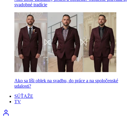
svadobné tradície
Ako sa líši oblek na svadbu, do práce a na spoločenské
udalosti?
SÚŤAŽE
TV