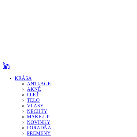
KRÁSA
ANTI-AGE
AKNÉ
PLEŤ
TELO
VLASY
NECHTY
MAKE-UP
NOVINKY
PORADŇA
PREMENY