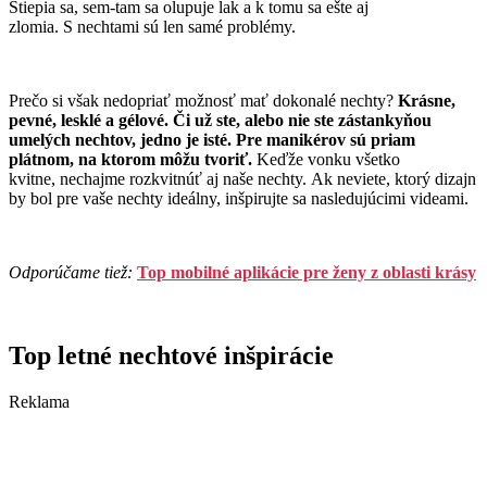
Štiepia sa, sem-tam sa olupuje lak a k tomu sa ešte aj
zlomia. S nechtami sú len samé problémy.
Prečo si však nedopriať možnosť mať dokonalé nechty?
Krásne,
pevné, lesklé a gélové. Či už ste, alebo nie ste zástankyňou
umelých nechtov, jedno je isté. Pre manikérov sú priam
plátnom, na ktorom môžu tvoriť.
Keďže vonku všetko
kvitne, nechajme rozkvitnúť aj naše nechty. Ak neviete, ktorý dizajn
by bol pre vaše nechty ideálny, inšpirujte sa nasledujúcimi videami.
Odporúčame tiež:
Top mobilné aplikácie pre ženy z oblasti krásy
Top letné nechtové inšpirácie
Reklama