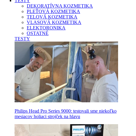
TESTY
DEKORATÍVNA KOZMETIKA
PLEŤOVÁ KOZMETIKA
TELOVÁ KOZMETIKA
VLASOVÁ KOZMETIKA
ELEKTORONIKA
OSTATNÉ
TESTY
Philips Head Pro Series 9000: testovali sme niekoľko
mesiacov holiaci strojček na hlavu