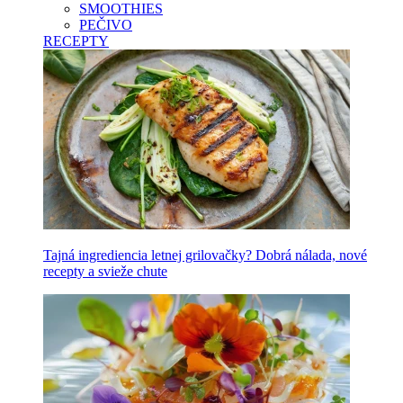
SMOOTHIES
PEČIVO
RECEPTY
Tajná ingrediencia letnej grilovačky? Dobrá nálada, nové
recepty a svieže chute