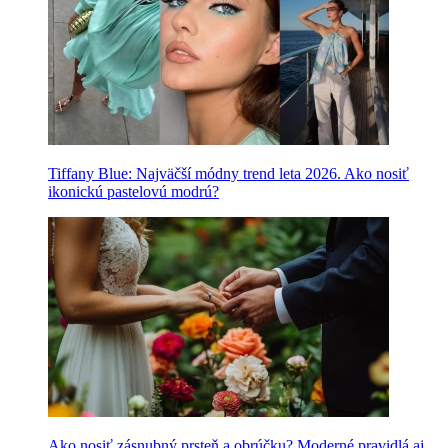
Tiffany Blue: Najväčší módny trend leta 2026. Ako nosiť
ikonickú pastelovú modrú?
Ako nosiť zásnubný prsteň a obrúčku? Moderné pravidlá aj