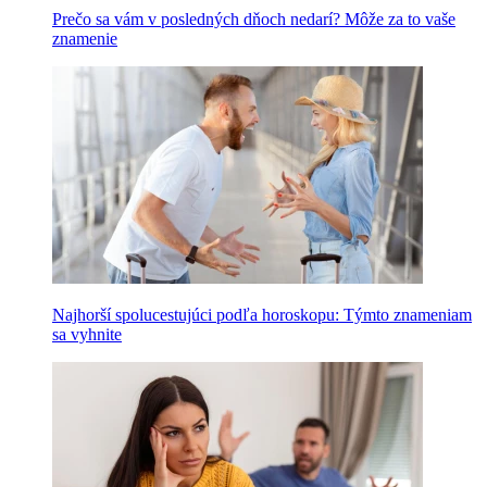
Prečo sa vám v posledných dňoch nedarí? Môže za to vaše
znamenie
Najhorší spolucestujúci podľa horoskopu: Týmto znameniam
sa vyhnite