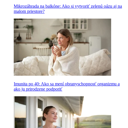
Mikrozáhrada na balkóne: Ako si vytvoriť zelenú oázu aj na
malom priestore?
Imunita po 40: Ako sa mení obranyschopnosť organizmu a
ako ju prirodzene podporiť