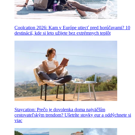
Coolcation 2026: Kam v Európe utiecť pred horúčavami? 10
destinácií, kde si leto užijete bez extrémnych teplôt
Staycation: Prečo je dovolenka doma najväčším
cestovateľským trendom? Ušetríte stovky eur a oddýchnete si
viac