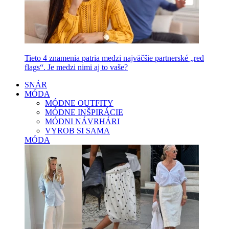
Tieto 4 znamenia patria medzi najväčšie partnerské „red
flags“. Je medzi nimi aj to vaše?
SNÁR
MÓDA
MÓDNE OUTFITY
MÓDNE INŠPIRÁCIE
MÓDNI NÁVRHÁRI
VYROB SI SAMA
MÓDA