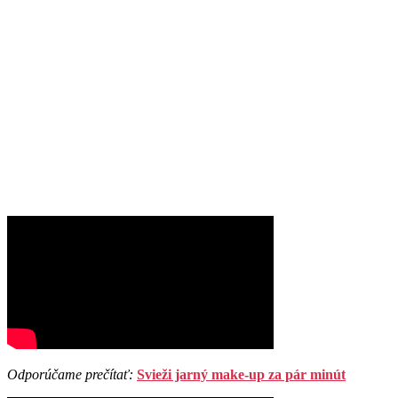
Odporúčame prečítať:
Svieži jarný make-up za pár minút