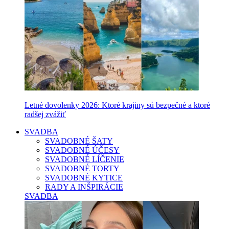
Letné dovolenky 2026: Ktoré krajiny sú bezpečné a ktoré
radšej zvážiť
SVADBA
SVADOBNÉ ŠATY
SVADOBNÉ ÚČESY
SVADOBNÉ LÍČENIE
SVADOBNÉ TORTY
SVADOBNÉ KYTICE
RADY A INŠPIRÁCIE
SVADBA