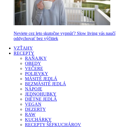
Neviete cez leto skutočne vypnúť? Slow living vás naučí
oddychovať bez výčitiek
VZŤAHY
RECEPTY
RAŇAJKY
OBEDY
VEČERE
POLIEVKY
MÄSITÉ JEDLÁ
BEZMÄSITÉ JEDLÁ
NÁPOJE
JEDNOHUBKY
DIÉTNE JEDLÁ
VEGAN
DEZERTY
RAW
KUCHÁRKY
RECEPTY ŠÉFKUCHÁROV