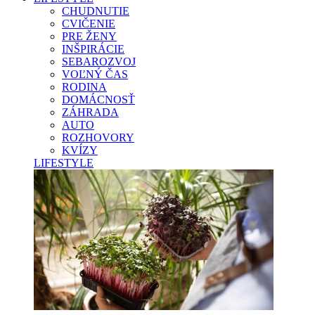
CHUDNUTIE
CVIČENIE
PRE ŽENY
INŠPIRÁCIE
SEBAROZVOJ
VOĽNÝ ČAS
RODINA
DOMÁCNOSŤ
ZÁHRADA
AUTO
ROZHOVORY
KVÍZY
LIFESTYLE