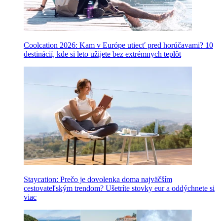
Coolcation 2026: Kam v Európe utiecť pred horúčavami? 10
destinácií, kde si leto užijete bez extrémnych teplôt
Staycation: Prečo je dovolenka doma najväčším
cestovateľským trendom? Ušetríte stovky eur a oddýchnete si
viac