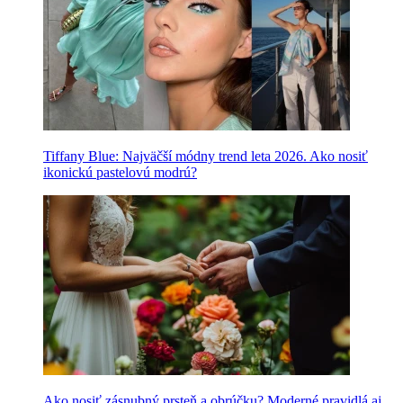
Tiffany Blue: Najväčší módny trend leta 2026. Ako nosiť
ikonickú pastelovú modrú?
Ako nosiť zásnubný prsteň a obrúčku? Moderné pravidlá aj