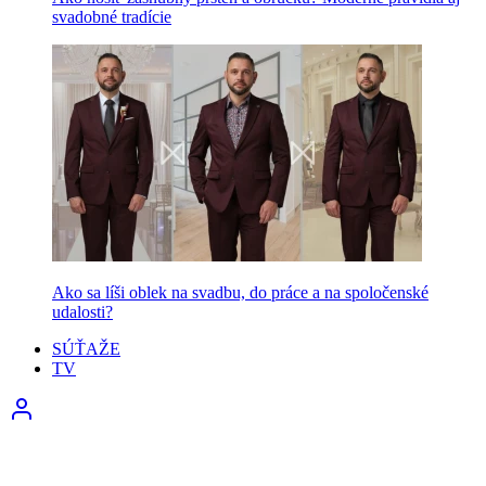
svadobné tradície
Ako sa líši oblek na svadbu, do práce a na spoločenské
udalosti?
SÚŤAŽE
TV