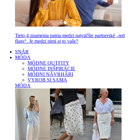
Tieto 4 znamenia patria medzi najväčšie partnerské „red
flags“. Je medzi nimi aj to vaše?
SNÁR
MÓDA
MÓDNE OUTFITY
MÓDNE INŠPIRÁCIE
MÓDNI NÁVRHÁRI
VYROB SI SAMA
MÓDA