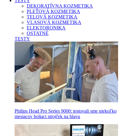
TESTY
DEKORATÍVNA KOZMETIKA
PLEŤOVÁ KOZMETIKA
TELOVÁ KOZMETIKA
VLASOVÁ KOZMETIKA
ELEKTORONIKA
OSTATNÉ
TESTY
Philips Head Pro Series 9000: testovali sme niekoľko
mesiacov holiaci strojček na hlavu