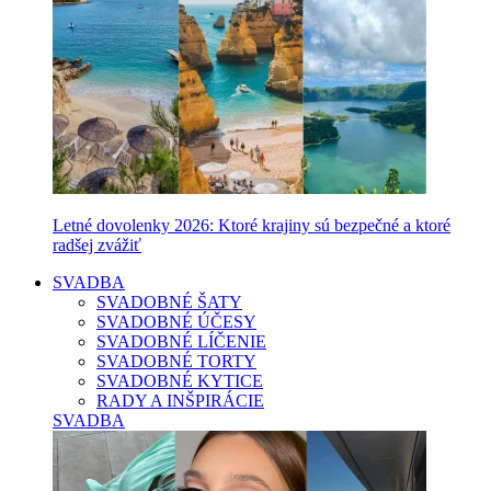
Letné dovolenky 2026: Ktoré krajiny sú bezpečné a ktoré
radšej zvážiť
SVADBA
SVADOBNÉ ŠATY
SVADOBNÉ ÚČESY
SVADOBNÉ LÍČENIE
SVADOBNÉ TORTY
SVADOBNÉ KYTICE
RADY A INŠPIRÁCIE
SVADBA