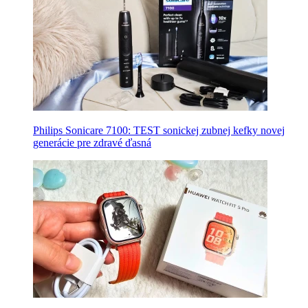
Philips Sonicare 7100: TEST sonickej zubnej kefky novej
generácie pre zdravé ďasná