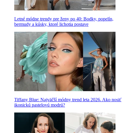
Letné módne trendy pre ženy po 40: Bodky, popelín,
bermudy a kúsky, ktoré lichotia postave
Tiffany Blue: Najväčší módny trend leta 2026. Ako nosiť
ikonickú pastelovú modrú?