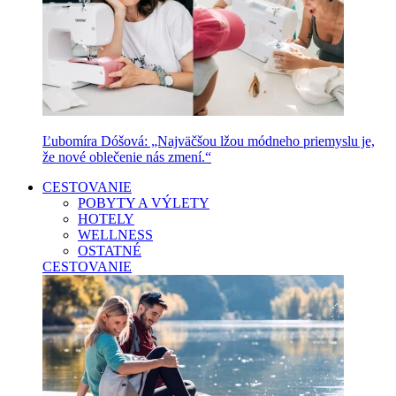
Ľubomíra Dóšová: „Najväčšou lžou módneho priemyslu je,
že nové oblečenie nás zmení.“
CESTOVANIE
POBYTY A VÝLETY
HOTELY
WELLNESS
OSTATNÉ
CESTOVANIE