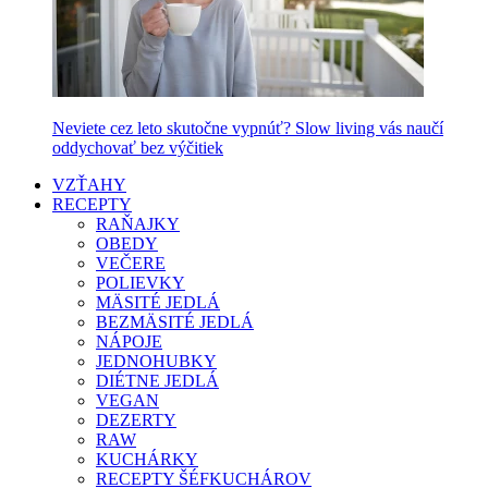
Neviete cez leto skutočne vypnúť? Slow living vás naučí
oddychovať bez výčitiek
VZŤAHY
RECEPTY
RAŇAJKY
OBEDY
VEČERE
POLIEVKY
MÄSITÉ JEDLÁ
BEZMÄSITÉ JEDLÁ
NÁPOJE
JEDNOHUBKY
DIÉTNE JEDLÁ
VEGAN
DEZERTY
RAW
KUCHÁRKY
RECEPTY ŠÉFKUCHÁROV