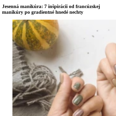
Jesenná manikúra: 7 inšpirácii od francúzskej
manikúry po gradientné hnedé nechty