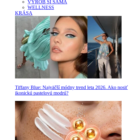
VYROB SI SAMA
WELLNESS
KRÁSA
Tiffany Blue: Najväčší módny trend leta 2026. Ako nosiť
ikonickú pastelovú modrú?