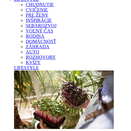
CHUDNUTIE
CVIČENIE
PRE ŽENY
INŠPIRÁCIE
SEBAROZVOJ
VOĽNÝ ČAS
RODINA
DOMÁCNOSŤ
ZÁHRADA
AUTO
ROZHOVORY
KVÍZY
LIFESTYLE