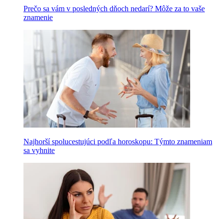
Prečo sa vám v posledných dňoch nedarí? Môže za to vaše
znamenie
Najhorší spolucestujúci podľa horoskopu: Týmto znameniam
sa vyhnite