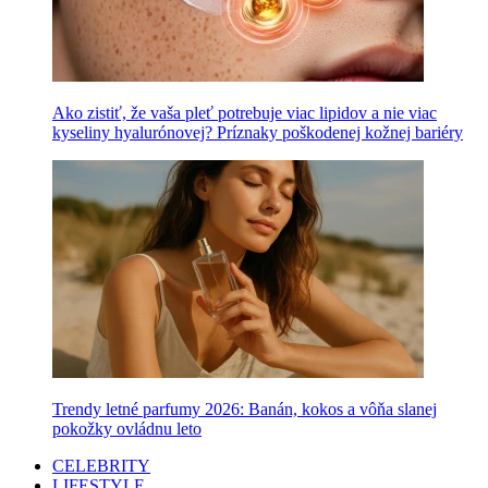
Ako zistiť, že vaša pleť potrebuje viac lipidov a nie viac
kyseliny hyalurónovej? Príznaky poškodenej kožnej bariéry
Trendy letné parfumy 2026: Banán, kokos a vôňa slanej
pokožky ovládnu leto
CELEBRITY
LIFESTYLE