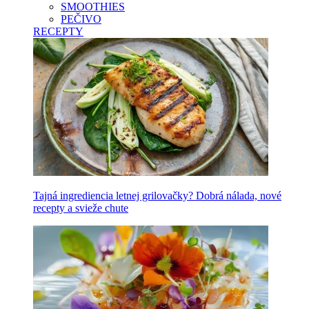
SMOOTHIES
PEČIVO
RECEPTY
Tajná ingrediencia letnej grilovačky? Dobrá nálada, nové
recepty a svieže chute