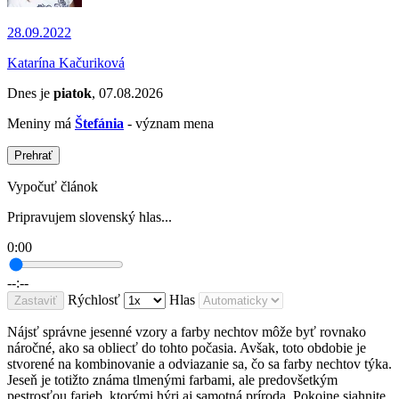
28.09.2022
Katarína Kačuriková
Dnes je
piatok
, 07.08.2026
Meniny má
Štefánia
- význam mena
Prehrať
Vypočuť článok
Pripravujem slovenský hlas...
0:00
--:--
Rýchlosť
Hlas
Zastaviť
Nájsť správne jesenné vzory a farby nechtov môže byť rovnako
náročné, ako sa obliecť do tohto počasia. Avšak, toto obdobie je
stvorené na kombinovanie a odviazanie sa, čo sa farby nechtov týka.
Jeseň je totižto známa tlmenými farbami, ale predovšetkým
pestrosťou farieb, ktorými hýri aj samotná príroda. Pokojne siahnite