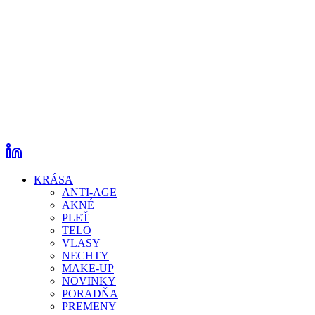
KRÁSA
ANTI-AGE
AKNÉ
PLEŤ
TELO
VLASY
NECHTY
MAKE-UP
NOVINKY
PORADŇA
PREMENY