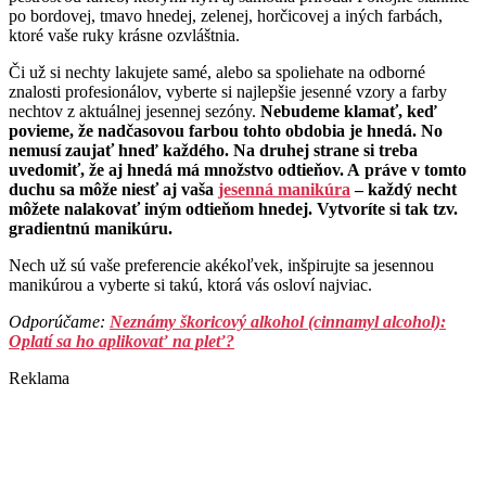
po bordovej, tmavo hnedej, zelenej, horčicovej a iných farbách,
ktoré vaše ruky krásne ozvláštnia.
Či už si nechty lakujete samé, alebo sa spoliehate na odborné
znalosti profesionálov, vyberte si najlepšie jesenné vzory a farby
nechtov z aktuálnej jesennej sezóny.
Nebudeme klamať, keď
povieme, že nadčasovou farbou tohto obdobia je hnedá. No
nemusí zaujať hneď každého. Na druhej strane si treba
uvedomiť, že aj hnedá má množstvo odtieňov. A práve v tomto
duchu sa môže niesť aj vaša
jesenná manikúra
– každý necht
môžete nalakovať iným odtieňom hnedej. Vytvoríte si tak tzv.
gradientnú manikúru.
Nech už sú vaše preferencie akékoľvek, inšpirujte sa jesennou
manikúrou a vyberte si takú, ktorá vás osloví najviac.
Odporúčame:
Neznámy škoricový alkohol (cinnamyl alcohol):
Oplatí sa ho aplikovať na pleť?
Reklama