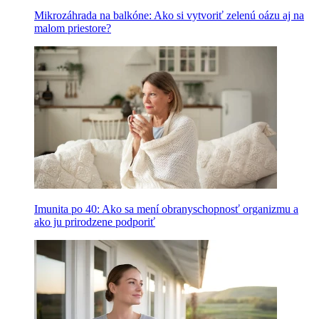
Mikrozáhrada na balkóne: Ako si vytvoriť zelenú oázu aj na
malom priestore?
Imunita po 40: Ako sa mení obranyschopnosť organizmu a
ako ju prirodzene podporiť