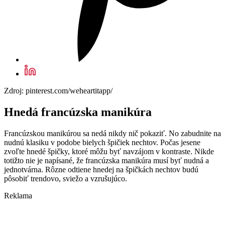
Zdroj: pinterest.com/weheartitapp/
Hnedá francúzska manikúra
Francúzskou manikúrou sa nedá nikdy nič pokaziť. No zabudnite na
nudnú klasiku v podobe bielych špičiek nechtov. Počas jesene
zvoľte hnedé špičky, ktoré môžu byť navzájom v kontraste. Nikde
totižto nie je napísané, že francúzska manikúra musí byť nudná a
jednotvárna. Rôzne odtiene hnedej na špičkách nechtov budú
pôsobiť trendovo, sviežo a vzrušujúco.
Reklama