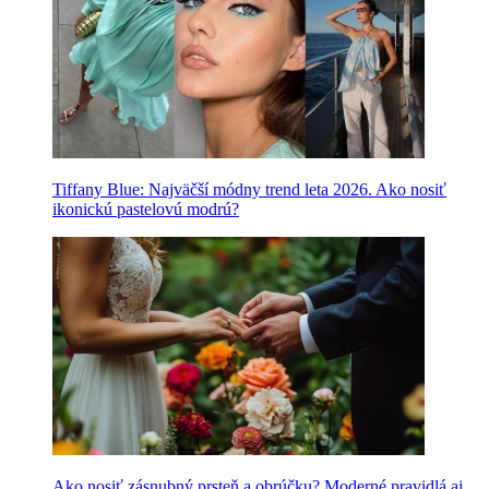
Tiffany Blue: Najväčší módny trend leta 2026. Ako nosiť
ikonickú pastelovú modrú?
Ako nosiť zásnubný prsteň a obrúčku? Moderné pravidlá aj