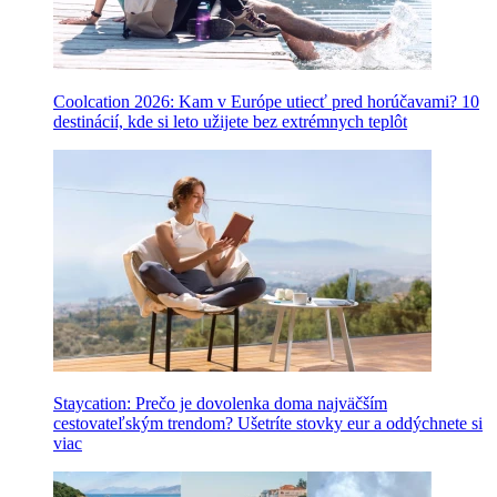
Coolcation 2026: Kam v Európe utiecť pred horúčavami? 10
destinácií, kde si leto užijete bez extrémnych teplôt
Staycation: Prečo je dovolenka doma najväčším
cestovateľským trendom? Ušetríte stovky eur a oddýchnete si
viac