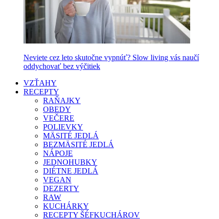
Neviete cez leto skutočne vypnúť? Slow living vás naučí
oddychovať bez výčitiek
VZŤAHY
RECEPTY
RAŇAJKY
OBEDY
VEČERE
POLIEVKY
MÄSITÉ JEDLÁ
BEZMÄSITÉ JEDLÁ
NÁPOJE
JEDNOHUBKY
DIÉTNE JEDLÁ
VEGAN
DEZERTY
RAW
KUCHÁRKY
RECEPTY ŠÉFKUCHÁROV