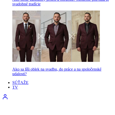
svadobné tradície
Ako sa líši oblek na svadbu, do práce a na spoločenské
udalosti?
SÚŤAŽE
TV