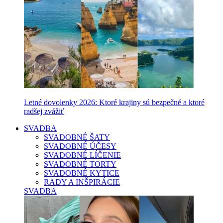
Letné dovolenky 2026: Ktoré krajiny sú bezpečné a ktoré
radšej zvážiť
SVADBA
SVADOBNÉ ŠATY
SVADOBNÉ ÚČESY
SVADOBNÉ LÍČENIE
SVADOBNÉ TORTY
SVADOBNÉ KYTICE
RADY A INŠPIRÁCIE
SVADBA