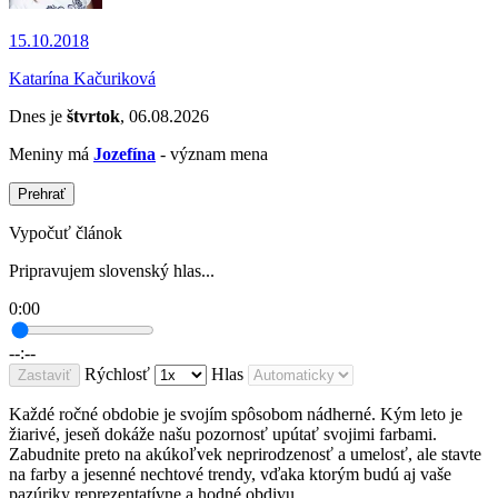
15.10.2018
Katarína Kačuriková
Dnes je
štvrtok
, 06.08.2026
Meniny má
Jozefína
- význam mena
Prehrať
Vypočuť článok
Pripravujem slovenský hlas...
0:00
--:--
Rýchlosť
Hlas
Zastaviť
Každé ročné obdobie je svojím spôsobom nádherné. Kým leto je
žiarivé, jeseň dokáže našu pozornosť upútať svojimi farbami.
Zabudnite preto na akúkoľvek neprirodzenosť a umelosť, ale stavte
na farby a jesenné nechtové trendy, vďaka ktorým budú aj vaše
pazúriky reprezentatívne a hodné obdivu.