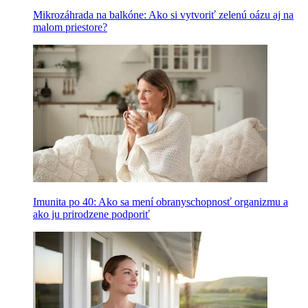
Mikrozáhrada na balkóne: Ako si vytvoriť zelenú oázu aj na
malom priestore?
Imunita po 40: Ako sa mení obranyschopnosť organizmu a
ako ju prirodzene podporiť