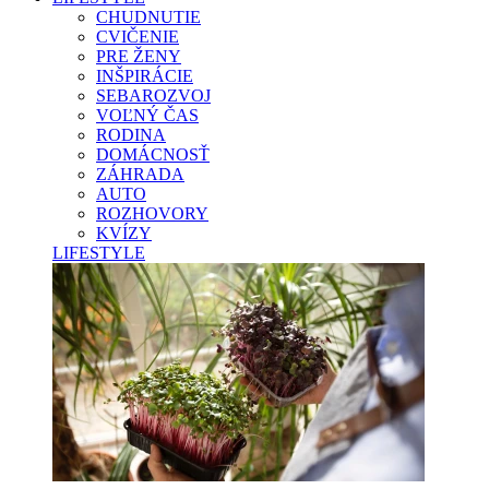
CHUDNUTIE
CVIČENIE
PRE ŽENY
INŠPIRÁCIE
SEBAROZVOJ
VOĽNÝ ČAS
RODINA
DOMÁCNOSŤ
ZÁHRADA
AUTO
ROZHOVORY
KVÍZY
LIFESTYLE