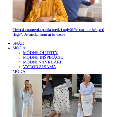
Tieto 4 znamenia patria medzi najväčšie partnerské „red
flags“. Je medzi nimi aj to vaše?
SNÁR
MÓDA
MÓDNE OUTFITY
MÓDNE INŠPIRÁCIE
MÓDNI NÁVRHÁRI
VYROB SI SAMA
MÓDA