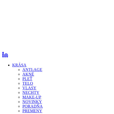
KRÁSA
ANTI-AGE
AKNÉ
PLEŤ
TELO
VLASY
NECHTY
MAKE-UP
NOVINKY
PORADŇA
PREMENY