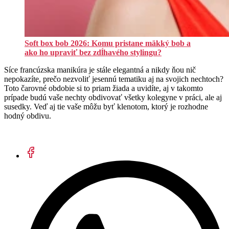
Soft box bob 2026: Komu pristane mäkký bob a
ako ho upraviť bez zdĺhavého stylingu?
Síce francúzska manikúra je stále elegantná a nikdy ňou nič
nepokazíte, prečo nezvoliť jesennú tematiku aj na svojich nechtoch?
Toto čarovné obdobie si to priam žiada a uvidíte, aj v takomto
prípade budú vaše nechty obdivovať všetky kolegyne v práci, ale aj
susedky. Veď aj tie vaše môžu byť klenotom, ktorý je rozhodne
hodný obdivu.