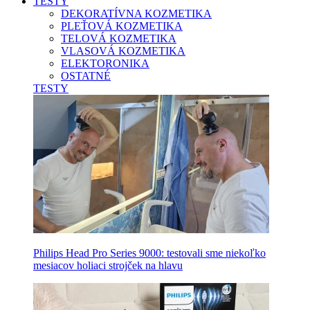
TESTY
DEKORATÍVNA KOZMETIKA
PLEŤOVÁ KOZMETIKA
TELOVÁ KOZMETIKA
VLASOVÁ KOZMETIKA
ELEKTORONIKA
OSTATNÉ
TESTY
Philips Head Pro Series 9000: testovali sme niekoľko
mesiacov holiaci strojček na hlavu