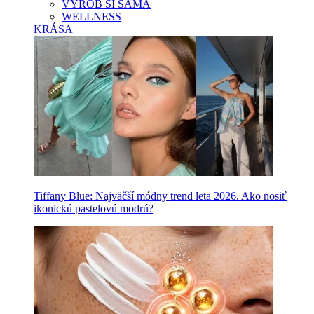
VYROB SI SAMA
WELLNESS
KRÁSA
Tiffany Blue: Najväčší módny trend leta 2026. Ako nosiť
ikonickú pastelovú modrú?