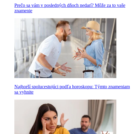
Prečo sa vám v posledných dňoch nedarí? Môže za to vaše
znamenie
Najhorší spolucestujúci podľa horoskopu: Týmto znameniam
sa vyhnite