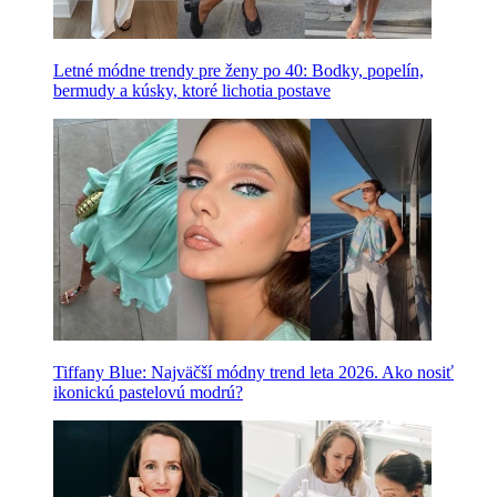
Letné módne trendy pre ženy po 40: Bodky, popelín,
bermudy a kúsky, ktoré lichotia postave
Tiffany Blue: Najväčší módny trend leta 2026. Ako nosiť
ikonickú pastelovú modrú?