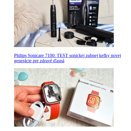
Philips Sonicare 7100: TEST sonickej zubnej kefky novej
generácie pre zdravé ďasná