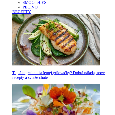
SMOOTHIES
PEČIVO
RECEPTY
Tajná ingrediencia letnej grilovačky? Dobrá nálada, nové
recepty a svieže chute