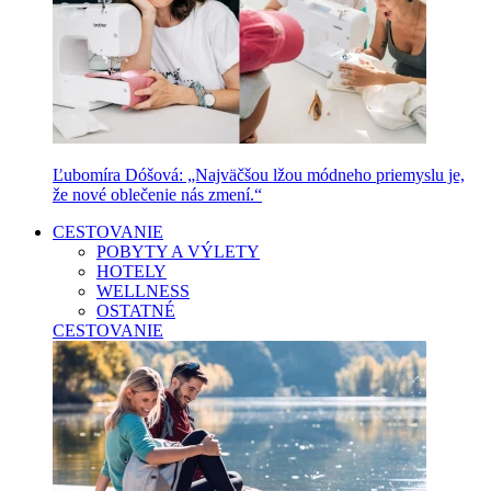
Ľubomíra Dóšová: „Najväčšou lžou módneho priemyslu je,
že nové oblečenie nás zmení.“
CESTOVANIE
POBYTY A VÝLETY
HOTELY
WELLNESS
OSTATNÉ
CESTOVANIE