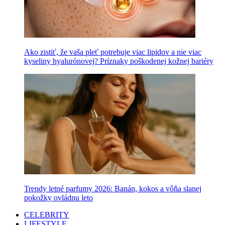
Ako zistiť, že vaša pleť potrebuje viac lipidov a nie viac
kyseliny hyalurónovej? Príznaky poškodenej kožnej bariéry
Trendy letné parfumy 2026: Banán, kokos a vôňa slanej
pokožky ovládnu leto
CELEBRITY
LIFESTYLE