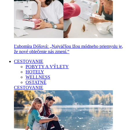
Ľubomíra Dóšová: „Najväčšou lžou módneho priemyslu je,
že nové oblečenie nás zmení.“
CESTOVANIE
POBYTY A VÝLETY
HOTELY
WELLNESS
OSTATNÉ
CESTOVANIE