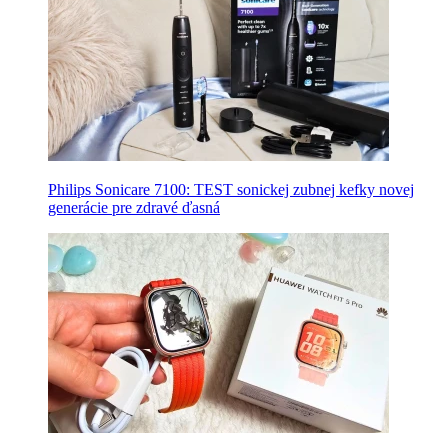
Philips Sonicare 7100: TEST sonickej zubnej kefky novej
generácie pre zdravé ďasná