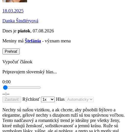
18.03.2025
Danka Šindléryová
Dnes je
piatok
, 07.08.2026
Meniny má
Štefánia
- význam mena
Prehrať
Vypočuť článok
Pripravujem slovenský hlas...
0:00
--:--
Rýchlosť
Hlas
Zastaviť
Nechty sú našou vizitkou, a ak chcete, aby pôsobili štýlovo a
elegantne, gélové nechty s dizajnom ruží sú tou správnou voľbou.
Tento nadčasový a romantický trend je ideálny pre všetky ženy,
ktoré milujú ženskosť, sofistikovanosť a jemnú krásu. Ruže sú
symbolom lásky, vášne, ale aj noblesy, a preto sa ich motív stal