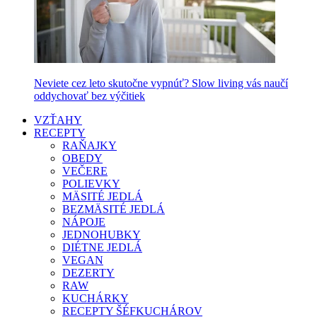
Neviete cez leto skutočne vypnúť? Slow living vás naučí
oddychovať bez výčitiek
VZŤAHY
RECEPTY
RAŇAJKY
OBEDY
VEČERE
POLIEVKY
MÄSITÉ JEDLÁ
BEZMÄSITÉ JEDLÁ
NÁPOJE
JEDNOHUBKY
DIÉTNE JEDLÁ
VEGAN
DEZERTY
RAW
KUCHÁRKY
RECEPTY ŠÉFKUCHÁROV