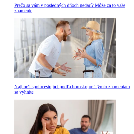
Prečo sa vám v posledných dňoch nedarí? Môže za to vaše
znamenie
Najhorší spolucestujúci podľa horoskopu: Týmto znameniam
sa vyhnite