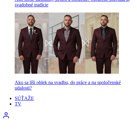
svadobné tradície
Ako sa líši oblek na svadbu, do práce a na spoločenské
udalosti?
SÚŤAŽE
TV