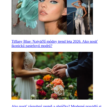
Tiffany Blue: Najväčší módny trend leta 2026. Ako nosiť
ikonickú pastelovú modrú?
Ako nosiť zásnubný prsteň a obrúčku? Moderné pravidlá aj