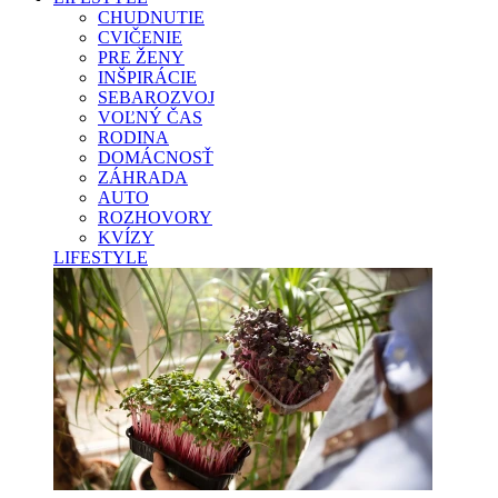
CHUDNUTIE
CVIČENIE
PRE ŽENY
INŠPIRÁCIE
SEBAROZVOJ
VOĽNÝ ČAS
RODINA
DOMÁCNOSŤ
ZÁHRADA
AUTO
ROZHOVORY
KVÍZY
LIFESTYLE