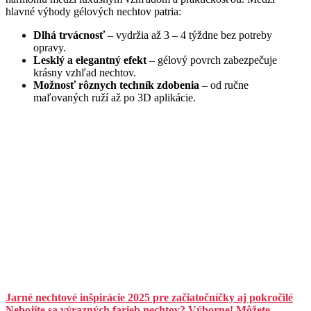
hlavné výhody gélových nechtov patria:
Dlhá trvácnosť
– vydržia až 3 – 4 týždne bez potreby
opravy.
Lesklý a elegantný efekt
– gélový povrch zabezpečuje
krásny vzhľad nechtov.
Možnosť rôznych techník zdobenia
– od ručne
maľovaných ruží až po 3D aplikácie.
Jarné nechtové inšpirácie 2025 pre začiatočníčky aj pokročilé
Nebojíte sa výrazných farieb nechtov? Výborne! Môžete