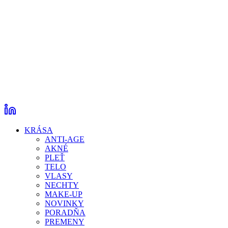
KRÁSA
ANTI-AGE
AKNÉ
PLEŤ
TELO
VLASY
NECHTY
MAKE-UP
NOVINKY
PORADŇA
PREMENY