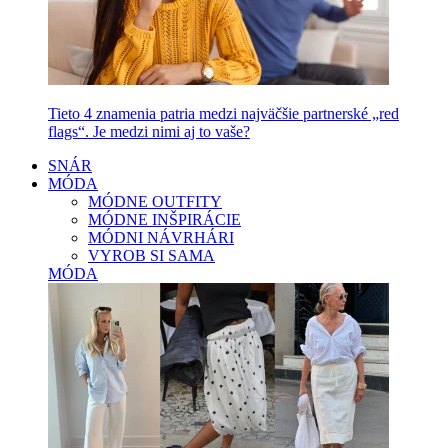
Tieto 4 znamenia patria medzi najväčšie partnerské „red
flags“. Je medzi nimi aj to vaše?
SNÁR
MÓDA
MÓDNE OUTFITY
MÓDNE INŠPIRÁCIE
MÓDNI NÁVRHÁRI
VYROB SI SAMA
MÓDA