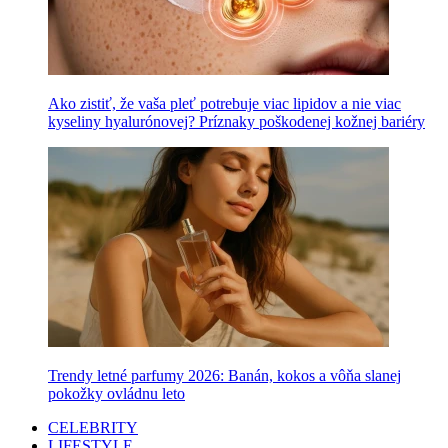
Ako zistiť, že vaša pleť potrebuje viac lipidov a nie viac
kyseliny hyalurónovej? Príznaky poškodenej kožnej bariéry
Trendy letné parfumy 2026: Banán, kokos a vôňa slanej
pokožky ovládnu leto
CELEBRITY
LIFESTYLE