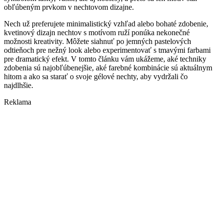
obľúbeným prvkom v nechtovom dizajne.
Nech už preferujete minimalistický vzhľad alebo bohaté zdobenie,
kvetinový dizajn nechtov s motívom ruží ponúka nekonečné
možnosti kreativity. Môžete siahnuť po jemných pastelových
odtieňoch pre nežný look alebo experimentovať s tmavými farbami
pre dramatický efekt. V tomto článku vám ukážeme, aké techniky
zdobenia sú najobľúbenejšie, aké farebné kombinácie sú aktuálnym
hitom a ako sa starať o svoje gélové nechty, aby vydržali čo
najdlhšie.
Reklama