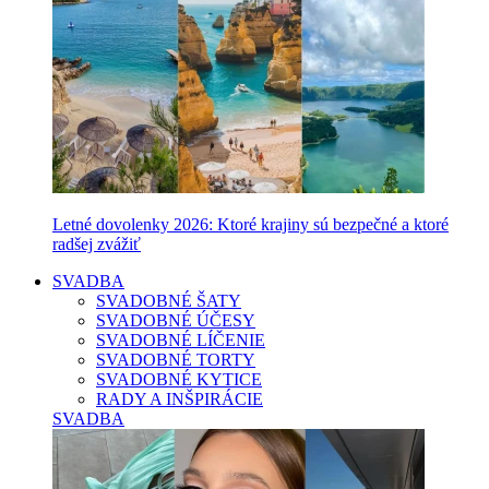
Letné dovolenky 2026: Ktoré krajiny sú bezpečné a ktoré
radšej zvážiť
SVADBA
SVADOBNÉ ŠATY
SVADOBNÉ ÚČESY
SVADOBNÉ LÍČENIE
SVADOBNÉ TORTY
SVADOBNÉ KYTICE
RADY A INŠPIRÁCIE
SVADBA