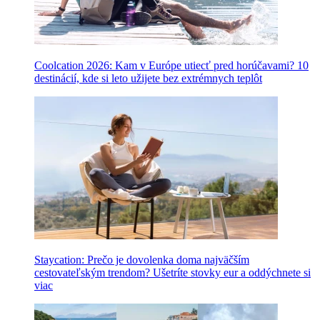
Coolcation 2026: Kam v Európe utiecť pred horúčavami? 10
destinácií, kde si leto užijete bez extrémnych teplôt
Staycation: Prečo je dovolenka doma najväčším
cestovateľským trendom? Ušetríte stovky eur a oddýchnete si
viac