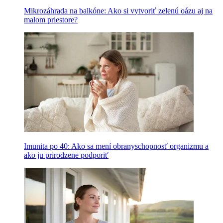
Mikrozáhrada na balkóne: Ako si vytvoriť zelenú oázu aj na
malom priestore?
Imunita po 40: Ako sa mení obranyschopnosť organizmu a
ako ju prirodzene podporiť