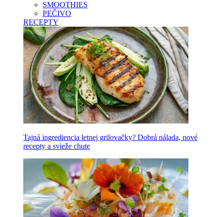
SMOOTHIES
PEČIVO
RECEPTY
Tajná ingrediencia letnej grilovačky? Dobrá nálada, nové
recepty a svieže chute