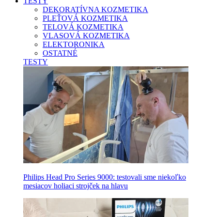
TESTY
DEKORATÍVNA KOZMETIKA
PLEŤOVÁ KOZMETIKA
TELOVÁ KOZMETIKA
VLASOVÁ KOZMETIKA
ELEKTORONIKA
OSTATNÉ
TESTY
Philips Head Pro Series 9000: testovali sme niekoľko
mesiacov holiaci strojček na hlavu