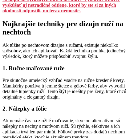
vyskúšať aj netradičné odtiene, ktoré by ste si za iných
okolností odpustili, no teraz nemusíte.
Najkrajšie techniky pre dizajn ruží na
nechtoch
Ak túžite po nechtovom dizajne s ružami, existuje niekoľko
spôsobov, ako ich aplikovať. Každá technika ponúka jedinečný
výsledok, ktorý môžete prispôsobiť svojmu štýlu.
1. Ručne maľované ruže
Pre skutočne umelecký vzhľad vsaďte na ručne kreslené kvety.
Manikérky používajú jemné štetce a gélové farby, aby vytvorili
detailné lupienky ruží. Tento štýl je ideálny pre ženy, ktoré chcú
originálny a elegantný dizajn.
2. Nálepky a fólie
Ak nemáte čas na zložité maľovanie, skvelou alternatívou sú
nálepky na nechty s motívom ruží. Sú rýchle, efektívne a ich
aplikácia trvá len pár minút. Fóliové prvky zas dodajú nechtom
metalický efekt, ktorý je aktuálnym trendom.