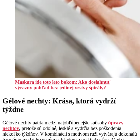
Maskara ide toto leto bokom: Ako dosiahnuť
výrazný pohľad bez jedinej vrstvy špirály?
Gélové nechty: Krása, ktorá vydrží
týždne
Gélové nechty patria medzi najobľúbenejšie spôsoby
úpravy
nechtov
, pretože sú odolné, lesklé a vydržia bez poškodenia
niekoľko týždňov. V kombinácii s motívom ruží vytvárajú dokonalú
harmóniu medzi luxusným vzhľadom a praktickosťou. Medzi