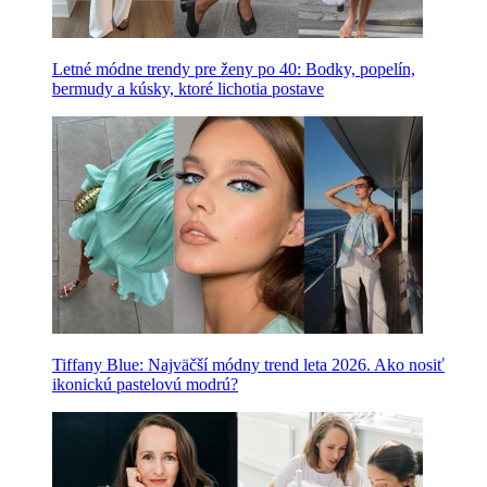
Letné módne trendy pre ženy po 40: Bodky, popelín,
bermudy a kúsky, ktoré lichotia postave
Tiffany Blue: Najväčší módny trend leta 2026. Ako nosiť
ikonickú pastelovú modrú?