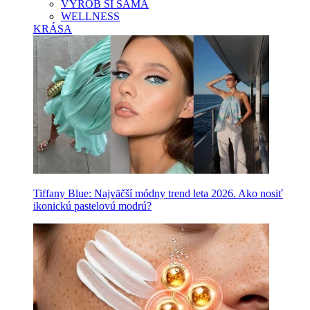
VYROB SI SAMA
WELLNESS
KRÁSA
Tiffany Blue: Najväčší módny trend leta 2026. Ako nosiť
ikonickú pastelovú modrú?