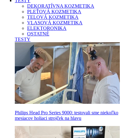
TESTY
DEKORATÍVNA KOZMETIKA
PLEŤOVÁ KOZMETIKA
TELOVÁ KOZMETIKA
VLASOVÁ KOZMETIKA
ELEKTORONIKA
OSTATNÉ
TESTY
Philips Head Pro Series 9000: testovali sme niekoľko
mesiacov holiaci strojček na hlavu