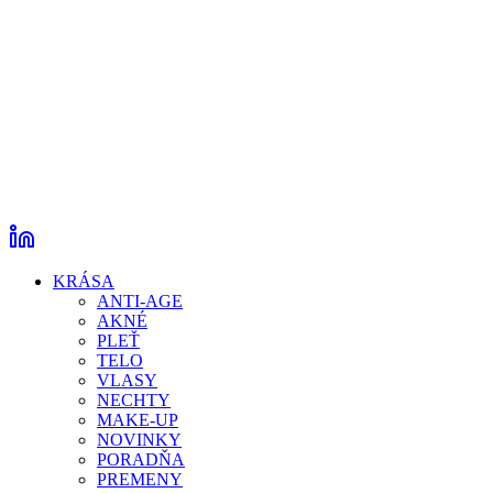
KRÁSA
ANTI-AGE
AKNÉ
PLEŤ
TELO
VLASY
NECHTY
MAKE-UP
NOVINKY
PORADŇA
PREMENY