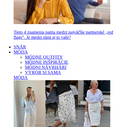
Tieto 4 znamenia patria medzi najväčšie partnerské „red
flags“. Je medzi nimi aj to vaše?
SNÁR
MÓDA
MÓDNE OUTFITY
MÓDNE INŠPIRÁCIE
MÓDNI NÁVRHÁRI
VYROB SI SAMA
MÓDA