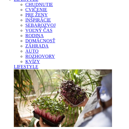
CHUDNUTIE
CVIČENIE
PRE ŽENY
INŠPIRÁCIE
SEBAROZVOJ
VOĽNÝ ČAS
RODINA
DOMÁCNOSŤ
ZÁHRADA
AUTO
ROZHOVORY
KVÍZY
LIFESTYLE