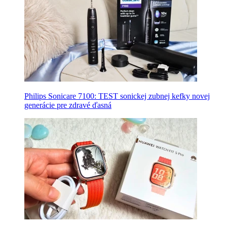
Philips Sonicare 7100: TEST sonickej zubnej kefky novej
generácie pre zdravé ďasná