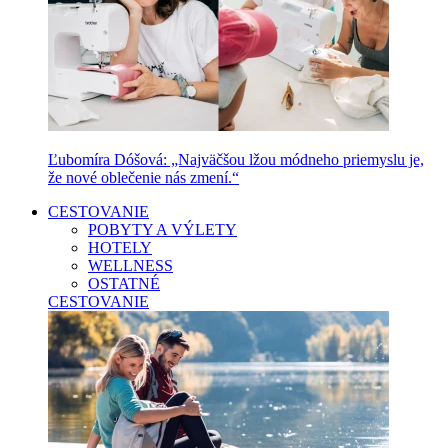
Ľubomíra Dóšová: „Najväčšou lžou módneho priemyslu je,
že nové oblečenie nás zmení.“
CESTOVANIE
POBYTY A VÝLETY
HOTELY
WELLNESS
OSTATNÉ
CESTOVANIE