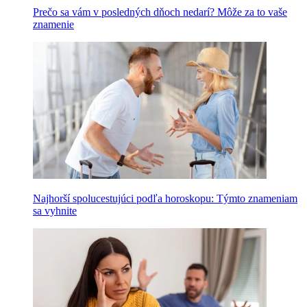
Prečo sa vám v posledných dňoch nedarí? Môže za to vaše
znamenie
Najhorší spolucestujúci podľa horoskopu: Týmto znameniam
sa vyhnite