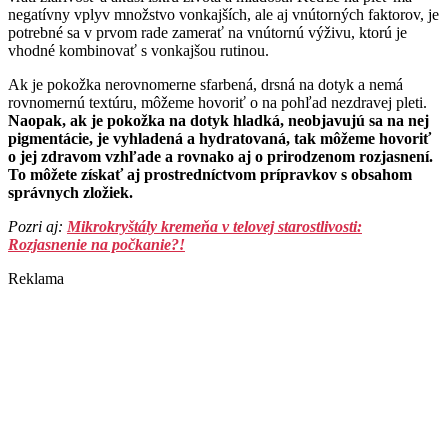
negatívny vplyv množstvo vonkajších, ale aj vnútorných faktorov, je
potrebné sa v prvom rade zamerať na vnútornú výživu, ktorú je
vhodné kombinovať s vonkajšou rutinou.
Ak je pokožka nerovnomerne sfarbená, drsná na dotyk a nemá
rovnomernú textúru, môžeme hovoriť o na pohľad nezdravej pleti.
Naopak, ak je pokožka na dotyk hladká, neobjavujú sa na nej
pigmentácie, je vyhladená a hydratovaná, tak môžeme hovoriť
o jej zdravom vzhľade a rovnako aj o prirodzenom rozjasnení.
To môžete získať aj prostredníctvom prípravkov s obsahom
správnych zložiek.
Pozri aj:
Mikrokryštály kremeňa v telovej starostlivosti:
Rozjasnenie na počkanie?!
Reklama