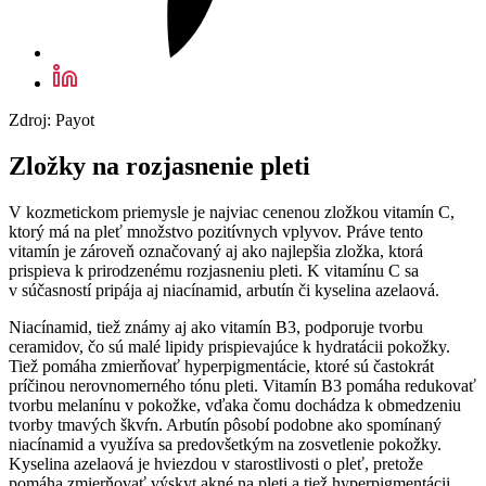
Zdroj: Payot
Zložky na rozjasnenie pleti
V kozmetickom priemysle je najviac cenenou zložkou vitamín C,
ktorý má na pleť množstvo pozitívnych vplyvov. Práve tento
vitamín je zároveň označovaný aj ako najlepšia zložka, ktorá
prispieva k prirodzenému rozjasneniu pleti. K vitamínu C sa
v súčasností pripája aj niacínamid, arbutín či kyselina azelaová.
Niacínamid, tiež známy aj ako vitamín B3, podporuje tvorbu
ceramidov, čo sú malé lipidy prispievajúce k hydratácii pokožky.
Tiež pomáha zmierňovať hyperpigmentácie, ktoré sú častokrát
príčinou nerovnomerného tónu pleti. Vitamín B3 pomáha redukovať
tvorbu melanínu v pokožke, vďaka čomu dochádza k obmedzeniu
tvorby tmavých škvŕn. Arbutín pôsobí podobne ako spomínaný
niacínamid a využíva sa predovšetkým na zosvetlenie pokožky.
Kyselina azelaová je hviezdou v starostlivosti o pleť, pretože
pomáha zmierňovať výskyt akné na pleti a tiež hyperpigmentácii