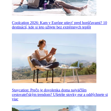
Coolcation 2026: Kam v Európe utiecť pred horúčavami? 10
destinácií, kde si leto užijete bez extrémnych teplôt
Staycation: Prečo je dovolenka doma najväčším
cestovateľským trendom? Ušetríte stovky eur a oddýchnete si
viac