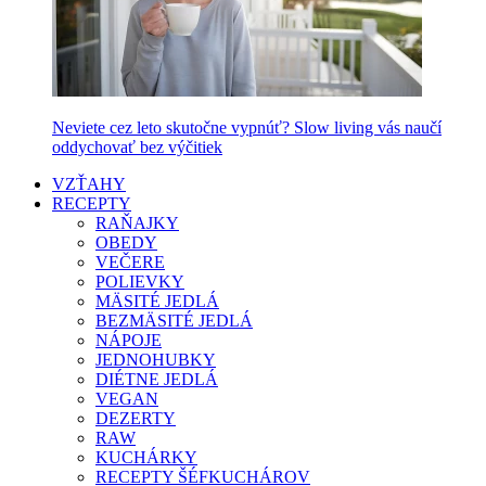
Neviete cez leto skutočne vypnúť? Slow living vás naučí
oddychovať bez výčitiek
VZŤAHY
RECEPTY
RAŇAJKY
OBEDY
VEČERE
POLIEVKY
MÄSITÉ JEDLÁ
BEZMÄSITÉ JEDLÁ
NÁPOJE
JEDNOHUBKY
DIÉTNE JEDLÁ
VEGAN
DEZERTY
RAW
KUCHÁRKY
RECEPTY ŠÉFKUCHÁROV