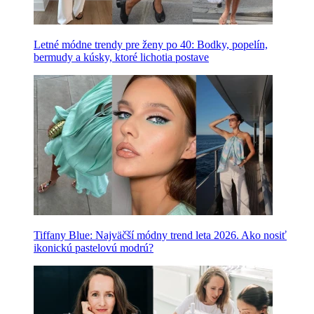
Letné módne trendy pre ženy po 40: Bodky, popelín,
bermudy a kúsky, ktoré lichotia postave
Tiffany Blue: Najväčší módny trend leta 2026. Ako nosiť
ikonickú pastelovú modrú?