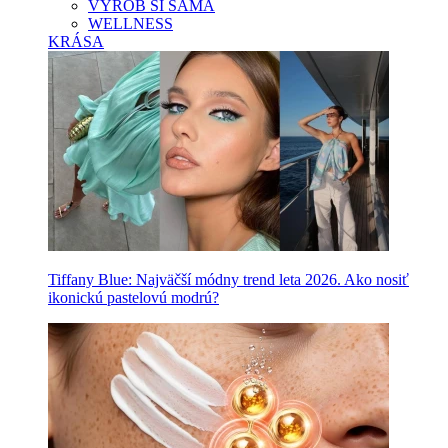
VYROB SI SAMA
WELLNESS
KRÁSA
Tiffany Blue: Najväčší módny trend leta 2026. Ako nosiť
ikonickú pastelovú modrú?