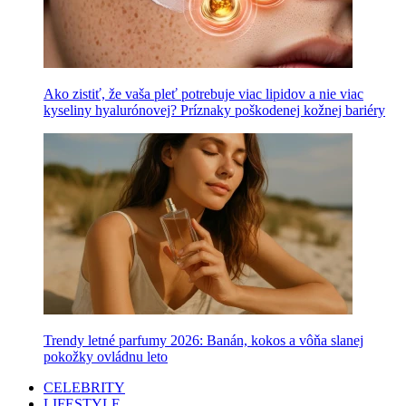
Ako zistiť, že vaša pleť potrebuje viac lipidov a nie viac
kyseliny hyalurónovej? Príznaky poškodenej kožnej bariéry
Trendy letné parfumy 2026: Banán, kokos a vôňa slanej
pokožky ovládnu leto
CELEBRITY
LIFESTYLE