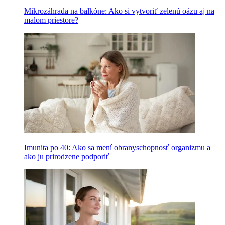
Mikrozáhrada na balkóne: Ako si vytvoriť zelenú oázu aj na
malom priestore?
Imunita po 40: Ako sa mení obranyschopnosť organizmu a
ako ju prirodzene podporiť