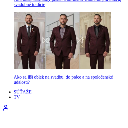
svadobné tradície
Ako sa líši oblek na svadbu, do práce a na spoločenské
udalosti?
SÚŤAŽE
TV