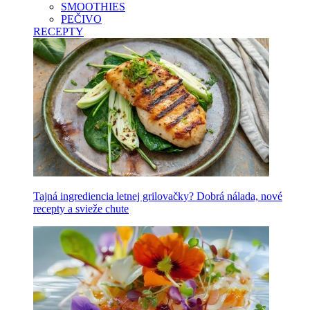
SMOOTHIES
PEČIVO
RECEPTY
Tajná ingrediencia letnej grilovačky? Dobrá nálada, nové
recepty a svieže chute