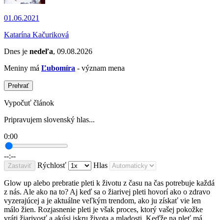
01.06.2021
Katarína Kačuriková
Dnes je
nedeľa
, 09.08.2026
Meniny má
Ľubomíra
- význam mena
Prehrať
Vypočuť článok
Pripravujem slovenský hlas...
0:00
--:--
Rýchlosť
Hlas
Zastaviť
Glow up alebo prebratie pleti k životu z času na čas potrebuje každá
z nás. Ale ako na to? Aj keď sa o žiarivej pleti hovorí ako o zdravo
vyzerajúcej a je aktuálne veľkým trendom, ako ju získať vie len
málo žien. Rozjasnenie pleti je však proces, ktorý vašej pokožke
vráti žiarivosť a akúsi iskru života a mladosti. Keďže na pleť má