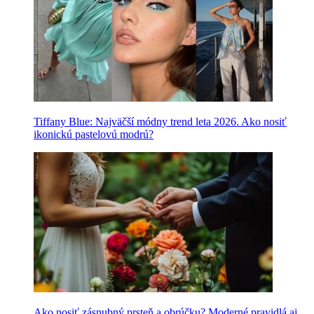
Tiffany Blue: Najväčší módny trend leta 2026. Ako nosiť
ikonickú pastelovú modrú?
Ako nosiť zásnubný prsteň a obrúčku? Moderné pravidlá aj