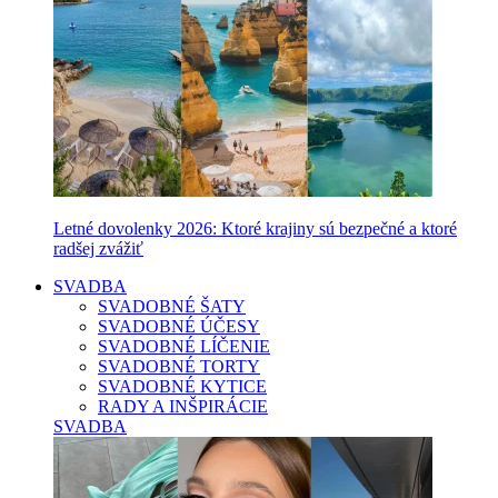
Letné dovolenky 2026: Ktoré krajiny sú bezpečné a ktoré
radšej zvážiť
SVADBA
SVADOBNÉ ŠATY
SVADOBNÉ ÚČESY
SVADOBNÉ LÍČENIE
SVADOBNÉ TORTY
SVADOBNÉ KYTICE
RADY A INŠPIRÁCIE
SVADBA