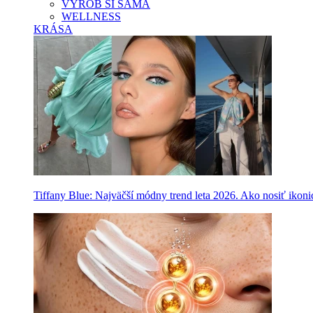
VYROB SI SAMA
WELLNESS
KRÁSA
Tiffany Blue: Najväčší módny trend leta 2026. Ako nosiť ikon