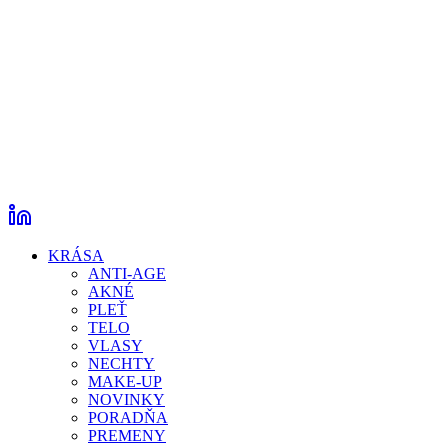
KRÁSA
ANTI-AGE
AKNÉ
PLEŤ
TELO
VLASY
NECHTY
MAKE-UP
NOVINKY
PORADŇA
PREMENY