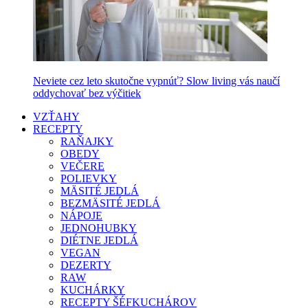
Neviete cez leto skutočne vypnúť? Slow living vás naučí
oddychovať bez výčitiek
VZŤAHY
RECEPTY
RAŇAJKY
OBEDY
VEČERE
POLIEVKY
MÄSITÉ JEDLÁ
BEZMÄSITÉ JEDLÁ
NÁPOJE
JEDNOHUBKY
DIÉTNE JEDLÁ
VEGAN
DEZERTY
RAW
KUCHÁRKY
RECEPTY ŠÉFKUCHÁROV