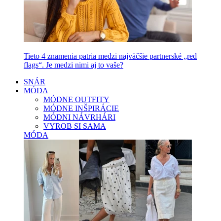
Tieto 4 znamenia patria medzi najväčšie partnerské „red
flags“. Je medzi nimi aj to vaše?
SNÁR
MÓDA
MÓDNE OUTFITY
MÓDNE INŠPIRÁCIE
MÓDNI NÁVRHÁRI
VYROB SI SAMA
MÓDA