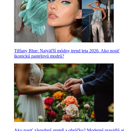
Tiffany Blue: Najväčší módny trend leta 2026. Ako nosiť
ikonickú pastelovú modrú?
Ako nosiť zásnubný prsteň a obrúčku? Moderné pravidlá aj