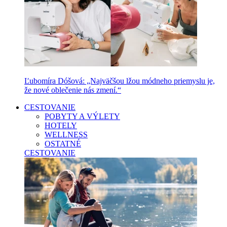
Ľubomíra Dóšová: „Najväčšou lžou módneho priemyslu je,
že nové oblečenie nás zmení.“
CESTOVANIE
POBYTY A VÝLETY
HOTELY
WELLNESS
OSTATNÉ
CESTOVANIE