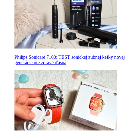
Philips Sonicare 7100: TEST sonickej zubnej kefky novej
generácie pre zdravé ďasná