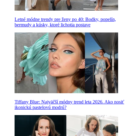
Letné módne trendy pre ženy po 40: Bodky, popelín,
bermudy a kúsky, ktoré lichotia postave
Tiffany Blue: Najväčší módny trend leta 2026. Ako nosiť
ikonickú pastelovú modrú?