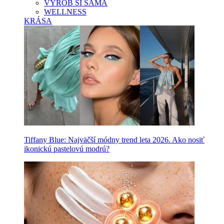
VYROB SI SAMA
WELLNESS
KRÁSA
Tiffany Blue: Najväčší módny trend leta 2026. Ako nosiť
ikonickú pastelovú modrú?