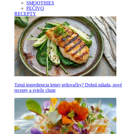
SMOOTHIES
PEČIVO
RECEPTY
Tajná ingrediencia letnej grilovačky? Dobrá nálada, nové
recepty a svieže chute