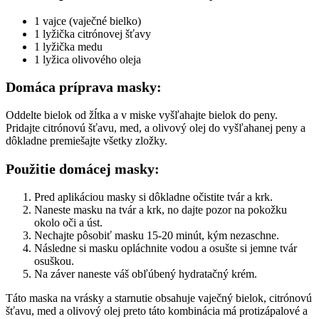
1 vajce (vaječné bielko)
1 lyžička citrónovej šťavy
1 lyžička medu
1 lyžica olivového oleja
Domáca príprava masky:
Oddelte bielok od žĺtka a v miske vyšľahajte bielok do peny.
Pridajte citrónovú šťavu, med, a olivový olej do vyšľahanej peny a
dôkladne premiešajte všetky zložky.
Použitie domácej masky:
Pred aplikáciou masky si dôkladne očistite tvár a krk.
Naneste masku na tvár a krk, no dajte pozor na pokožku
okolo oči a úst.
Nechajte pôsobiť masku 15-20 minút, kým nezaschne.
Následne si masku opláchnite vodou a osušte si jemne tvár
osuškou.
Na záver naneste váš obľúbený hydratačný krém.
Táto maska na vrásky a starnutie obsahuje vaječný bielok, citrónovú
šťavu, med a olivový olej preto táto kombinácia má protizápalové a