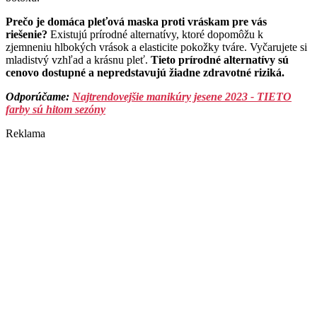
Prečo je domáca pleťová maska proti vráskam pre vás
riešenie?
Existujú prírodné alternatívy, ktoré dopomôžu k
zjemneniu hlbokých vrások a elasticite pokožky tváre. Vyčarujete si
mladistvý vzhľad a krásnu pleť.
Tieto prírodné alternatívy sú
cenovo dostupné a nepredstavujú žiadne zdravotné riziká.
Odporúčame:
Najtrendovejšie manikúry jesene 2023 - TIETO
farby sú hitom sezóny
Reklama