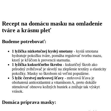
Recept na domácu masku na omladenie
tváre a krásnu pleť
Budeme potrebovať:
1 lyžička nízkotučnej kyslej smotany
- kyslá smotana
hydratuje pokožku tváre, pomáha regulovať tvorbu mazu,
ktorý je kľúčom k prevencii starnutia.
1 lyžička kukuričného škrobu
- kukuričný škrob ako
prírodný zvlhčovač je skvelý na zlepšenie textúry a elasticity
pokožky. Masky so škrobom sú veľmi populárne.
5 lyžíc čerstvej mrkvovej šťavy
- mrkvová šťava je
obohatená antioxidantmi a vitamínom A, preto dokáže
stimulovať obnovu kožných buniek a znižuje tak výskyt
vrások.
Domáca príprava masky: