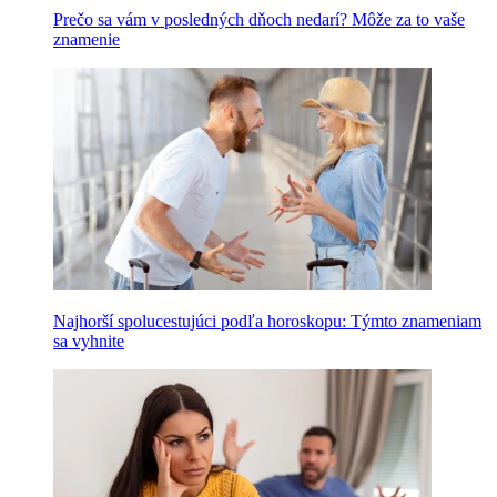
Prečo sa vám v posledných dňoch nedarí? Môže za to vaše
znamenie
Najhorší spolucestujúci podľa horoskopu: Týmto znameniam
sa vyhnite