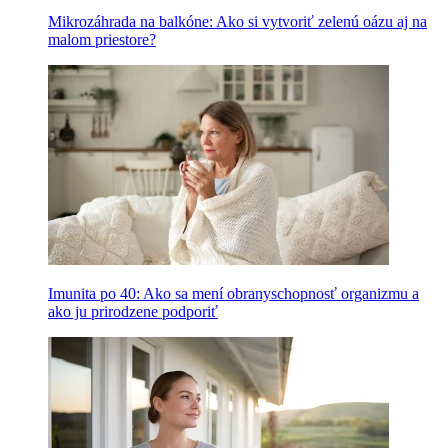
Mikrozáhrada na balkóne: Ako si vytvoriť zelenú oázu aj na
malom priestore?
Imunita po 40: Ako sa mení obranyschopnosť organizmu a
ako ju prirodzene podporiť