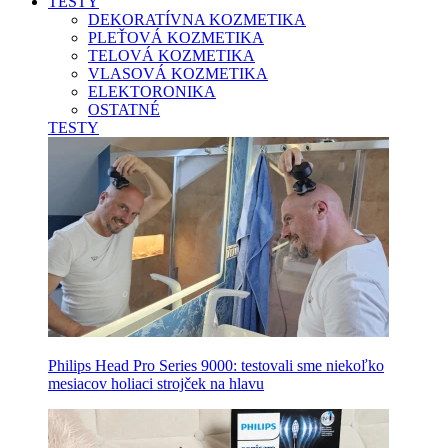
TESTY
DEKORATÍVNA KOZMETIKA
PLEŤOVÁ KOZMETIKA
TELOVÁ KOZMETIKA
VLASOVÁ KOZMETIKA
ELEKTORONIKA
OSTATNÉ
TESTY
Philips Head Pro Series 9000: testovali sme niekoľko
mesiacov holiaci strojček na hlavu