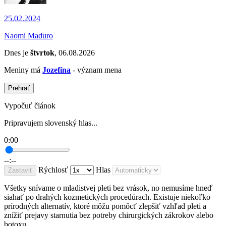
25.02.2024
Naomi Maduro
Dnes je
štvrtok
, 06.08.2026
Meniny má
Jozefína
- význam mena
Prehrať
Vypočuť článok
Pripravujem slovenský hlas...
0:00
--:--
Rýchlosť
Hlas
Zastaviť
Všetky snívame o mladistvej pleti bez vrások, no nemusíme hneď
siahať po drahých kozmetických procedúrach. Existuje niekoľko
prírodných alternatív, ktoré môžu pomôcť zlepšiť vzhľad pleti a
znížiť prejavy starnutia bez potreby chirurgických zákrokov alebo
botoxu.