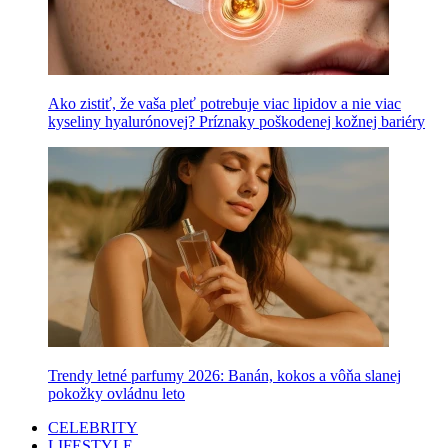
Ako zistiť, že vaša pleť potrebuje viac lipidov a nie viac
kyseliny hyalurónovej? Príznaky poškodenej kožnej bariéry
Trendy letné parfumy 2026: Banán, kokos a vôňa slanej
pokožky ovládnu leto
CELEBRITY
LIFESTYLE