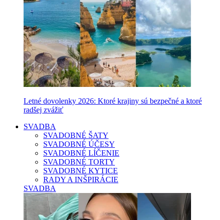
Letné dovolenky 2026: Ktoré krajiny sú bezpečné a ktoré
radšej zvážiť
SVADBA
SVADOBNÉ ŠATY
SVADOBNÉ ÚČESY
SVADOBNÉ LÍČENIE
SVADOBNÉ TORTY
SVADOBNÉ KYTICE
RADY A INŠPIRÁCIE
SVADBA