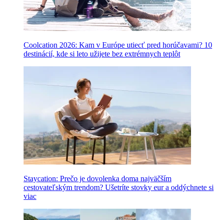
Coolcation 2026: Kam v Európe utiecť pred horúčavami? 10
destinácií, kde si leto užijete bez extrémnych teplôt
Staycation: Prečo je dovolenka doma najväčším
cestovateľským trendom? Ušetríte stovky eur a oddýchnete si
viac