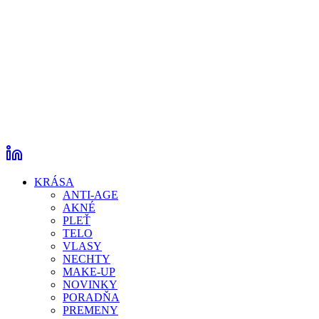
KRÁSA
ANTI-AGE
AKNÉ
PLEŤ
TELO
VLASY
NECHTY
MAKE-UP
NOVINKY
PORADŇA
PREMENY