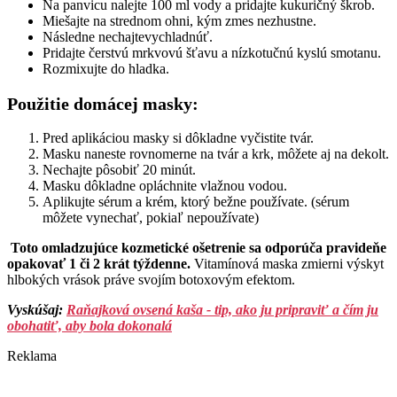
Na panvicu nalejte 100 ml vody a pridajte kukuričný škrob.
Miešajte na strednom ohni, kým zmes nezhustne.
Následne nechajtevychladnúť.
Pridajte čerstvú mrkvovú šťavu a nízkotučnú kyslú smotanu.
Rozmixujte do hladka.
Použitie domácej masky:
Pred aplikáciou masky si dôkladne vyčistite tvár.
Masku naneste rovnomerne na tvár a krk, môžete aj na dekolt.
Nechajte pôsobiť 20 minút.
Masku dôkladne opláchnite vlažnou vodou.
Aplikujte sérum a krém, ktorý bežne používate. (sérum
môžete vynechať, pokiaľ nepoužívate)
Toto omladzujúce kozmetické ošetrenie sa odporúča pravideňe
opakovať 1 či 2 krát týždenne.
Vitamínová maska zmierni výskyt
hlbokých vrások práve svojím botoxovým efektom.
Vyskúšaj:
Raňajková ovsená kaša - tip, ako ju pripraviť a čím ju
obohatiť, aby bola dokonalá
Reklama