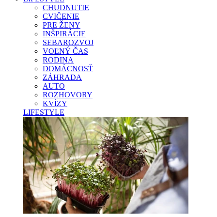
CHUDNUTIE
CVIČENIE
PRE ŽENY
INŠPIRÁCIE
SEBAROZVOJ
VOĽNÝ ČAS
RODINA
DOMÁCNOSŤ
ZÁHRADA
AUTO
ROZHOVORY
KVÍZY
LIFESTYLE