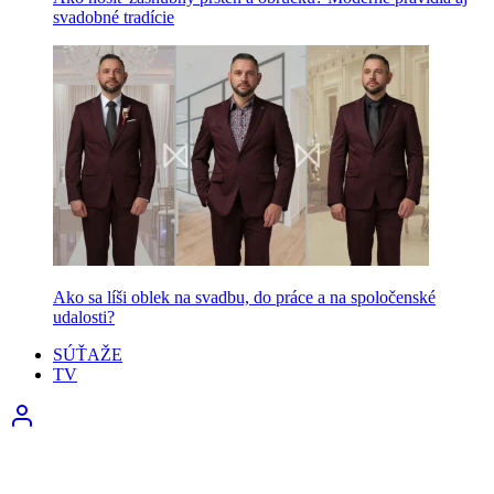
svadobné tradície
Ako sa líši oblek na svadbu, do práce a na spoločenské
udalosti?
SÚŤAŽE
TV