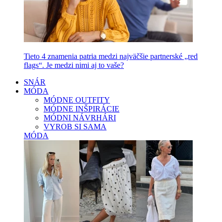
Tieto 4 znamenia patria medzi najväčšie partnerské „red
flags“. Je medzi nimi aj to vaše?
SNÁR
MÓDA
MÓDNE OUTFITY
MÓDNE INŠPIRÁCIE
MÓDNI NÁVRHÁRI
VYROB SI SAMA
MÓDA