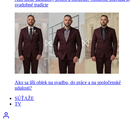
svadobné tradície
Ako sa líši oblek na svadbu, do práce a na spoločenské
udalosti?
SÚŤAŽE
TV