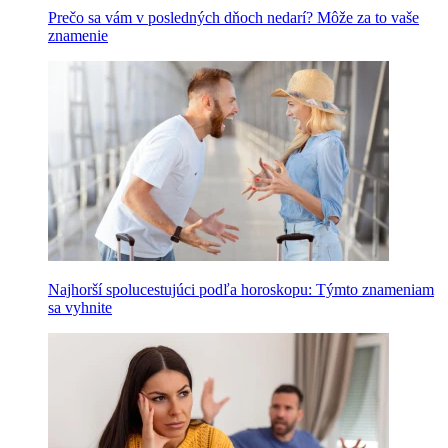
Prečo sa vám v posledných dňoch nedarí? Môže za to vaše
znamenie
Najhorší spolucestujúci podľa horoskopu: Týmto znameniam
sa vyhnite