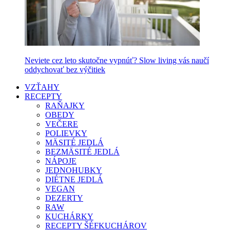
Neviete cez leto skutočne vypnúť? Slow living vás naučí
oddychovať bez výčitiek
VZŤAHY
RECEPTY
RAŇAJKY
OBEDY
VEČERE
POLIEVKY
MÄSITÉ JEDLÁ
BEZMÄSITÉ JEDLÁ
NÁPOJE
JEDNOHUBKY
DIÉTNE JEDLÁ
VEGAN
DEZERTY
RAW
KUCHÁRKY
RECEPTY ŠÉFKUCHÁROV