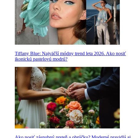
Tiffany Blue: Najväčší módny trend leta 2026. Ako nosiť
ikonickú pastelovú modrú?
Ako nosiť zásnubný prsteň a obrúčku? Moderné pravidlá aj