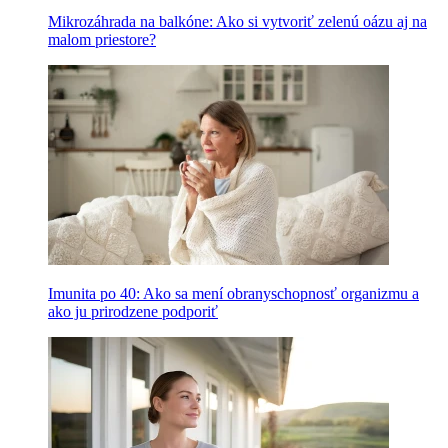
Mikrozáhrada na balkóne: Ako si vytvoriť zelenú oázu aj na
malom priestore?
Imunita po 40: Ako sa mení obranyschopnosť organizmu a
ako ju prirodzene podporiť