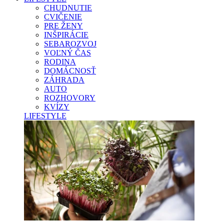
CHUDNUTIE
CVIČENIE
PRE ŽENY
INŠPIRÁCIE
SEBAROZVOJ
VOĽNÝ ČAS
RODINA
DOMÁCNOSŤ
ZÁHRADA
AUTO
ROZHOVORY
KVÍZY
LIFESTYLE