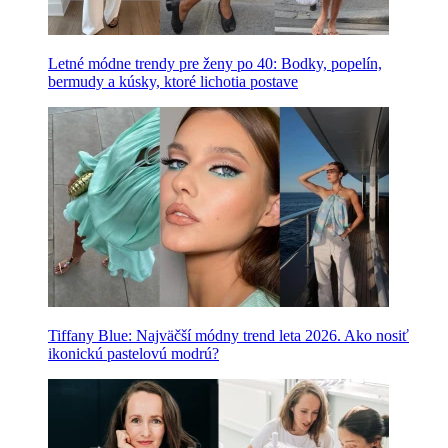
Letné módne trendy pre ženy po 40: Bodky, popelín,
bermudy a kúsky, ktoré lichotia postave
Tiffany Blue: Najväčší módny trend leta 2026. Ako nosiť
ikonickú pastelovú modrú?