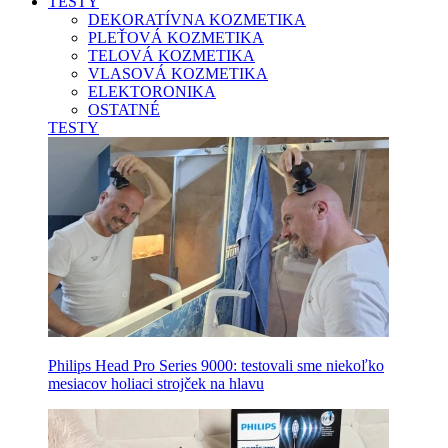
TESTY
DEKORATÍVNA KOZMETIKA
PLEŤOVÁ KOZMETIKA
TELOVÁ KOZMETIKA
VLASOVÁ KOZMETIKA
ELEKTORONIKA
OSTATNÉ
TESTY
Philips Head Pro Series 9000: testovali sme niekoľko
mesiacov holiaci strojček na hlavu