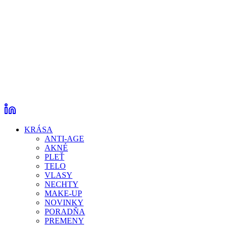
KRÁSA
ANTI-AGE
AKNÉ
PLEŤ
TELO
VLASY
NECHTY
MAKE-UP
NOVINKY
PORADŇA
PREMENY