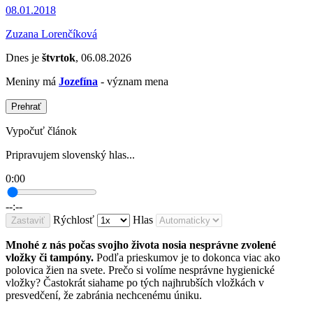
08.01.2018
Zuzana Lorenčíková
Dnes je
štvrtok
, 06.08.2026
Meniny má
Jozefína
- význam mena
Prehrať
Vypočuť článok
Pripravujem slovenský hlas...
0:00
--:--
Rýchlosť
Hlas
Zastaviť
Mnohé z nás počas svojho života nosia nesprávne zvolené
vložky či tampóny.
Podľa prieskumov je to dokonca viac ako
polovica žien na svete. Prečo si volíme nesprávne hygienické
vložky? Častokrát siahame po tých najhrubších vložkách v
presvedčení, že zabránia nechcenému úniku.