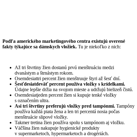
Podľa amerického marketingového centra existujú overené
fakty týkajúce sa dámskych vložiek.
Tu je niekoľko z nich:
Až tri štvrtiny žien dostanú prvú menštruáciu medzi
dvanástym a štrnástym rokom.
Osemdesiattri percent žien menštruuje štyri až šesť dní.
Šesťdesiatdeväť percent používa vložky s krídelkami.
Údajne lepšie držia na svojom mieste a udržujú bielizeň čistú.
Osemdesiatjeden percent žien si kupuje tenké vložky
s označením ultra.
Asi tri štvrtiny preferujú vložky pred tampónmi.
Tampóny
používa každá piata žena a len tri percentá nosia počas
menštruácie slipové vložky.
Takmer tretina žien používa spolu s tampónom aj vložku.
Väčšina žien nakupuje hygienické produkty
v supermarketoch, hypermarketoch a drogériách.