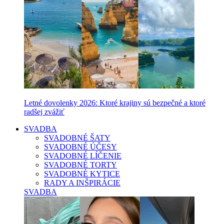
Letné dovolenky 2026: Ktoré krajiny sú bezpečné a ktoré
radšej zvážiť
SVADBA
SVADOBNÉ ŠATY
SVADOBNÉ ÚČESY
SVADOBNÉ LÍČENIE
SVADOBNÉ TORTY
SVADOBNÉ KYTICE
RADY A INŠPIRÁCIE
SVADBA