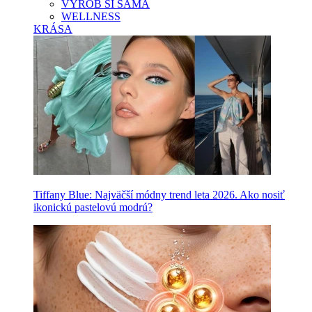
VYROB SI SAMA
WELLNESS
KRÁSA
Tiffany Blue: Najväčší módny trend leta 2026. Ako nosiť
ikonickú pastelovú modrú?