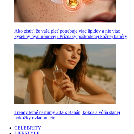
Ako zistiť, že vaša pleť potrebuje viac lipidov a nie viac
kyseliny hyalurónovej? Príznaky poškodenej kožnej bariéry
Trendy letné parfumy 2026: Banán, kokos a vôňa slanej
pokožky ovládnu leto
CELEBRITY
LIFESTYLE