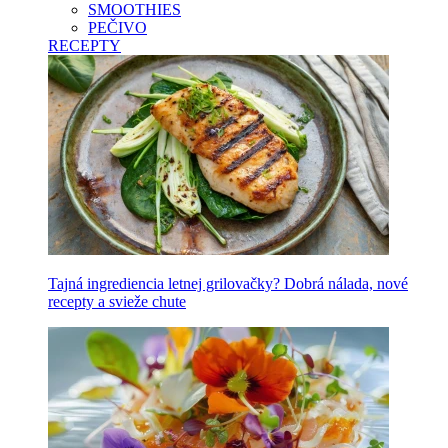
SMOOTHIES
PEČIVO
RECEPTY
Tajná ingrediencia letnej grilovačky? Dobrá nálada, nové
recepty a svieže chute