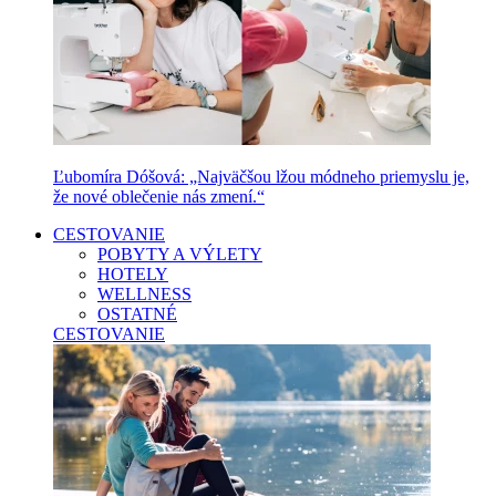
Ľubomíra Dóšová: „Najväčšou lžou módneho priemyslu je,
že nové oblečenie nás zmení.“
CESTOVANIE
POBYTY A VÝLETY
HOTELY
WELLNESS
OSTATNÉ
CESTOVANIE