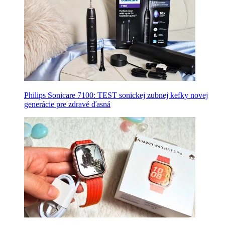
Philips Sonicare 7100: TEST sonickej zubnej kefky novej
generácie pre zdravé ďasná