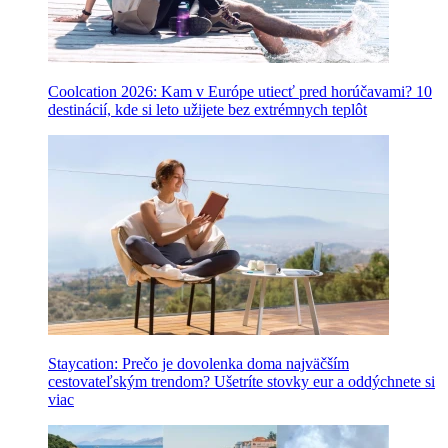
Coolcation 2026: Kam v Európe utiecť pred horúčavami? 10
destinácií, kde si leto užijete bez extrémnych teplôt
Staycation: Prečo je dovolenka doma najväčším
cestovateľským trendom? Ušetríte stovky eur a oddýchnete si
viac