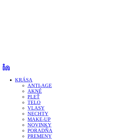
KRÁSA
ANTI-AGE
AKNÉ
PLEŤ
TELO
VLASY
NECHTY
MAKE-UP
NOVINKY
PORADŇA
PREMENY