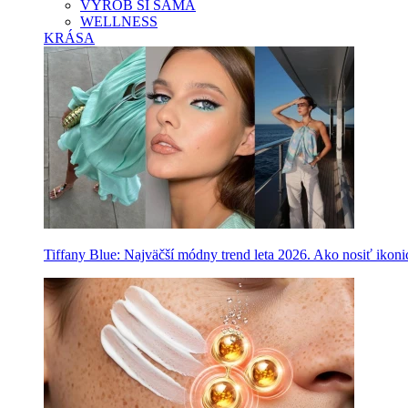
VYROB SI SAMA
WELLNESS
KRÁSA
Tiffany Blue: Najväčší módny trend leta 2026. Ako nosiť ikon