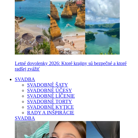
Letné dovolenky 2026: Ktoré krajiny sú bezpečné a ktoré
radšej zvážiť
SVADBA
SVADOBNÉ ŠATY
SVADOBNÉ ÚČESY
SVADOBNÉ LÍČENIE
SVADOBNÉ TORTY
SVADOBNÉ KYTICE
RADY A INŠPIRÁCIE
SVADBA