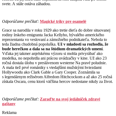
svete. A stále ostáva záhadou.
Odporúčame prečítať:
Magické triky pre osamelé
Grace sa narodila v roku 1929 ako tretie dieťa do dobre situovanej
rodiny írskeho emigranta Jacka Kellyho, bývalého amerického
reprezentanta vo veslovaní a zámožného podnikateľa. Nebola to
teda žiadna chudobná popoluška.
Už v mladosti sa rozhodla, že
bude herečkou a dala sa na štúdium dramatických umení
.
Vďaka jej takmer anjelskému výzoru si mohla privyrábať ako
modelka, no nepohrdla ani prácou uvádzačky v kine. Už ako 23
ročná dostala úlohu v preslávenom westerne Na pravé poludnie.
A mala tiež prvé romániky s vtedajšími mužskými hviezdami
Hollywoodu ako Clark Gable a Gary Cooper. Zoznámila sa
s legendárnym režisérom Alfredom Hitchcockom a až ako 25 ročná
získala Oscara, cenu ktorú väčšina hercov nedostane nikdy za život.
Odporúčame prečítať:
Zaraďte na svoj jedálniček zdravé
gaštany
Reklama