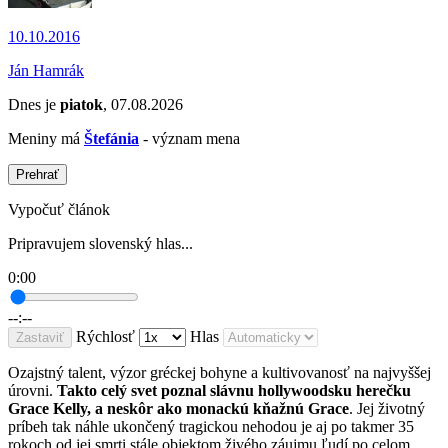
10.10.2016
Ján Hamrák
Dnes je
piatok
, 07.08.2026
Meniny má
Štefánia
- význam mena
Prehrať
Vypočuť článok
Pripravujem slovenský hlas...
0:00
--:--
Rýchlosť
Hlas
Zastaviť
Ozajstný talent, výzor gréckej bohyne a kultivovanosť na najvyššej
úrovni.
Takto celý svet poznal slávnu hollywoodsku herečku
Grace Kelly, a neskôr ako monackú kňažnú Grace
. Jej životný
príbeh tak náhle ukončený tragickou nehodou je aj po takmer 35
rokoch od jej smrti stále objektom živého záujmu ľudí po celom