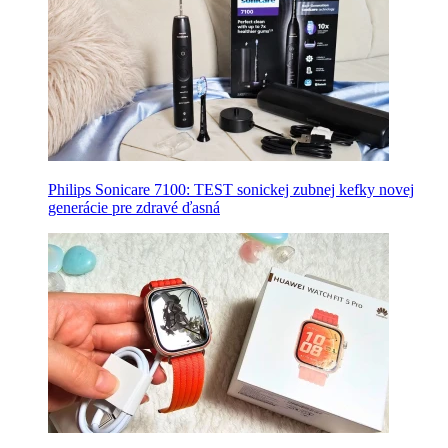
Philips Sonicare 7100: TEST sonickej zubnej kefky novej
generácie pre zdravé ďasná