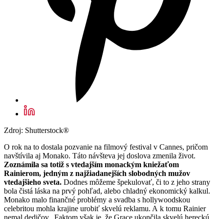
Zdroj: Shutterstock®
O rok na to dostala pozvanie na filmový festival v Cannes, pričom
navštívila aj Monako. Táto návšteva jej doslova zmenila život.
Zoznámila sa totiž s vtedajším monackým kniežaťom
Rainierom, jedným z najžiadanejších slobodných mužov
vtedajšieho sveta.
Dodnes môžeme špekulovať, či to z jeho strany
bola čistá láska na prvý pohľad, alebo chladný ekonomický kalkul.
Monako malo finančné problémy a svadba s hollywoodskou
celebritou mohla krajine urobiť skvelú reklamu. A k tomu Rainier
nemal dedičov...Faktom však je, že Grace ukončila skvelú hereckú