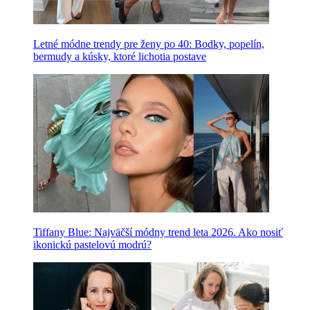
Letné módne trendy pre ženy po 40: Bodky, popelín,
bermudy a kúsky, ktoré lichotia postave
Tiffany Blue: Najväčší módny trend leta 2026. Ako nosiť
ikonickú pastelovú modrú?