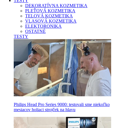
TESTY
DEKORATÍVNA KOZMETIKA
PLEŤOVÁ KOZMETIKA
TELOVÁ KOZMETIKA
VLASOVÁ KOZMETIKA
ELEKTORONIKA
OSTATNÉ
TESTY
Philips Head Pro Series 9000: testovali sme niekoľko
mesiacov holiaci strojček na hlavu