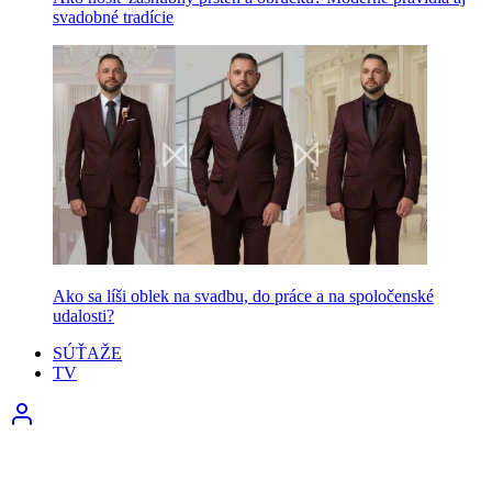
svadobné tradície
Ako sa líši oblek na svadbu, do práce a na spoločenské
udalosti?
SÚŤAŽE
TV