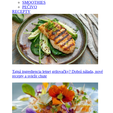
SMOOTHIES
PEČIVO
RECEPTY
Tajná ingrediencia letnej grilovačky? Dobrá nálada, nové
recepty a svieže chute