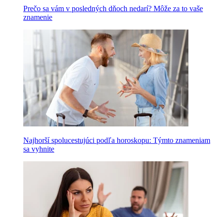
Prečo sa vám v posledných dňoch nedarí? Môže za to vaše
znamenie
Najhorší spolucestujúci podľa horoskopu: Týmto znameniam
sa vyhnite