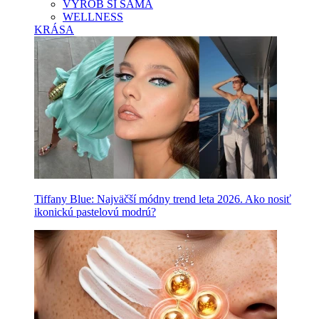
VYROB SI SAMA
WELLNESS
KRÁSA
Tiffany Blue: Najväčší módny trend leta 2026. Ako nosiť
ikonickú pastelovú modrú?