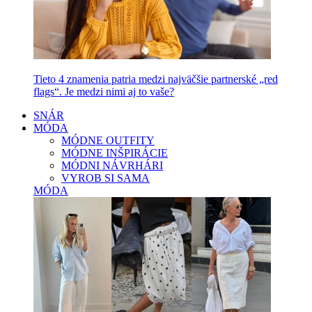
Tieto 4 znamenia patria medzi najväčšie partnerské „red
flags“. Je medzi nimi aj to vaše?
SNÁR
MÓDA
MÓDNE OUTFITY
MÓDNE INŠPIRÁCIE
MÓDNI NÁVRHÁRI
VYROB SI SAMA
MÓDA