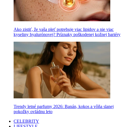
Ako zistiť, že vaša pleť potrebuje viac lipidov a nie viac
kyseliny hyalurónovej? Príznaky poškodenej kožnej bariéry
Trendy letné parfumy 2026: Banán, kokos a vôňa slanej
pokožky ovládnu leto
CELEBRITY
LIFESTYLE