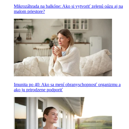
Mikrozáhrada na balkóne: Ako si vytvoriť zelenú oázu aj na
malom priestore?
Imunita po 40: Ako sa mení obranyschopnosť organizmu a
ako ju prirodzene podporiť