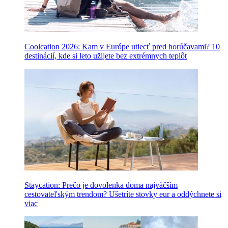
Coolcation 2026: Kam v Európe utiecť pred horúčavami? 10
destinácií, kde si leto užijete bez extrémnych teplôt
Staycation: Prečo je dovolenka doma najväčším
cestovateľským trendom? Ušetríte stovky eur a oddýchnete si
viac