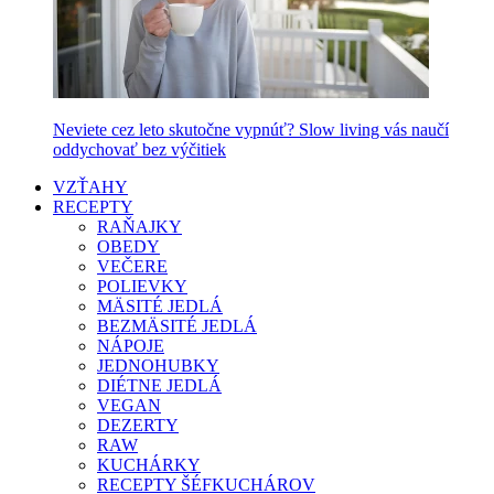
Neviete cez leto skutočne vypnúť? Slow living vás naučí
oddychovať bez výčitiek
VZŤAHY
RECEPTY
RAŇAJKY
OBEDY
VEČERE
POLIEVKY
MÄSITÉ JEDLÁ
BEZMÄSITÉ JEDLÁ
NÁPOJE
JEDNOHUBKY
DIÉTNE JEDLÁ
VEGAN
DEZERTY
RAW
KUCHÁRKY
RECEPTY ŠÉFKUCHÁROV