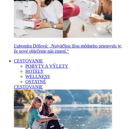
Ľubomíra Dóšová: „Najväčšou lžou módneho priemyslu je,
že nové oblečenie nás zmení.“
CESTOVANIE
POBYTY A VÝLETY
HOTELY
WELLNESS
OSTATNÉ
CESTOVANIE