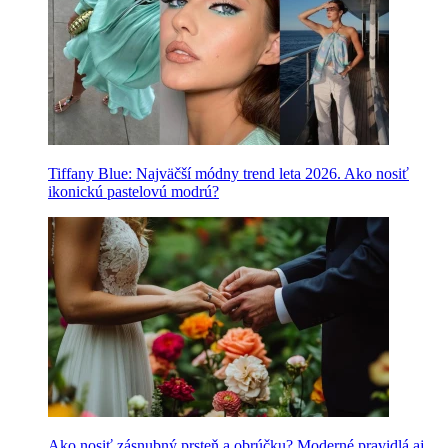
Tiffany Blue: Najväčší módny trend leta 2026. Ako nosiť
ikonickú pastelovú modrú?
Ako nosiť zásnubný prsteň a obrúčku? Moderné pravidlá aj