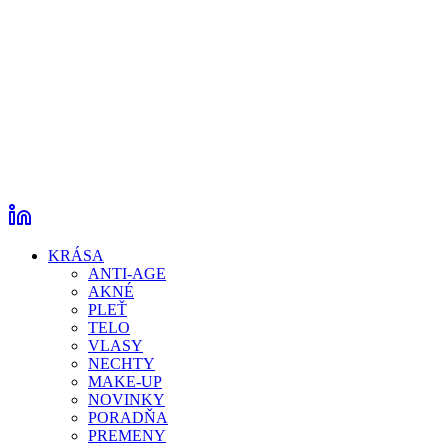
KRÁSA
ANTI-AGE
AKNÉ
PLEŤ
TELO
VLASY
NECHTY
MAKE-UP
NOVINKY
PORADŇA
PREMENY