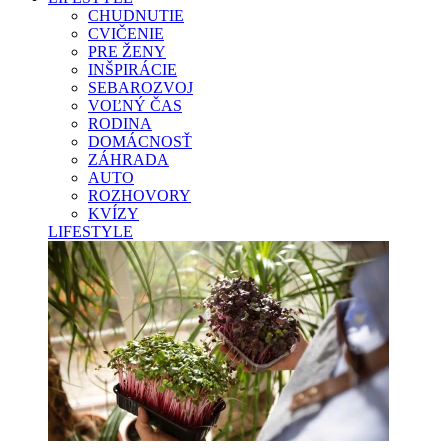
CHUDNUTIE
CVIČENIE
PRE ŽENY
INŠPIRÁCIE
SEBAROZVOJ
VOĽNÝ ČAS
RODINA
DOMÁCNOSŤ
ZÁHRADA
AUTO
ROZHOVORY
KVÍZY
LIFESTYLE