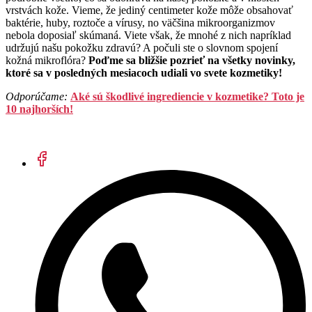
vrstvách kože. Vieme, že jediný centimeter kože môže obsahovať
baktérie, huby, roztoče a vírusy, no väčšina mikroorganizmov
nebola doposiaľ skúmaná. Viete však, že mnohé z nich napríklad
udržujú našu pokožku zdravú? A počuli ste o slovnom spojení
kožná mikroflóra?
Poďme sa bližšie pozrieť na všetky novinky,
ktoré sa v posledných mesiacoch udiali vo svete kozmetiky!
Odporúčame:
Aké sú škodlivé ingrediencie v kozmetike? Toto je
10 najhorších!