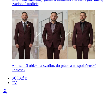
svadobné tradície
Ako sa líši oblek na svadbu, do práce a na spoločenské
udalosti?
SÚŤAŽE
TV