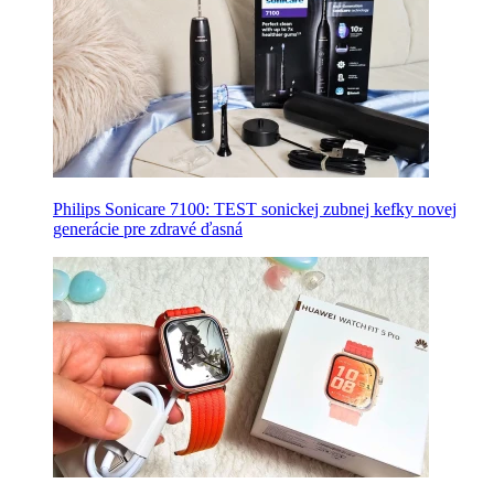
Philips Sonicare 7100: TEST sonickej zubnej kefky novej
generácie pre zdravé ďasná