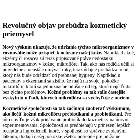
Revolučný objav prebúdza kozmetický
priemysel
Nový výskum ukazuje, že udržanie týchto mikroorganizmov v
rovnováhe môže prispieť k ochrane našej kože.
Napríklad akné,
ekzémy či rosacea sú teraz pripisované práve nedostatku
mikroorganizmov v kožnej mikroflóre. Tak, ako nás rodičia učili si
pravidelne a neustále umývať ruky, teraz údajne prichádza trend,
ktorý nás bude odrádzať od prehnanej hygieny. Napríklad u
pacientov s ekzémami sa zistilo, že majú na svojej pokožke
mikroflóru, ktorá sa jednoznačne odlišuje od tej, ktorú majú ľudia
bez týchto problémov.
Kožné problémy sa tak stále častejšie
vyskytujú u ľudí, ktorých mikroflóra sa vychyľuje z noriem.
Kozmetické spoločnosti sa tak začínajú zaoberať výskumom,
ako liečiť kožnú mikroflóru prebiotikami a probiotikami.
Pre
túto chvíľu je však pridávanie probiotík do kozmetiky na úrovni
experimentovania. Spoločnosti sa predbiehajú v prinesení lepších
receptúr a ingrediencií, ktoré, v spojitosti so správne zvolenými
látkami, dodajú našej pokožke všetko potrebné pre udržanie