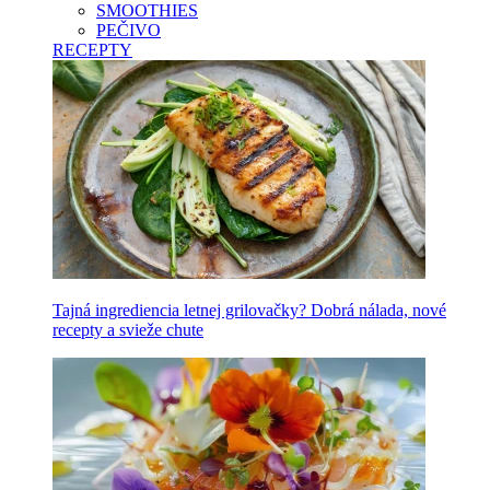
SMOOTHIES
PEČIVO
RECEPTY
Tajná ingrediencia letnej grilovačky? Dobrá nálada, nové
recepty a svieže chute