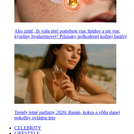
Ako zistiť, že vaša pleť potrebuje viac lipidov a nie viac
kyseliny hyalurónovej? Príznaky poškodenej kožnej bariéry
Trendy letné parfumy 2026: Banán, kokos a vôňa slanej
pokožky ovládnu leto
CELEBRITY
LIFESTYLE