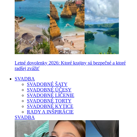
Letné dovolenky 2026: Ktoré krajiny sú bezpečné a ktoré
radšej zvážiť
SVADBA
SVADOBNÉ ŠATY
SVADOBNÉ ÚČESY
SVADOBNÉ LÍČENIE
SVADOBNÉ TORTY
SVADOBNÉ KYTICE
RADY A INŠPIRÁCIE
SVADBA