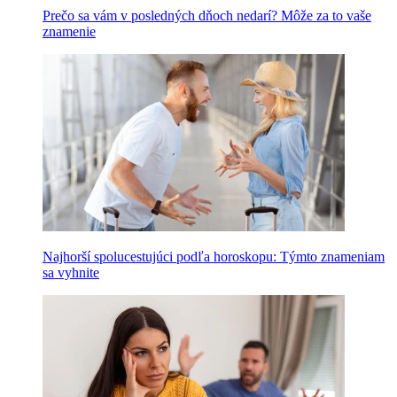
Prečo sa vám v posledných dňoch nedarí? Môže za to vaše
znamenie
Najhorší spolucestujúci podľa horoskopu: Týmto znameniam
sa vyhnite