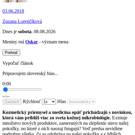
03.06.2018
Zuzana Lorenčíková
Dnes je
sobota
, 08.08.2026
Meniny má
Oskar
- význam mena
Prehrať
Vypočuť článok
Pripravujem slovenský hlas...
0:00
--:--
Rýchlosť
Hlas
Zastaviť
Kozmetický priemysel a medicína opäť prichádzajú s novinkou,
ktorá vám priblíži viac zo sveta kožnej mikrobiológie.
Existuje
množstvo nových produktov, zameraných na zlepšenie stavu našej
pokožky, no ktoré z nich naozaj fungujú? Veď predsa nevidíme
podrobne všetko, čo sa odohráva na našej pokožke a v hlbších