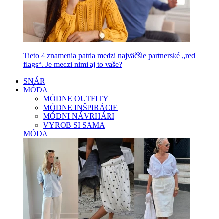
Tieto 4 znamenia patria medzi najväčšie partnerské „red
flags“. Je medzi nimi aj to vaše?
SNÁR
MÓDA
MÓDNE OUTFITY
MÓDNE INŠPIRÁCIE
MÓDNI NÁVRHÁRI
VYROB SI SAMA
MÓDA