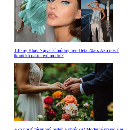
Tiffany Blue: Najväčší módny trend leta 2026. Ako nosiť
ikonickú pastelovú modrú?
Ako nosiť zásnubný prsteň a obrúčku? Moderné pravidlá aj