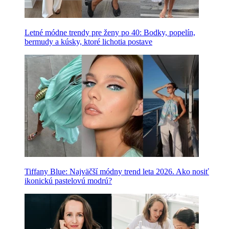
Letné módne trendy pre ženy po 40: Bodky, popelín,
bermudy a kúsky, ktoré lichotia postave
Tiffany Blue: Najväčší módny trend leta 2026. Ako nosiť
ikonickú pastelovú modrú?