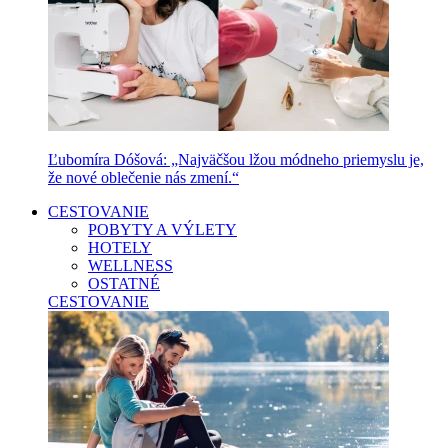
Ľubomíra Dóšová: „Najväčšou lžou módneho priemyslu je,
že nové oblečenie nás zmení.“
CESTOVANIE
POBYTY A VÝLETY
HOTELY
WELLNESS
OSTATNÉ
CESTOVANIE