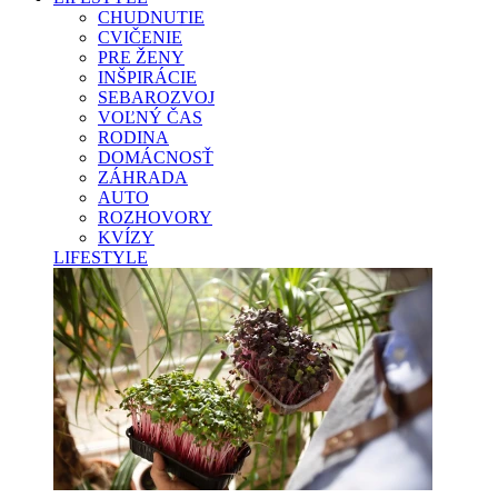
CHUDNUTIE
CVIČENIE
PRE ŽENY
INŠPIRÁCIE
SEBAROZVOJ
VOĽNÝ ČAS
RODINA
DOMÁCNOSŤ
ZÁHRADA
AUTO
ROZHOVORY
KVÍZY
LIFESTYLE