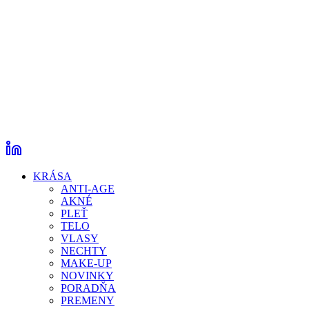
KRÁSA
ANTI-AGE
AKNÉ
PLEŤ
TELO
VLASY
NECHTY
MAKE-UP
NOVINKY
PORADŇA
PREMENY