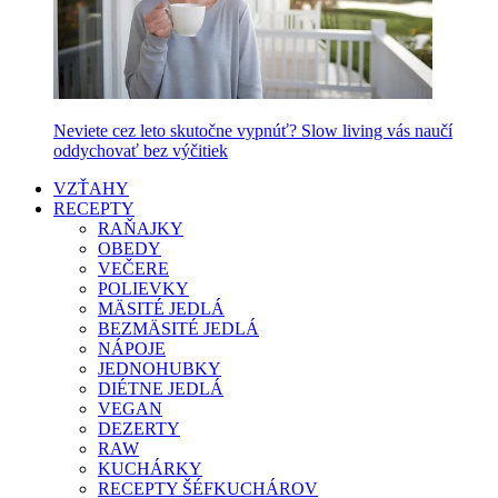
Neviete cez leto skutočne vypnúť? Slow living vás naučí
oddychovať bez výčitiek
VZŤAHY
RECEPTY
RAŇAJKY
OBEDY
VEČERE
POLIEVKY
MÄSITÉ JEDLÁ
BEZMÄSITÉ JEDLÁ
NÁPOJE
JEDNOHUBKY
DIÉTNE JEDLÁ
VEGAN
DEZERTY
RAW
KUCHÁRKY
RECEPTY ŠÉFKUCHÁROV