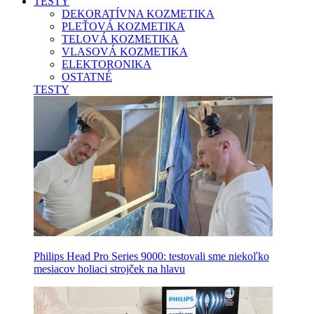
TESTY
DEKORATÍVNA KOZMETIKA
PLEŤOVÁ KOZMETIKA
TELOVÁ KOZMETIKA
VLASOVÁ KOZMETIKA
ELEKTORONIKA
OSTATNÉ
TESTY
Philips Head Pro Series 9000: testovali sme niekoľko
mesiacov holiaci strojček na hlavu