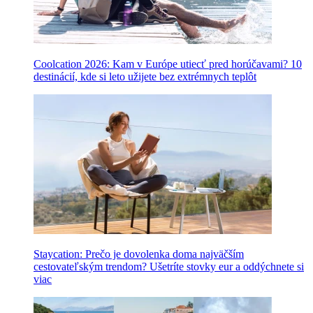
Coolcation 2026: Kam v Európe utiecť pred horúčavami? 10
destinácií, kde si leto užijete bez extrémnych teplôt
Staycation: Prečo je dovolenka doma najväčším
cestovateľským trendom? Ušetríte stovky eur a oddýchnete si
viac