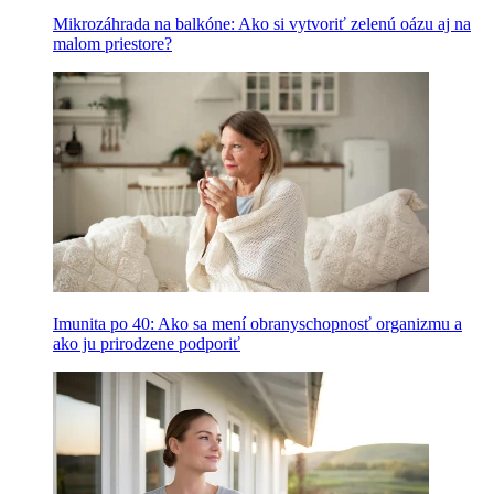
Mikrozáhrada na balkóne: Ako si vytvoriť zelenú oázu aj na
malom priestore?
Imunita po 40: Ako sa mení obranyschopnosť organizmu a
ako ju prirodzene podporiť