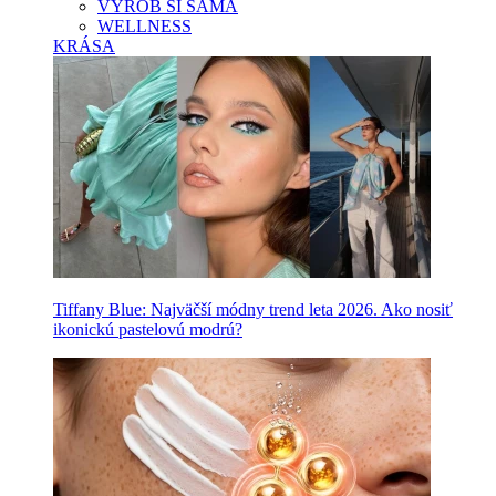
VYROB SI SAMA
WELLNESS
KRÁSA
Tiffany Blue: Najväčší módny trend leta 2026. Ako nosiť
ikonickú pastelovú modrú?