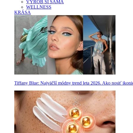
VYROB SI SAMA
WELLNESS
KRÁSA
Tiffany Blue: Najväčší módny trend leta 2026. Ako nosiť ikon