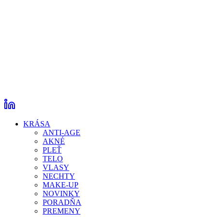
KRÁSA
ANTI-AGE
AKNÉ
PLEŤ
TELO
VLASY
NECHTY
MAKE-UP
NOVINKY
PORADŇA
PREMENY