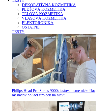
TESTY
DEKORATÍVNA KOZMETIKA
PLEŤOVÁ KOZMETIKA
TELOVÁ KOZMETIKA
VLASOVÁ KOZMETIKA
ELEKTORONIKA
OSTATNÉ
TESTY
Philips Head Pro Series 9000: testovali sme niekoľko
mesiacov holiaci strojček na hlavu