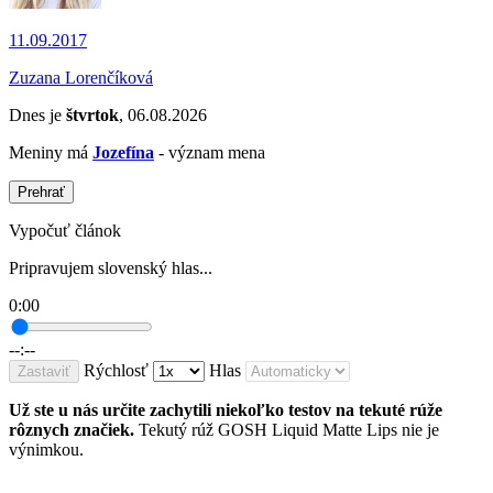
11.09.2017
Zuzana Lorenčíková
Dnes je
štvrtok
, 06.08.2026
Meniny má
Jozefína
- význam mena
Prehrať
Vypočuť článok
Pripravujem slovenský hlas...
0:00
--:--
Rýchlosť
Hlas
Zastaviť
Už ste u nás určite zachytili niekoľko testov na tekuté rúže
rôznych značiek.
Tekutý rúž GOSH Liquid Matte Lips nie je
výnimkou.