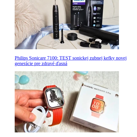
Philips Sonicare 7100: TEST sonickej zubnej kefky novej
generácie pre zdravé ďasná