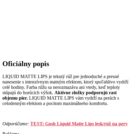
Oficiálny popis
LIQUID MATTE LIPS je tekutý rúž pre jednoduché a presné
nanesenie s intenzívnym matným efektom, ktorý spoľahlivo vydrží
celé hodiny. Farba rúžu sa nerozmazáva ani vtedy, keď teploty
stúpajú do horúcich výšok.
Aktívne zložky podporujú rast
objemu pier.
LIQUID MATTE LIPS vám vydrží na perách s
celodenným efektom a pocitom maximálneho komfortu.
Odporúčame:
TEST: Gosh Liquid Matte Lips lesk/rúž na pery
Reklama