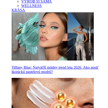
VYROB SI SAMA
WELLNESS
KRÁSA
Tiffany Blue: Najväčší módny trend leta 2026. Ako nosiť
ikonickú pastelovú modrú?