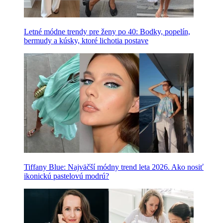
Letné módne trendy pre ženy po 40: Bodky, popelín,
bermudy a kúsky, ktoré lichotia postave
Tiffany Blue: Najväčší módny trend leta 2026. Ako nosiť
ikonickú pastelovú modrú?