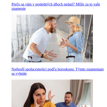
Prečo sa vám v posledných dňoch nedarí? Môže za to vaše
znamenie
Najhorší spolucestujúci podľa horoskopu: Týmto znameniam
sa vyhnite