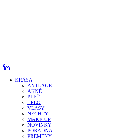
KRÁSA
ANTI-AGE
AKNÉ
PLEŤ
TELO
VLASY
NECHTY
MAKE-UP
NOVINKY
PORADŇA
PREMENY