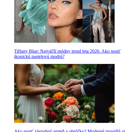
Tiffany Blue: Najväčší módny trend leta 2026. Ako nosiť
ikonickú pastelovú modrú?
Ako nosiť zásnubný prsteň a obrúčku? Moderné pravidlá aj