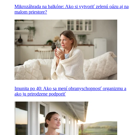
Mikrozáhrada na balkóne: Ako si vytvoriť zelenú oázu aj na
malom priestore?
Imunita po 40: Ako sa mení obranyschopnosť organizmu a
ako ju prirodzene podporiť