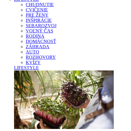
CHUDNUTIE
CVIČENIE
PRE ŽENY
INŠPIRÁCIE
SEBAROZVOJ
VOĽNÝ ČAS
RODINA
DOMÁCNOSŤ
ZÁHRADA
AUTO
ROZHOVORY
KVÍZY
LIFESTYLE