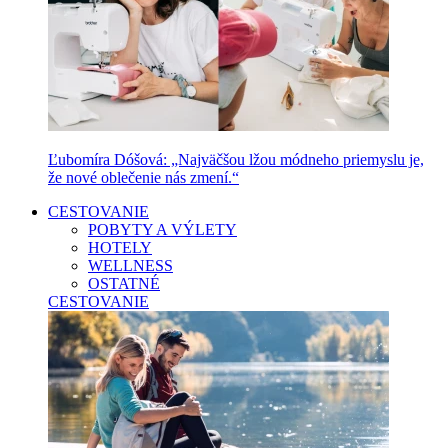
Ľubomíra Dóšová: „Najväčšou lžou módneho priemyslu je,
že nové oblečenie nás zmení.“
CESTOVANIE
POBYTY A VÝLETY
HOTELY
WELLNESS
OSTATNÉ
CESTOVANIE