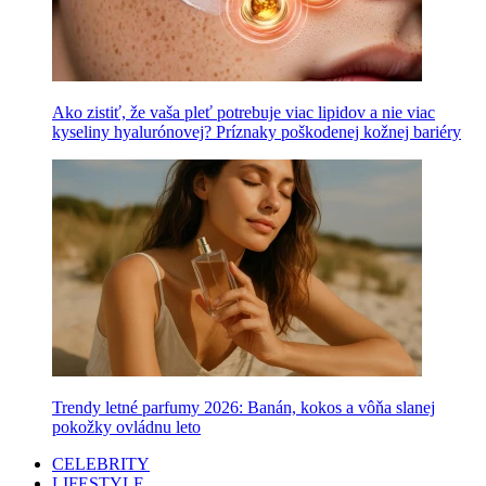
Ako zistiť, že vaša pleť potrebuje viac lipidov a nie viac
kyseliny hyalurónovej? Príznaky poškodenej kožnej bariéry
Trendy letné parfumy 2026: Banán, kokos a vôňa slanej
pokožky ovládnu leto
CELEBRITY
LIFESTYLE