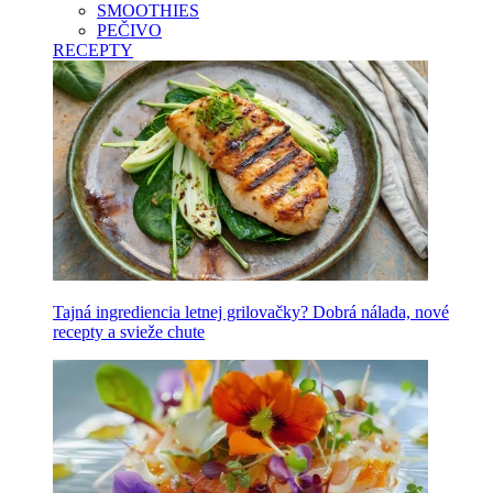
SMOOTHIES
PEČIVO
RECEPTY
Tajná ingrediencia letnej grilovačky? Dobrá nálada, nové
recepty a svieže chute