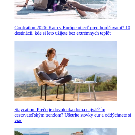
Coolcation 2026: Kam v Európe utiecť pred horúčavami? 10
destinácií, kde si leto užijete bez extrémnych teplôt
Staycation: Prečo je dovolenka doma najväčším
cestovateľským trendom? Ušetríte stovky eur a oddýchnete si
viac