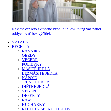
Neviete cez leto skutočne vypnúť? Slow living vás naučí
oddychovať bez výčitiek
VZŤAHY
RECEPTY
RAŇAJKY
OBEDY
VEČERE
POLIEVKY
MÄSITÉ JEDLÁ
BEZMÄSITÉ JEDLÁ
NÁPOJE
JEDNOHUBKY
DIÉTNE JEDLÁ
VEGAN
DEZERTY
RAW
KUCHÁRKY
RECEPTY ŠÉFKUCHÁROV