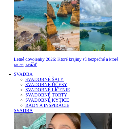
Letné dovolenky 2026: Ktoré krajiny sú bezpečné a ktoré
radšej zvážiť
SVADBA
SVADOBNÉ ŠATY
SVADOBNÉ ÚČESY
SVADOBNÉ LÍČENIE
SVADOBNÉ TORTY
SVADOBNÉ KYTICE
RADY A INŠPIRÁCIE
SVADBA