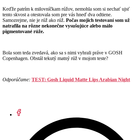
Keďže patrím k milovníčkam rúžov, nemohla som si nechať ujsť
tento skvost a otestovala som pre vás hneď dva odtiene.
Samozrejme, nie je rúž ako rúž.
Počas mojich testovaní som už
natrafila na rôzne nekonečne vysušujúce alebo málo
pigmentované rúže.
Bola som teda zvedavá, ako sa s nimi vyhrali práve v GOSH
Copenhagen. Obstál tekutý matný rúž v mojom teste?
Odporúčame:
TEST: Gosh Liquid Matte Lips Arabian Night