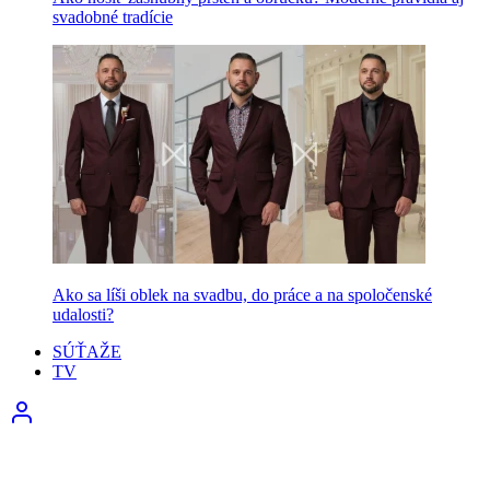
svadobné tradície
Ako sa líši oblek na svadbu, do práce a na spoločenské
udalosti?
SÚŤAŽE
TV