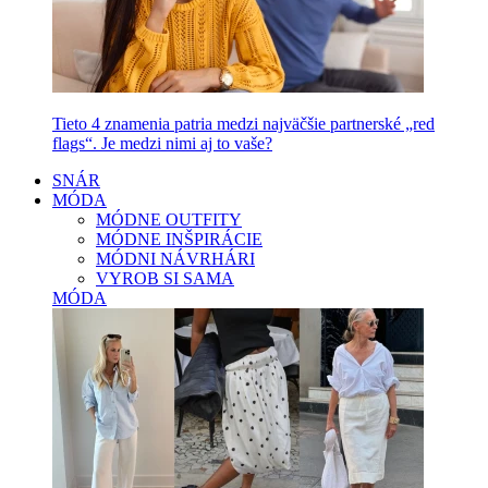
Tieto 4 znamenia patria medzi najväčšie partnerské „red
flags“. Je medzi nimi aj to vaše?
SNÁR
MÓDA
MÓDNE OUTFITY
MÓDNE INŠPIRÁCIE
MÓDNI NÁVRHÁRI
VYROB SI SAMA
MÓDA