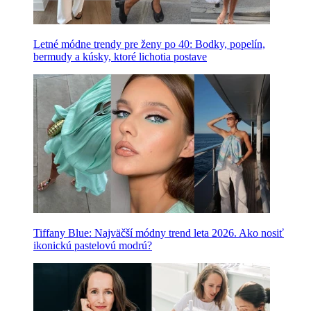
Letné módne trendy pre ženy po 40: Bodky, popelín,
bermudy a kúsky, ktoré lichotia postave
Tiffany Blue: Najväčší módny trend leta 2026. Ako nosiť
ikonickú pastelovú modrú?