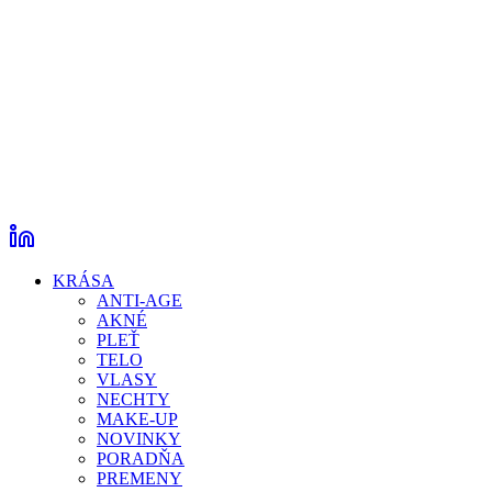
KRÁSA
ANTI-AGE
AKNÉ
PLEŤ
TELO
VLASY
NECHTY
MAKE-UP
NOVINKY
PORADŇA
PREMENY