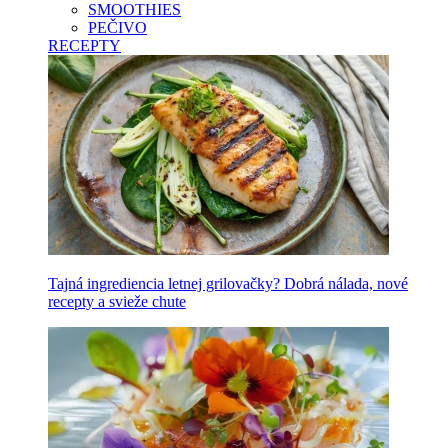
SMOOTHIES
PEČIVO
RECEPTY
Tajná ingrediencia letnej grilovačky? Dobrá nálada, nové
recepty a svieže chute