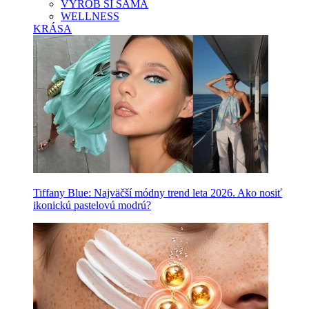
VYROB SI SAMA
WELLNESS
KRÁSA
Tiffany Blue: Najväčší módny trend leta 2026. Ako nosiť
ikonickú pastelovú modrú?