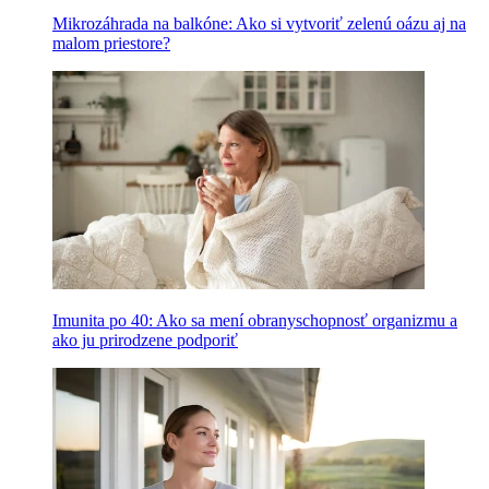
Mikrozáhrada na balkóne: Ako si vytvoriť zelenú oázu aj na
malom priestore?
Imunita po 40: Ako sa mení obranyschopnosť organizmu a
ako ju prirodzene podporiť