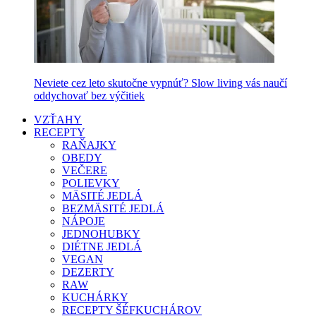
Neviete cez leto skutočne vypnúť? Slow living vás naučí
oddychovať bez výčitiek
VZŤAHY
RECEPTY
RAŇAJKY
OBEDY
VEČERE
POLIEVKY
MÄSITÉ JEDLÁ
BEZMÄSITÉ JEDLÁ
NÁPOJE
JEDNOHUBKY
DIÉTNE JEDLÁ
VEGAN
DEZERTY
RAW
KUCHÁRKY
RECEPTY ŠÉFKUCHÁROV