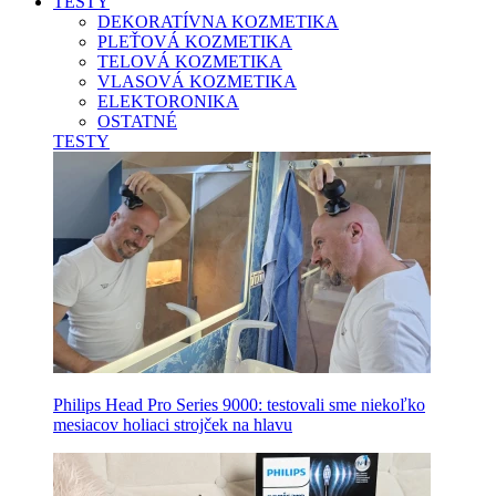
TESTY
DEKORATÍVNA KOZMETIKA
PLEŤOVÁ KOZMETIKA
TELOVÁ KOZMETIKA
VLASOVÁ KOZMETIKA
ELEKTORONIKA
OSTATNÉ
TESTY
Philips Head Pro Series 9000: testovali sme niekoľko
mesiacov holiaci strojček na hlavu