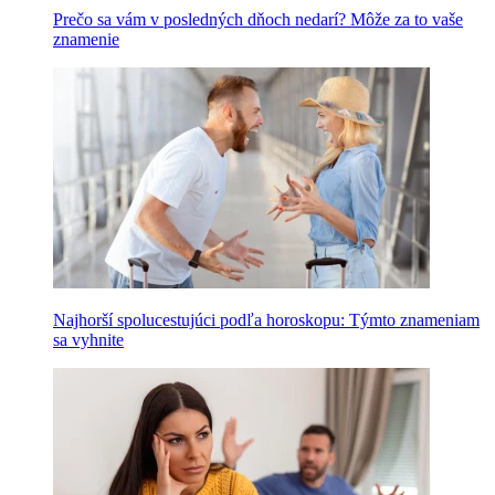
Prečo sa vám v posledných dňoch nedarí? Môže za to vaše
znamenie
Najhorší spolucestujúci podľa horoskopu: Týmto znameniam
sa vyhnite