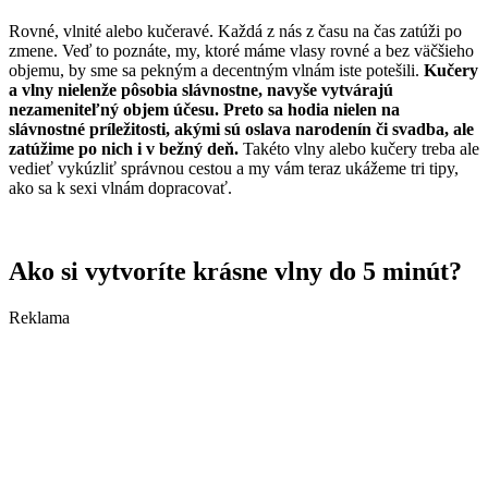
Rovné, vlnité alebo kučeravé. Každá z nás z času na čas zatúži po
zmene. Veď to poznáte, my, ktoré máme vlasy rovné a bez väčšieho
objemu, by sme sa pekným a decentným vlnám iste potešili.
Kučery
a vlny nielenže pôsobia slávnostne, navyše vytvárajú
nezameniteľný objem účesu. Preto sa hodia nielen na
slávnostné príležitosti, akými sú oslava narodenín či svadba, ale
zatúžime po nich i v bežný deň.
Takéto vlny alebo kučery treba ale
vedieť vykúzliť správnou cestou a my vám teraz ukážeme tri tipy,
ako sa k sexi vlnám dopracovať.
Ako si vytvoríte krásne vlny do 5 minút?
Reklama