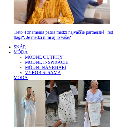
Tieto 4 znamenia patria medzi najväčšie partnerské „red
flags“. Je medzi nimi aj to vaše?
SNÁR
MÓDA
MÓDNE OUTFITY
MÓDNE INŠPIRÁCIE
MÓDNI NÁVRHÁRI
VYROB SI SAMA
MÓDA