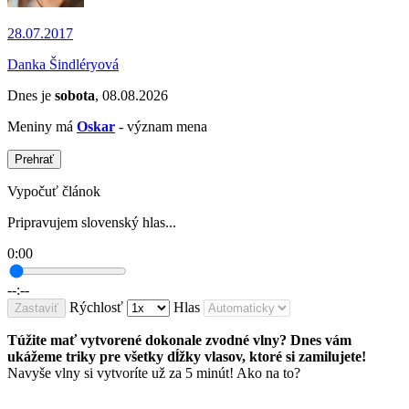
28.07.2017
Danka Šindléryová
Dnes je
sobota
, 08.08.2026
Meniny má
Oskar
- význam mena
Prehrať
Vypočuť článok
Pripravujem slovenský hlas...
0:00
--:--
Rýchlosť
Hlas
Zastaviť
Túžite mať vytvorené dokonale zvodné vlny? Dnes vám
ukážeme triky pre všetky dĺžky vlasov, ktoré si zamilujete!
Navyše vlny si vytvoríte už za 5 minút! Ako na to?