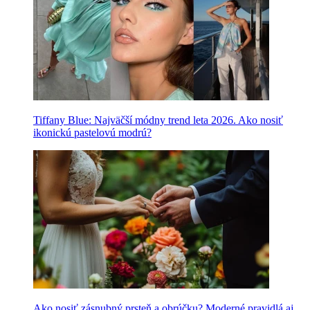
Tiffany Blue: Najväčší módny trend leta 2026. Ako nosiť
ikonickú pastelovú modrú?
Ako nosiť zásnubný prsteň a obrúčku? Moderné pravidlá aj