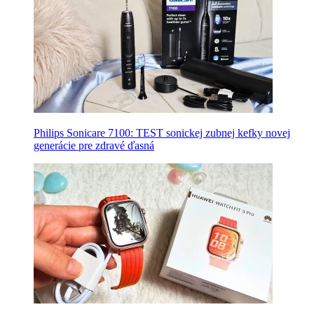
Philips Sonicare 7100: TEST sonickej zubnej kefky novej
generácie pre zdravé ďasná