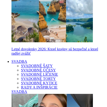
Letné dovolenky 2026: Ktoré krajiny sú bezpečné a ktoré
radšej zvážiť
SVADBA
SVADOBNÉ ŠATY
SVADOBNÉ ÚČESY
SVADOBNÉ LÍČENIE
SVADOBNÉ TORTY
SVADOBNÉ KYTICE
RADY A INŠPIRÁCIE
SVADBA