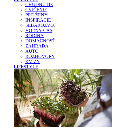
CHUDNUTIE
CVIČENIE
PRE ŽENY
INŠPIRÁCIE
SEBAROZVOJ
VOĽNÝ ČAS
RODINA
DOMÁCNOSŤ
ZÁHRADA
AUTO
ROZHOVORY
KVÍZY
LIFESTYLE