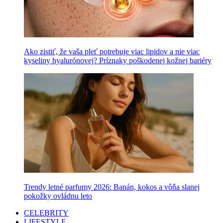
Ako zistiť, že vaša pleť potrebuje viac lipidov a nie viac
kyseliny hyalurónovej? Príznaky poškodenej kožnej bariéry
Trendy letné parfumy 2026: Banán, kokos a vôňa slanej
pokožky ovládnu leto
CELEBRITY
LIFESTYLE