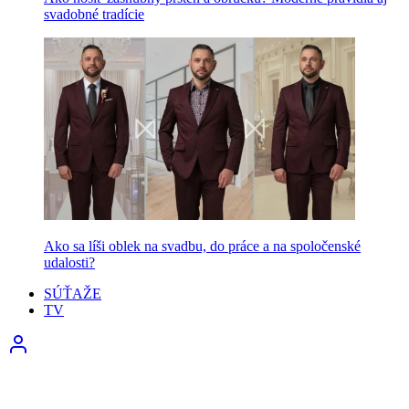
svadobné tradície
Ako sa líši oblek na svadbu, do práce a na spoločenské
udalosti?
SÚŤAŽE
TV