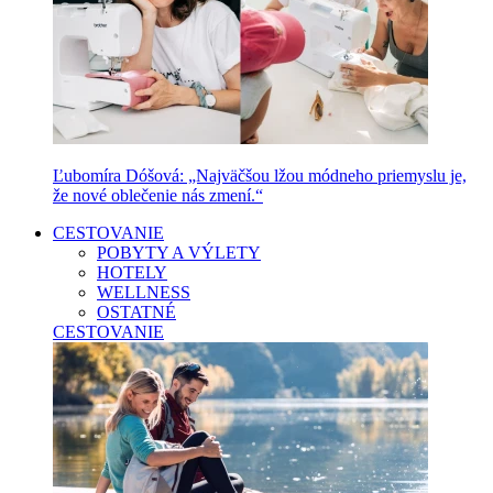
Ľubomíra Dóšová: „Najväčšou lžou módneho priemyslu je,
že nové oblečenie nás zmení.“
CESTOVANIE
POBYTY A VÝLETY
HOTELY
WELLNESS
OSTATNÉ
CESTOVANIE