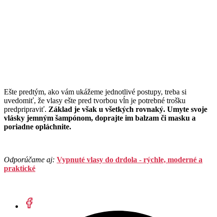
Ešte predtým, ako vám ukážeme jednotlivé postupy, treba si
uvedomiť, že vlasy ešte pred tvorbou vĺn je potrebné trošku
predpripraviť.
Základ je však u všetkých rovnaký. Umyte svoje
vlásky jemným šampónom, doprajte im balzam či masku a
poriadne opláchnite.
Odporúčame aj:
Vypnuté vlasy do drdola - rýchle, moderné a
praktické