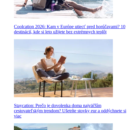
Coolcation 2026: Kam v Európe utiecť pred horúčavami? 10
destinácií, kde si leto užijete bez extrémnych teplôt
Staycation: Prečo je dovolenka doma najväčším
cestovateľským trendom? Ušetríte stovky eur a oddýchnete si
viac