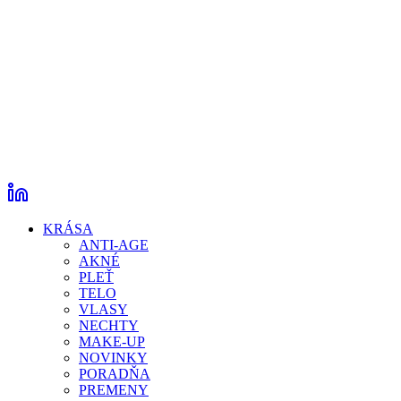
KRÁSA
ANTI-AGE
AKNÉ
PLEŤ
TELO
VLASY
NECHTY
MAKE-UP
NOVINKY
PORADŇA
PREMENY