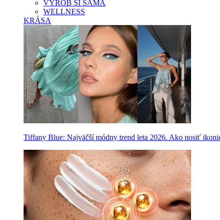
VYROB SI SAMA
WELLNESS
KRÁSA
Tiffany Blue: Najväčší módny trend leta 2026. Ako nosiť ikon